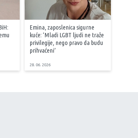
BiH:
Emina, zaposlenica sigurne
stemu
kuće: ‘Mladi LGBT ljudi ne traže
privilegije, nego pravo da budu
prihvaćeni’
28. 06. 2026