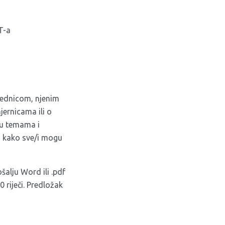
T-a
jednicom, njenim
jernicama ili o
 u temama i
o kako sve/i mogu
ošalju Word ili .pdf
riječi. Predložak