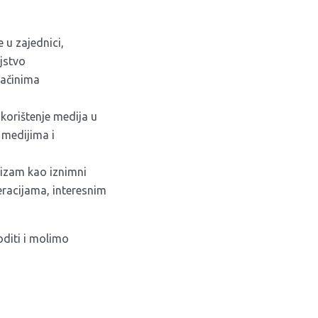
 u zajednici,
jstvo
načinima
 korištenje medija u
 medijima i
ivizam kao iznimni
eracijama, interesnim
diti i molimo