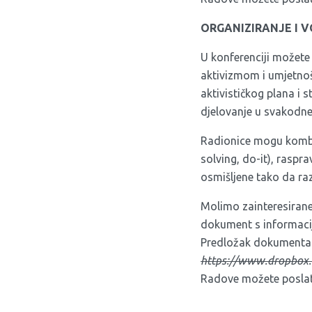
ORGANIZIRANJE I 
U konferenciji možete
aktivizmom i umjetnošć
aktivističkog plana i s
djelovanje u svakodnev
Radionice mogu kombini
solving, do-it), raspr
osmišljene tako da raz
Molimo zainteresirane
dokument s informacija
Predložak dokumenta d
https://www.dropbox
Radove možete posla