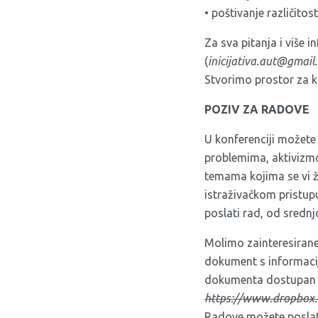
• poštivanje različitost
Za sva pitanja i više
(
inicijativa.aut@gmail
Stvorimo prostor za k
POZIV ZA RADOVE
U konferenciji možete
problemima, aktivizmo
temama kojima se vi že
istraživačkom pristu
poslati rad, od srednj
Molimo zainteresirane
dokument s informaci
dokumenta dostupan je
https://www.dropbox
Radove možete posla