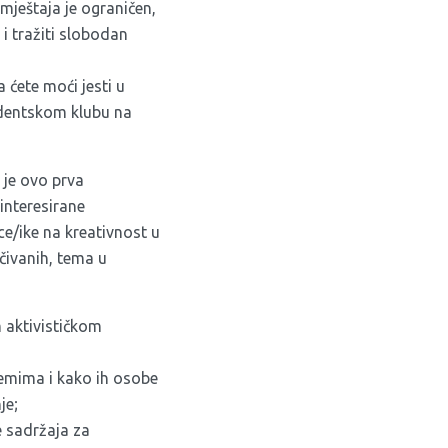
mještaja je ograničen,
i tražiti slobodan
 ćete moći jesti u
udentskom klubu na
 je ovo prva
ainteresirane
ce/ike na kreativnost u
čivanih, tema u
 aktivističkom
lemima i kako ih osobe
je;
e sadržaja za