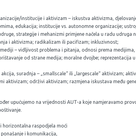
izacije/institucije i aktivizam – iskustva aktivizma, djelovanje
mima, edukacija; institucije vs. autonomne organizacije; ustro
 udruge, strategije i mehanizmi primjene načela u radu udruga 
a i aktivizma; radikalizam ili pacifizam; inkluzivnost;
mediji – vidljivost problema i pitanja, odnosi prema medijima,
skorištavanje od strane medija; moralne dvojbe; reprezentacija u
 akcija, suradnja – „smallscale“ ili „largescale“ aktivizam; akt
vni aktivizam; održivi aktivizam; razmjena iskustava među gen
kođer upućujemo na vrijednosti AUT-a koje namjeravamo provo
oštivanje.
j i horizontalna raspodjela moći
o ponašanje i komunikacija,