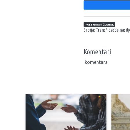
Navigacija član
PRETHODNI ČLANAK
Srbija: Trans* osobe nasilj
Komentari
komentara