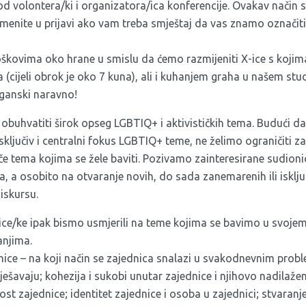
d volontera/ki i organizatora/ica konferencije. Ovakav način s
nite u prijavi ako vam treba smještaj da vas znamo označiti 
škovima oko hrane u smislu da ćemo razmijeniti X-ice s kojima
cijeli obrok je oko 7 kuna), ali i kuhanjem graha u našem st
eganski naravno!
obuhvatiti širok opseg LGBTIQ+ i aktivističkih tema. Budući da
isključiv i centralni fokus LGBTIQ+ teme, ne želimo ograničiti z
iče tema kojima se žele baviti. Pozivamo zainteresirane sudioni
, a osobito na otvaranje novih, do sada zanemarenih ili isklju
diskursu.
ice/ke ipak bismo usmjerili na teme kojima se bavimo u svojem
anjima.
nice – na koji način se zajednica snalazi u svakodnevnim prob
rješavaju; kohezija i sukobi unutar zajednice i njihovo nadilažen
ost zajednice; identitet zajednice i osoba u zajednici; stvaranj