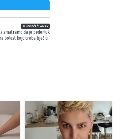
weet
SLJEDEĆI ČLANAK
ta smatramo da je pederluk
a bolest koju treba liječiti!