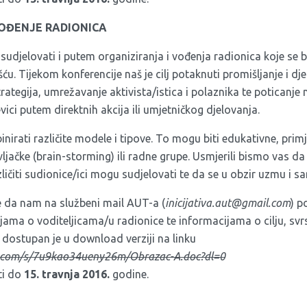
VOĐENJE RADIONICA
 sudjelovati i putem organiziranja i vođenja radionica koje se
u. Tijekom konferencije naš je cilj potaknuti promišljanje i dj
trategija, umrežavanje aktivista/istica i polaznika te poticanje 
ici putem direktnih akcija ili umjetničkog djelovanja.
rati različite modele i tipove. To mogu biti edukativne, prim
avljačke (brain-storming) ili radne grupe. Usmjerili bismo vas d
ličiti sudionice/ici mogu sudjelovati te da se u obzir uzmu i s
 da nam na službeni mail AUT-a (
inicijativa.aut@gmail.com
) p
ma o voditeljicama/u radionice te informacijama o cilju, svrsi 
ostupan je u download verziji na linku
.com/s/7u9kao34ueny26m/Obrazac-A.doc?dl=0
ti do
15. travnja 2016.
godine.