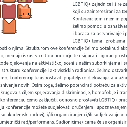
LGBTIQ+ zajednice i šire za
koji su zainteresirani za t
Konferencijom i njenim p
želimo pomoći u osnaživan
i boraca za ostvarivanje i
LGBTIQ+ tema i problema ra
nosti o njima. Strukturom ove konferencije želimo potaknuti akti
koji nemaju iskustva u tom području te osigurati siguran prost
de djelovanja na aktivističkoj sceni s našim suborkinjama i 
strukturu konferencije i aktivističkih radionica, želimo ostvarit
oj konferenciji te uspostaviti prijateljsko djelovanje, angaž
i osnivanje novih. Osim toga, želimo potencirati potrebu za akt
 krugova s ciljem sprječavanja diskriminacije, homofobije i tran
u konferenciju ćemo zaključiti, odnosno proslaviti LGBTIQ+ bru
u konferencije možete sudjelovati druženjem i upoznavanjem
su akademski radovi), i/ili organiziranjem i/ili sudjelovanjem u
z umjetnički rad/performans. Sudionicima/icama će se organizir