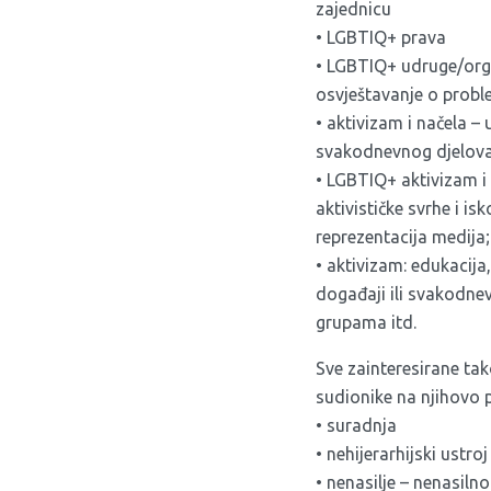
zajednicu
• LGBTIQ+ prava
• LGBTIQ+ udruge/organ
osvještavanje o proble
• aktivizam i načela –
svakodnevnog djelovanj
• LGBTIQ+ aktivizam i 
aktivističke svrhe i i
reprezentacija medija;
• aktivizam: edukacija,
događaji ili svakodne
grupama itd.
Sve zainteresirane ta
sudionike na njihovo p
• suradnja
• nehijerarhijski ustro
• nenasilje – nenasiln