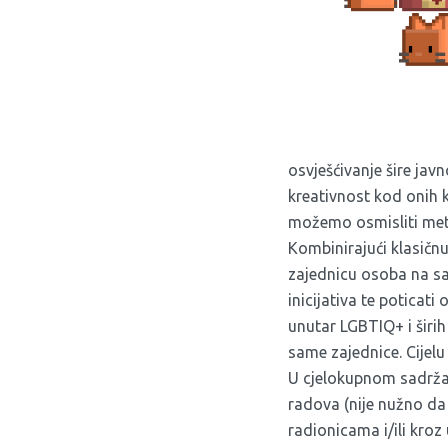
osvješćivanje šire jav
kreativnost kod onih 
možemo osmisliti meto
Kombinirajući klasičnu 
zajednicu osoba na sam
inicijativa te poticat
unutar LGBTIQ+ i širih
same zajednice. Cijel
U cjelokupnom sadržaj
radova (nije nužno da 
radionicama i/ili kro