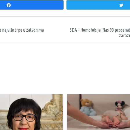
Share
T
aka
e najviše trpe u zatvorima
SDA – Homofobija: Nas 90 procena
zarazn