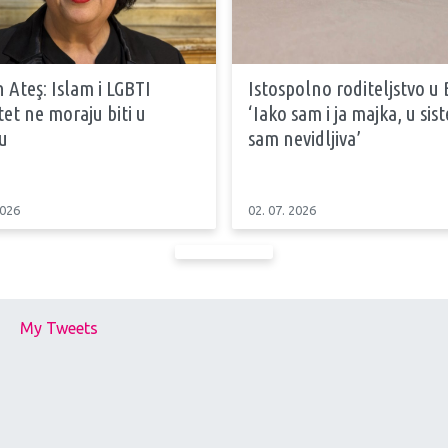
 Ateş: Islam i LGBTI
Istospolno roditeljstvo u 
tet ne moraju biti u
‘Iako sam i ja majka, u si
u
sam nevidljiva’
2026
02. 07. 2026
My Tweets