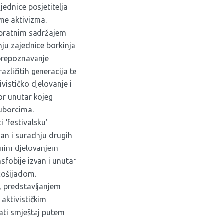
jednice posjetitelja
eme aktivizma.
opratnim sadržajem
ju zajednice borkinja
 prepoznavanje
zličitih generacija te
vističko djelovanje i
or unutar kojeg
suborcima.
i ‘festivalsku’
man i suradnju drugih
ivnim djelovanjem
sfobije izvan i unutar
cošijadom.
, predstavljanjem
 aktivističkim
ati smještaj putem