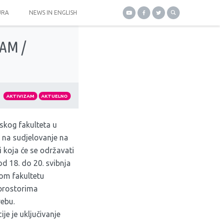
URA
NEWS IN ENGLISH
AM /
AKTIVIZAM
AKTUELNO
fskog fakulteta u
 na sudjelovanje na
 koja će se održavati
 18. do 20. svibnja
kom fakultetu
 prostorima
ebu.
je je uključivanje