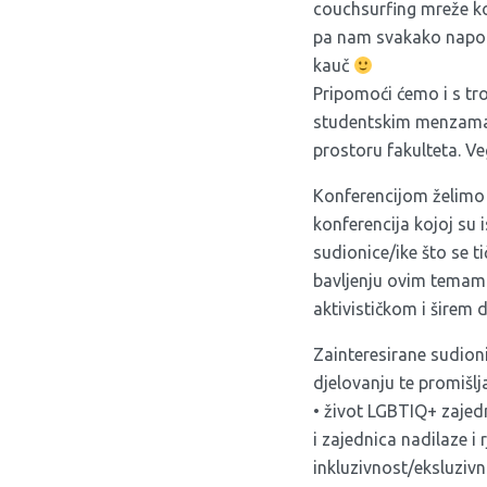
couchsurfing mreže ko
pa nam svakako napome
kauč
Pripomoći ćemo i s tro
studentskim menzama (
prostoru fakulteta. V
Konferencijom želimo 
konferencija kojoj su 
sudionice/ike što se t
bavljenju ovim temama
aktivističkom i širem 
Zainteresirane sudion
djelovanju te promišlj
• život LGBTIQ+ zajed
i zajednica nadilaze i 
inkluzivnost/eksluzivn