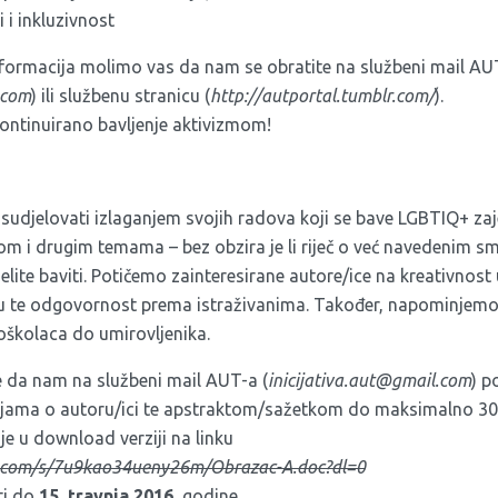
i i inkluzivnost
 informacija molimo vas da nam se obratite na službeni mail AU
.com
) ili službenu stranicu (
http://autportal.tumblr.com/
).
ontinuirano bavljenje aktivizmom!
 sudjelovati izlaganjem svojih radova koji se bave LGBTIQ+ za
m i drugim temama – bez obzira je li riječ o već navedenim sm
lite baviti. Potičemo zainteresirane autore/ice na kreativnost
pu te odgovornost prema istraživanima. Također, napominjem
oškolaca do umirovljenika.
 da nam na službeni mail AUT-a (
inicijativa.aut@gmail.com
) p
jama o autoru/ici te apstraktom/sažetkom do maksimalno 300 
 u download verziji na linku
.com/s/7u9kao34ueny26m/Obrazac-A.doc?dl=0
ti do
15. travnja 2016.
godine.