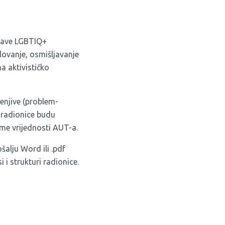
 bave LGBTIQ+
elovanje, osmišljavanje
na aktivističko
jenjive (problem-
a radionice budu
ame vrijednosti AUT-a.
ošalju Word ili .pdf
i strukturi radionice.