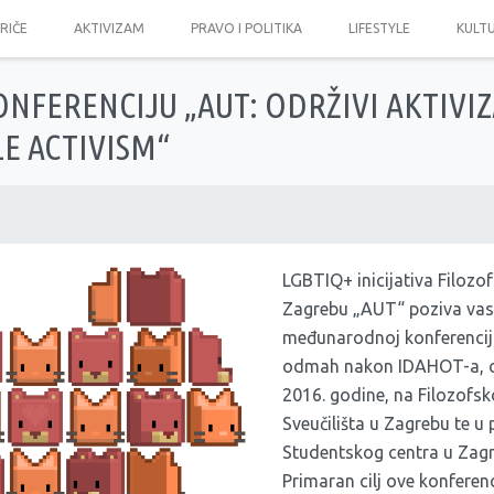
PRIČE
AKTIVIZAM
PRAVO I POLITIKA
LIFESTYLE
KULT
ONFERENCIJU „AUT: ODRŽIVI AKTIVIZ
E ACTIVISM“
LGBTIQ+ inicijativa Filozo
Zagrebu „AUT“ poziva vas
međunarodnoj konferenciji
odmah nakon IDAHOT-a, od
2016. godine, na Filozofs
Sveučilišta u Zagrebu te u
Studentskog centra u Zagr
Primaran cilj ove konferenci