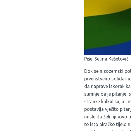
Piše: Selma Kešetović
Dok se nizozemski pol
prvenstveno solidarno
da naprave iskorak kad
sumnje da je pitanje i
stranke kalkulišu, a 
postavlja vječito pita
misle da želi njihovo b
to isto biračko tijelo