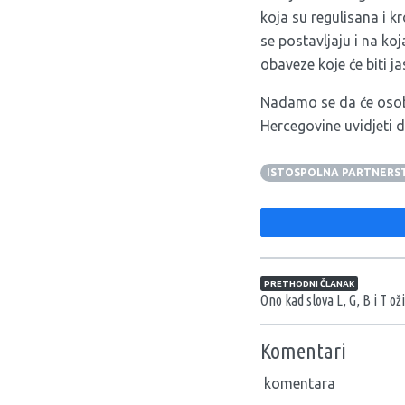
koja su regulisana i k
se postavljaju i na ko
obaveze koje će biti j
Nadamo se da će osobe
Hercegovine uvidjeti d
ISTOSPOLNA PARTNERS
Navigacija član
PRETHODNI ČLANAK
Ono kad slova L, G, B i T ož
Komentari
komentara