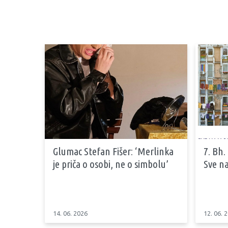
Glumac Stefan Fišer: ‘Merlinka
7. Bh.
je priča o osobi, ne o simbolu’
Sve na
14. 06. 2026
12. 06. 