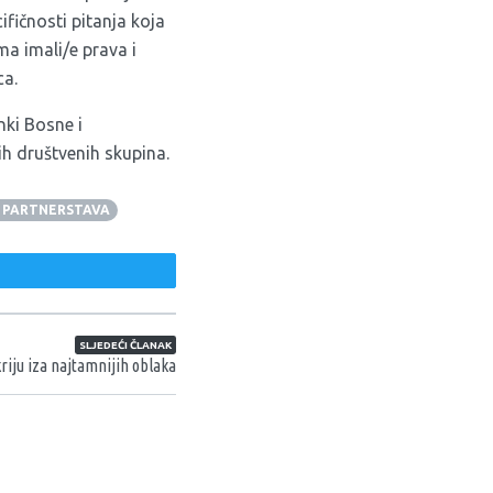
ifičnosti pitanja koja
ma imali/e prava i
ca.
nki Bosne i
ih društvenih skupina.
H PARTNERSTAVA
weet
SLJEDEĆI ČLANAK
kriju iza najtamnijih oblaka