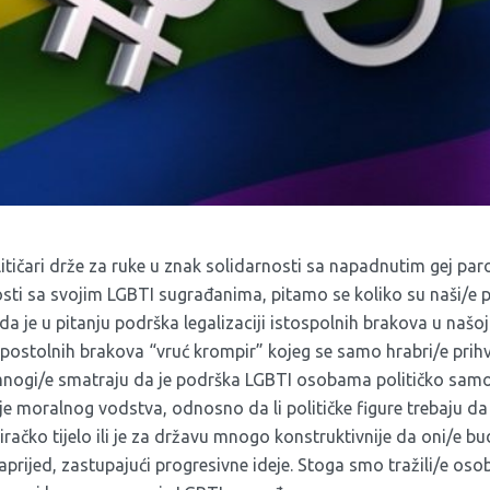
itičari drže za ruke u znak solidarnosti sa napadnutim gej p
sti sa svojim LGBTI sugrađanima, pitamo se koliko su naši/e po
a je u pitanju podrška legalizaciji istospolnih brakova u našoj
spostolnih brakova “vruć krompir” kojeg se samo hrabri/e prihv
i mnogi/e smatraju da je podrška LGBTI osobama političko sam
nje moralnog vodstva, odnosno da li političke figure trebaju 
iračko tijelo ili je za državu mnogo konstruktivnije da oni/e bu
 naprijed, zastupajući progresivne ideje. Stoga smo tražili/e os