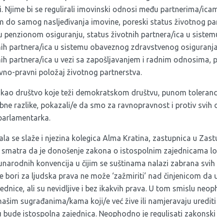
i. Njime bi se regulirali imovinski odnosi među partnerima/ica
do samog nasljeđivanja imovine, poreski status životnog par
u penzionom osiguranju, status životnih partnera/ica u sistemu
nih partnera/ica u sistemu obaveznog zdravstvenog osiguranja 
ih partnera/ica u vezi sa zapošljavanjem i radnim odnosima, p
avno-pravni položaj životnog partnerstva.
 kao društvo koje teži demokratskom društvu, punom tolerancij
e razlike, pokazali/e da smo za ravnopravnost i protiv svih o
parlamentarka.
a se slaže i njezina kolegica Alma Kratina, zastupnica u Za
 smatra da je donošenje zakona o istospolnim zajednicama l
arodnih konvencija u čijim se suštinama nalazi zabrana svih o
 bori za ljudska prava ne može ‘zažmiriti’ nad činjenicom da 
ednice, ali su nevidljive i bez ikakvih prava. U tom smislu neop
ašim sugrađanima/kama koji/e već žive ili namjeravaju urediti 
bude istospolna zajednica. Neophodno je regulisati zakonski 