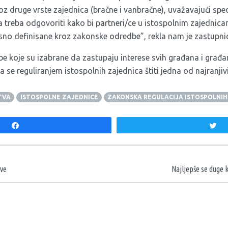
roz druge vrste zajednica (bračne i vanbračne), uvažavajući spec
ja treba odgovoriti kako bi partneri/ce u istospolnim zajednica
asno definisane kroz zakonske odredbe”, rekla nam je zastupni
 koje su izabrane da zastupaju interese svih građana i građa
a se reguliranjem istospolnih zajednica štiti jedna od najranjiv
TVA
ISTOSPOLNE ZAJEDNICE
ZAKONSKA REGULACIJA ISTOSPOLNI
Share
T
aka
ive
Najljepše se duge 