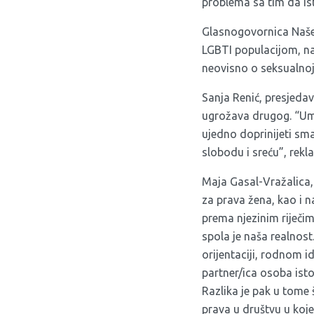
problema sa tim da is
Glasnogovornica Naše 
LGBTI populacijom, n
neovisno o seksualnoj 
Sanja Renić, presjeda
ugrožava drugog. “Umj
ujedno doprinijeti sm
slobodu i sreću”, rekla
Maja Gasal-Vražalica,
za prava žena, kao i n
prema njezinim riječim
spola je naša realnost
orijentaciji, rodnom i
partner/ica osoba isto
Razlika je pak u tome
prava u društvu u koj