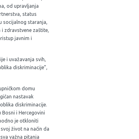
ma, od upravljanja
tnerstva, status
 socijalnog staranja,
i zdravstvene zaštite,
ristup javnim i
e i uvažavanja svih,
blika diskriminacije”,
stupničkom domu
ogičan nastavak
blika diskriminacije.
u Bosni i Hercegovini
hodno je otkloniti
svoj život na način da
sva važna pitanja