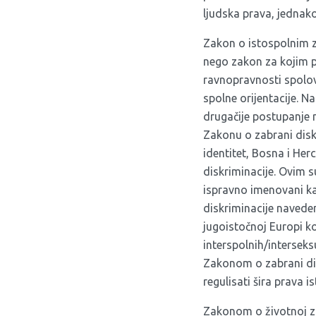
ljudska prava, jednak
Zakon o istospolnim za
nego zakon za kojim p
ravnopravnosti spolova
spolne orijentacije. N
drugačije postupanje n
Zakonu o zabrani diskr
identitet, Bosna i Her
diskriminacije. Ovim 
ispravno imenovani ka
diskriminacije naveden
jugoistočnoj Europi k
interspolnih/intersek
Zakonom o zabrani dis
regulisati šira prava i
Zakonom o životnoj za