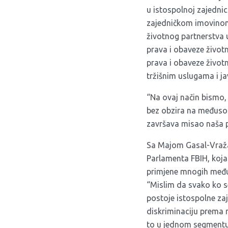
u istospolnoj zajednic
zajedničkom imovinom 
životnog partnerstva 
prava i obaveze život
prava i obaveze životn
tržišnim uslugama i j
“Na ovaj način bismo,
bez obzira na međusobn
završava misao naša 
Sa Majom Gasal-Vražal
Parlamenta FBIH, koja
primjene mnogih međun
“Mislim da svako ko se
postoje istospolne zaj
diskriminaciju prema n
to u jednom segmentu 