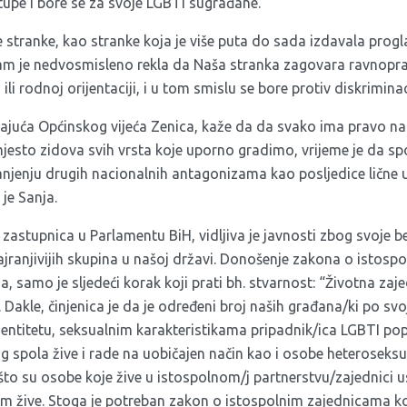
tupe i bore se za svoje LGBTI sugrađane.
stranke, kao stranke koja je više puta do sada izdavala progl
am je nedvosmisleno rekla da Naša stranka zagovara ravnopra
ili rodnoj orijentaciji, i u tom smislu se bore protiv diskrimin
vajuća Općinskog vijeća Zenica, kaže da da svako ima pravo na
esto zidova svih vrsta koje uporno gradimo, vrijeme je da sp
anjenju drugih nacionalnih antagonizama kao posljedice lične 
 je Sanja.
 zastupnica u Parlamentu BiH, vidljiva je javnosti zbog svoj
ajranjivijih skupina u našoj državi. Donošenje zakona o istos
a, samo je sljedeći korak koji prati bh. stvarnost: “Životna za
. Dakle, činjenica je da je određeni broj naših građana/ki po sv
dentitetu, seksualnim karakteristikama pripadnik/ica LGBTI popu
g spola žive i rade na uobičajen način kao i osobe heteroseksua
 što su osobe koje žive u istospolnom/j partnerstvu/zajednici
em žive. Stoga je potreban zakon o istospolnim zajednicama koj