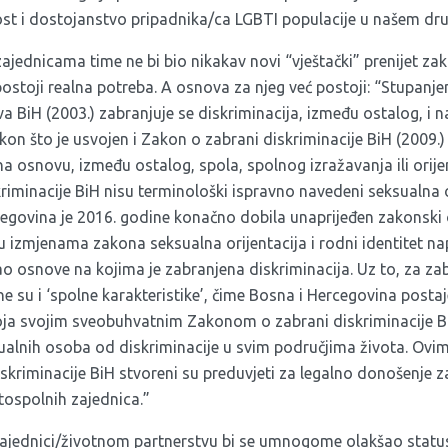
ost i dostojanstvo pripadnika/ca LGBTI populacije u našem dru
jednicama time ne bi bio nikakav novi “vještački” prenijet zak
ostoji realna potreba. A osnova za njeg već postoji: “Stupan
 BiH (2003.) zabranjuje se diskriminacija, između ostalog, i n
akon što je usvojen i Zakon o zabrani diskriminacije BiH (2009.
a osnovu, između ostalog, spola, spolnog izražavanja ili orije
iminacije BiH nisu terminološki ispravno navedeni seksualna or
cegovina je 2016. godine konačno dobila unaprijeđen zakonski 
su izmjenama zakona seksualna orijentacija i rodni identitet n
o osnove na kojima je zabranjena diskriminacija. Uz to, za z
e su i ‘spolne karakteristike’, čime Bosna i Hercegovina posta
oja svojim sveobuhvatnim Zakonom o zabrani diskriminacije Bi
sualnih osoba od diskriminacije u svim područjima života.
Ovim
kriminacije BiH stvoreni su preduvjeti za legalno donošenje z
stospolnih zajednica.”
jednici/životnom partnerstvu bi se umnogome olakšao status