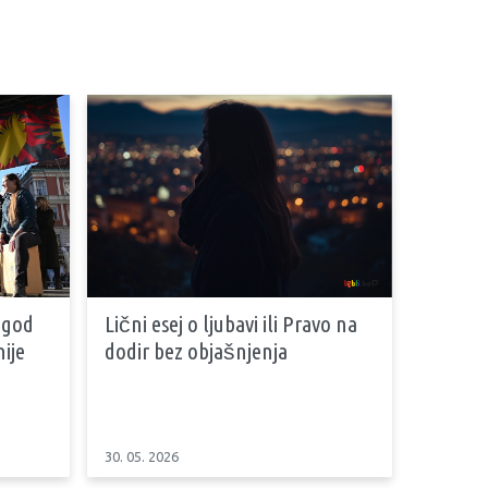
 god
Lični esej o ljubavi ili Pravo na
ije
dodir bez objašnjenja
30. 05. 2026