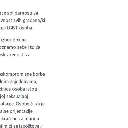
ase solidarnosti sa
vnost svih građana/ki
acije LGBT osoba.
 izbor dok ne
oznamo sebe i to će
uskraćenosti za
e beskompromisne borbe
polnim zajednicama,
jednica osoba istog
ojoj seksualnoj
lacije. Osobe čiji/a je
lne orijentacije.
 uskraćene za mnoga
im bi se ispoštovali