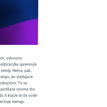
arom, odnosno
litičari/ke spremni/e
 zemlji. Nema, pak,
ataju, jer vladajuće
oubojstvo. Tu se
da podilaze onome što
du ti koji/e će da vode
obe koje nemaju