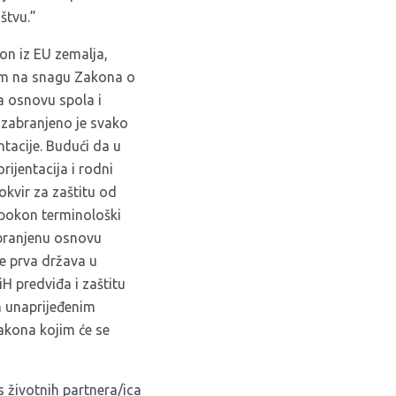
štvu.”
on iz EU zemalja,
jem na snagu Zakona o
a osnovu spola i
) zabranjeno je svako
ntacije. Budući da u
ijentacija i rodni
okvir za zaštitu od
apokon terminološki
abranjenu osnovu
je prva država u
H predviđa i zaštitu
 unaprijeđenim
akona kojim će se
 životnih partnera/ica