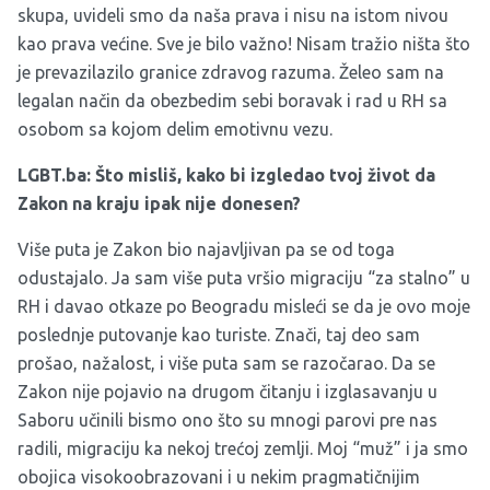
skupa, uvideli smo da naša prava i nisu na istom nivou
kao prava većine. Sve je bilo važno! Nisam tražio ništa što
je prevazilazilo granice zdravog razuma. Želeo sam na
legalan način da obezbedim sebi boravak i rad u RH sa
osobom sa kojom delim emotivnu vezu.
LGBT.ba: Što misliš, kako bi izgledao tvoj život da
Zakon na kraju ipak nije donesen?
Više puta je Zakon bio najavljivan pa se od toga
odustajalo. Ja sam više puta vršio migraciju “za stalno” u
RH i davao otkaze po Beogradu misleći se da je ovo moje
poslednje putovanje kao turiste. Znači, taj deo sam
prošao, nažalost, i više puta sam se razočarao. Da se
Zakon nije pojavio na drugom čitanju i izglasavanju u
Saboru učinili bismo ono što su mnogi parovi pre nas
radili, migraciju ka nekoj trećoj zemlji. Moj “muž” i ja smo
obojica visokoobrazovani i u nekim pragmatičnijim