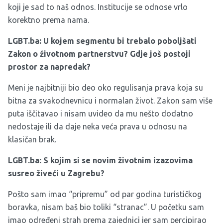
koji je sad to naš odnos. Institucije se odnose vrlo
korektno prema nama.
LGBT.ba: U kojem segmentu bi trebalo poboljšati
Zakon o životnom partnerstvu? Gdje još postoji
prostor za napredak?
Meni je najbitniji bio deo oko regulisanja prava koja su
bitna za svakodnevnicu i normalan život. Zakon sam više
puta iščitavao i nisam uvideo da mu nešto dodatno
nedostaje ili da daje neka veća prava u odnosu na
klasičan brak.
LGBT.ba: S kojim si se novim životnim izazovima
susreo živeći u Zagrebu?
Pošto sam imao “pripremu” od par godina turističkog
boravka, nisam baš bio toliki “stranac”. U početku sam
imao određeni strah prema zajednici jer sam percipirao