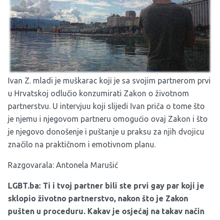
Ivan Z. mladi je muškarac koji je sa svojim partnerom prvi
u Hrvatskoj odlučio konzumirati Zakon o životnom
partnerstvu. U intervjuu koji slijedi Ivan priča o tome što
je njemu i njegovom partneru omogućio ovaj Zakon i što
je njegovo donošenje i puštanje u praksu za njih dvojicu
značilo na praktičnom i emotivnom planu.
Razgovarala: Antonela Marušić
LGBT.ba: Ti i tvoj partner bili ste prvi gay par koji je
sklopio životno partnerstvo, nakon što je Zakon
pušten u proceduru. Kakav je osjećaj na takav način