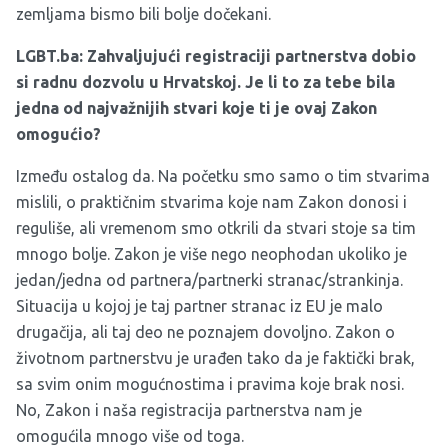
zemljama bismo bili bolje dočekani.
LGBT.ba: Zahvaljujući registraciji partnerstva dobio
si radnu dozvolu u Hrvatskoj. Je li to za tebe bila
jedna od najvažnijih stvari koje ti je ovaj Zakon
omogućio?
Između ostalog da. Na početku smo samo o tim stvarima
mislili, o praktičnim stvarima koje nam Zakon donosi i
reguliše, ali vremenom smo otkrili da stvari stoje sa tim
mnogo bolje. Zakon je više nego neophodan ukoliko je
jedan/jedna od partnera/partnerki stranac/strankinja.
Situacija u kojoj je taj partner stranac iz EU je malo
drugačija, ali taj deo ne poznajem dovoljno. Zakon o
životnom partnerstvu je urađen tako da je faktički brak,
sa svim onim mogućnostima i pravima koje brak nosi.
No, Zakon i naša registracija partnerstva nam je
omogućila mnogo više od toga.