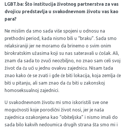
LGBT.ba: Što institucija životnog partnerstva za vas
dvojicu predstavlja u svakodnevnom životu vas kao
para?
Ne mislim da smo sada više spojeni u odnosu na
prethodni period, kada nismo bili u “braku”. Sada smo
relaksiraniji jer ne moramo da brinemo o svim onim
birokratskim užasima koji su nas sateravali u ćošak. Ali,
znam da sada to zvuči neozbiljno, no znao sam celi svoj
život da ću ući u jednu ovakvu zajednicu. Nisam tada
znao kako će se zvati i gde će biti lokacija, koja zemlja će
biti u pitanju, ali sam znao da ću biti u zakonskoj
homoseksualnoj zajednici.
U svakodnevnom životu mi smo iskoristili sve one
mogućnosti koje porodični život nosi, jer je naša
zajednica ozakonjena kao “obiteljska” i nismo imali do
sada bilo kakvih nedoumica drugih strana šta smo mi i