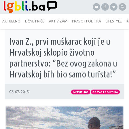
AKTUELNO
LIČNE PRIČE
AKTIVIZAM
PRAVO I POLITIKA
LIFESTYLE
K
Ivan Z., prvi muškarac koji je u
Hrvatskoj sklopio životno
partnerstvo: “Bez ovog zakona u
Hrvatskoj bih bio samo turista!”
02. 07. 2015
AKTUELNO
PRAVO I POLITIKA