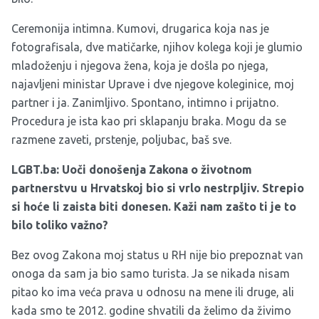
Ceremonija intimna. Kumovi, drugarica koja nas je
fotografisala, dve matičarke, njihov kolega koji je glumio
mladoženju i njegova žena, koja je došla po njega,
najavljeni ministar Uprave i dve njegove koleginice, moj
partner i ja. Zanimljivo. Spontano, intimno i prijatno.
Procedura je ista kao pri sklapanju braka. Mogu da se
razmene zaveti, prstenje, poljubac, baš sve.
LGBT.ba: Uoči donošenja Zakona o životnom
partnerstvu u Hrvatskoj bio si vrlo nestrpljiv. Strepio
si hoće li zaista biti donesen. Kaži nam zašto ti je to
bilo toliko važno?
Bez ovog Zakona moj status u RH nije bio prepoznat van
onoga da sam ja bio samo turista. Ja se nikada nisam
pitao ko ima veća prava u odnosu na mene ili druge, ali
kada smo te 2012. godine shvatili da želimo da živimo