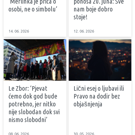
‘Merlinka je priča o
ponosa 20. juna: Sve
osobi, ne o simbolu’
nam boje dobro
stoje!
14. 06. 2026
12. 06. 2026
Le Zbor: ‘Pjevat
Lični esej o ljubavi ili
ćemo dok god bude
Pravo na dodir bez
potrebno, jer nitko
objašnjenja
nije slobodan dok svi
nismo slobodni’
08. 06. 2026
30. 05. 2026