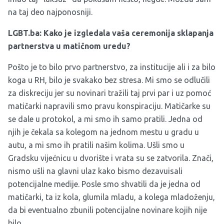
na taj deo najponosniji.
LGBT.ba: Kako je izgledala vaša ceremonija sklapanja
partnerstva u matičnom uredu?
Pošto je to bilo prvo partnerstvo, za institucije ali i za bilo
koga u RH, bilo je svakako bez stresa. Mi smo se odlučili
za diskreciju jer su novinari tražili taj prvi par i uz pomoć
matičarki napravili smo pravu konspiraciju. Matičarke su
se dale u protokol, a mi smo ih samo pratili. Jedna od
njih je čekala sa kolegom na jednom mestu u gradu u
autu, a mi smo ih pratili našim kolima. Ušli smo u
Gradsku vijećnicu u dvorište i vrata su se zatvorila. Znači,
nismo ušli na glavni ulaz kako bismo dezavuisali
potencijalne medije. Posle smo shvatili da je jedna od
matičarki, ta iz kola, glumila mladu, a kolega mladoženju,
da bi eventualno zbunili potencijalne novinare kojih nije
bilo.