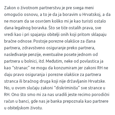
Zakon o životnom partnerstvu je pre svega meni
omogućio osnovu, a to je da ja boravim u Hrvatskoj, a da
ne moram da se osvrćem koliko mi je kao turisti ostalo
dana legalnog boravka. Što se tiče ostalih prava, sve
vredi kao i pri spajanju obitelji onih koji pritom sklapaju
bračne odnose. Postoje porezne olakšice za člana
partnera, zdravstveno osiguranje preko partnera,
nasleđivanje penzije, eventualne posete jednom od
partnera u bolnici, itd. Međutim, neke od povlastica ja
kao “stranac” ne mogu da konzumiram jer zakoni RH ne
daju pravo osiguranja i porezne olakšice za partnera
stranca ili bračnog druga koji nije državljanin Hrvatske.
No, u ovom slučaju zakoni “diskriminišu” sve strance u
RH. Ono što smo mi za nas uradili jeste recimo porodični
račun u banci, gde nas je banka prepoznala kao partnere
u obiteljskom životu.