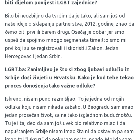
biti dijelom povijesti LGBT zajednice?
Bilo bi neozbiljno da tvrdim da je tako, ali sam još od
naše ideje o sklapanju partnerstva, 2012. godine, znao da
ćemo biti prvi ili barem drugi. Osećaj je dobar jer smo
uspeli da spojimo mnogo segmenata time što smo mi
prvi koji su se registrovali i iskoristili Zakon. Jedan
Hercegovac i jedan Srbin.
LGBT.ba: Zanimljivo je što si zbog ljubavi odlučio iz
Srbije doći živjeti u Hrvatsku. Kako je kod tebe tekao
proces donošenja tako važne odluke?
Iskreno, nisam puno razmišljao. To je jedna od mojih
odluka koju nisam nikada zažalio. U Beogradu sam imao
jedan prosečan život, sa ne tako izglednom budućnošću.
Tu je i taj deo da sam još uvek bio relativno mlad i da
napuštanjem Srbije nisam imao šta ni da ostavim pa sam
imao taj “luksuz” da pokušam nešto, negde. Možda sam