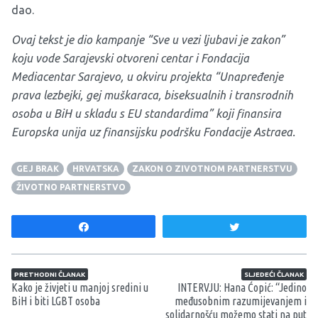
dao.
Ovaj tekst je dio kampanje “Sve u vezi ljubavi je zakon”
koju vode Sarajevski otvoreni centar i Fondacija
Mediacentar Sarajevo, u okviru projekta “Unapređenje
prava lezbejki, gej muškaraca, biseksualnih i transrodnih
osoba u BiH u skladu s EU standardima” koji finansira
Europska unija uz finansijsku podršku Fondacije Astraea.
GEJ BRAK
HRVATSKA
ZAKON O ZIVOTNOM PARTNERSTVU
ŽIVOTNO PARTNERSTVO
Share
Tweet
Navigacija članaka
PRETHODNI ČLANAK
SLJEDEĆI ČLANAK
Kako je živjeti u manjoj sredini u
INTERVJU: Hana Ćopić: “Jedino
BiH i biti LGBT osoba
međusobnim razumijevanjem i
solidarnošću možemo stati na put