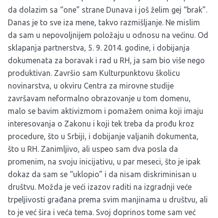
da dolazim sa “one” strane Dunava i još želim gej “brak”.
Danas je to sve iza mene, takvo razmišljanje. Ne mislim
da sam u nepovoljnijem položaju u odnosu na većinu. Od
sklapanja partnerstva, 5. 9. 2014. godine, i dobijanja
dokumenata za boravak i rad u RH, ja sam bio više nego
produktivan. Završio sam Kulturpunktovu školicu
novinarstva, u okviru Centra za mirovne studije
završavam neformalno obrazovanje u tom domenu,
malo se bavim aktivizmom i pomažem onima koji imaju
interesovanja o Zakonu i koji tek treba da prođu kroz
procedure, što u Srbiji, i dobijanje valjanih dokumenta,
što u RH. Zanimljivo, ali uspeo sam dva posla da
promenim, na svoju inicijativu, u par meseci, što je ipak
dokaz da sam se “uklopio” i da nisam diskriminisan u
društvu. Možda je veći izazov raditi na izgradnji veće
trpeljivosti građana prema svim manjinama u društvu, ali
to je već šira i veća tema. Svoj doprinos tome sam već