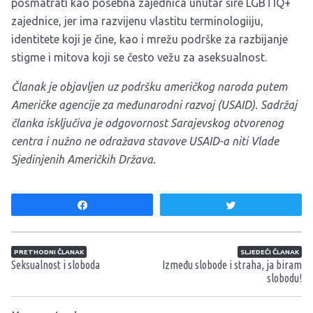
posmatrati kao posebna zajednica unutar šire LGBTIQ+
zajednice, jer ima razvijenu vlastitu terminologiiju,
identitete koji je čine, kao i mrežu podrške za razbijanje
stigme i mitova koji se često vežu za aseksualnost.
Članak je objavljen uz podršku američkog naroda putem
Američke agencije za međunarodni razvoj (USAID). Sadržaj
članka isključiva je odgovornost Sarajevskog otvorenog
centra i nužno ne odražava stavove USAID-a niti Vlade
Sjedinjenih Američkih Država.
Share
Tweet
Navigacija članaka
PRETHODNI ČLANAK
SLJEDEĆI ČLANAK
Seksualnost i sloboda
Između slobode i straha, ja biram
slobodu!