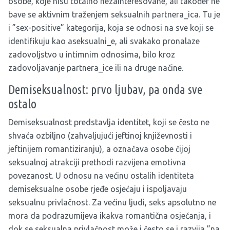
osobe, koje nisu totalno nezainteresovane, ali također ne
bave se aktivnim traženjem seksualnih partnera_ica. Tu je
i ”sex-positive” kategorija, koja se odnosi na sve koji se
identifikuju kao aseksualni_e, ali svakako pronalaze
zadovoljstvo u intimnim odnosima, bilo kroz
zadovoljavanje partnera_ice ili na druge načine.
Demiseksualnost: prvo ljubav, pa onda sve
ostalo
Demiseksualnost predstavlja identitet, koji se često ne
shvaća ozbiljno (zahvaljujući jeftinoj književnosti i
jeftinijem romantiziranju), a označava osobe čijoj
seksualnoj atrakciji prethodi razvijena emotivna
povezanost. U odnosu na većinu ostalih identiteta
demiseksualne osobe rjeđe osjećaju i ispoljavaju
seksualnu privlačnost. Za većinu ljudi, seks apsolutno ne
mora da podrazumijeva ikakva romantična osjećanja, i
dok se seksualna privlačnost može i često se i razvija ”na