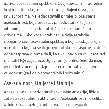
naziva aseksualnim spektrom. Ovaj spektar čini određen
broj identiteta koji nisu striktno ujedinjeni u svojim
privlačnostima. Najjednostavniji primjer bi bila sama
aseksualnost, koja predstavlja nedostatak želje za
intimnim, ali ne i nedostatak želje za romantičnim
odnosima. Tako kroz kombinacije dvije atrakcije
dobijamo cijeli aseksualni spektar, u koji spadaju brojni
identiteti o kojima se ili gotovo nikako ne raspravlja, ili se
vode rasprave o tome da li, i na koji način su ovi identiteti
dio LGBTIQ+ zajednice. Uglavnom je prihvaćeno da jesu,
jer definitivno ne spadaju u hetero-normativni sistem
vrijednosti (pa i onih romantičnih i seksualnih).
Aseksualnost, šta jeste i šta nije
Aseksualnost je nedostatak seksualne atrakcije, libida ili
želje za seksualnom aktivnošću. Aseksualnost nije celibat
iz bilo kakvih razloga, niti seksualna represija ili