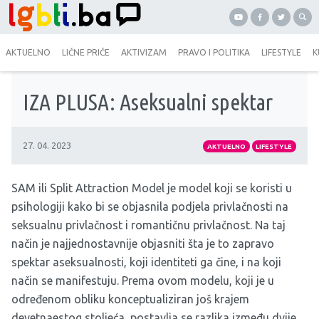
AKTUELNO
LIČNE PRIČE
AKTIVIZAM
PRAVO I POLITIKA
LIFESTYLE
K
IZA PLUSA: Aseksualni spektar
27. 04. 2023
AKTUELNO
LIFESTYLE
SAM ili Split Attraction Model je model koji se koristi u
psihologiji kako bi se objasnila podjela privlačnosti na
seksualnu privlačnost i romantičnu privlačnost. Na taj
način je najjednostavnije objasniti šta je to zapravo
spektar aseksualnosti, koji identiteti ga čine, i na koji
način se manifestuju. Prema ovom modelu, koji je u
određenom obliku konceptualiziran još krajem
devetnaestog stoljeća, postavlja se razlika između dvije