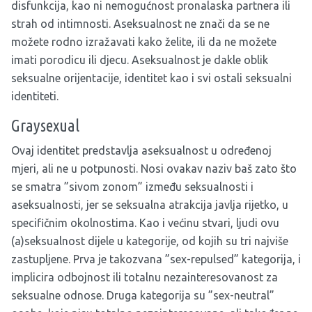
disfunkcija, kao ni nemogućnost pronalaska partnera ili
strah od intimnosti. Aseksualnost ne znači da se ne
možete rodno izražavati kako želite, ili da ne možete
imati porodicu ili djecu. Aseksualnost je dakle oblik
seksualne orijentacije, identitet kao i svi ostali seksualni
identiteti.
Graysexual
Ovaj identitet predstavlja aseksualnost u određenoj
mjeri, ali ne u potpunosti. Nosi ovakav naziv baš zato što
se smatra ”sivom zonom” između seksualnosti i
aseksualnosti, jer se seksualna atrakcija javlja rijetko, u
specifičnim okolnostima. Kao i većinu stvari, ljudi ovu
(a)seksualnost dijele u kategorije, od kojih su tri najviše
zastupljene. Prva je takozvana ”sex-repulsed” kategorija, i
implicira odbojnost ili totalnu nezainteresovanost za
seksualne odnose. Druga kategorija su ”sex-neutral”