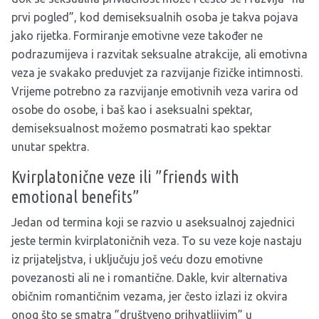
prvi pogled”, kod demiseksualnih osoba je takva pojava
jako rijetka. Formiranje emotivne veze također ne
podrazumijeva i razvitak seksualne atrakcije, ali emotivna
veza je svakako preduvjet za razvijanje fizičke intimnosti.
Vrijeme potrebno za razvijanje emotivnih veza varira od
osobe do osobe, i baš kao i aseksualni spektar,
demiseksualnost možemo posmatrati kao spektar
unutar spektra.
Kvirplatonične veze ili ”friends with
emotional benefits”
Jedan od termina koji se razvio u aseksualnoj zajednici
jeste termin kvirplatoničnih veza. To su veze koje nastaju
iz prijateljstva, i uključuju još veću dozu emotivne
povezanosti ali ne i romantične. Dakle, kvir alternativa
običnim romantičnim vezama, jer često izlazi iz okvira
onog što se smatra ”društveno prihvatljivim” u