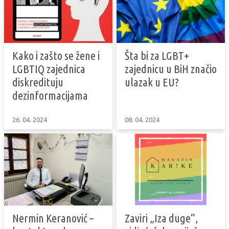
Kako i zašto se žene i
Šta bi za LGBT+
LGBTIQ zajednica
zajednicu u BiH značio
diskredituju
ulazak u EU?
dezinformacijama
26. 04. 2024
08. 04. 2024
Nermin Keranović –
Zaviri „Iza duge“,