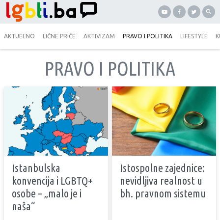
AKTUELNO
LIČNE PRIČE
AKTIVIZAM
PRAVO I POLITIKA
LIFESTYLE
K
PRAVO I POLITIKA
Istanbulska
Istospolne zajednice:
konvencija i LGBTQ+
nevidljiva realnost u
osobe – „malo je i
bh. pravnom sistemu
naša“