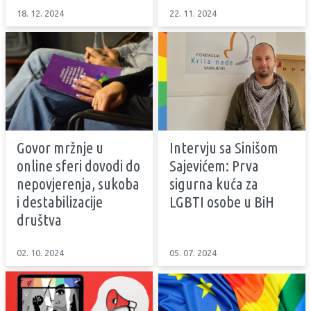
18. 12. 2024
22. 11. 2024
Govor mržnje u
Intervju sa Sinišom
online sferi dovodi do
Sajevićem: Prva
nepovjerenja, sukoba
sigurna kuća za
i destabilizacije
LGBTI osobe u BiH
društva
02. 10. 2024
05. 07. 2024