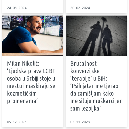
24. 03. 2024
20. 02. 2024
Milan Nikolić:
Brutalnost
‘Ljudska prava LGBT
konverzijske
osoba u Srbiji stoje u
‘terapije’ u BiH:
mestu i maskiraju se
‘Psihijatar me tjerao
kozmetičkim
da zamišljam kako
promenama’
me siluju muškarci jer
sam lezbijka’
05. 12. 2023
02. 11. 2023