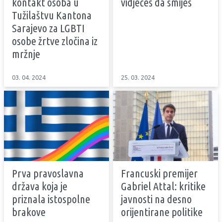
kontakt osoba u
vidjećeš da smiješ
Tužilaštvu Kantona
Sarajevo za LGBTI
osobe žrtve zločina iz
mržnje
03. 04. 2024
25. 03. 2024
Prva pravoslavna
Francuski premijer
država koja je
Gabriel Attal: kritike
priznala istospolne
javnosti na desno
brakove
orijentirane politike