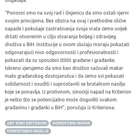
“Ponosni smo na svoj rad i činjenicu da smo ostali vjerni
svojim principima. Bez obzira na ovaj i prethodne slične
napade i pokušaje zastrašivanja svoja vrata ćemo uvijek
držati otvorenim u cilju stvaranja boljeg i zdravijeg
društva u BiH. Institucije u ovom slučaju moraju pokazati
odgovarajući nivo odgovornosti i profesionalnosti i
pokazati da su sposobni štititi građane i građanke.
Iskreno vjerujemo da smo kao društvo sačuvali makar
malo građanskog dostojanstva i da ćemo svi pokazati
solidarnost i osuditi i suprostaviti se brutalnom nasilju
koje se ponavlja. U protivnom, sinoćnji napad na Kriterion
je nešto što se potencijalno može dogoditi svakom
građaninu i građanki u BiH”, poručuju iz Kriteriona.
ART KINO KRITERION
HOMOFOBNI NAPAD
HOMOFOBNO NASILJE