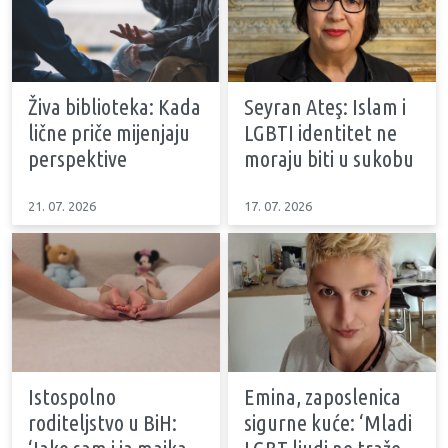
Živa biblioteka: Kada
Seyran Ateş: Islam i
lične priče mijenjaju
LGBTI identitet ne
perspektive
moraju biti u sukobu
21. 07. 2026
17. 07. 2026
Istospolno
Emina, zaposlenica
roditeljstvo u BiH:
sigurne kuće: ‘Mladi