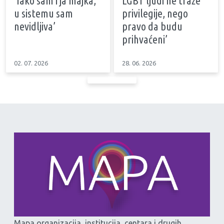
‘Iako sam i ja majka,
LGBT ljudi ne traže
u sistemu sam
privilegije, nego
nevidljiva’
pravo da budu
prihvaćeni’
02. 07. 2026
28. 06. 2026
Mapa organizacija, institucija, centara i drugih