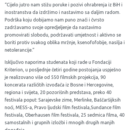
“Cijelo jutro nam stižu poruke i pozivi ohrabrenja iz BiH i
inostranstva da izdržimo i nastavimo sa daljim radom.
Podrška koju dobijamo nam puno znači i čvrsto
zadržavamo svoje opredjeljenje da nastavimo
promovirati slobodu, podržavati umjetnost i aktivno se
boriti protiv svakog oblika mržnje, ksenofofobije, nasilja i
netolerancije.”
Isključivo naporima studenata koji rade u Fondaciji
Kriterion, u posljednje četiri godine postojanja uspješno
je realizovano više od 550 filmskih projekcija, 90
koncerata različitih izvođača iz Bosne i Hercegovine,
regiona i svijeta, 20 pozorišnih predstava, preko 40
festivala poput: Sarajevske zime, Merlinke, Baščaršijksih
noći, MESS-a, Pravo ljudski film festivala,Sundance film
festivala, Oberhausen film festivala, 25 sedmica filma, 40
samostalnih i grupnih izložbi i mnogih drugih manjih
događaja.