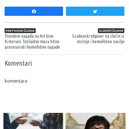
Share
Tweet
Navigacija članaka
PRETHODNI ČLANAK
SLJEDEĆI ČLANAK
Povodom napada na Art kino
Građanski odgovor na zločin iz
Kriterion: Tužilaštvo mora hitno
mržnje i homofobno nasilje
procesuirati homofobne napade
Komentari
komentara