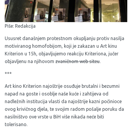
Piše: Redakcija
Ususret današnjem protestnom okupljanju protiv nasilja
motiviranog homofobijom, koji je zakazan u Art kinu
Kriterion u 15h, objavljujemo reakciju Kriteriona, jučer
objavljenu na njihovom
zvaničnom web siteu
.
***
Art kino Kriterion najoštrije osuđuje brutalni i bezumni
napad na goste i osoblje naše kuće i zahtijeva od
nadležnih institucija vlasti da najoštrije kazni počinioce
ovog krivičnog djela, te svojim radom pošalje poruku da
nasilništvo ove vrste u BiH više nikada neće biti
tolerisano.