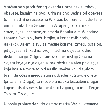
Vraćam se s produženog vikenda u srce pakla: rokovi,
obaveze, kasnim na ovo, jurim na ono. Jedna od obaveza
(onih slađih) je i učešće na WikiGap konferenciji gdje žene
unose podatke o ženama na Wikipediji kako bi se
smanjio jaz i nesrazmjer između članaka o muškarcima i
ženama (82:18 %, kažu brojke, u korist ovih prvih,
dakako). Dajem izjavu za medije koji me, između ostalog,
pitaju jesam li ikad na svojim leđima osjetila rodnu
diskriminaciju. Odgovaram kako ne postoji žena na
svijetu koja je nije osjetila, bez obzira na nivo privilegija
koje ima. Ne mora to biti nasilni svekar koji ti tijelom
brani da uđeš u njegov stan i odvedeš kući svoje dijete
(pričala mi Druga), to može biti naoko bezazleni drugar
kojem odšutiš
veseli
komentar o tvojim grudima. Tvojim.
Tvojim. T v o j i m.
U poslu prolaze dani do osmog marta. Većinu vremena