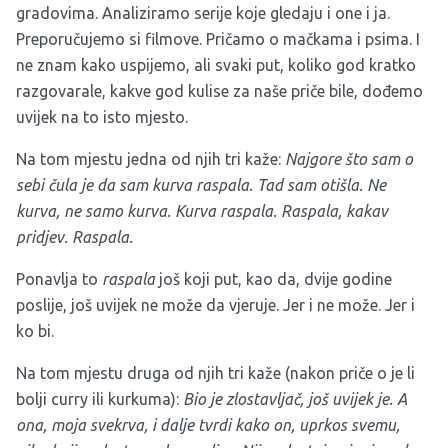
gradovima. Analiziramo serije koje gledaju i one i ja.
Preporučujemo si filmove. Pričamo o mačkama i psima. I
ne znam kako uspijemo, ali svaki put, koliko god kratko
razgovarale, kakve god kulise za naše priče bile, dođemo
uvijek na to isto mjesto.
Na tom mjestu jedna od njih tri kaže:
Najgore što sam o
sebi čula je da sam kurva raspala. Tad sam otišla. Ne
kurva, ne samo kurva. Kurva raspala. Raspala, kakav
pridjev. Raspala.
Ponavlja to
raspala
još koji put, kao da, dvije godine
poslije, još uvijek ne može da vjeruje. Jer i ne može. Jer i
ko bi.
Na tom mjestu druga od njih tri kaže (nakon priče o je li
bolji curry ili kurkuma):
Bio je zlostavljač, još uvijek je. A
ona, moja svekrva, i dalje tvrdi kako on, uprkos svemu,