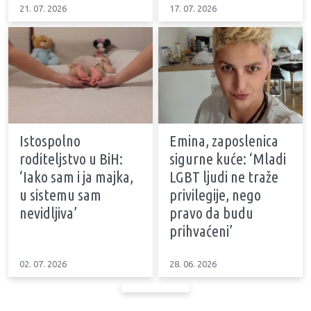
21. 07. 2026
17. 07. 2026
Istospolno
Emina, zaposlenica
roditeljstvo u BiH:
sigurne kuće: ‘Mladi
‘Iako sam i ja majka,
LGBT ljudi ne traže
u sistemu sam
privilegije, nego
nevidljiva’
pravo da budu
prihvaćeni’
02. 07. 2026
28. 06. 2026