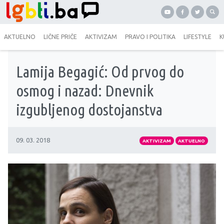
AKTUELNO
LIČNE PRIČE
AKTIVIZAM
PRAVO I POLITIKA
LIFESTYLE
K
Lamija Begagić: Od prvog do
osmog i nazad: Dnevnik
izgubljenog dostojanstva
09. 03. 2018
AKTIVIZAM
AKTUELNO