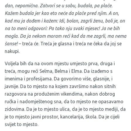
dan, nepomična. Zatvori se u sobu, budala, pa plače.
Kažem budala jer kao eto neće da plače pred njim. A on,
kad mu ja dođem i kažem: Idi, bolan, zagrli ženu, boli je, on
na to meni odgovori: Pa tako nju svaki mjesec! Ja ne bih
mogla. Da ja nekom moram reći kad da me zagrli, ma nema
šanse!
– treća će. Treća je glasna i treća ne čeka da joj se
nakupi.
Voljela bih da na ovom mjestu umjesto prva, druga i
treća, mogu reći Selma, Belma i Elma. Da izađemo s
imenima i profesijama. Da govorimo više, glasnije, i
javnije. Da to mjesto na kojem završimo nakon sitnih
razgovora na produženim vikendima, nakon dobrog
ručka i nadomještenog sna, da to mjesto ne opasavamo
zidovima. Da je to mjesto ulica, da je to mjesto mediji, da
je to mjesto javni prostor, kancelarija, škola. Da je cijeli
svijet to mjesto.