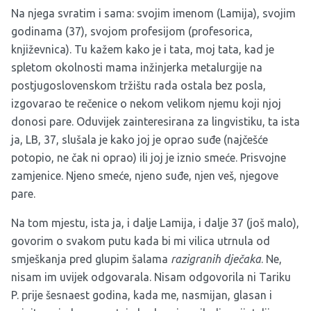
Na njega svratim i sama: svojim imenom (Lamija), svojim
godinama (37), svojom profesijom (profesorica,
književnica). Tu kažem kako je i tata, moj tata, kad je
spletom okolnosti mama inžinjerka metalurgije na
postjugoslovenskom tržištu rada ostala bez posla,
izgovarao te rečenice o nekom velikom njemu koji njoj
donosi pare. Oduvijek zainteresirana za lingvistiku, ta ista
ja, LB, 37, slušala je kako joj je oprao suđe (najčešće
potopio, ne čak ni oprao) ili joj je iznio smeće. Prisvojne
zamjenice. Njeno smeće, njeno suđe, njen veš, njegove
pare.
Na tom mjestu, ista ja, i dalje Lamija, i dalje 37 (još malo),
govorim o svakom putu kada bi mi vilica utrnula od
smješkanja pred glupim šalama
razigranih dječaka
. Ne,
nisam im uvijek odgovarala. Nisam odgovorila ni Tariku
P. prije šesnaest godina, kada me, nasmijan, glasan i