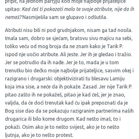
pripit, na jednom partyju kod moje najbolje prijateljice
upitao:
Kad ćeš ti pokazati malo te svoje atribute, nije da ih
nemaš?
Nasmiješila sam se glupavo i odšutila.
Atributi nisu bili ni pod grudnjakom, nisam ga tad nosila.
Imala sam, dobro se sjećam, bratovu sivu majicu na sebi,
toliko veću od mog broja da ne znam kako je Tarik P.
ispod nje uočio atribute. Ali jeste. Jer ih je gledao i tražio.
Jer se potrudio da ih nađe. Jer je to, mada je u tom
trenutku bio dečko moje najbolje prijateljice, sasvim okej i
razigrano i drugarski: objektivizirati tu blesavu Lamiju
koja ima sise, a neće da ih pokaže. Zasad. Jer nije Tarik P.
pitao zašto ih ne pokažeš, pitao je kad ćeš, jer je znao,
valjda, da će doći trenutak kad ću ipak prepoznati da je
Bog sise dao da se pokazuju razigranim partnerima naših
drugarica ili bilo kome drugom. Kad nešto imaš, to i
pokaži. Osim ako je to nešto svijest, ako je to nešto
ljutnja, ako je to nešto protest.