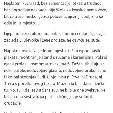
Neplaćeni kućni rad, bez alimentacije, otkaz u trudnoći,
bez porodiljne naknade, nije škola za žensko, nema veze,
bit će treće muško, ljepša polovina, nježniji spol, zna se
gdje joj je mjesto…
Lijepimo brzo i uhodano, prilaze momci i mladići, pitaju,
zagledaju. Djevojke i žene prolaze, ne osvrću se, šute.
Napokon osmi. Na jednom mjestu, tačno ispod naših
plakata, montiran je štand s ružama i karanfilima. Pokraj
njega prolazi i osmomartovski marš. Tužan, tih. Čuju se
neke parole, nedovoljno glasno, nedovoljno artikulisano.
U koloni stotinjak ljudi. U njoj nisu ni Prva, ni Druga, ni
Treća s početka ovog teksta. Možda bi bile da su fizički
tu. No, tu, i da jesu u Sarajevu, ne bi bila ona svekrva. Ne
bi bila ona sestra koja plače u tišini, jer je sramota
drugačije.