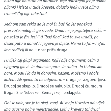
nikad nije odustao od porodice. Nije odustajao jer je nakon
pijanki i izleta u tuđe krevete, dolazio ipak uveče njima
troma? Čuj nije odustao!
Jednom sam rekla da je moj D. baš fin jer ponekad
presvuče malog ili ga izvede. Onda mi je prijateljica rekla –
pa zašto je fin, jesi l’ ti “baš fina” kad to sve uradiš, po
deset puta u danu? I njegovo je dijete. Nema tu fin – nefin.
Ima roditelj ili ne.
– opet priča druga.
I uvijek taj glupi argument. Koji i nije argument, osim u
njegovoj glavi. Ja donosim pare. Ja radim. Ja ti donosim
pare. Mogu i ja da ih donosim, kažem. Možemo i oboje,
kažem. Ali njemu to ne odgovara.
– druga je razgovorljiva.
Drugoj se skupilo. Drugoj se nakupilo. Drugoj će, molim
Boga i Sile Nebeske i Zemaljske, i prekipjeti.
Oni se vole, sve je to okej, znaš. Al’ moja ti sestra oduvijek
ima užasno bolne menstruacije. Leži u krevetu taj drugi