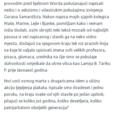
provodim pred bjelinom Worda pokušavajući napisati
nešto i o seksizmu i višestrukim pokušajima izvinjenja
Gorana Samardžića. Nakon napisa mojih sjajnih kolegica
Maše, Marine, Lejle i Bjanke, pomišljam kako i nemam
ništa dodati, osim skrojiti neki tekst-mozaik od najboljih
pasusa iz već napisanog i staviti ga na neko vidno
mjesto, dodajući na njegovom kraju tek niz praznih linija
na koje bi valjalo upisivati imena svih velikih profesora,
pisaca, glumaca, urednika na čije smo se pokušaje
duhovitosti smješkale da utrne vilica kao Lamija B. Tariku
P. prije šesnaest godina.
Noć uoči osmog marta s drugaricama idem u uličnu
akciju ljepljenja plakata. Ispisale smo dvadeset i jednu
poruku, na kraju svake od njih stavile po jedan upitnik,
pitajući se koliko još godina, koliko desetljeća, koliko
patrijarhatom oboljelih generacija?