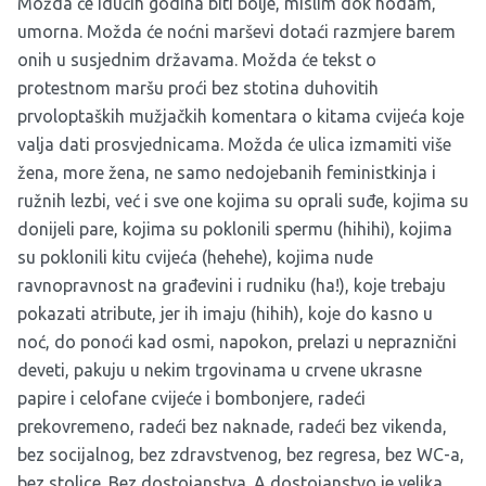
Možda će idućih godina biti bolje, mislim dok hodam,
umorna. Možda će noćni marševi dotaći razmjere barem
onih u susjednim državama. Možda će tekst o
protestnom maršu proći bez stotina duhovitih
prvoloptaških mužjačkih komentara o kitama cvijeća koje
valja dati prosvjednicama. Možda će ulica izmamiti više
žena, more žena, ne samo nedojebanih feministkinja i
ružnih lezbi, već i sve one kojima su oprali suđe, kojima su
donijeli pare, kojima su poklonili spermu (hihihi), kojima
su poklonili kitu cvijeća (hehehe), kojima nude
ravnopravnost na građevini i rudniku (ha!), koje trebaju
pokazati atribute, jer ih imaju (hihih), koje do kasno u
noć, do ponoći kad osmi, napokon, prelazi u nepraznični
deveti, pakuju u nekim trgovinama u crvene ukrasne
papire i celofane cvijeće i bombonjere, radeći
prekovremeno, radeći bez naknade, radeći bez vikenda,
bez socijalnog, bez zdravstvenog, bez regresa, bez WC-a,
bez stolice. Bez dostojanstva. A dostojanstvo je velika