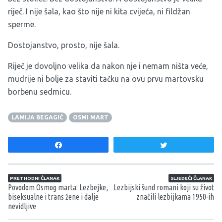
riječ. I nije šala, kao što nije ni kita cvijeća, ni fildžan
sperme.
Dostojanstvo, prosto, nije šala.
Riječ je dovoljno velika da nakon nje i nemam ništa veće,
mudrije ni bolje za staviti tačku na ovu prvu martovsku
borbenu sedmicu.
LAMIJA BEGAGIĆ
OSMI MART
Share
Tweet
Navigacija članaka
PRETHODNI ČLANAK
SLJEDEĆI ČLANAK
Povodom Osmog marta: Lezbejke,
Lezbijski šund romani koji su život
biseksualne i trans žene i dalje
značili lezbijkama 1950-ih
nevidljive