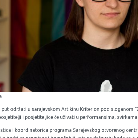
a
i put održati u sarajevskom Art kinu Kriterion pod sloganom “
osjetitelji i posjetiteljice će uživati u performansima, svirkama 
istica i koordinatorica programa Sarajevskog otvorenog centra,
 i o borbi za promjene i homofobiji koje se dešavaju kada su u