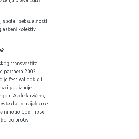
, spola i seksualnosti
glazbeni kolektiv
a?
skog transvestita
og partnera 2003.
 je festival dobio i
zma i podizanje
dragom Azdejkovićem,
jeste da se uvijek kroz
koje mnogo doprinose
 borbu protiv