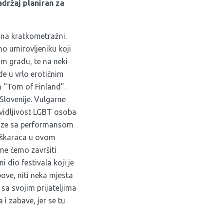
adržaj planiran za
edna kratkometražni.
o umirovljeniku koji
m gradu, te na neki
e u vrlo erotičnim
 “Tom of Finland”.
 Slovenije. Vulgarne
vidljivost LGBT osoba
dolaze sa performansom
 muškaraca u ovom
me ćemo završiti
dio festivala koji je
ove, niti neka mjesta
sa svojim prijateljima
 i zabave, jer se tu