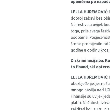
upamćena po napadu n
LEJLA HUREMOVIĆ:
F
dobroj zabavi bez obir
Na festivalu uvijek bu
toga, prije svega fes
osobama. Posjećenost j
što se promijenilo od 
godine u godinu kroz o
Diskriminacija.ba:
Ka
to financijski optere
LEJLA HUREMOVIĆ:
obezbjeđenje, jer naža
mnogo nasilja nad LGB
Finansije su uvijek j
platiti. Nažalost, takv
zaštitari koji su tu, 