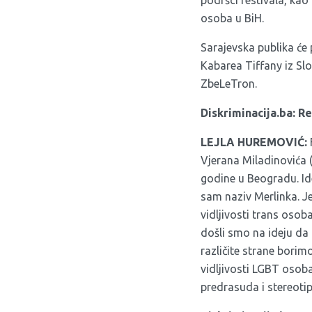
osoba u BiH.
Sarajevska publika će 
Kabarea Tiffany iz Slo
ZbeLeTron.
Diskriminacija.ba: R
LEJLA HUREMOVIĆ:
Vjerana Miladinovića (
godine u Beogradu. Ide
sam naziv Merlinka. Je
vidljivosti trans oso
došli smo na ideju da 
različite strane bori
vidljivosti LGBT osob
predrasuda i stereotipa,