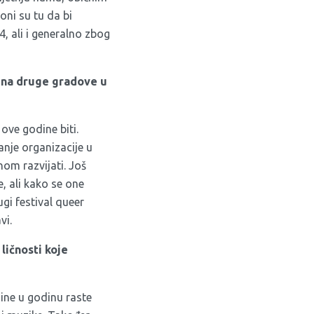
oni su tu da bi
, ali i generalno zbog
u na druge gradove u
ove godine biti.
nje organizacije u
om razvijati. Još
, ali kako se one
rugi festival queer
vi.
 ličnosti koje
dine u godinu raste