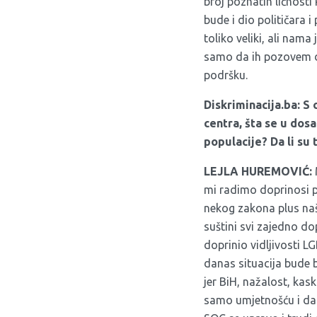
broj poznatih ličnosti 
bude i dio političara i
toliko veliki, ali nam
samo da ih pozovem da 
podršku.
Diskriminacija.ba:
S 
centra, šta se u dos
populacije? Da li su 
LEJLA HUREMOVIĆ:
M
mi radimo doprinosi p
nekog zakona plus naše
suštini svi zajedno do
doprinio vidljivosti L
danas situacija bude b
jer BiH, nažalost, ka
samo umjetnošću i da