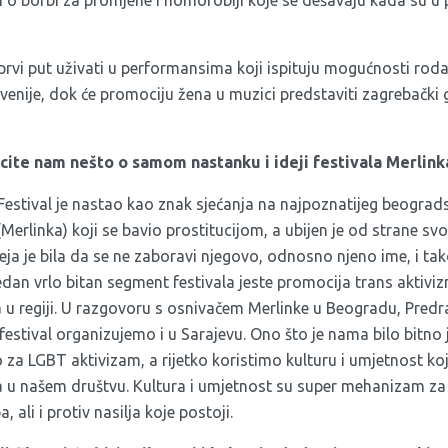
prvi put uživati u performansima koji ispituju mogućnosti roda
venije, dok će promociju žena u muzici predstaviti zagrebački 
ecite nam nešto o samom nastanku i ideji festivala Merlink
Festival je nastao kao znak sjećanja na najpoznatijeg beograd
Merlinka) koji se bavio prostitucijom, a ubijen je od strane sv
ja je bila da se ne zaboravi njegovo, odnosno njeno ime, i tako
dan vrlo bitan segment festivala jeste promocija trans aktivi
ba u regiji. U razgovoru s osnivačem Merlinke u Beogradu, Pre
festival organizujemo i u Sarajevu. Ono što je nama bilo bitno 
mo za LGBT aktivizam, a rijetko koristimo kulturu i umjetnost 
a u našem društvu. Kultura i umjetnost su super mehanizam za
 ali i protiv nasilja koje postoji.