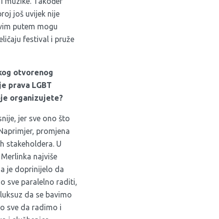
a i muzike. Također
roj još uvijek nije
i ovim putem mogu
čaju festival i pruže
skog otvorenog
nje prava LGBT
koje organizujete?
nije, jer sve ono što
 Naprimjer, promjena
ih stakeholdera. U
 Merlinka najviše
a je doprinijelo da
o sve paralelno raditi,
j luksuz da se bavimo
 sve da radimo i