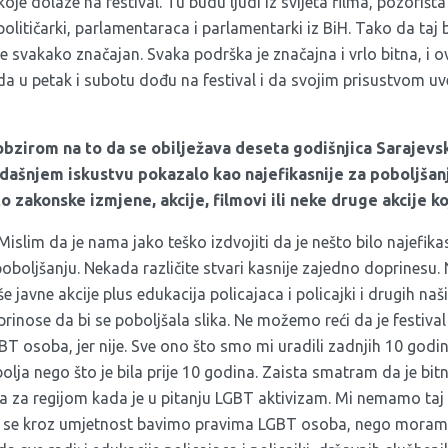
koje dolaze na festival. Tu budu ljudi iz svijeta filma, pozorišt
 političarki, parlamentaraca i parlamentarki iz BiH. Tako da taj b
a je svakako značajan. Svaka podrška je značajna i vrlo bitna, 
u petak i subotu dođu na festival i da svojim prisustvom uveli
obzirom na to da se obilježava deseta godišnjica Sarajev
adašnjem iskustvu pokazalo kao najefikasnije za poboljša
to zakonske izmjene, akcije, filmovi ili neke druge akcije 
islim da je nama jako teško izdvojiti da je nešto bilo najefikas
oboljšanju. Nekada različite stvari kasnije zajedno doprinesu.
 javne akcije plus edukacija policajaca i policajki i drugih naš
prinose da bi se poboljšala slika. Ne možemo reći da je festival
GBT osoba, jer nije. Sve ono što smo mi uradili zadnjih 10 godin
olja nego što je bila prije 10 godina. Zaista smatram da je bitn
ska za regijom kada je u pitanju LGBT aktivizam. Mi nemamo ta
 se kroz umjetnost bavimo pravima LGBT osoba, nego moramo