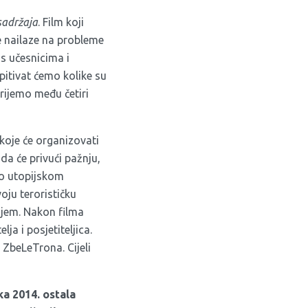
sadržaja
. Film koji
e nailaze na probleme
s učesnicima i
pitivat ćemo kolike su
rijemo među četiri
 koje će organizovati
da će privući pažnju,
 o utopijskom
voju terorističku
ujem. Nakon filma
ja i posjetiteljica.
ZbeLeTrona. Cijeli
ka 2014. ostala