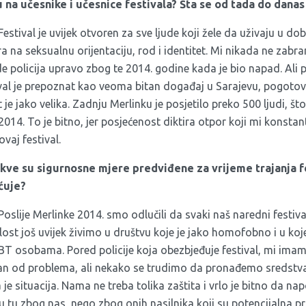
a učesnike i učesnice festivala? Šta se od tada do danas
estival je uvijek otvoren za sve ljude koji žele da uživaju u do
a na seksualnu orijentaciju, rod i identitet. Mi nikada ne zabr
de policija upravo zbog te 2014. godine kada je bio napad. Ali
tival je prepoznat kao veoma bitan događaj u Sarajevu, pogot
e jako velika. Zadnju Merlinku je posjetilo preko 500 ljudi, što
2014. To je bitno, jer posjećenost diktira otpor koji mi konst
vaj festival.
kve su sigurnosne mjere predviđene za vrijeme trajanja fes
ćuje?
Poslije Merlinke 2014. smo odlučili da svaki naš naredni festiva
lost još uvijek živimo u društvu koje je jako homofobno i u koj
T osobama. Pored policije koja obezbjeđuje festival, mi imam
edan od problema, ali nekako se trudimo da pronađemo sredstv
a je situacija. Nama ne treba tolika zaštita i vrlo je bitno da na
nisu tu zbog nas, nego zbog onih nasilnika koji su potencijalna p