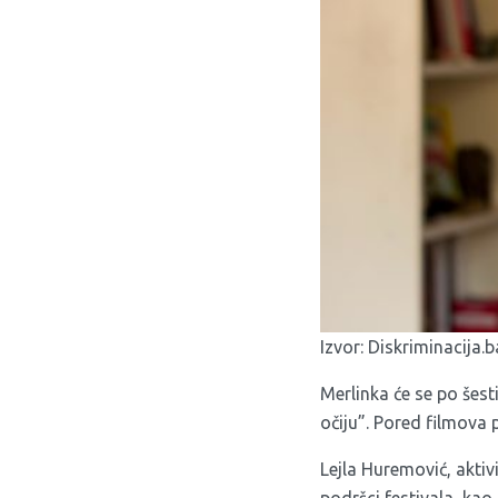
Izvor:
Diskriminacija.b
Merlinka će se po šest
očiju”. Pored filmova p
Lejla Huremović, aktiv
podršci festivala, kao