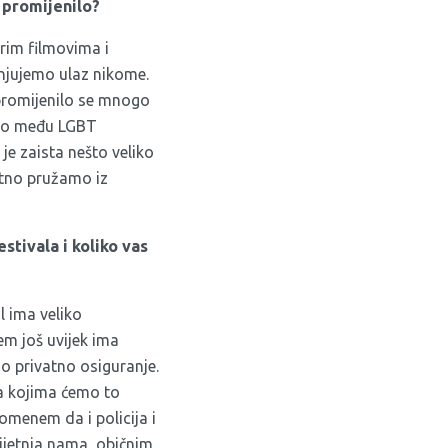
 promijenilo?
brim filmovima i
anjujemo ulaz nikome.
 promijenilo se mnogo
ovo među LGBT
 je zaista nešto veliko
antno pružamo iz
tivala i koliko vas
l ima veliko
em još uvijek ima
o privatno osiguranje.
a kojima ćemo to
pomenem da i policija i
rijetnja nama, običnim