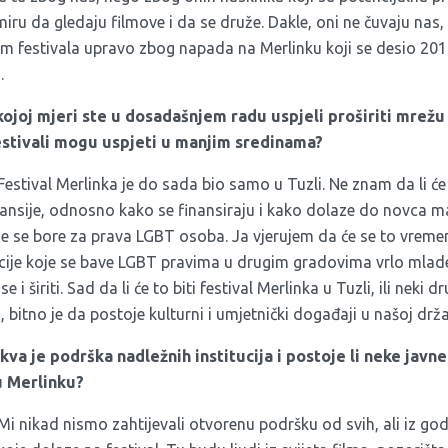
miru da gledaju filmove i da se druže. Dakle, oni ne čuvaju nas, 
om festivala upravo zbog napada na Merlinku koji se desio 2014
.
kojoj mjeri ste u dosadašnjem radu uspjeli proširiti mrež
estivali mogu uspjeti u manjim sredinama?
Festival Merlinka je do sada bio samo u Tuzli. Ne znam da li će 
ansije, odnosno kako se finansiraju i kako dolaze do novca ma
 se bore za prava LGBT osoba. Ja vjerujem da će se to vremen
acije koje se bave LGBT pravima u drugim gradovima vrlo mlade
e i širiti. Sad da li će to biti festival Merlinka u Tuzli, ili neki d
, bitno je da postoje kulturni i umjetnički događaji u našoj drža
kva je podrška nadležnih institucija i postoje li neke javne
 Merlinku?
Mi nikad nismo zahtijevali otvorenu podršku od svih, ali iz go