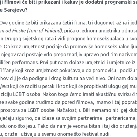
ji filmovi će biti prikazani i kakav je dodatni programski s
 u Sarajevu?
Ove godine će biti prikazana četiri filma, tri dugometražna i j
m od Finske (Tom of Finland)
, priča o jednom umjetniku odnosn
on Drugog svjetskog rata i vidi progone homoseksualaca u svo
se. On kroz umjetnost počinje da promoviše homoseksualne ljud
jegov rad postaje vrlo prepoznatljiv upravo pod tim nazivom
iličen performans. Prvi put nam dolaze umjetnici i umjetnice iz
iffany koji kroz umjetnost pokušavaju da promovišu i podižu 
. Njihov cilj je da podignu i drag kulturu na veći nivo. Oni nam 
jeva
koji će raditi u petak i kroz koji će propitivati ulogu gej
oziciju LGBT osoba. Nakon toga ćemo imati akustičnu svirku či
e svake godine trudimo da pored filmova, imamo i taj popratni 
prostora za LGBT osobe. Nažalost, u BiH nemamo niti gej klub
ećaju sigurno, da izlaze sa svojim partnerima i partnericama, 
budu ono što jesu. Tako da nam je veoma bitan i taj dio druženja
, druže i uživaju u svemu onome što festival nudi.