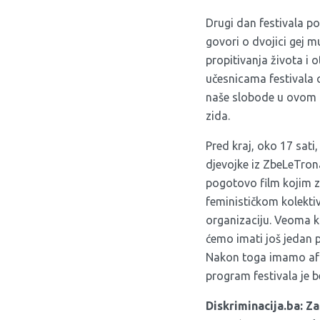
Drugi dan festivala po
govori o dvojici gej m
propitivanja života i
učesnicama festivala o
naše slobode u ovom d
zida.
Pred kraj, oko 17 sati
djevojke iz ZbeLeTrona
pogotovo film kojim za
feminističkom kolektivu
organizaciju. Veoma k
ćemo imati još jedan pe
Nakon toga imamo afte
program festivala je b
Diskriminacija.ba:
Za