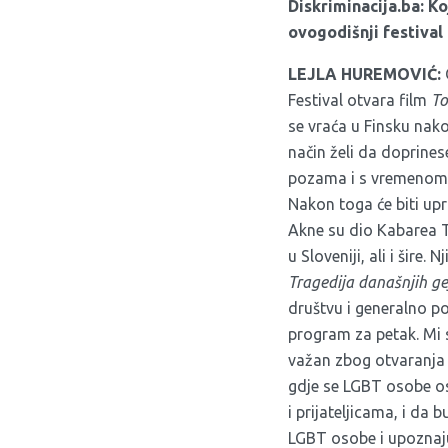
Diskriminacija.ba: Ko
ovogodišnji festival
LEJLA HUREMOVIĆ:
Festival otvara film
To
se vraća u Finsku nak
način želi da doprine
pozama i s vremenom n
Nakon toga će biti upr
Akne su dio Kabarea T
u Sloveniji, ali i šire
Tragedija današnjih ge
društvu i generalno p
program za petak. Mi s
važan zbog otvaranja 
gdje se LGBT osobe osj
i prijateljicama, i da 
LGBT osobe i upoznaju