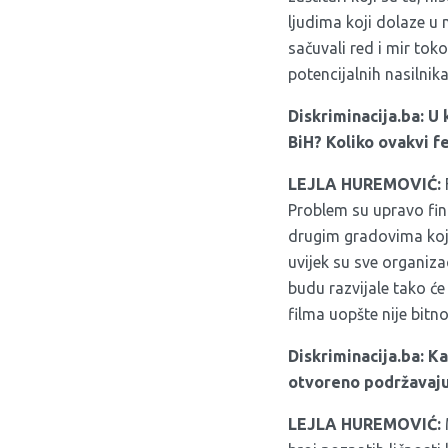
ljudima koji dolaze u 
sačuvali red i mir tok
potencijalnih nasilnika
Diskriminacija.ba:
U 
BiH? Koliko ovakvi f
LEJLA HUREMOVIĆ:
Problem su upravo fin
drugim gradovima koje
uvijek su sve organiz
budu razvijale tako će s
filma uopšte nije bitno
Diskriminacija.ba:
Ka
otvoreno podržavaju
LEJLA HUREMOVIĆ: