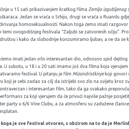
činje u 15 sati prikazivanjem kratkog filma
Zemlja izgubljenog 
uškaraca. Jedan se vraća u Srbiju, drugi se vraća u Ruandu gdj
 otkrivanja homoseksualnosti. Nakon toga ćemo imati razgovor 
 temi ovogodišnjeg festivala “Zaljubi se zatvorenih očiju”. Pro
ruštvu i kako da slobodnije konzumiramo ljubav, a ne da se k
, ćemo imati jedan vrlo interesantan dio, odnosno spid dejting
. U subotu, u 18 i u 20 sati imamo još dva filma koja vjerujem 
tvaramo festival. U pitanju je film
Mizandristkinje
koji govori
 koji je sebi zadao za cilj da istrijebi svo zlo na svijetu kroz s
ontraverzan i interesantan film, tako da ga svakako preporuč
rformans za koji vjerujem da će privući najviše pažnje posjetitel
r party u 6/6 Vine Clubu, a za atmosferu su zadužene članice 
esplatan.
 koga je sve festival otvoren, s obzirom na to da je Merlin