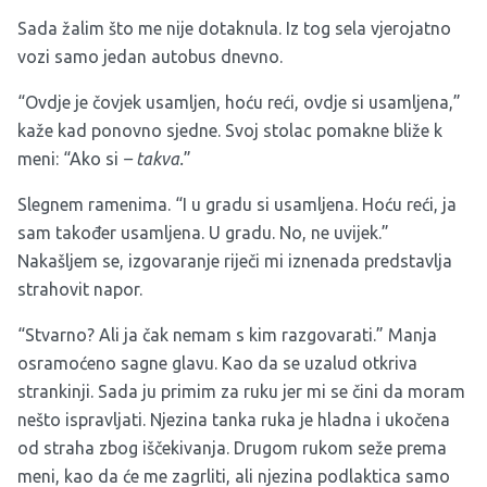
Sada žalim što me nije dotaknula. Iz tog sela vjerojatno
vozi samo jedan autobus dnevno.
“Ovdje je čovjek usamljen, hoću reći, ovdje si usamljena,”
kaže kad ponovno sjedne. Svoj stolac pomakne bliže k
meni: “Ako si
– takva.
”
Slegnem ramenima. “I u gradu si usamljena. Hoću reći, ja
sam također usamljena. U gradu. No, ne uvijek.”
Nakašljem se, izgovaranje riječi mi iznenada predstavlja
strahovit napor.
“Stvarno? Ali ja čak nemam s kim razgovarati.” Manja
osramoćeno sagne glavu. Kao da se uzalud otkriva
strankinji. Sada ju primim za ruku jer mi se čini da moram
nešto ispravljati. Njezina tanka ruka je hladna i ukočena
od straha zbog iščekivanja. Drugom rukom seže prema
meni, kao da će me zagrliti, ali njezina podlaktica samo