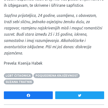
ih izbjegavam, te skrivene i šifrirane sapfistice.
Sapfina prijateljica, 24 godine, usamljena, s obavezom,
traži sebi sličnu, jednako osjećajnu žensku dušu, za
razgovor, razmjenu najskrivenijih misli i moguć romantični
susret. Budi stara između 25 i 35 godina, iskrena,
samostalna i imaj razumijevanja. Alkoholičarke i
avanturistice isključene. Piši mi još danas: diskrecija
zajamčena.
Prevela: Ksenija Habek
LGBT ČITAONICA
POQUEERENA KNJIŽEVNOST
SUZANA TRATNIK
Share
Tweet