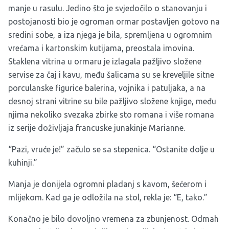
manje u rasulu. Jedino što je svjedočilo o stanovanju i
postojanosti bio je ogroman ormar postavljen gotovo na
sredini sobe, a iza njega je bila, spremljena u ogromnim
vrećama i kartonskim kutijama, preostala imovina.
Staklena vitrina u ormaru je izlagala pažljivo složene
servise za čaj i kavu, među šalicama su se kreveljile sitne
porculanske figurice balerina, vojnika i patuljaka, a na
desnoj strani vitrine su bile pažljivo složene knjige, među
njima nekoliko svezaka zbirke sto romana i više romana
iz serije doživljaja francuske junakinje Marianne.
“Pazi, vruće je!” začulo se sa stepenica. “Ostanite dolje u
kuhinji.”
Manja je donijela ogromni pladanj s kavom, šećerom i
mlijekom. Kad ga je odložila na stol, rekla je: “E, tako.”
Konačno je bilo dovoljno vremena za zbunjenost. Odmah