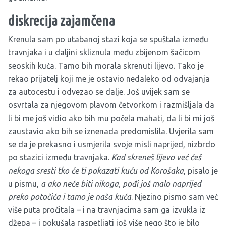
diskrecija zajamčena
Krenula sam po utabanoj stazi koja se spuštala između
travnjaka i u daljini skliznula među zbijenom šačicom
seoskih kuća. Tamo bih morala skrenuti lijevo. Tako je
rekao prijatelj koji me je ostavio nedaleko od odvajanja
za autocestu i odvezao se dalje. Još uvijek sam se
osvrtala za njegovom plavom četvorkom i razmišljala da
li bi me još vidio ako bih mu počela mahati, da li bi mi još
zaustavio ako bih se iznenada predomislila. Uvjerila sam
se da je prekasno i usmjerila svoje misli naprijed, nizbrdo
po stazici između travnjaka.
Kad skreneš lijevo već ćeš
nekoga sresti tko će ti pokazati kuću od Korošaka
, pisalo je
u pismu,
a ako neće biti nikoga, pođi još malo naprijed
preko potočića i tamo je naša kuća
. Njezino pismo sam već
više puta pročitala – i na travnjacima sam ga izvukla iz
džepa – i pokušala raspetljati još više nego što je bilo