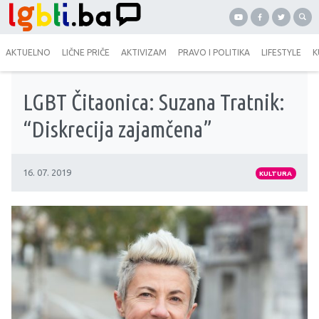
AKTUELNO
LIČNE PRIČE
AKTIVIZAM
PRAVO I POLITIKA
LIFESTYLE
K
LGBT Čitaonica: Suzana Tratnik:
“Diskrecija zajamčena”
16. 07. 2019
KULTURA