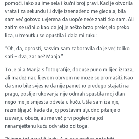
pomoći, iako su ime sela i kućni broj pravi. Kad je otvorila
vrata i za sekundu ili dvije iznenađeno me gledala, bila
sam već gotovo uvjerena da uopće neće znati tko sam. Ali
zatim se učinilo kao da joj je nešto brzo preletjelo preko
lica, u trenutku se opustila i dala mi ruku:
“Oh, da, oprosti, sasvim sam zaboravila da je već toliko
sati – dva, zar ne? Manja.”
To je bila Manja s fotografije, doduše puno milijeg izraza,
ali madež nad lijevom obrvom ne može se promašiti. Kao
da smo bile svjesne da nije pametno predugo stajati na
pragu, poslije rukovanja nije odmah spustila moj dlan
nego me je smjesta odvela u kuću. Ušla sam iza nje,
razmišljajući kada da joj postavim uljudno pitanje o
izuvanju obuće, ali me već prvi pogled na još
nenamještenu kuću odvratio od toga.