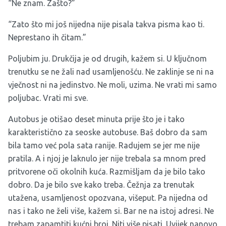
“Ne znam. Zašto?”
“Zato što mi još nijedna nije pisala takva pisma kao ti.
Neprestano ih čitam.”
Poljubim ju. Drukčija je od drugih, kažem si. U ključnom
trenutku se ne žali nad usamljenošću. Ne zaklinje se ni na
vječnost ni na jedinstvo. Ne moli, uzima. Ne vrati mi samo
poljubac. Vrati mi sve.
Autobus je otišao deset minuta prije što je i tako
karakteristično za seoske autobuse. Baš dobro da sam
bila tamo već pola sata ranije. Radujem se jer me nije
pratila. A i njoj je laknulo jer nije trebala sa mnom pred
pritvorene oči okolnih kuća. Razmišljam da je bilo tako
dobro. Da je bilo sve kako treba. Čežnja za trenutak
utažena, usamljenost opozvana, višeput. Pa nijedna od
nas i tako ne želi više, kažem si. Bar ne na istoj adresi. Ne
trebam zapamtiti kućni broj. Niti više pisati. Uvijek nanovo