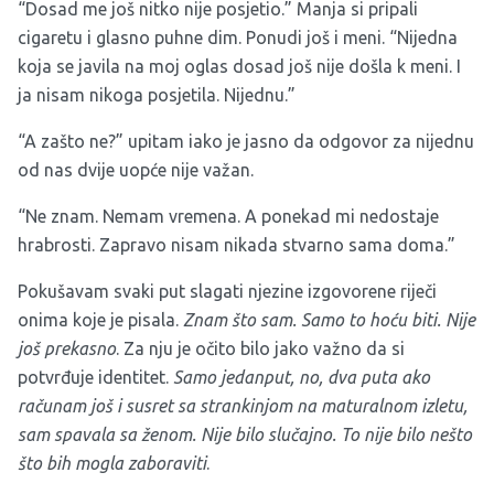
“Dosad me još nitko nije posjetio.” Manja si pripali
cigaretu i glasno puhne dim. Ponudi još i meni. “Nijedna
koja se javila na moj oglas dosad još nije došla k meni. I
ja nisam nikoga posjetila. Nijednu.”
“A zašto ne?” upitam iako je jasno da odgovor za nijednu
od nas dvije uopće nije važan.
“Ne znam. Nemam vremena. A ponekad mi nedostaje
hrabrosti. Zapravo nisam nikada stvarno sama doma.”
Pokušavam svaki put slagati njezine izgovorene riječi
onima koje je pisala.
Znam što sam. Samo to hoću biti. Nije
još prekasno
. Za nju je očito bilo jako važno da si
potvrđuje identitet.
Samo jedanput, no, dva puta ako
računam još i susret sa strankinjom na maturalnom izletu,
sam spavala sa ženom. Nije bilo slučajno. To nije bilo nešto
što bih mogla zaboraviti
.