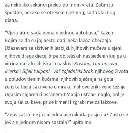
za nekoliko sekundi preleti po mom vratu. Zatim ju
spustim, nekako se otresem njezinog, sada vlažnog
dlana.
“Vjerojatno sada nema nijednog autobusa,” kažem.
Bojim se da ću joj nešto dati, neka lažna obećanja.
Užasavam se skrivenih lezbijki. Njihovih muževa u sjeni,
njihove drage djece, hrpa obiteljskih naslijeđenih knjiga u
vitrinama iz kojih iskaču naslovi
Kristina
,
Lauransova
kćerka
i
Bijeli tulipani
i
Vaš zajednički brak
, njihovog života
u poludovršenim kućama, njihovih sjećanja na gola
ženska tijela sakrivena u mraku, njihove prikrivene čežnje.
Ugasim cigaretu i ustanem. I Manja ustane, naglo, polije
svoju šalicu kave, priđe k meni i zgrabi me za laktove.
“Znaš zašto me još nijedna nije nikada posjetila? Zašto se
još s nijednom nisam sastala?” upita me.