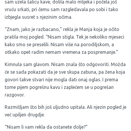
sam uzela šalicu kave, dolila malo mlijeka i počela još
vruću srkati, pri čemu sam razgledavala po sobi i tako
izbjegla susret s njezinim očima.
“Znam, jako je razbacano,” rekla je Manja koja je očito
pratila moj pogled. “Nisam stigla. Tek je nekoliko mjeseci
kako smo se preselili. Nisam više na porodiljskom, a
otkako opet radim nemam vremena za pospremanje.”
Kimnula sam glavom. Nisam znala što odgovoriti. Možda
će se sada pokazati da je sve skupa zabuna, pa žena koja
govori takve stvari nije mogla dati onaj oglas. I prema
tome pijem pogrešnu kavu i zaplećem se u pogrešan
razgovor.
Razmišljam što bih još uljudno upitala. Ali njezin pogled je
već upiljen drugdje.
“Nisam li vam rekla da ostanete dolje?”