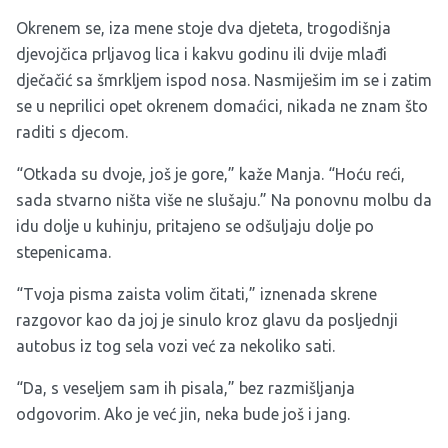
Okrenem se, iza mene stoje dva djeteta, trogodišnja
djevojčica prljavog lica i kakvu godinu ili dvije mlađi
dječačić sa šmrkljem ispod nosa. Nasmiješim im se i zatim
se u neprilici opet okrenem domaćici, nikada ne znam što
raditi s djecom.
“Otkada su dvoje, još je gore,” kaže Manja. “Hoću reći,
sada stvarno ništa više ne slušaju.” Na ponovnu molbu da
idu dolje u kuhinju, pritajeno se odšuljaju dolje po
stepenicama.
“Tvoja pisma zaista volim čitati,” iznenada skrene
razgovor kao da joj je sinulo kroz glavu da posljednji
autobus iz tog sela vozi već za nekoliko sati.
“Da, s veseljem sam ih pisala,” bez razmišljanja
odgovorim. Ako je već jin, neka bude još i jang.