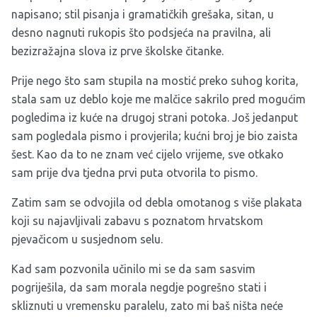
napisano; stil pisanja i gramatičkih grešaka, sitan, u
desno nagnuti rukopis što podsjeća na pravilna, ali
bezizražajna slova iz prve školske čitanke.
Prije nego što sam stupila na mostić preko suhog korita,
stala sam uz deblo koje me malčice sakrilo pred mogućim
pogledima iz kuće na drugoj strani potoka. Još jedanput
sam pogledala pismo i provjerila; kućni broj je bio zaista
šest. Kao da to ne znam već cijelo vrijeme, sve otkako
sam prije dva tjedna prvi puta otvorila to pismo.
Zatim sam se odvojila od debla omotanog s više plakata
koji su najavljivali zabavu s poznatom hrvatskom
pjevačicom u susjednom selu.
Kad sam pozvonila učinilo mi se da sam sasvim
pogriješila, da sam morala negdje pogrešno stati i
skliznuti u vremensku paralelu, zato mi baš ništa neće