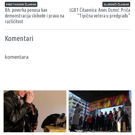
Navigacija članaka
PRETHODNI ČLANAK
SLJEDEĆI ČLANAK
Bh. povorka ponosa kao
LGBT Čitaonica: Anes Osmić: Priča
demonstracija slobode i prava na
“Tipična večera u predgrađu”
različitost
Komentari
komentara