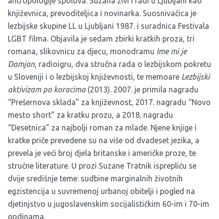
antropologije spolova. Suzana živi i radi u Ljubljani kao
književnica, prevoditeljica i novinarka. Suosnivačica je
lezbijske skupine LL u Ljubljani 1987. i suradnica Festivala
LGBT filma. Objavila je sedam zbirki kratkih proza, tri
romana, slikovnicu za djecu, monodramu
Ime mi je
Damjan
, radioigru, dva stručna rada o lezbijskom pokretu
u Sloveniji i o lezbijskoj književnosti, te memoare
Lezbijski
aktivizam po koracima
(2013). 2007. je primila nagradu
“Prešernova sklada” za književnost, 2017. nagradu “Novo
mesto short” za kratku prozu, a 2018. nagradu
“Desetnica” za najbolji roman za mlade. Njene knjige i
kratke priče prevedene su na više od dvadeset jezika, a
prevela je veći broj djela britanske i američke proze, te
stručne literature. U prozi Suzane Tratnik isprepliću se
dvije središnje teme: sudbine marginalnih životnih
egzistencija u suvremenoj urbanoj obitelji i pogled na
djetinjstvo u jugoslavenskim socijalističkim 60-im i 70-im
godinama.