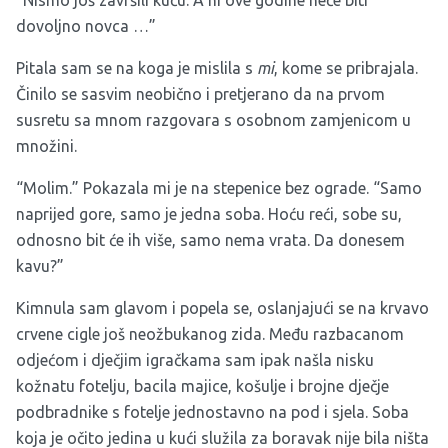
“Nismo još završili kuću. A ni ove godine neće biti
dovoljno novca …”
Pitala sam se na koga je mislila s
mi
, kome se pribrajala.
Činilo se sasvim neobično i pretjerano da na prvom
susretu sa mnom razgovara s osobnom zamjenicom u
množini.
“Molim.” Pokazala mi je na stepenice bez ograde. “Samo
naprijed gore, samo je jedna soba. Hoću reći, sobe su,
odnosno bit će ih više, samo nema vrata. Da donesem
kavu?”
Kimnula sam glavom i popela se, oslanjajući se na krvavo
crvene cigle još neožbukanog zida. Među razbacanom
odjećom i dječjim igračkama sam ipak našla nisku
kožnatu fotelju, bacila majice, košulje i brojne dječje
podbradnike s fotelje jednostavno na pod i sjela. Soba
koja je očito jedina u kući služila za boravak nije bila ništa