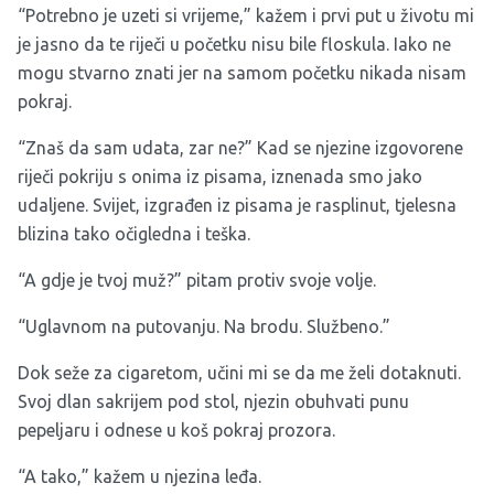
“Potrebno je uzeti si vrijeme,” kažem i prvi put u životu mi
je jasno da te riječi u početku nisu bile floskula. Iako ne
mogu stvarno znati jer na samom početku nikada nisam
pokraj.
“Znaš da sam udata, zar ne?” Kad se njezine izgovorene
riječi pokriju s onima iz pisama, iznenada smo jako
udaljene. Svijet, izgrađen iz pisama je rasplinut, tjelesna
blizina tako očigledna i teška.
“A gdje je tvoj muž?” pitam protiv svoje volje.
“Uglavnom na putovanju. Na brodu. Službeno.”
Dok seže za cigaretom, učini mi se da me želi dotaknuti.
Svoj dlan sakrijem pod stol, njezin obuhvati punu
pepeljaru i odnese u koš pokraj prozora.
“A tako,” kažem u njezina leđa.