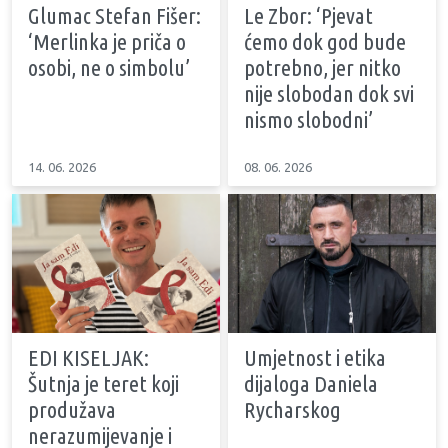
Glumac Stefan Fišer:
Le Zbor: ‘Pjevat
‘Merlinka je priča o
ćemo dok god bude
osobi, ne o simbolu’
potrebno, jer nitko
nije slobodan dok svi
nismo slobodni’
14. 06. 2026
08. 06. 2026
EDI KISELJAK:
Umjetnost i etika
Šutnja je teret koji
dijaloga Daniela
produžava
Rycharskog
nerazumijevanje i