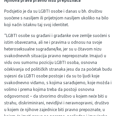
Njihova prava pravno nisu prepoznata
Podsjetio je da su LGBTI osobe i danas u bh. društvu
suočene s nasiljem ili prijetnjom nasiljem ukoliko na bilo
koji način istaknu taj svoj identitet.
“LGBTI osobe su građani i građanke ove zemlje suočeni s
istim obavezama, ali ne i pravima u odnosu na svoje
heteroseksualne sugrađane/ke, jer su u čitavom nizu
svakodnevnih situacija pravno neprepoznate. Imajući u
vidu ovu sumornu poziciju LGBTI osoba, osnovna
očekivanja od političkih stranaka jesu da za početak budu
svjesni da LGBTI osobe postoje i da su to ljudi koje
svakodnevno viđamo, s kojima sarađujemo, koje možda i
volimo i prema kojima treba da postoji osnovna
odgovornost – da stvorimo društvo u kojem neće biti u
strahu, diskriminirani, nevidljivi i neravnopravni, društvo
u kojem će njihove zajednice biti pravno prepoznate, u