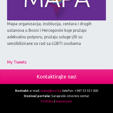
Mapa organizacija, institucija, centara i drugih
ustanova u Bosni i Hercegovini koje pružaju
adekvatnu potporu, pružaju usluge i/ili su
senzibilizirane za rad sa LGBTI osobama
My Tweets
Kontaktirajte nas!
Kontakt:
e-mail:
matej@soc.ba
telefon: +387 33 551 000
Osnivač portala:
Sarajevski otvoreni centar
Podrška
|
Impressum