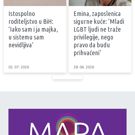
Istospolno
Emina, zaposlenica
roditeljstvo u BiH:
sigurne kuće: ‘Mladi
‘Iako sam i ja majka,
LGBT ljudi ne traže
u sistemu sam
privilegije, nego
nevidljiva’
pravo da budu
prihvaćeni’
02. 07. 2026
28. 06. 2026