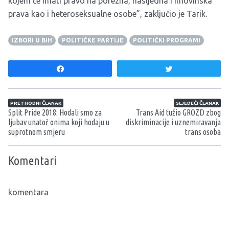
kojem će imati pravo na porezna, nasljedna i imovinska
prava kao i heteroseksualne osobe”, zaključio je Tarik.
IZBORI U BIH
POLITIČKE PARTIJE
POLITIČKI PROGRAMI
Share
Tweet
Navigacija članaka
PRETHODNI ČLANAK
SLJEDEĆI ČLANAK
Split Pride 2018: Hodali smo za
Trans Aid tužio GROZD zbog
ljubav unatoč onima koji hodaju u
diskriminacije i uznemiravanja
suprotnom smjeru
trans osoba
Komentari
komentara