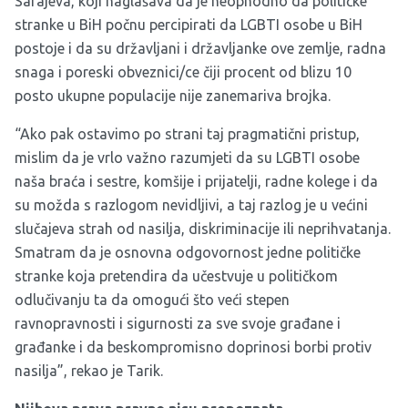
Sarajeva, koji naglašava da je neophodno da političke
stranke u BiH počnu percipirati da LGBTI osobe u BiH
postoje i da su državljani i državljanke ove zemlje, radna
snaga i poreski obveznici/ce čiji procent od blizu 10
posto ukupne populacije nije zanemariva brojka.
“Ako pak ostavimo po strani taj pragmatični pristup,
mislim da je vrlo važno razumjeti da su LGBTI osobe
naša braća i sestre, komšije i prijatelji, radne kolege i da
su možda s razlogom nevidljivi, a taj razlog je u većini
slučajeva strah od nasilja, diskriminacije ili neprihvatanja.
Smatram da je osnovna odgovornost jedne političke
stranke koja pretendira da učestvuje u političkom
odlučivanju ta da omogući što veći stepen
ravnopravnosti i sigurnosti za sve svoje građane i
građanke i da beskompromisno doprinosi borbi protiv
nasilja”, rekao je Tarik.