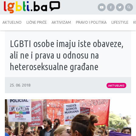
AKTUELNO
LIČNE PRIČE
AKTIVIZAM
PRAVO I POLITIKA
LIFESTYLE
K
LGBTI osobe imaju iste obaveze,
ali ne i prava u odnosu na
heteroseksualne građane
25. 06. 2018
AKTUELNO