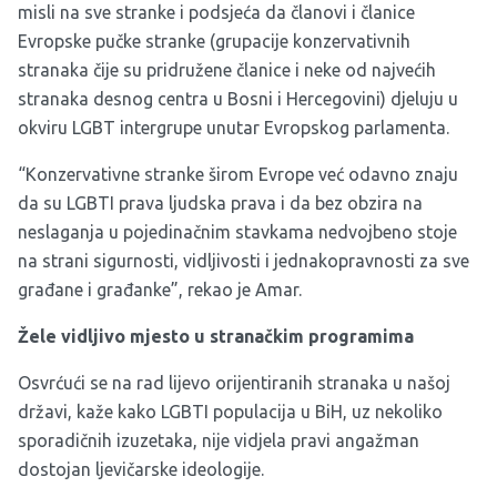
misli na sve stranke i podsjeća da članovi i članice
Evropske pučke stranke (grupacije konzervativnih
stranaka čije su pridružene članice i neke od najvećih
stranaka desnog centra u Bosni i Hercegovini) djeluju u
okviru LGBT intergrupe unutar Evropskog parlamenta.
“Konzervativne stranke širom Evrope već odavno znaju
da su LGBTI prava ljudska prava i da bez obzira na
neslaganja u pojedinačnim stavkama nedvojbeno stoje
na strani sigurnosti, vidljivosti i jednakopravnosti za sve
građane i građanke”, rekao je Amar.
Žele vidljivo mjesto u stranačkim programima
Osvrćući se na rad lijevo orijentiranih stranaka u našoj
državi, kaže kako LGBTI populacija u BiH, uz nekoliko
sporadičnih izuzetaka, nije vidjela pravi angažman
dostojan ljevičarske ideologije.