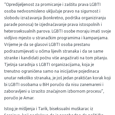
“Opredijeljenost za promicanje i zaštitu prava LGBTI
osoba nedvosmisleno uključuje pravo na sigurnost i
slobodu izražavanja (konkretno, podrška organiziranju
parade ponosa) te izjednačavanje prava istospolnih i
heteroseksualnih parova. LGBTI osobe moraju imati svoje
vidljivo mjesto u stranačkim programima i kampanjama.
Vrijeme je da se glasovi LGBTI osoba prestanu
podrazumijevati u očima lijevih stranaka i da se same
stranke i kandidati počnu više angažirati na tom pitanju.
Tješnja saradnja s LGBTI organizacijama, koja je
trenutno ograničena samo na inicijative pojedinaca
unutar nekoliko stranaka, je još jedan praktičan korak koji
bi LGBTI osobama u BiH poručio da nisu zanemareni i
zaboravljeni u izrazito značajnom izbornom procesu”,
poručio je Amar.
Istog je mišljenja i Tarik, biseksualni muškarac iz