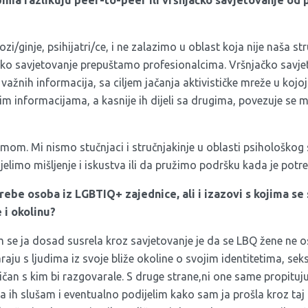
ima razlikuju peer-to-peer ili vršnjačko savjetovanje od 
zi/ginje, psihijatri/ce, i ne zalazimo u oblast koja nije naša s
sko savjetovanje prepuštamo profesionalcima. Vršnjačko savjet
ju važnih informacija, sa ciljem jačanja aktivističke mreže u koj
m informacijama, a kasnije ih dijeli sa drugima, povezuje se m
mom. Mi nismo stučnjaci i stručnjakinje u oblasti psihološkog
elimo mišljenje i iskustva ili da pružimo podršku kada je potr
rebe osoba iz LGBTIQ+ zajednice, ali i izazovi s kojima se
 i okolinu?
se ja dosad susrela kroz savjetovanje je da se LBQ žene ne o
ju s ljudima iz svoje bliže okoline o svojim identitetima, seks
ičan s kim bi razgovarale. S druge strane,ni one same propituju 
da ih slušam i eventualno podijelim kako sam ja prošla kroz taj