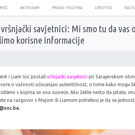
PRIČE
AKTIVIZAM
PRAVO I POLITIKA
LIFESTYLE
KULT
 vršnjački savjetnici: Mi smo tu da vas 
limo korisne informacije
k i Liam Isić postali
vršnjački savjetnici
pri Sarajevskom otvo
ovore o važnosti očuvanjao autentičnost, o tome kako mogu bi
 problemi s kojima se ona susreće. Ako želite nešto da pitate, i
ođete na razgovor s Majom ili Liamom potrebno je da se jednost
e@soc.ba
.