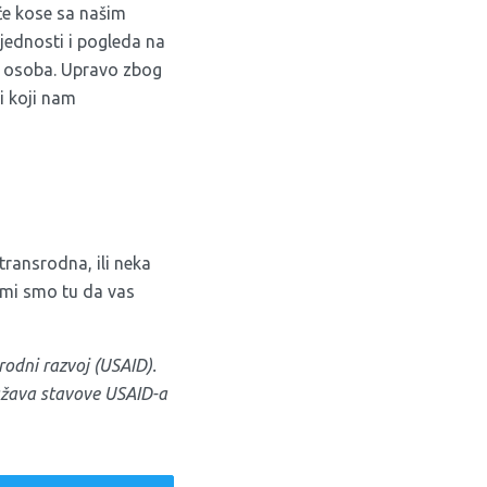
šće kose sa našim
ijednosti i pogleda na
ih osoba. Upravo zbog
i koji nam
 transrodna, ili neka
 mi smo tu da vas
odni razvoj (USAID).
ražava stavove USAID-a