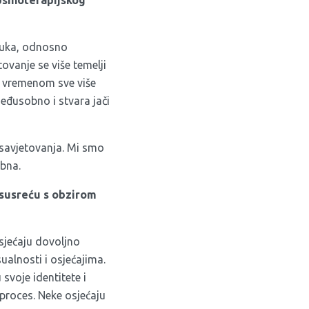
psihoterapijskog
truka, odnosno
ovanje se više temelji
oj vremenom sve više
eđusobno i stvara jači
 savjetovanja. Mi smo
ebna.
 susreću s obzirom
sjećaju dovoljno
ualnosti i osjećajima.
svoje identitete i
 proces. Neke osjećaju