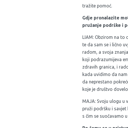
tražite pomoć.
Gdje pronalazite mot
pružanje podrške i p
LIAM: Obzirom na to d
te da sam se i lično u
radom, a svoja znanja 
koji podrazumijeva em
zdravih granica, i rad
kada uvidimo da nam j
da neprestano pokreće
koje je društvo dovelo
MAJA: Svoju ulogu u v
pruži podršku i savjet
s čim se suočavamo u