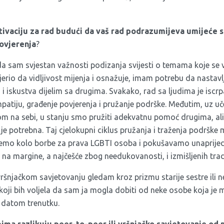
ivaciju za rad budući da vaš rad podrazumijeva umijeće s
ovjerenja
?
a sam svjestan važnosti podizanja svijesti o temama koje se
vjerio da vidljivost mijenja i osnažuje, imam potrebu da nastavl
i iskustva dijelim sa drugima. Svakako, rad sa ljudima je isc
patiju, građenje povjerenja i pružanje podrške. Međutim, uz uč
om na sebi, u stanju smo pružiti adekvatnu pomoć drugima, ali
e potrebna. Taj cjelokupni ciklus pružanja i traženja podrške
mo kolo borbe za prava LGBTI osoba i pokušavamo unaprijedit
 na margine, a najčešće zbog needukovanosti, i izmišljenih trad
ršnjačkom savjetovanju gledam kroz prizmu starije sestre ili 
 koji bih voljela da sam ja mogla dobiti od neke osobe koja je
 datom trenutku.