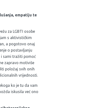
lušanja, empatiju te
 vežu za LGBTI osobe
jam s aktivističkim
rpan, a pogotovo onaj
enje o postavljanju
 i sami tražiti pomoć
 me zapravo motiviše
i položaj svih onih
icionalnih vrijednosti.
nekoga ko je tu da vam
 možda iskusila već ono