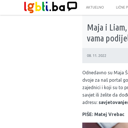
AKTUELNO
LIČNE 
Maja i Liam,
vama podije
08. 11. 2022
Odnedavno su Maja Šen
dvoje za naš portal g
zajednici i koji su to
savjet ili želite da d
adresu:
savjetovanj
PIŠE: Matej Vrebac