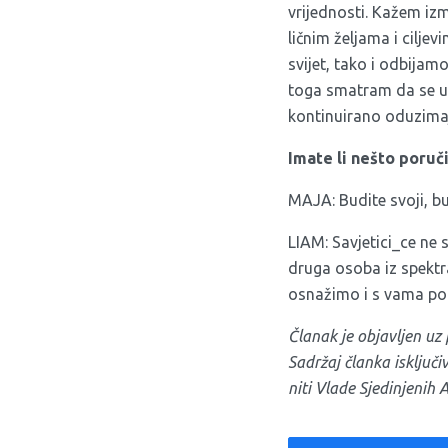
vrijednosti. Kažem izm
ličnim željama i ciljev
svijet, tako i odbija
toga smatram da se uv
kontinuirano oduzimaj
Imate li nešto poruči
MAJA: Budite svoji, bud
LIAM: Savjetici_ce ne s
druga osoba iz spektr
osnažimo i s vama pod
Članak je objavljen u
Sadržaj članka isključ
niti Vlade Sjedinjenih 