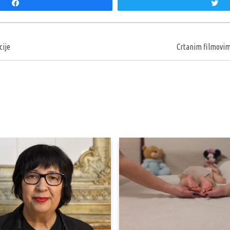
Share
T
aka
cije
Crtanim filmovima