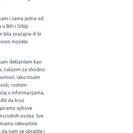
r sam i sama jedna od
 BiH i Srbiji.
bila značajna ili bi
a mnom možete
i sam deklarišem kao
je, nalazim za shodno
 pomoći. Iako nisam
nosti, rodnim
ačaj u informacijama,
dili da kroz
apiramo njihove
ansrodnih osoba. Sve
 imamo relevantne
da nam se obratite i