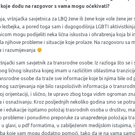
e koje dođu na razgovor s vama mogu očekivati?
, vršnjačka savjetnica za LBQ žene ili žene koje vole žene je
o lezbejka, a pored toga sam i dugogodišnja LGBTI aktivistkinja u
om mogu podijeliti neka lična iskustva i ohrabrenja koja bi im 
a njihove probleme i situacije koje prolaze. Na razgovoru s
a i razumijevanja
šnjački sam savjetnik za transrodne osobe. Iz razloga što se 
bog ličnog iskustva kojeg imam u različitim oblastima tranzici
ansrodne osobe da traže sve informacije koje bi njima bile od
 mog sazrijevanja nije bilo raspoloživih informacija o transrod
oj orijentaciji, i slično, te upravo zbog toga vidim ogroman zn
 i osnaživanju. Kroz posljednjih nekoliko godina smo se potru
ije i edukacije ispitamo položaj trasrodnih osoba u društvu, m
mo probleme i ponudimo preporuke za unapređenje položaja tr
 glavi, u pdf formatima, u zabilježenim medijskim istupima,
soba koje vam mogu dodatno pomoći, tako da je na vama samo 