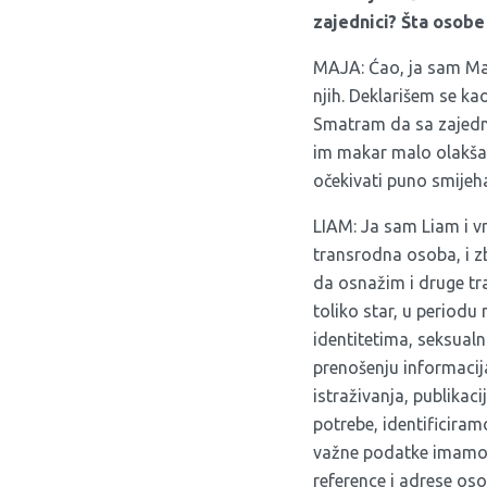
zajednici? Šta osob
MAJA: Ćao, ja sam Maja
njih. Deklarišem se ka
Smatram da sa zajednic
im makar malo olakšal
očekivati puno smijeh
LIAM: Ja sam Liam i vr
transrodna osoba, i z
da osnažim i druge tr
toliko star, u periodu
identitetima, seksualn
prenošenju informacija
istraživanja, publikac
potrebe, identificira
važne podatke imamo u
reference i adrese o