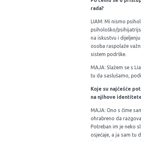
Po čemu se u pristup
rada?
LIAM: Mi nismo psiholo
psihološko/psihijatrij
na iskustvu i dijeljen
osoba raspolaže važni
sistem podrške.
MAJA: Slažem se s Lia
tu da saslušamo, podij
Koje su najčešće pot
na njihove identitete
MAJA: Ono s čime sam 
ohrabreno da razgovara
Potreban im je neko sl
osjećaje, a ja sam tu 