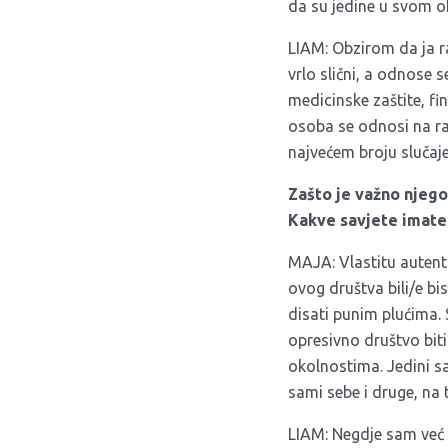
da su jedine u svom o
LIAM: Obzirom da ja r
vrlo slični, a odnose
medicinske zaštite, fi
osoba se odnosi na raz
najvećem broju slučaj
Zašto je važno njego
Kakve savjete imate 
MAJA: Vlastitu autent
ovog društva bili/e bis
disati punim plućima.
opresivno društvo biti
okolnostima. Jedini sa
sami sebe i druge, na 
LIAM: Negdje sam već r