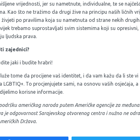
išljene vrijednosti, jer su nametnute, individualne, te se najče
ima. Kao što ne tražimo da drugi žive na principu naših ličnih vr
mo živjeti po pravilima koja su nametnuta od strane nekih drug
ijek trebamo suprostavljati svim sistemima koji su opresivni, 
u ljudska prava.
ti zajednici?
ite jaki i budite hrabri!
luže tome da procijene vaš identitet, i da vam kažu da li ste vi
a LGBTIQ+. To procjenjujete sami, na osnovu vaših osjećaja, a
ijelimo korisne informacije.
z podršku američkog naroda putem Američke agencije za međunar
iva je odgovornost Sarajevskog otvorenog centra i nužno ne od
Američkih Država.