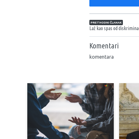
Navigacija član
PRETHODNI ČLANAK
Laž kao spas od diskrimina
Komentari
komentara