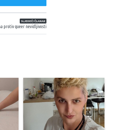
weet
SLJEDEĆI ČLANAK
 protiv queer nevidljivosti