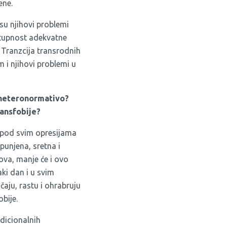
ene.
u njihovi problemi
ostupnost adekvatne
. Tranzcija transrodnih
 i njihovi problemi u
, heteronormativo?
ransfobije?
o pod svim opresijama
spunjena, sretna i
va, manje će i ovo
ki dan i u svim
čaju, rastu i ohrabruju
obije.
adicionalnih