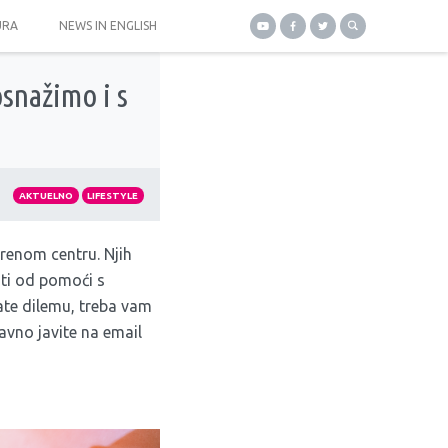
URA
NEWS IN ENGLISH
osnažimo i s
AKTUELNO
LIFESTYLE
renom centru. Njih
ti od pomoći s
mate dilemu, treba vam
avno javite na email