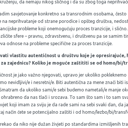
kruženju, da nemaju nikog sličnog i da su zbog toga neprihvać
adim savjetovanje konkretno sa transrodnim osobama, često s
 se na neprihvatanje od strane porodice i opšteg društva, ned
nancijske probleme koji onemogućuju proces tranzicije, i slično
ličite sfere – pravnu, zdravstvenu, i društvenu pa se samim tim
eva odnose na probleme specifične za proces tranzicije.
vati vlastitu autentičnost u društvu koje je opresirajuće
za zajednicu? Koliko je moguće zaštititi se od homo/bi/t
ičnost je jako važno njegovati, upravo jer ukoliko pokleknem
mo nevidljivi/e i nesretni/e. Biti autentična za mene znači biti i
 Smatram da ukoliko sami/e sebi budemo nametali/e manje oko
 ohrabreno da nas tlači i srozava. To sam što sam i to sam sva
vjet koji imam za sviju je da rade sami na sebi svaki dan, da ja
taj način ćete se potencijalno zaštiti i od homo/lezbo/bi/transf
ekao da niko nije dužan živjeti po standardima izmišljenih tr