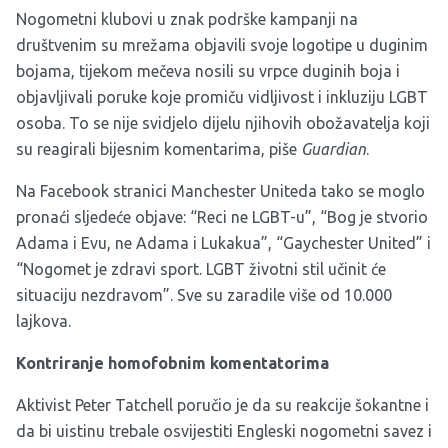
Nogometni klubovi u znak podrške kampanji na
društvenim su mrežama objavili svoje logotipe u duginim
bojama, tijekom mečeva nosili su vrpce duginih boja i
objavljivali poruke koje promiču vidljivost i inkluziju LGBT
osoba. To se nije svidjelo dijelu njihovih obožavatelja koji
su reagirali bijesnim komentarima, piše
Guardian
.
Na Facebook stranici Manchester Uniteda tako se moglo
pronaći sljedeće objave: “Reci ne LGBT-u”, “Bog je stvorio
Adama i Evu, ne Adama i Lukakua”, “Gaychester United” i
“Nogomet je zdravi sport. LGBT životni stil učinit će
situaciju nezdravom”. Sve su zaradile više od 10.000
lajkova.
Kontriranje homofobnim komentatorima
Aktivist Peter Tatchell poručio je da su reakcije šokantne i
da bi uistinu trebale osvijestiti Engleski nogometni savez i