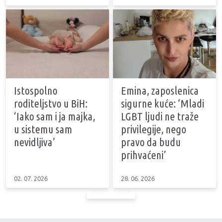
Istospolno
Emina, zaposlenica
roditeljstvo u BiH:
sigurne kuće: ‘Mladi
‘Iako sam i ja majka,
LGBT ljudi ne traže
u sistemu sam
privilegije, nego
nevidljiva’
pravo da budu
prihvaćeni’
02. 07. 2026
28. 06. 2026