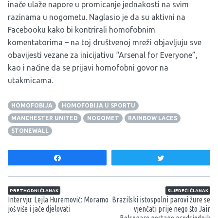
inače ulaže napore u promicanje jednakosti na svim
razinama u nogometu. Naglasio je da su aktivni na
Facebooku kako bi kontrirali homofobnim
komentatorima – na toj društvenoj mreži objavljuju sve
obavijesti vezane za inicijativu “Arsenal for Everyone”,
kao i načine da se prijavi homofobni govor na
utakmicama.
HOMOFOBIJA
HOMOFOBIJA U SPORTU
MANCHESTER UNITED
NOGOMET
RAINBOW LACES
STONEWALL
Share
Tweet
Navigacija članaka
PRETHODNI ČLANAK
SLJEDEĆI ČLANAK
Intervju: Lejla Huremović: Moramo
Brazilski istospolni parovi žure se
još više i jače djelovati
vjenčati prije nego što Jair