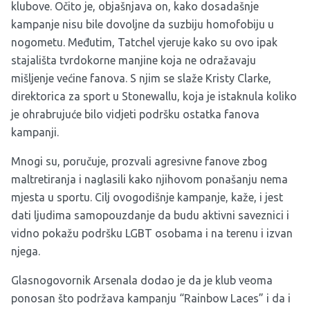
klubove. Očito je, objašnjava on, kako dosadašnje
kampanje nisu bile dovoljne da suzbiju homofobiju u
nogometu. Međutim, Tatchel vjeruje kako su ovo ipak
stajališta tvrdokorne manjine koja ne odražavaju
mišljenje većine fanova. S njim se slaže Kristy Clarke,
direktorica za sport u Stonewallu, koja je istaknula koliko
je ohrabrujuće bilo vidjeti podršku ostatka fanova
kampanji.
Mnogi su, poručuje, prozvali agresivne fanove zbog
maltretiranja i naglasili kako njihovom ponašanju nema
mjesta u sportu. Cilj ovogodišnje kampanje, kaže, i jest
dati ljudima samopouzdanje da budu aktivni saveznici i
vidno pokažu podršku LGBT osobama i na terenu i izvan
njega.
Glasnogovornik Arsenala dodao je da je klub veoma
ponosan što podržava kampanju “Rainbow Laces” i da i