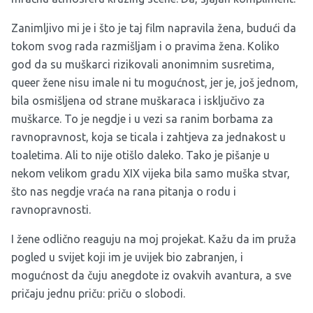
Zanimljivo mi je i što je taj film napravila žena, budući da
tokom svog rada razmišljam i o pravima žena. Koliko
god da su muškarci rizikovali anonimnim susretima,
queer žene nisu imale ni tu mogućnost, jer je, još jednom,
bila osmišljena od strane muškaraca i isključivo za
muškarce. To je negdje i u vezi sa ranim borbama za
ravnopravnost, koja se ticala i zahtjeva za jednakost u
toaletima. Ali to nije otišlo daleko. Tako je pišanje u
nekom velikom gradu XIX vijeka bila samo muška stvar,
što nas negdje vraća na rana pitanja o rodu i
ravnopravnosti.
I žene odlično reaguju na moj projekat. Kažu da im pruža
pogled u svijet koji im je uvijek bio zabranjen, i
mogućnost da čuju anegdote iz ovakvih avantura, a sve
pričaju jednu priču: priču o slobodi.