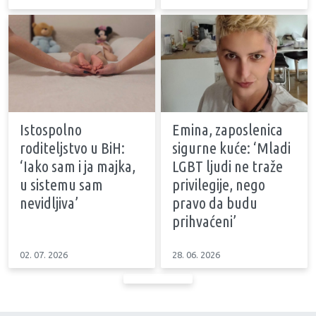
Istospolno
Emina, zaposlenica
roditeljstvo u BiH:
sigurne kuće: ‘Mladi
‘Iako sam i ja majka,
LGBT ljudi ne traže
u sistemu sam
privilegije, nego
nevidljiva’
pravo da budu
prihvaćeni’
02. 07. 2026
28. 06. 2026