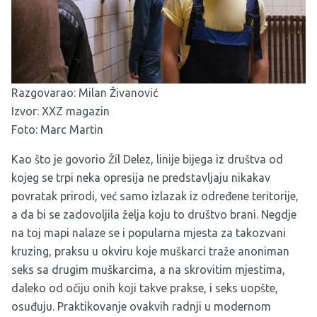
Razgovarao: Milan Živanović
Izvor:
XXZ magazin
Foto: Marc Martin
Kao što je govorio Žil Delez, linije bijega iz društva od
kojeg se trpi neka opresija ne predstavljaju nikakav
povratak prirodi, već samo izlazak iz određene teritorije,
a da bi se zadovoljila želja koju to društvo brani. Negdje
na toj mapi nalaze se i popularna mjesta za takozvani
kruzing, praksu u okviru koje muškarci traže anoniman
seks sa drugim muškarcima, a na skrovitim mjestima,
daleko od očiju onih koji takve prakse, i seks uopšte,
osuđuju. Praktikovanje ovakvih radnji u modernom