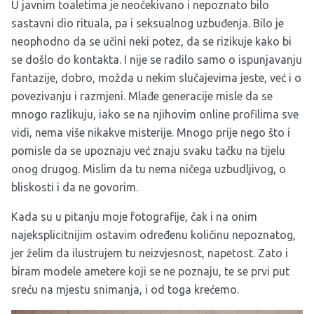
U javnim toaletima je neočekivano i nepoznato bilo
sastavni dio rituala, pa i seksualnog uzbuđenja. Bilo je
neophodno da se učini neki potez, da se rizikuje kako bi
se došlo do kontakta. I nije se radilo samo o ispunjavanju
fantazije, dobro, možda u nekim slučajevima jeste, već i o
povezivanju i razmjeni. Mlađe generacije misle da se
mnogo razlikuju, iako se na njihovim online profilima sve
vidi, nema više nikakve misterije. Mnogo prije nego što i
pomisle da se upoznaju već znaju svaku tačku na tijelu
onog drugog. Mislim da tu nema ničega uzbudljivog, o
bliskosti i da ne govorim.
Kada su u pitanju moje fotografije, čak i na onim
najeksplicitnijim ostavim određenu količinu nepoznatog,
jer želim da ilustrujem tu neizvjesnost, napetost. Zato i
biram modele ametere koji se ne poznaju, te se prvi put
sreću na mjestu snimanja, i od toga krećemo.