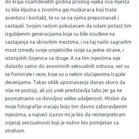
do kraja osamdesetih godina prošlog vijeka ova mjesta
su bila ključna u životima gej muškaraca koji traže
avanturu i kontakt, te su se na njima prepoznavali i
sastajali. Svojim radom pokušavam da odam počast tim
izgubljenim generacijama koje su bile osuđene na
sastajanja na skrovitim mestima, i na taj način sagradim
most između svoje umjetničke vizije sa jedne strane, i
istorijskih činjenica sa druge. A na tim mjestima nije
dolazilo samo do anonimnih seksualnih odnosa, već su
se formirale i veze, koje su u nekim slučajevima trajale
decenijama. Takav oblik upoznavanja danas skoro da
više ne postoji, ali još uvek predstavlja tabu jer ga ne
posmatramo sa dovoljno velike udaljenosti. Mislim da
moje fotografije vraćaju boju tim davno zaboravljenim
mjestima, a najveći izazov mi je bio da reinterpretiram
osjećaj senzualnosti koji je nužno bio pomiješan sa
strahom.