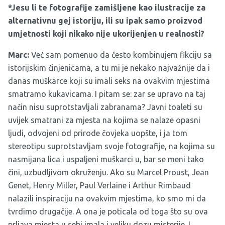
*Jesu li te fotografije zamišljene kao ilustracije za
alternativnu gej istoriju, ili su ipak samo proizvod
umjetnosti koji nikako nije ukorijenjen u realnosti?
Marc:
Već sam pomenuo da često kombinujem fikciju sa
istorijskim činjenicama, a tu mi je nekako najvažnije da i
danas muškarce koji su imali seks na ovakvim mjestima
smatramo kukavicama. I pitam se: zar se upravo na taj
način nisu suprotstavljali zabranama? Javni toaleti su
uvijek smatrani za mjesta na kojima se nalaze opasni
ljudi, odvojeni od prirode čovjeka uopšte, i ja tom
stereotipu suprotstavljam svoje fotografije, na kojima su
nasmijana lica i uspaljeni muškarci u, bar se meni tako
čini, uzbudljivom okruženju. Ako su Marcel Proust, Jean
Genet, Henry Miller, Paul Verlaine i Arthur Rimbaud
nalazili inspiraciju na ovakvim mjestima, ko smo mi da
tvrdimo drugačije. A ona je poticala od toga što su ova
prljava mjesta u sebi imala i veliku dozu misterije. I