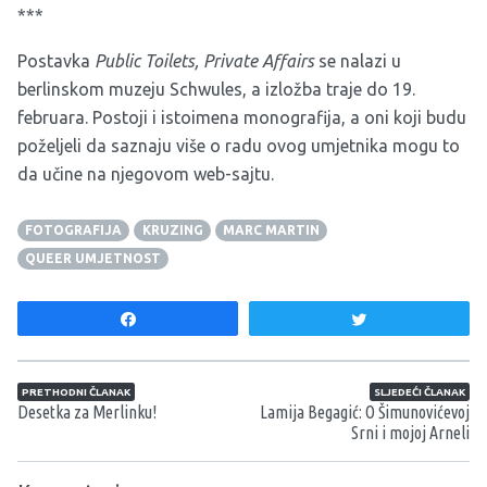
***
Postavka
Public Toilets, Private Affairs
se nalazi u
berlinskom muzeju Schwules, a izložba traje do 19.
februara. Postoji i istoimena monografija, a oni koji budu
poželjeli da saznaju više o radu ovog umjetnika mogu to
da učine na njegovom
web-sajtu
.
FOTOGRAFIJA
KRUZING
MARC MARTIN
QUEER UMJETNOST
Share
Tweet
Navigacija članaka
PRETHODNI ČLANAK
SLJEDEĆI ČLANAK
Desetka za Merlinku!
Lamija Begagić: O Šimunovićevoj
Srni i mojoj Arneli