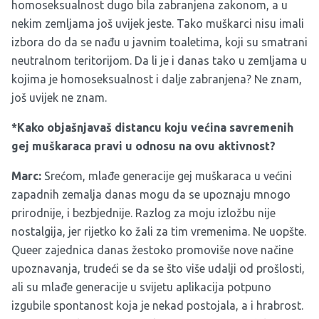
homoseksualnost dugo bila zabranjena zakonom, a u
nekim zemljama još uvijek jeste. Tako muškarci nisu imali
izbora do da se nađu u javnim toaletima, koji su smatrani
neutralnom teritorijom. Da li je i danas tako u zemljama u
kojima je homoseksualnost i dalje zabranjena? Ne znam,
još uvijek ne znam.
*Kako objašnjavaš distancu koju većina savremenih
gej muškaraca pravi u odnosu na ovu aktivnost?
Marc:
Srećom, mlađe generacije gej muškaraca u većini
zapadnih zemalja danas mogu da se upoznaju mnogo
prirodnije, i bezbjednije. Razlog za moju izložbu nije
nostalgija, jer rijetko ko žali za tim vremenima. Ne uopšte.
Queer zajednica danas žestoko promoviše nove načine
upoznavanja, trudeći se da se što više udalji od prošlosti,
ali su mlađe generacije u svijetu aplikacija potpuno
izgubile spontanost koja je nekad postojala, a i hrabrost.