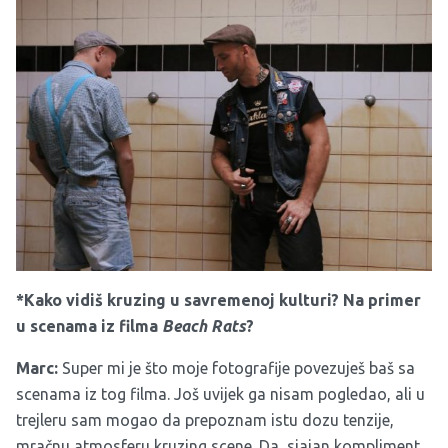
*Kako vidiš kruzing u savremenoj kulturi? Na primer
u scenama iz filma
Beach Rats
?
Marc:
Super mi je što moje fotografije povezuješ baš sa
scenama iz tog filma. Još uvijek ga nisam pogledao, ali u
trejleru sam mogao da prepoznam istu dozu tenzije,
mračnu atmosferu kruzing scene. Da, sjajan kompliment.