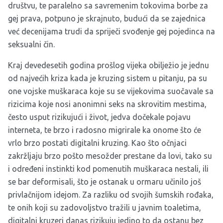
društvu, te paralelno sa savremenim tokovima borbe za
gej prava, potpuno je skrajnuto, budući da se zajednica
već decenijama trudi da spriječi svođenje gej pojedinca na
seksualni čin.
Kraj devedesetih godina prošlog vijeka obilježio je jednu
od najvećih kriza kada je kruzing sistem u pitanju, pa su
one vojske muškaraca koje su se vijekovima suočavale sa
rizicima koje nosi anonimni seks na skrovitim mestima,
često usput rizikujući i život, jedva dočekale pojavu
interneta, te brzo i radosno migrirale ka onome što će
vrlo brzo postati digitalni kruzing. Kao što očnjaci
zakržljaju brzo pošto mesožder prestane da lovi, tako su
i određeni instinkti kod pomenutih muškaraca nestali, ili
se bar deformisali, što je ostanak u ormaru učinilo još
privlačnijom idejom. Za razliku od svojih šumskih rođaka,
te onih koji su zadovoljstvo tražili u javnim toaletima,
digitalni kruzeri danas rizikuju jedino to da ostanu bez