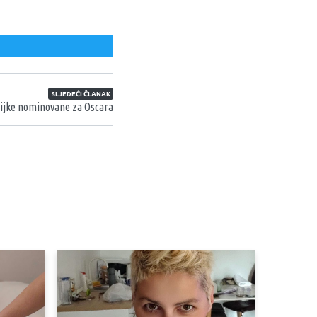
weet
SLJEDEĆI ČLANAK
bijke nominovane za Oscara