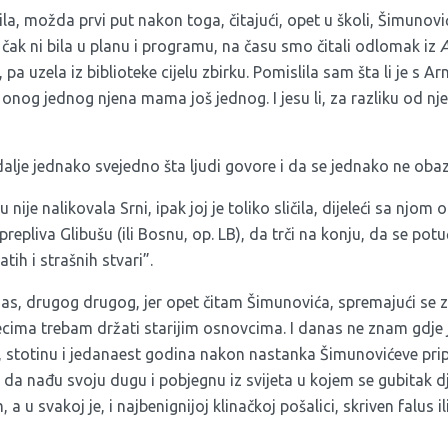
la, možda prvi put nakon toga, čitajući, opet u školi, Šimunov
ča čak ni bila u planu i programu, na času smo čitali odlomak iz
A
pa uzela iz biblioteke cijelu zbirku. Pomislila sam šta li je s Ar
e onog jednog njena mama još jednog. I jesu li, za razliku od nje,
 dalje jednako svejedno šta ljudi govore i da se jednako ne obaz
nije nalikovala Srni, ipak joj je toliko sličila, dijeleći sa njom 
prepliva Glibušu (ili Bosnu, op. LB), da trči na konju, da se potu
ih i strašnih stvari”.
nas, drugog drugog, jer opet čitam Šimunovića, spremajući se z
cima trebam držati starijim osnovcima. I danas ne znam gdje je
, stotinu i jedanaest godina nakon nastanka Šimunovićeve pripo
le da nađu svoju dugu i pobjegnu iz svijeta u kojem se gubitak dj
 u svakoj je, i najbenignijoj klinačkoj pošalici, skriven falus il