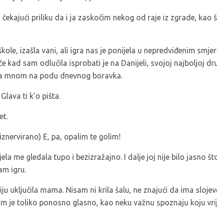
 čekajući priliku da i ja zaskočim nekog od raje iz zgrade, kao
škole, izašla vani, ali igra nas je ponijela u nepredviđenim smj
 kad sam odlučila isprobati je na Danijeli, svojoj najboljoj dru
 sa mnom na podu dnevnog boravka.
 Glava ti k'o pišta.
et.
iznervirano) E, pa, opalim te golim!
la me gledala tupo i bezizražajno. I dalje joj nije bilo jasno št
am igru.
u uključila mama. Nisam ni krila šalu, ne znajući da ima slojeve
am je toliko ponosno glasno, kao neku važnu spoznaju koju vrije