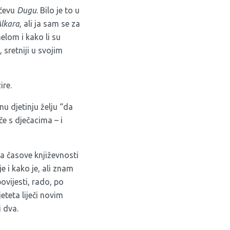
ićevu
Dugu
. Bilo je to u
lkara
, ali ja sam se za
nelom i kako li su
 sretniji u svojim
ire.
onu djetinju želju “da
če s dječacima – i
a časove književnosti
 i kako je, ali znam
vijesti, rado, po
eteta liječi novim
i dva.