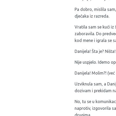
Pa dobro, mislila sam,
dječaka iz razreda.
Vratila sam se kući iz 
zaboravila. Do predveče
kod mene i igrala se
Danijela! Šta je? Ništa!
Nije uspjelo. Idemo op
Danijela! Molim?! (već 
Uzviknula sam, a Danije
dozivam i prekidam n
No, tu se u komunikacij
naprotiv, izgovorila s
drugima.