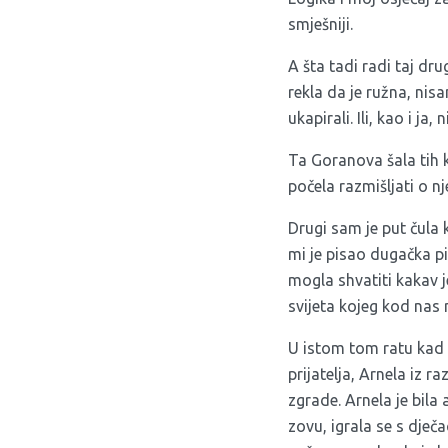
smješniji.
A šta tadi radi taj dr
rekla da je ružna, nisa
ukapirali. Ili, kao i ja,
Ta Goranova šala tih k
počela razmišljati o n
Drugi sam je put čula k
mi je pisao dugačka pi
mogla shvatiti kakav 
svijeta kojeg kod nas n
U istom tom ratu kad 
prijatelja, Arnela iz r
zgrade. Arnela je bila 
zovu, igrala se s dječa