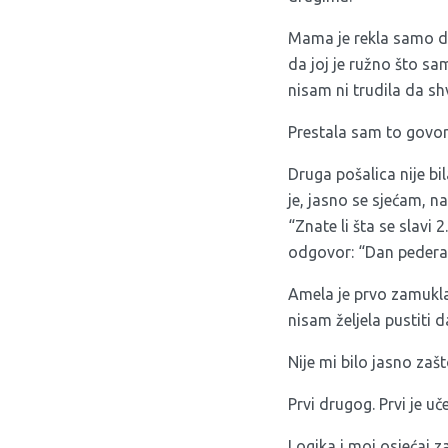
Mama je rekla samo da 
da joj je ružno što sam
nisam ni trudila da sh
Prestala sam to govo
Druga pošalica nije bi
je, jasno se sjećam, n
“Znate li šta se slavi
odgovor: “Dan pedera!
Amela je prvo zamukla
nisam željela pustiti d
Nije mi bilo jasno zašt
Prvi drugog. Prvi je u
Logika i moj osjećaj z