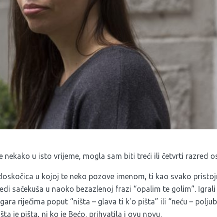
e nekako u isto vrijeme, mogla sam biti treći ili četvrti razred 
 doskočica u kojoj te neko pozove imenom, ti kao svako pristoj
edi sačekuša u naoko bezazlenoj frazi “opalim te golim”. Igrali 
igara riječima poput “ništa – glava ti k'o pišta” ili “neću – polju
 šta je pišta, ni ko je Bećo, prihvatila i ovu novu.