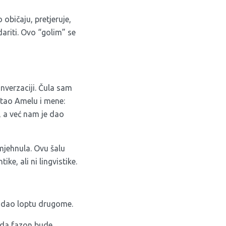
običaju, pretjeruje,
dariti. Ovo “golim” se
nverzaciji. Čula sam
pitao Amelu i mene:
, a već nam je dao
mjehnula. Ovu šalu
ke, ali ni lingvistike.
 dodao loptu drugome.
a da fazon bude