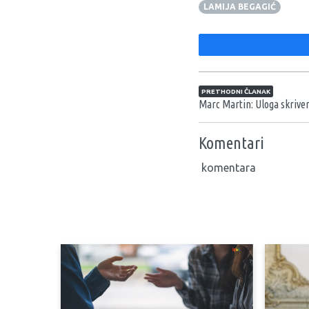
LAMIJA BEGAGIĆ
Navigacija član
PRETHODNI ČLANAK
Marc Martin: Uloga skriveni
Komentari
komentara