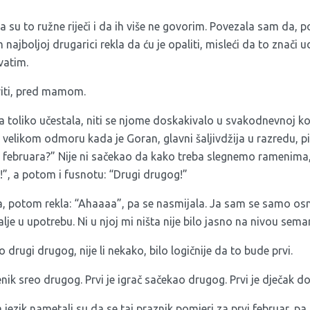
su to ružne riječi i da ih više ne govorim. Povezala sam da, po 
 najboljoj drugarici rekla da ću je opaliti, misleći da to znači u
vatim.
riti, pred mamom.
la toliko učestala, niti se njome doskakivalo u svakodnevnoj ko
a velikom odmoru kada je Goran, glavni šaljivdžija u razredu, 
 2. februara?” Nije ni sačekao da kako treba slegnemo ramenima
”, a potom i fusnotu: “Drugi drugog!”
, potom rekla: “Ahaaaa”, pa se nasmijala. Ja sam se samo os
alje u upotrebu. Ni u njoj mi ništa nije bilo jasno na nivou semanti
o drugi drugog, nije li nekako, bilo logičnije da to bude prvi.
čenik sreo drugog. Prvi je igrač sačekao drugog. Prvi je dječak
a jezik nametali su da se taj praznik pomjeri za prvi februar, p