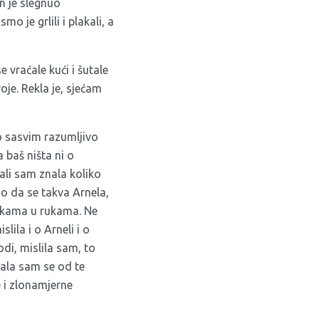
n je slegnuo
o je grlili i plakali, a
 vraćale kući i šutale
oje. Rekla je, sjećam
ko sasvim razumljivo
 baš ništa ni o
ali sam znala koliko
ao da se takva Arnela,
bikama u rukama. Ne
lila i o Arneli i o
odi, mislila sam, to
esala sam se od te
e i zlonamjerne