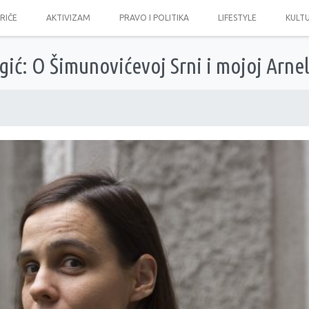
PRIČE
AKTIVIZAM
PRAVO I POLITIKA
LIFESTYLE
KULT
ić: O Šimunovićevoj Srni i mojoj Arnel