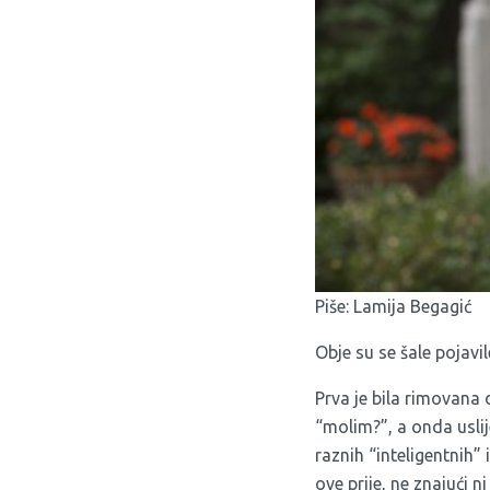
Piše: Lamija Begagić
Obje su se šale pojavil
Prva je bila rimovana
“molim?”, a onda uslij
raznih “inteligentnih” 
ove prije, ne znajući ni