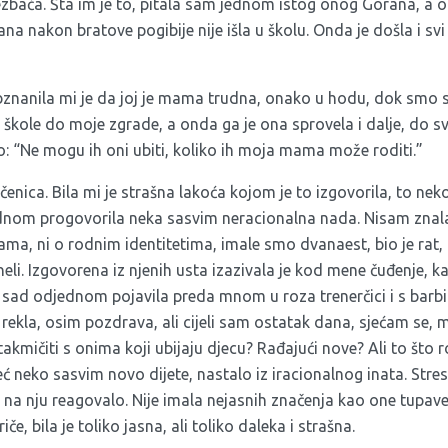
ezbača. Šta im je to, pitala sam jednom istog onog Gorana, a o
 nakon bratove pogibije nije išla u školu. Onda je došla i svi sm
bznanila mi je da joj je mama trudna, onako u hodu, dok smo se
 škole do moje zgrade, a onda ga je ona sprovela i dalje, do sv
o: “Ne mogu ih oni ubiti, koliko ih moja mama može roditi.”
rečenica. Bila mi je strašna lakoća kojom je to izgovorila, to ne
jednom progovorila neka sasvim neracionalna nada. Nisam znala
ama, ni o rodnim identitetima, imale smo dvanaest, bio je rat, 
rneli. Izgovorena iz njenih usta izazivala je kod mene čuđenje, k
 sad odjednom pojavila preda mnom u roza trenerčici i s bar
ekla, osim pozdrava, ali cijeli sam ostatak dana, sjećam se, mis
akmičiti s onima koji ubijaju djecu? Rađajući nove? Ali to što r
 već neko sasvim novo dijete, nastalo iz iracionalnog inata. Str
jelo na nju reagovalo. Nije imala nejasnih značenja kao one tupav
če, bila je toliko jasna, ali toliko daleka i strašna.