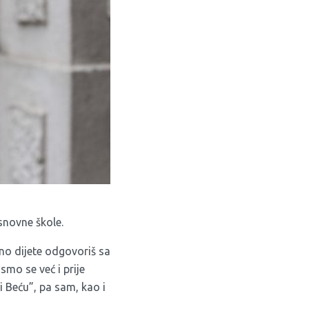
osnovne škole.
no dijete odgovoriš sa
smo se već i prije
bi Beću”, pa sam, kao i