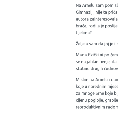
Na Arnelu sam pomisli
Gimnaziji, nije ta pri
autora zainteresovala, 
braća, rodila je poslij
tijelima?
Željela sam da joj je i
Mada fizički ni po čemu 
se na jablan penje, da 
stotinu drugih čudnovat
Mislim na Arnelu i da
koje u narednim mjese
za mnoge Srne koje bi
cijenu pogibije, grabi
reproduktivnim radom, a