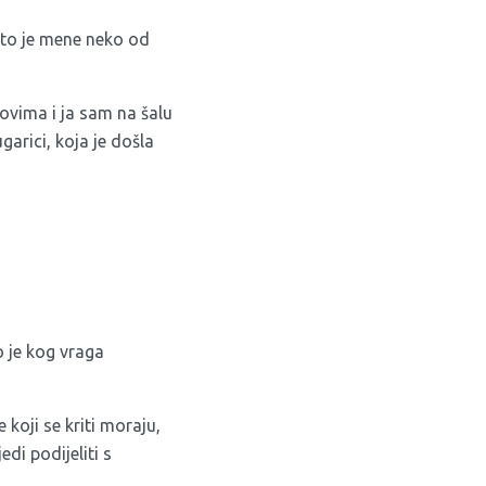
 što je mene neko od
erovima i ja sam na šalu
garici, koja je došla
o je kog vraga
 koji se kriti moraju,
di podijeliti s