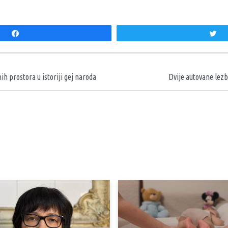
Share
T
aka
h prostora u istoriji gej naroda
Dvije autovane lez