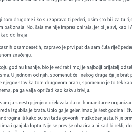
ugi tom drugome i ko su zapravo ti pederi, osim što bi i za tu 
m baš znala. No, šala me nije impresionirala, jer bi je svi, kao
 nikad do kraja.
asnih osamdesetih, zapravo je prvi put da sam čula riječ peder.
jenom značenju.
oju godinu kasnije, bio je već rat i moj je najbolji prijatelj od
sma. U jednom od njih, spomenut će i nekog druga čiji je brat 
je njegov stav ka tom drugovom bratu, spomenuo je to tek kao 
ema, pa ga valja opričati kao kakvu triviju.
sam ja s nestrpljenjem očekivala da mi humanitarne organizac
azreda izgubila je brata. Ubio ga je geler. Imao je šest godina i 
androgina ili kako su svi tada govorili: muškobanjasta. Nije pre
cima i ganjala loptu. Nije se previše obazirala ni kad bi rekli, d