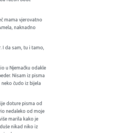
riječ mama vjerovatno
 i Amela, naknadno
 I da sam, tu i tamo,
selio u Njemačku odakle
peder. Nisam iz pisma
neko čudo iz bijela
ije doture pisma od
živio nedaleko od moje
više marila kako je
oduše nikad niko iz