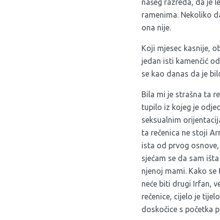
našeg razreda, da je l
ramenima. Nekoliko dana
ona nije.
Koji mjesec kasnije, o
jedan isti kamenčić od
se kao danas da je bil
Bila mi je strašna ta 
tupilo iz kojeg je od
seksualnim orijentacij
ta rečenica ne stoji A
ista od prvog osnove,
sjećam se da sam išta r
njenoj mami. Kako se t
neće biti drugi Irfan,
rečenice, cijelo je ti
doskočice s početka pri