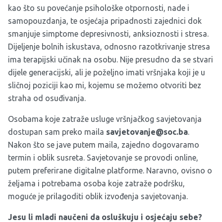
kao što su povećanje psihološke otpornosti, nade i
samopouzdanja, te osjećaja pripadnosti zajednici dok
smanjuje simptome depresivnosti, anksioznosti i stresa.
Dijeljenje bolnih iskustava, odnosno razotkrivanje stresa
ima terapijski učinak na osobu. Nije presudno da se stvari
dijele generacijski, ali je poželjno imati vršnjaka koji je u
sličnoj poziciji kao mi, kojemu se možemo otvoriti bez
straha od osuđivanja.
Osobama koje zatraže usluge vršnjačkog savjetovanja
dostupan sam preko maila
savjetovanje@soc.ba
.
Nakon što se jave putem maila, zajedno dogovaramo
termin i oblik susreta. Savjetovanje se provodi online,
putem preferirane digitalne platforme. Naravno, ovisno o
željama i potrebama osoba koje zatraže podršku,
moguće je prilagoditi oblik izvođenja savjetovanja.
Jesu li mladi naučeni da osluškuju i osjećaju sebe?