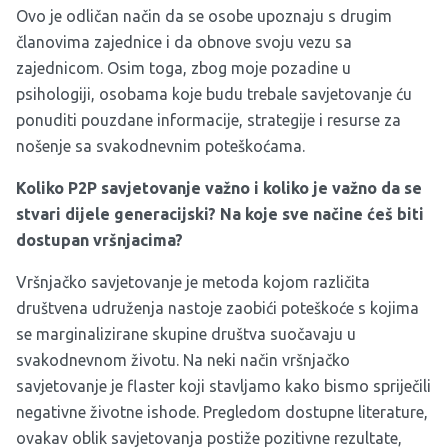
Ovo je odličan način da se osobe upoznaju s drugim
članovima zajednice i da obnove svoju vezu sa
zajednicom. Osim toga, zbog moje pozadine u
psihologiji, osobama koje budu trebale savjetovanje ću
ponuditi pouzdane informacije, strategije i resurse za
nošenje sa svakodnevnim poteškoćama.
Koliko P2P savjetovanje važno i koliko je važno da se
stvari dijele generacijski? Na koje sve načine ćeš biti
dostupan vršnjacima?
Vršnjačko savjetovanje je metoda kojom različita
društvena udruženja nastoje zaobići poteškoće s kojima
se marginalizirane skupine društva suočavaju u
svakodnevnom životu. Na neki način vršnjačko
savjetovanje je flaster koji stavljamo kako bismo spriječili
negativne životne ishode. Pregledom dostupne literature,
ovakav oblik savjetovanja postiže pozitivne rezultate,