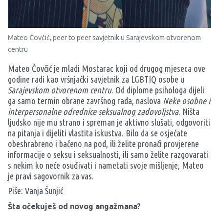
Mateo Čovčić, peer to peer savjetnik u Sarajevskom otvorenom
centru
Mateo Čovčić je mladi Mostarac koji od drugog mjeseca ove
godine radi kao vršnjački savjetnik za LGBTIQ osobe u
Sarajevskom otvorenom centru
. Od diplome psihologa dijeli
ga samo termin obrane završnog rada, naslova
Neke osobne i
interpersonalne odrednice seksualnog zadovoljstva
. Ništa
ljudsko nije mu strano i spreman je aktivno slušati, odgovoriti
na pitanja i dijeliti vlastita iskustva. Bilo da se osjećate
obeshrabreno i bačeno na pod, ili želite pronaći provjerene
informacije o seksu i seksualnosti, ili samo želite razgovarati
s nekim ko neće osuđivati i nametati svoje mišljenje, Mateo
je pravi sagovornik za vas.
Piše: Vanja Šunjić
Šta očekuješ od novog angažmana?