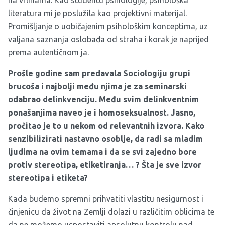
na vrlinama. Kao studentu psihologije, psihološka
literatura mi je poslužila kao projektivni materijal.
Promišljanje o uobičajenim psihološkim konceptima, uz
valjana saznanja oslobađa od straha i korak je naprijed
prema autentičnom ja.
Prošle godine sam predavala Sociologiju grupi
brucoša i najbolji među njima je za seminarski
odabrao delinkvenciju. Među svim delinkventnim
ponašanjima naveo je i homoseksualnost. Jasno,
pročitao je to u nekom od relevantnih izvora. Kako
senzibilizirati nastavno osoblje, da radi sa mladim
ljudima na ovim temama i da se svi zajedno bore
protiv stereotipa, etiketiranja… ? Šta je sve izvor
stereotipa i etiketa?
Kada budemo spremni prihvatiti vlastitu nesigurnost i
činjenicu da život na Zemlji dolazi u različitim oblicima te