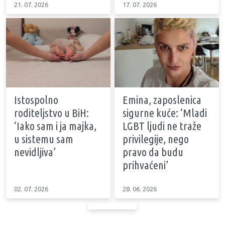
21. 07. 2026
17. 07. 2026
Istospolno
Emina, zaposlenica
roditeljstvo u BiH:
sigurne kuće: ‘Mladi
‘Iako sam i ja majka,
LGBT ljudi ne traže
u sistemu sam
privilegije, nego
nevidljiva’
pravo da budu
prihvaćeni’
02. 07. 2026
28. 06. 2026