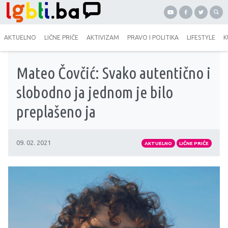
AKTUELNO
LIČNE PRIČE
AKTIVIZAM
PRAVO I POLITIKA
LIFESTYLE
K
Mateo Čovčić: Svako autentično i
slobodno ja jednom je bilo
preplašeno ja
09. 02. 2021
AKTUELNO
LIČNE PRIČE