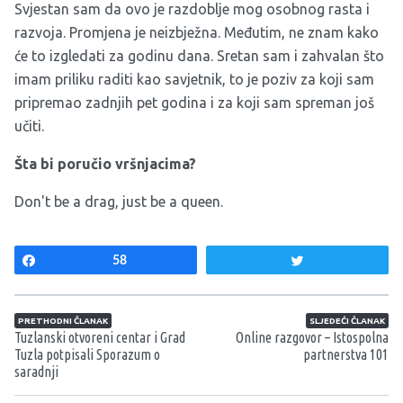
Svjestan sam da ovo je razdoblje mog osobnog rasta i
razvoja. Promjena je neizbježna. Međutim, ne znam kako
će to izgledati za godinu dana. Sretan sam i zahvalan što
imam priliku raditi kao savjetnik, to je poziv za koji sam
pripremao zadnjih pet godina i za koji sam spreman još
učiti.
Šta bi poručio vršnjacima?
Don't be a drag, just be a queen.
Share
58
Tweet
Navigacija članaka
PRETHODNI ČLANAK
SLJEDEĆI ČLANAK
Tuzlanski otvoreni centar i Grad
Online razgovor – Istospolna
Tuzla potpisali Sporazum o
partnerstva 101
saradnji