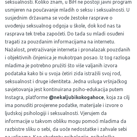
seksualnosti. Koliko znam, u BiH ne postoji javni program
usmjeren na poučavanje mladih o seksu i seksualnosti. U
susjednim državama se vode žestoke rasprave o
uvođenju seksualnog odgoja u škole, dok kod nas ta
rasprava tek treba započeti. Do tada su mladi osuđeni
tragati za pouzdanim informacijama na internetu.
Nažalost, pretraživanje interneta i pronalazak pouzdanih
i objektivnih činjenica je mukotrpan posao. Iz tog razloga
mladima je potrebno pružiti što više valjanih izvora
podataka kako bi u svoja četiri zida istražili svoj rod,
seksualnost i druge identiteta. Jedna usluga vršnjačkog
savjetovanja jest kontinuirana psiho-edukacija putem
Instagra, platforme
@nekaljubikokogahoce
, koja za cilj
ima ponuditi provjerene podatke, materijale i izvore o
ljudskoj psihologiji i seksualnosti. Vjerujem da
informacije u takvom obliku mogu pomoći mladima da
razbistre sliku o sebi, da uoče nedostatke i zahvale sebi