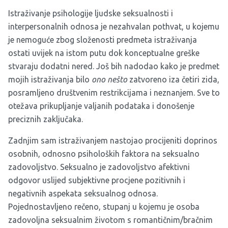
Istraživanje psihologije ljudske seksualnosti i
interpersonalnih odnosa je nezahvalan pothvat, u kojemu
je nemoguće zbog složenosti predmeta istraživanja
ostati uvijek na istom putu dok konceptualne greške
stvaraju dodatni nered. Još bih nadodao kako je predmet
mojih istraživanja bilo
ono nešto
zatvoreno iza četiri zida,
posramljeno društvenim restrikcijama i neznanjem. Sve to
otežava prikupljanje valjanih podataka i donošenje
preciznih zaključaka.
Zadnjim sam istraživanjem nastojao procijeniti doprinos
osobnih, odnosno psiholoških faktora na seksualno
zadovoljstvo. Seksualno je zadovoljstvo afektivni
odgovor uslijed subjektivne procjene pozitivnih i
negativnih aspekata seksualnog odnosa.
Pojednostavljeno rečeno, stupanj u kojemu je osoba
zadovoljna seksualnim životom s romantičnim/bračnim