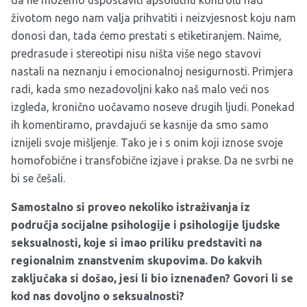
da ne možemo uspostaviti apsolutnu kontrolu nad
životom nego nam valja prihvatiti i neizvjesnost koju nam
donosi dan, tada ćemo prestati s etiketiranjem. Naime,
predrasude i stereotipi nisu ništa više nego stavovi
nastali na neznanju i emocionalnoj nesigurnosti. Primjera
radi, kada smo nezadovoljni kako naš malo veći nos
izgleda, kronično uočavamo noseve drugih ljudi. Ponekad
ih komentiramo, pravdajući se kasnije da smo samo
iznijeli svoje mišljenje. Tako je i s onim koji iznose svoje
homofobične i transfobične izjave i prakse. Da ne svrbi ne
bi se češali.
Samostalno si proveo nekoliko istraživanja iz
područja socijalne psihologije i psihologije ljudske
seksualnosti, koje si imao priliku predstaviti na
regionalnim znanstvenim skupovima. Do kakvih
zaključaka si došao, jesi li bio iznenađen? Govori li se
kod nas dovoljno o seksualnosti?