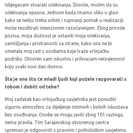
Izbjegavam stvarati očekivanja. Štoviše, mislim da su
očekivanja opasna. Jednom kada imamo sliku u glavi
kako se nešto treba odviti i najmanji pomak u realizaciji
može rezultirati intenzivnim razočarenjem. Zbog prirode
poziva, moja dužnost je ostaviti moja očekivanja,
zamišljanja i pristranosti sa strane, kako ista ne bi
ometala moj rad s osobama koje traže vršnjačku
podršku. Otvoren sam iskustvu i prihvaćam neizvjesnost
koju svaki novi dan donosi.
Šta je ono što će mladi ljudi koji požele razgovarati s
tobom i dobiti od tebe?
Moj zadatak kao vršnjačkog savjetnika jest ponuditi
sigurnu atmosferu za dijeljenje intimnih i bolnih iskustava
bez osuđivanja. Osobe se mogu javiti zbog 101 razloga,
nema pravila. Tim Sarajevskog otvorenog centra
spreman je odgovoriti s pravnim i psihološkim savjetima.