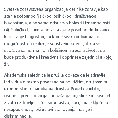
Svetska zdravstvena organizacija definiše zdravlje kao
stanje potpunog fizičkog, psihičkog i društvenog
blagostanja, a ne samo odsustvo bolesti i iznemoglosti.
(4) Psihičko tj. mentalno zdravlje je posebno definisano
kao stanje blagostanja u kome svaka individua ima
mogućnost da realizuje sopstveni potencijal, da se
suočava sa normalnom količinom stresa u životu, da
bude produktivna i kreativna i doprinese zajednici u kojoj
živi.
Akademska zajednica je pružila dokaze da je zdravlje
individua direktno povezano sa političkim, društvenim i
ekonomskim dinamikama društva. Pored genetike,
osobnih predispozicija i ponašanja pojedinke na kvalitet
života i zdravlje utiču i siromaštvo, socijalna isključenost,
nezaposlenost, loši uslovi stanovanja, nasilje i
diskriminacija.