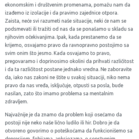
ekonomskim i društvenim promenama, pomažu nam da
izađemo iz izolacije i da pravimo zajednice otpora.
Zaista, neće svi razumeti naše situacije, neki će nam se
podsmevati ili tražiti od nas da se ponašamo u skladu sa
njihovim očekivanjima. Ipak, kada prestanemo da se
krijemo, osvajamo pravo da ravnopravno postojimo sa
svim onim što jesmo. Kada osvajamo to pravo,
pregovaramo i doprinosimo okolini da prihvati različitost
i da ta različitost postane jednako vredna. Ne zaboravite
da, iako nas zakoni ne štite u svakoj situaciji, niko nema
pravo da nas vređa, isključuje, otpusti sa posla, bude
nasilan, zato što imamo problema sa mentalnim
zdravljem.
Najvažnije je da znamo da problem koji osećamo da
postoji nije neko naše lično ludilo ili hir. Dobro je da
otvoreno govorimo o poteškoćama da funkcionišemo sa
depresijom, fobijama, anksiozama, o sopstvenim