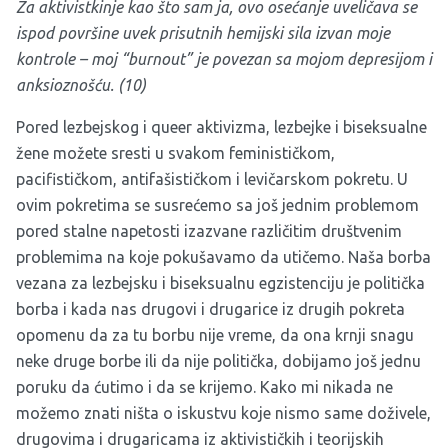
Za aktivistkinje kao što sam ja, ovo osećanje uveličava se
ispod površine uvek prisutnih hemijski sila izvan moje
kontrole – moj “burnout” je povezan sa mojom depresijom i
anksioznošću. (10)
Pored lezbejskog i queer aktivizma, lezbejke i biseksualne
žene možete sresti u svakom feminističkom,
pacifističkom, antifašističkom i levičarskom pokretu. U
ovim pokretima se susrećemo sa još jednim problemom
pored stalne napetosti izazvane različitim društvenim
problemima na koje pokušavamo da utičemo. Naša borba
vezana za lezbejsku i biseksualnu egzistenciju je politička
borba i kada nas drugovi i drugarice iz drugih pokreta
opomenu da za tu borbu nije vreme, da ona krnji snagu
neke druge borbe ili da nije politička, dobijamo još jednu
poruku da ćutimo i da se krijemo. Kako mi nikada ne
možemo znati ništa o iskustvu koje nismo same doživele,
drugovima i drugaricama iz aktivističkih i teorijskih