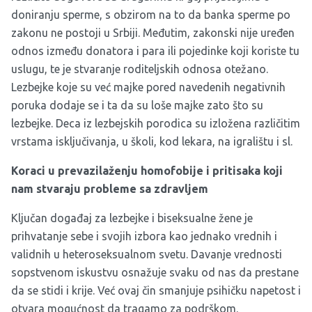
doniranju sperme, s obzirom na to da banka sperme po
zakonu ne postoji u Srbiji. Međutim, zakonski nije uređen
odnos između donatora i para ili pojedinke koji koriste tu
uslugu, te je stvaranje roditeljskih odnosa otežano.
Lezbejke koje su već majke pored navedenih negativnih
poruka dodaje se i ta da su loše majke zato što su
lezbejke. Deca iz lezbejskih porodica su izložena različitim
vrstama isključivanja, u školi, kod lekara, na igralištu i sl.
Koraci u prevazilaženju homofobije i pritisaka koji
nam stvaraju probleme sa zdravljem
Ključan događaj za lezbejke i biseksualne žene je
prihvatanje sebe i svojih izbora kao jednako vrednih i
validnih u heteroseksualnom svetu. Davanje vrednosti
sopstvenom iskustvu osnažuje svaku od nas da prestane
da se stidi i krije. Već ovaj čin smanjuje psihičku napetost i
otvara mogućnost da tragamo za podrškom.