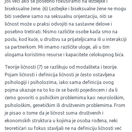
još veći ako se posebno fokusiramo na lezbejke i
biseksualne žene. (6) Lezbejke i biseksualne žene ne mogu
biti svedene samo na seksualnu orijentaciju, niti se
ličnost može u praksi odvojiti na sastavne delove i
posebno tretirati. Nismo različite osobe kada smo na
poslu, kod kuće, u društvu sa prijateljicama ili u interakciji
sa partnerkom. Mi imamo različite uloge, ali u tim
ulogama koristimo resurse i kapacitete celokupnog bića.
Teorije ličnosti (7) se razlikuju od modaliteta i teorije.
Pojam ličnosti i definicija ličnosti je često ostavljena
psihologiji i psiholozima, iako sama definicija ovog
pojma ukazuje na to ko će se baviti pojedincem i da li
ćemo govoriti o psihičkim problemima kao: neurološkim,
psihološkim, genetičkim ili društvenim problemima. From
je pisao o tome da je ličnost suma društvenih i
ekonomskih struktura u kojima je osoba rođena, neki
teoretičari su fokus stavljali ne na definiciju ličnosti već