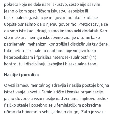
pokreta koje ne dele naše iskustvo, često nije sasvim
jasno o kom specifičnom iskustvu lezbejske ili
biseksualne egzistencije mi govorimo ako i kada se
uopšte osnažimo da o njemu govorimo. Pretpostavlja se
da smo iste kao i drugi, samo imamo neki dodatak. Kao
što muškarci nemaju iskustveno znanje o tome kako
patrijarhalni mehanizmi kontrolišu i disciplinuju tzv. žene,
tako heteroseksualnim osobama nije vidljivo kako
heteroseksizam i “prisilna heteroseksualnost” (11)
kontrolišu i disciplinuju lezbejke i biseksualne žene.
Nasilje i porodica
O vezi između mentalnog zdravlja i nasilja postoje brojna
istraživanja u svetu. Feminističke i ženske organizacije
jasno dovode u vezu nasilje nad ženama i njihovo pisho-
fizičko stanje i posebno se u feminističkim pokretima
učimo da brinemo o sebi i jedna o drugoj. Zato je svaki