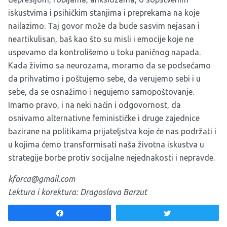
iskustvima i psihičkim stanjima i preprekama na koje
nailazimo. Taj govor može da bude sasvim nejasan i
neartikulisan, baš kao što su misli i emocije koje ne
uspevamo da kontrolišemo u toku paničnog napada.
Kada živimo sa neurozama, moramo da se podsećamo
da prihvatimo i poštujemo sebe, da verujemo sebi i u
sebe, da se osnažimo i negujemo samopoštovanje.
Imamo pravo, i na neki način i odgovornost, da
osnivamo alternativne feminističke i druge zajednice
bazirane na politikama prijateljstva koje će nas podržati i
u kojima ćemo transformisati naša životna iskustva u
strategije borbe protiv socijalne nejednakosti i nepravde.
kforca@gmail.com
Lektura i korektura: Dragoslava Barzut
Komentarima i predlozima tekstu doprinele: Dragana
Share
Tweet
Garić, Dragoslava Barzut, Elzana Poturak, Andrija