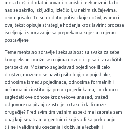
mora trošiti dodatni novac i osmisliti mehanizmi da bi
nas se sakrilo, isključilo, izlečilo i, u nekim slučajevima,
reintegrisalo. To su dodatni pritisci koje doživljavamo i
ovaj tekst opisuje strategije hodanja kroz lavirint procesa
isceljenja i suočavanje sa preprekama koje su u njemu
postavljene.
Teme mentalno zdravlje i seksualnost su svaka za sebe
kompleksne i može se o njima govoriti i pisati iz različitih
perspektiva. Možemo sagledavati pojedince ili celo
društvo, možemo se baviti psihologijom pojedinke,
odnosima između pojedinaca, odnosima formalnih i
neformalnih institucija prema pojedinkama, i na koncu
sagledati ove odnose kroz vekove unazad, tražeći
odgovore na pitanja zašto je to tako i da li može
drugačije? Pred svim tim važnim aspektima izabrala sam
onaj koji smatram urgentnim i koji vodi ka prekidanju
tišine i validiranju osećanja i doživljaja lezbejki i