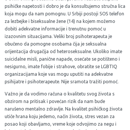
psihičke napetosti i dobro je da konsultujemo stručna lica
koja mogu da nam pomognu. U Srbiji postoji
SOS telefon
za lezbejke i biseksualne žene
(14) na kojem možemo
dobiti adekvatne informacije i trenutnu pomoć u
izazovnim situacijama. Veliki broj psihoterapeuta je
obučeno da pomogne osobama čija je seksualna
orijentacija drugačija od heteroseksualne. Ukoliko imate
suicidalne misli, panične napade, osećate se potišteno i
nesigurno, imate fobije i strahove, obratite se LGBTIQ
organizacijama koje vas mogu uputiti na adekvatne
psihijatre i psihoterapeute. Nije sramota tražiti pomoć.
Važno je da vodimo računa o kvalitetu svog života s
obzirom na pritisak i povećan rizik da nam bude
narušeno mentalno zdravlje. Na kvalitet psihičkog života
utiče hrana koju jedemo, način života, stres vezan za
posao koji obavljamo, vreme koje odvojimo za negu i