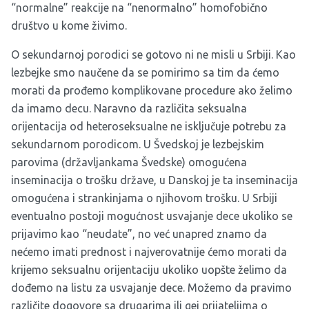
“normalne” reakcije na “nenormalno” homofobično
društvo u kome živimo.
O sekundarnoj porodici se gotovo ni ne misli u Srbiji. Kao
lezbejke smo naučene da se pomirimo sa tim da ćemo
morati da prođemo komplikovane procedure ako želimo
da imamo decu. Naravno da različita seksualna
orijentacija od heteroseksualne ne isključuje potrebu za
sekundarnom porodicom. U Švedskoj je lezbejskim
parovima (državljankama Švedske) omogućena
inseminacija o trošku države, u Danskoj je ta inseminacija
omogućena i strankinjama o njihovom trošku. U Srbiji
eventualno postoji mogućnost usvajanje dece ukoliko se
prijavimo kao “neudate”, no već unapred znamo da
nećemo imati prednost i najverovatnije ćemo morati da
krijemo seksualnu orijentaciju ukoliko uopšte želimo da
dođemo na listu za usvajanje dece. Možemo da pravimo
različite dogovore sa drugarima ili gej prijateljima o