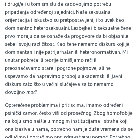
i drugi/e i u tom smislu da zadovoljimo potrebu
pripadanja određenoj zajednici. Naša seksualna
orijentacija i iskustvo su pretpostavljeni, i to uvek kao
dominantno heteroseksualni. Lezbejke i biseksualne žene
prvo moraju da se osnaže da progovore da bi objasnile
sebe i svoju različitost. Kao žene nemamo diskurs koji je
dominantan i nije patrijarhalan ili heteronormativan. Mi
unutar pokreta ili teorije izmišljamo reči ili
preoznačavamo stare i pogrdne pojmove, ali ne
uspevamo da napravimo proboj u akademski ili javni
diskurs zato što u većini slučajeva za to nemamo
dovoljno
moći
.
Opterećene problemima i pritiscima, imamo određeni
psihički zamor, često viši od prosečnog. Zbog homofobije
na koju smo naišle u mnogim institucijama i straha koji
ona izaziva u nama, potrebno nam je duže vremena da se
odlučimo i potražimo npr. zdravstvenu pomoć. Potrebno