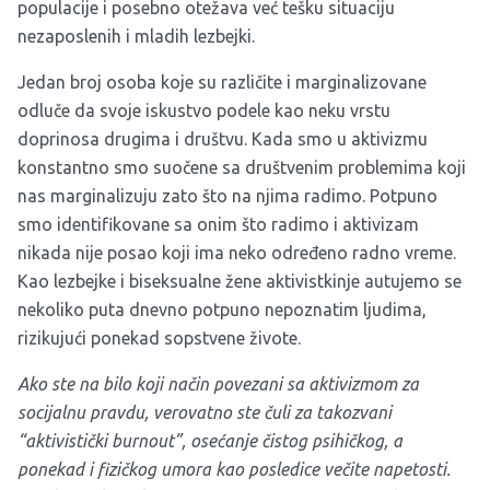
populacije i posebno otežava već tešku situaciju
nezaposlenih i mladih lezbejki.
Jedan broj osoba koje su različite i marginalizovane
odluče da svoje iskustvo podele kao neku vrstu
doprinosa drugima i društvu. Kada smo u aktivizmu
konstantno smo suočene sa društvenim problemima koji
nas marginalizuju zato što na njima radimo. Potpuno
smo identifikovane sa onim što radimo i aktivizam
nikada nije posao koji ima neko određeno radno vreme.
Kao lezbejke i biseksualne žene aktivistkinje autujemo se
nekoliko puta dnevno potpuno nepoznatim ljudima,
rizikujući ponekad sopstvene živote.
Ako ste na bilo koji način povezani sa aktivizmom za
socijalnu pravdu, verovatno ste čuli za takozvani
“aktivistički burnout”, osećanje čistog psihičkog, a
ponekad i fizičkog umora kao posledice večite napetosti.