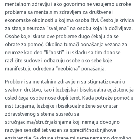
mentalnom zdravlju i ako govorimo ne vezujemo uzroke
problema sa mentalnim zdravljem za društvene i
ekonomske okolnosti u kojima osoba živi. Često je krivica
za stanja neuroza “svaljena” na osobu koja ih doživljava.
Osobe koje iskuse ove probleme dugo čekaju da se
obrate za pomoć. Okolina tumači ponašanja vezana za
neuroze kao deo “ličnosti” i u skladu sa tim donose
različite sudove i odbacuju osobe oko sebe koje
manifestuju određena “neobična” ponašanja.
Problemi sa mentalnim zdravljem su stigmatizovani u
svakom društvu, kao i lezbejska i biseksualna egzistencija
usled čega osobe nose dupli teret. Kada potraže pomoć u
institucijama, lezbejke i biseksualne žene se unutar
zdravstvenog sistema susreću sa
stručnjacima/stručnjakinjama koji nemaju dovoljno
razvijen senzibilitet vezan za sprecifičnost njihove
egzistencije. Sa druge strane mi same nemamo dovoljno