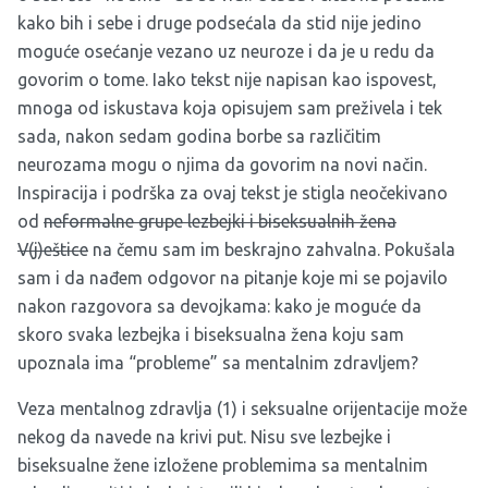
kako bih i sebe i druge podsećala da stid nije jedino
moguće osećanje vezano uz neuroze i da je u redu da
govorim o tome. Iako tekst nije napisan kao ispovest,
mnoga od iskustava koja opisujem sam preživela i tek
sada, nakon sedam godina borbe sa različitim
neurozama mogu o njima da govorim na novi način.
Inspiracija i podrška za ovaj tekst je stigla neočekivano
od
neformalne grupe lezbejki i biseksualnih žena
V(j)eštice
na čemu sam im beskrajno zahvalna. Pokušala
sam i da nađem odgovor na pitanje koje mi se pojavilo
nakon razgovora sa devojkama: kako je moguće da
skoro svaka lezbejka i biseksualna žena koju sam
upoznala ima “probleme” sa mentalnim zdravljem?
Veza mentalnog zdravlja (1) i seksualne orijentacije može
nekog da navede na krivi put. Nisu sve lezbejke i
biseksualne žene izložene problemima sa mentalnim