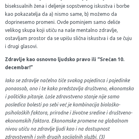
biseksualnih žena i deljenje sopstvenog iskustva i borbe
kao pokazatelja da a) nismo same, b) možemo da
doprinesemo promeni. Ovde pominjem samo deliće
velikog skupa koji utiču na naše mentalno zdravlje,
ostavljam prostor da se upišu slična iskustva i da se čuju
i drugi glasovi.
Zdravlje kao osnovno ljudsko pravo ili “Srećan 10.
decembar!”
Iako se zdravlje načelno tiče svakog pojedinca i pojedinke
ponaosob, ono i te kako predstavlja društveno, ekonomsko
i političko pitanje. Loše zdravstveno stanje nije samo
posledica bolesti po sebi već je kombinacija biološko-
psiholoških faktora, prirodne i životne sredine i društveno-
ekonomskih faktora. Ekonomske promene na globalnom
nivou utiču na zdravlje ljudi kao i na dostupnost
zdravstvenih i svih drugih socijalnih službi. (3)