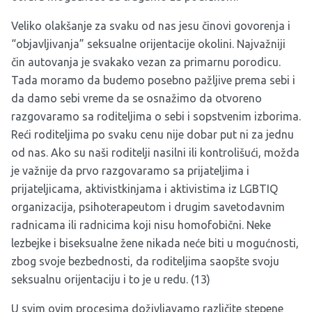
Veliko olakšanje za svaku od nas jesu činovi govorenja i
“objavljivanja” seksualne orijentacije okolini. Najvažniji
čin autovanja je svakako vezan za primarnu porodicu.
Tada moramo da budemo posebno pažljive prema sebi i
da damo sebi vreme da se osnažimo da otvoreno
razgovaramo sa roditeljima o sebi i sopstvenim izborima.
Reći roditeljima po svaku cenu nije dobar put ni za jednu
od nas. Ako su naši roditelji nasilni ili kontrolišući, možda
je važnije da prvo razgovaramo sa prijateljima i
prijateljicama, aktivistkinjama i aktivistima iz LGBTIQ
organizacija, psihoterapeutom i drugim savetodavnim
radnicama ili radnicima koji nisu homofobični. Neke
lezbejke i biseksualne žene nikada neće biti u mogućnosti,
zbog svoje bezbednosti, da roditeljima saopšte svoju
seksualnu orijentaciju i to je u redu. (13)
U svim ovim procesima doživljavamo različite stepene