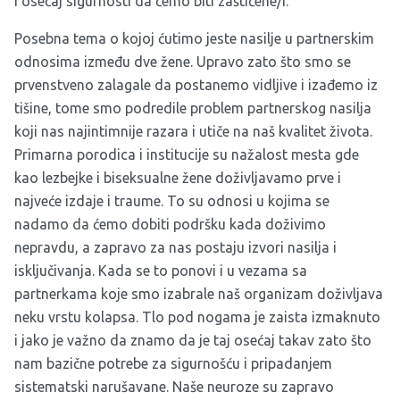
i osećaj sigurnosti da ćemo biti zaštićene/i.
Posebna tema o kojoj ćutimo jeste nasilje u partnerskim
odnosima između dve žene. Upravo zato što smo se
prvenstveno zalagale da postanemo vidljive i izađemo iz
tišine, tome smo podredile problem partnerskog nasilja
koji nas najintimnije razara i utiče na naš kvalitet života.
Primarna porodica i institucije su nažalost mesta gde
kao lezbejke i biseksualne žene doživljavamo prve i
najveće izdaje i traume. To su odnosi u kojima se
nadamo da ćemo dobiti podršku kada doživimo
nepravdu, a zapravo za nas postaju izvori nasilja i
isključivanja. Kada se to ponovi i u vezama sa
partnerkama koje smo izabrale naš organizam doživljava
neku vrstu kolapsa. Tlo pod nogama je zaista izmaknuto
i jako je važno da znamo da je taj osećaj takav zato što
nam bazične potrebe za sigurnošću i pripadanjem
sistematski narušavane. Naše neuroze su zapravo