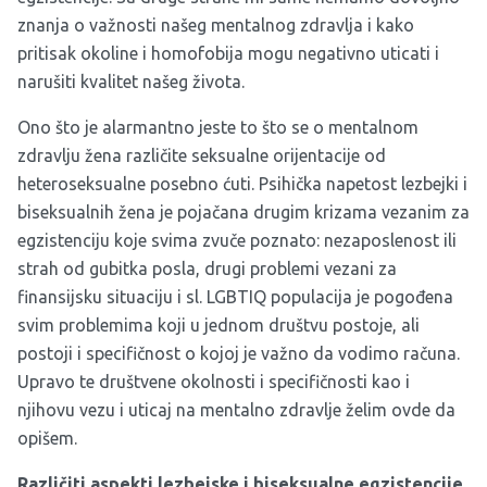
znanja o važnosti našeg mentalnog zdravlja i kako
pritisak okoline i homofobija mogu negativno uticati i
narušiti kvalitet našeg života.
Ono što je alarmantno jeste to što se o mentalnom
zdravlju žena različite seksualne orijentacije od
heteroseksualne posebno ćuti. Psihička napetost lezbejki i
biseksualnih žena je pojačana drugim krizama vezanim za
egzistenciju koje svima zvuče poznato: nezaposlenost ili
strah od gubitka posla, drugi problemi vezani za
finansijsku situaciju i sl. LGBTIQ populacija je pogođena
svim problemima koji u jednom društvu postoje, ali
postoji i specifičnost o kojoj je važno da vodimo računa.
Upravo te društvene okolnosti i specifičnosti kao i
njihovu vezu i uticaj na mentalno zdravlje želim ovde da
opišem.
Različiti aspekti lezbejske i biseksualne egzistencije