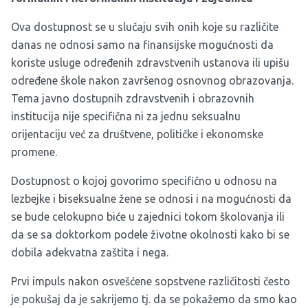
Ova dostupnost se u slučaju svih onih koje su različite
danas ne odnosi samo na finansijske mogućnosti da
koriste usluge određenih zdravstvenih ustanova ili upišu
određene škole nakon završenog osnovnog obrazovanja.
Tema javno dostupnih zdravstvenih i obrazovnih
institucija nije specifična ni za jednu seksualnu
orijentaciju već za društvene, političke i ekonomske
promene.
Dostupnost o kojoj govorimo specifično u odnosu na
lezbejke i biseksualne žene se odnosi i na mogućnosti da
se bude celokupno biće u zajednici tokom školovanja ili
da se sa doktorkom podele životne okolnosti kako bi se
dobila adekvatna zaštita i nega.
Prvi impuls nakon osvešćene sopstvene različitosti često
je pokušaj da je sakrijemo tj. da se pokažemo da smo kao