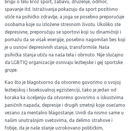
brigu o telu kroz sport, zabavu, druženje, odmor,
spavanje itd. Istraživanja pokazuju da sport pozitivno
utiče na psihičko zdravlje, a joga se posebno preporučuje
osobama koje su izložene stresnom životu. Ukoliko ste
depresivne, preporučuju se sportovi koji su dinamičniji i
pomažu da se višak energije, posebno nagomilan bes koji
je u osnovi depresivnih stanja, transformiše. Naša
psihička stanja utiču na naša tela i obrnuto. Nije slučajno
da LGBTIQ organizacije osnivaju lezbejske i gej sportske
grupe.
Kao što je blagotvorno da otvoreno govorimo o svojoj
lezbejskoj i biseksualnoj egzistenciji, tako je jedan od
koraka ka isceljenju da otvoreno govorimo o iskustvima
paničnih napada, depresije i drugih smetnji koje osećamo
vezano za mentalno blagostanje. Uvidi da nismo same u
našim unutrašnjim svetovima, da delimo strahove i
fobije, da je naše stanje uzrokovano političkim,