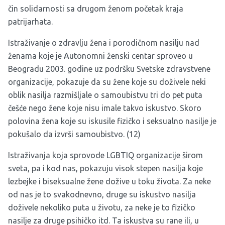
čin solidarnosti sa drugom ženom početak kraja
patrijarhata.
Istraživanje o zdravlju žena i porodičnom nasilju nad
ženama koje je Autonomni ženski centar sproveo u
Beogradu 2003. godine uz podršku Svetske zdravstvene
organizacije, pokazuje da su žene koje su doživele neki
oblik nasilja razmišljale o samoubistvu tri do pet puta
češće nego žene koje nisu imale takvo iskustvo. Skoro
polovina žena koje su iskusile fizičko i seksualno nasilje je
pokušalo da izvrši samoubistvo. (12)
Istraživanja koja sprovode LGBTIQ organizacije širom
sveta, pa i kod nas, pokazuju visok stepen nasilja koje
lezbejke i biseksualne žene dožive u toku života. Za neke
od nas je to svakodnevno, druge su iskustvo nasilja
doživele nekoliko puta u životu, za neke je to fizičko
nasilje za druge psihičko itd. Ta iskustva su rane ili, u