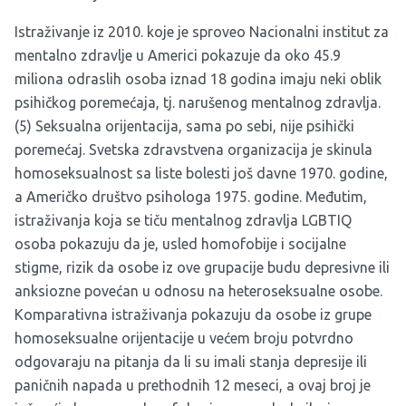
Istraživanje iz 2010. koje je sproveo Nacionalni institut za
mentalno zdravlje u Americi pokazuje da oko 45.9
miliona odraslih osoba iznad 18 godina imaju neki oblik
psihičkog poremećaja, tj. narušenog mentalnog zdravlja.
(5) Seksualna orijentacija, sama po sebi, nije psihički
poremećaj. Svetska zdravstvena organizacija je skinula
homoseksualnost sa liste bolesti još davne 1970. godine,
a Američko društvo psihologa 1975. godine. Međutim,
istraživanja koja se tiču mentalnog zdravlja LGBTIQ
osoba pokazuju da je, usled homofobije i socijalne
stigme, rizik da osobe iz ove grupacije budu depresivne ili
anksiozne povećan u odnosu na heteroseksualne osobe.
Komparativna istraživanja pokazuju da osobe iz grupe
homoseksualne orijentacije u većem broju potvrdno
odgovaraju na pitanja da li su imali stanja depresije ili
paničnih napada u prethodnih 12 meseci, a ovaj broj je