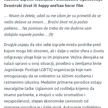
Dvostruki život ili
happy end
kao horor film
… Nisam to želela, udali su me silom jer su primetili da se
nešto dešava sa mnom… Bračni život mi je počeo
pakleno… Na pomisao da treba da me dodirne sam
dobijala napade panike… (9)
Drugi/e uspeju da oko sebe izgrade mrežu podrške pred
kojom mogu biti otvoreni, ali i dalje u većini sfera u životu
odigravaju uloge koje su im pripisane. Većina devojaka se
nalazi upravo u ovoj situaciji, posebno u zemljama bivše
Jugoslavije. Postoje LGBTIQ organizacije koje nam
omogućavaju da se sretnemo sa sličnim osobama i
razmenimo iskustva. Međutim primarne porodice ostaju
neuralgične tačke. Uglavnom od roditelja krijemo da
imamo partnerke, a imajući u vidu siromaštvo i
nezaposlenost, stepen ekonomske zavisnosti od
primarne porodice je i dalje visok. Autovanje roditeljima