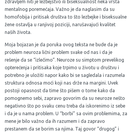
zdravljem niti je lezbejstvo ili biseksualnost neka vrsta
mentalnog poremećaja. Važno je da naglasim da su
homofobija i pritisak društva to što lezbejke i biseksualne
žene ostavlja u ranjivoj poziciji, narušavajući kvalitet
naših života.
Moja bojazan je da poruka ovog teksta ne bude da je
problem neuroza lični problem svake od nas i da je
rešenje da se “izlečimo”. Neuroze su simptom prevelikog
opterećenja i pritisaka koje trpimo u životu u društvu i
potrebno je uložiti napor kako bi se sagledala i razumela
struktura odnosa moći koji nas drže na margini. Uvek
postoji opasnost da time što pišem o tome kako da
pomognemo sebi, zapravo govorim da su neuroze nešto
negativno što po svaku cenu treba da iskorenimo iz sebe
i da je u nama problem. U “borbi” sa ovim problemima, za
mene je bilo važno da ih razumem i da zapravo
prestanem da se borim sa njima. Taj govor “drugog” i