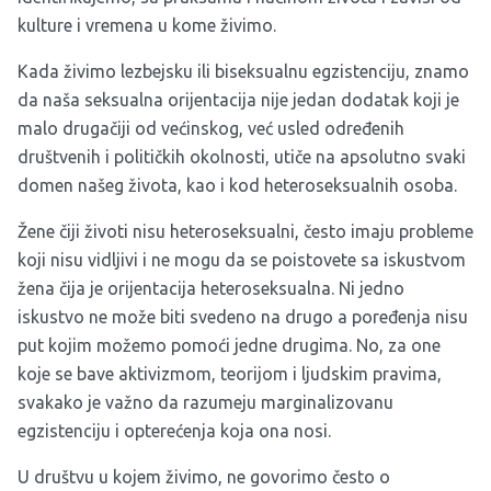
kulture i vremena u kome živimo.
Kada živimo lezbejsku ili biseksualnu egzistenciju, znamo
da naša seksualna orijentacija nije jedan dodatak koji je
malo drugačiji od većinskog, već usled određenih
društvenih i političkih okolnosti, utiče na apsolutno svaki
domen našeg života, kao i kod heteroseksualnih osoba.
Žene čiji životi nisu heteroseksualni, često imaju probleme
koji nisu vidljivi i ne mogu da se poistovete sa iskustvom
žena čija je orijentacija heteroseksualna. Ni jedno
iskustvo ne može biti svedeno na drugo a poređenja nisu
put kojim možemo pomoći jedne drugima. No, za one
koje se bave aktivizmom, teorijom i ljudskim pravima,
svakako je važno da razumeju marginalizovanu
egzistenciju i opterećenja koja ona nosi.
U društvu u kojem živimo, ne govorimo često o