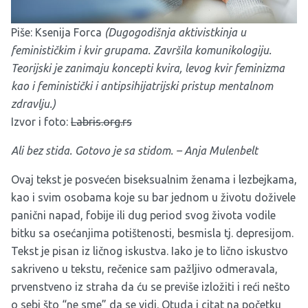
Piše: Ksenija Forca
(Dugogodišnja aktivistkinja u
feminističkim i kvir grupama. Završila komunikologiju.
Teorijski je zanimaju koncepti kvira, levog kvir feminizma
kao i feministički i antipsihijatrijski pristup mentalnom
zdravlju.)
Izvor i foto:
Labris.org.rs
Ali bez stida. Gotovo je sa stidom. – Anja Mulenbelt
Ovaj tekst je posvećen biseksualnim ženama i lezbejkama,
kao i svim osobama koje su bar jednom u životu doživele
panični napad, fobije ili dug period svog života vodile
bitku sa osećanjima potištenosti, besmisla tj. depresijom.
Tekst je pisan iz ličnog iskustva. Iako je to lično iskustvo
sakriveno u tekstu, rečenice sam pažljivo odmeravala,
prvenstveno iz straha da ću se previše izložiti i reći nešto
o sebi što “ne sme” da se vidi. Otuda i citat na početku