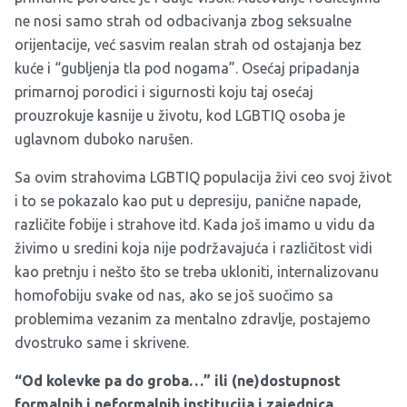
ne nosi samo strah od odbacivanja zbog seksualne
orijentacije, već sasvim realan strah od ostajanja bez
kuće i “gubljenja tla pod nogama”. Osećaj pripadanja
primarnoj porodici i sigurnosti koju taj osećaj
prouzrokuje kasnije u životu, kod LGBTIQ osoba je
uglavnom duboko narušen.
Sa ovim strahovima LGBTIQ populacija živi ceo svoj život
i to se pokazalo kao put u depresiju, panične napade,
različite fobije i strahove itd. Kada još imamo u vidu da
živimo u sredini koja nije podržavajuća i različitost vidi
kao pretnju i nešto što se treba ukloniti, internalizovanu
homofobiju svake od nas, ako se još suočimo sa
problemima vezanim za mentalno zdravlje, postajemo
dvostruko same i skrivene.
“Od kolevke pa do groba…” ili (ne)dostupnost
formalnih i neformalnih institucija i zajednica