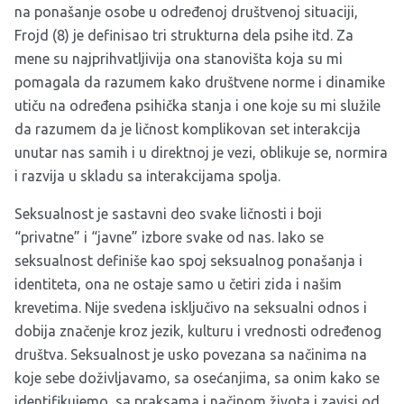
na ponašanje osobe u određenoj društvenoj situaciji,
Frojd (8) je definisao tri strukturna dela psihe itd. Za
mene su najprihvatljivija ona stanovišta koja su mi
pomagala da razumem kako društvene norme i dinamike
utiču na određena psihička stanja i one koje su mi služile
da razumem da je ličnost komplikovan set interakcija
unutar nas samih i u direktnoj je vezi, oblikuje se, normira
i razvija u skladu sa interakcijama spolja.
Seksualnost je sastavni deo svake ličnosti i boji
“privatne” i “javne” izbore svake od nas. Iako se
seksualnost definiše kao spoj seksualnog ponašanja i
identiteta, ona ne ostaje samo u četiri zida i našim
krevetima. Nije svedena isključivo na seksualni odnos i
dobija značenje kroz jezik, kulturu i vrednosti određenog
društva. Seksualnost je usko povezana sa načinima na
koje sebe doživljavamo, sa osećanjima, sa onim kako se
identifikujemo, sa praksama i načinom života i zavisi od