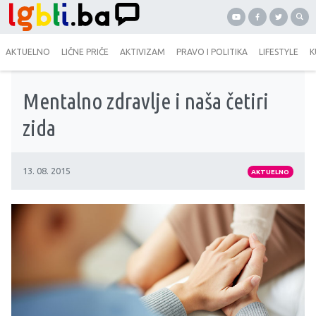
AKTUELNO
LIČNE PRIČE
AKTIVIZAM
PRAVO I POLITIKA
LIFESTYLE
K
Mentalno zdravlje i naša četiri
zida
13. 08. 2015
AKTUELNO