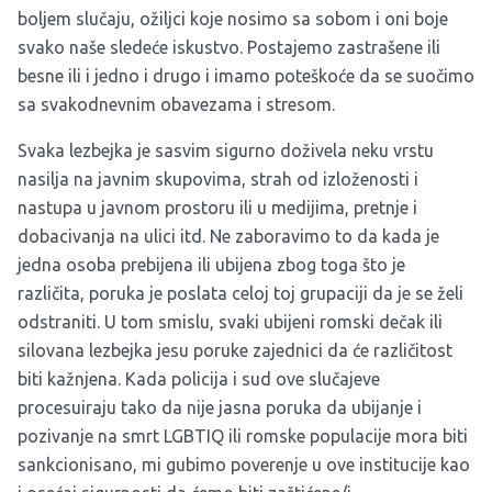
boljem slučaju, ožiljci koje nosimo sa sobom i oni boje
svako naše sledeće iskustvo. Postajemo zastrašene ili
besne ili i jedno i drugo i imamo poteškoće da se suočimo
sa svakodnevnim obavezama i stresom.
Svaka lezbejka je sasvim sigurno doživela neku vrstu
nasilja na javnim skupovima, strah od izloženosti i
nastupa u javnom prostoru ili u medijima, pretnje i
dobacivanja na ulici itd. Ne zaboravimo to da kada je
jedna osoba prebijena ili ubijena zbog toga što je
različita, poruka je poslata celoj toj grupaciji da je se želi
odstraniti. U tom smislu, svaki ubijeni romski dečak ili
silovana lezbejka jesu poruke zajednici da će različitost
biti kažnjena. Kada policija i sud ove slučajeve
procesuiraju tako da nije jasna poruka da ubijanje i
pozivanje na smrt LGBTIQ ili romske populacije mora biti
sankcionisano, mi gubimo poverenje u ove institucije kao