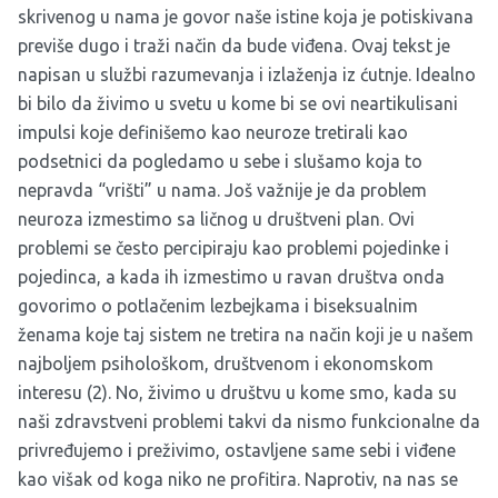
skrivenog u nama je govor naše istine koja je potiskivana
previše dugo i traži način da bude viđena. Ovaj tekst je
napisan u službi razumevanja i izlaženja iz ćutnje. Idealno
bi bilo da živimo u svetu u kome bi se ovi neartikulisani
impulsi koje definišemo kao neuroze tretirali kao
podsetnici da pogledamo u sebe i slušamo koja to
nepravda “vrišti” u nama. Još važnije je da problem
neuroza izmestimo sa ličnog u društveni plan. Ovi
problemi se često percipiraju kao problemi pojedinke i
pojedinca, a kada ih izmestimo u ravan društva onda
govorimo o potlačenim lezbejkama i biseksualnim
ženama koje taj sistem ne tretira na način koji je u našem
najboljem psihološkom, društvenom i ekonomskom
interesu (2). No, živimo u društvu u kome smo, kada su
naši zdravstveni problemi takvi da nismo funkcionalne da
privređujemo i preživimo, ostavljene same sebi i viđene
kao višak od koga niko ne profitira. Naprotiv, na nas se