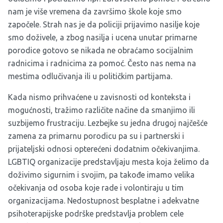
nam je više vremena da završimo škole koje smo
započele. Strah nas je da policiji prijavimo nasilje koje
smo doživele, a zbog nasilja i ucena unutar primarne
porodice gotovo se nikada ne obraćamo socijalnim
radnicima i radnicima za pomoć. Često nas nema na
mestima odlučivanja ili u političkim partijama.
Kada nismo prihvaćene u zavisnosti od konteksta i
mogućnosti, tražimo različite načine da smanjimo ili
suzbijemo frustraciju. Lezbejke su jedna drugoj najčešće
zamena za primarnu porodicu pa su i partnerski i
prijateljski odnosi opterećeni dodatnim očekivanjima.
LGBTIQ organizacije predstavljaju mesta koja želimo da
doživimo sigurnim i svojim, pa takođe imamo velika
očekivanja od osoba koje rade i volontiraju u tim
organizacijama. Nedostupnost besplatne i adekvatne
psihoterapijske podrške predstavlja problem cele