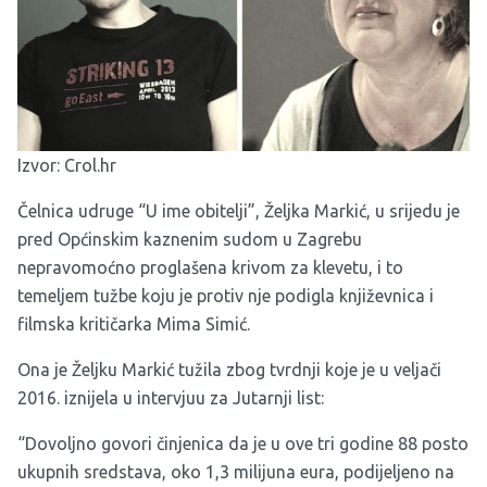
Izvor:
Crol.hr
Čelnica udruge “U ime obitelji”, Željka Markić, u srijedu je
pred Općinskim kaznenim sudom u Zagrebu
nepravomoćno proglašena krivom za klevetu, i to
temeljem tužbe koju je protiv nje podigla književnica i
filmska kritičarka Mima Simić.
Ona je Željku Markić tužila zbog tvrdnji koje je u veljači
2016. iznijela u intervjuu za Jutarnji list:
“Dovoljno govori činjenica da je u ove tri godine 88 posto
ukupnih sredstava, oko 1,3 milijuna eura, podijeljeno na