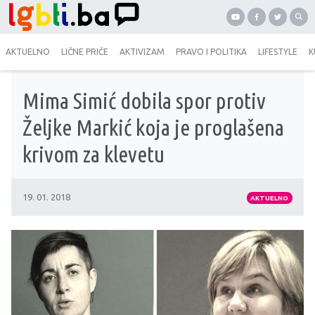
AKTUELNO
LIČNE PRIČE
AKTIVIZAM
PRAVO I POLITIKA
LIFESTYLE
K
Mima Simić dobila spor protiv
Željke Markić koja je proglašena
krivom za klevetu
19. 01. 2018
AKTUELNO