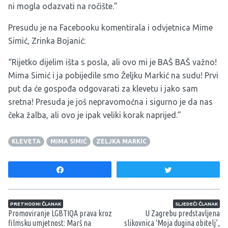
ni mogla odazvati na ročište.”
Presudu je na Facebooku komentirala i odvjetnica Mime
Simić, Zrinka Bojanić:
“Rijetko dijelim išta s posla, ali ovo mi je BAŠ BAŠ važno!
Mima Simić i ja pobijedile smo Željku Markić na sudu! Prvi
put da će gospođa odgovarati za klevetu i jako sam
sretna! Presuda je još nepravomoćna i sigurno je da nas
čeka žalba, ali ovo je ipak veliki korak naprijed.”
KLEVETA
MIMA SIMIĆ
ZELJKA MARKIC
Share
Tweet
Navigacija članaka
PRETHODNI ČLANAK
SLJEDEĆI ČLANAK
Promoviranje LGBTIQA prava kroz
U Zagrebu predstavljena
filmsku umjetnost: Marš na
slikovnica ‘Moja dugina obitelj’,