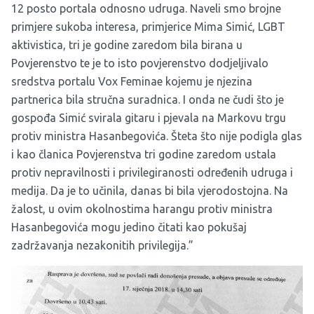
12 posto portala odnosno udruga. Naveli smo brojne
primjere sukoba interesa, primjerice Mima Simić, LGBT
aktivistica, tri je godine zaredom bila birana u
Povjerenstvo te je to isto povjerenstvo dodjeljivalo
sredstva portalu Vox Feminae kojemu je njezina
partnerica bila stručna suradnica. I onda ne čudi što je
gospođa Simić svirala gitaru i pjevala na Markovu trgu
protiv ministra Hasanbegovića. Šteta što nije podigla glas
i kao članica Povjerenstva tri godine zaredom ustala
protiv nepravilnosti i privilegiranosti određenih udruga i
medija. Da je to učinila, danas bi bila vjerodostojna. Na
žalost, u ovim okolnostima harangu protiv ministra
Hasanbegovića mogu jedino čitati kao pokušaj
zadržavanja nezakonitih privilegija.”