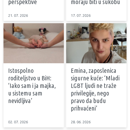
perspektive
moraju biti u sukobu
21. 07. 2026
17. 07. 2026
Istospolno
Emina, zaposlenica
roditeljstvo u BiH:
sigurne kuće: ‘Mladi
‘Iako sam i ja majka,
LGBT ljudi ne traže
u sistemu sam
privilegije, nego
nevidljiva’
pravo da budu
prihvaćeni’
02. 07. 2026
28. 06. 2026