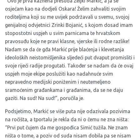
“Ovo je prva kaznena presuda Željki Markić, a ja se
osjećam kao na dodjeli Oskara! Želim zahvaliti svojim
roditeljima koji su me uvijek podržavali u svemu, svojoj
genijalnoj odvjetnici Zrinki Bojanić, s kojom dosad imam
stopostotni uspjeh u svim parnicama te hrvatskom
pravosuđu koje ne pravi klasne, vjerske ili rodne razlike!
Nadam se da će gđa Markić prije blaćenja i klevetanja
ideoloških neistomišljenika sljedeći put dvaput promisliti i
svoje riječi radije progutati. Također se nadam da će ovaj
uspjeh moje ekipe poslužiti kao nadahnuće svim
nepravedno medijski poniženim i neutemeljeno
sramoćenim građankama i građanima, da se ne daju
gaziti. Na sud! Na sud!”, poručila je.
Podsjetimo, Markić se više puta nije odazivala pozivima
na ročišta, a tportalu je rekla da ni o čemu ne zna ništa:
“Prvi put čujem da me gospođica Simić tužila. Ne znam
ništa o tome, a poziv od suda nisam dobila pa se nisam