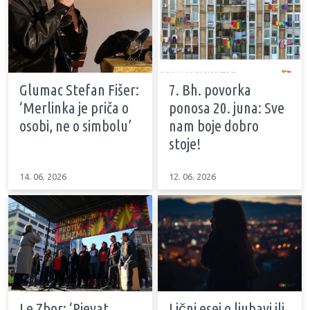
Glumac Stefan Fišer:
7. Bh. povorka
‘Merlinka je priča o
ponosa 20. juna: Sve
osobi, ne o simbolu’
nam boje dobro
stoje!
14. 06. 2026
12. 06. 2026
Le Zbor: ‘Pjevat
Lični esej o ljubavi ili