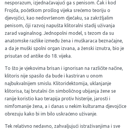
nesporazum, izjednačavajući ga s penisom. Čak i kod
Frojda, početkom prošlog vijeka srećemo teoriju o
djevojčici, kao nedovršenom dječaku, sa zakržljalim
penisom, čiji razvoj napušta klitoralni stadij uživanja
zarad vaginalnog. Jednopolni model, s tezom da su
anatomske razlike između žena i muškaraca beznačajne,
a da je muški spolni organ izvana, a ženski iznutra, bio je
prisutan od antike do 18. vijeka.
To što je vjekovima brisan i ignorisan na različite načine,
klitoris nije spasilo da bude i kastriran u onom
najbukvalnijem smislu. Klitoridektomija, uklanjanje
klitorisa, taj brutalni čin simboličnog ubijanja žene se
ranije koristio kao terapija protiv histerije, jarosti i
nimfomanije žena, a i danas u nekim kulturama djevojčice
obrezuju kako bi im bilo uskraćeno uživanje.
Tek relativno nedavno, zahvaljujući istraživanjima i sve