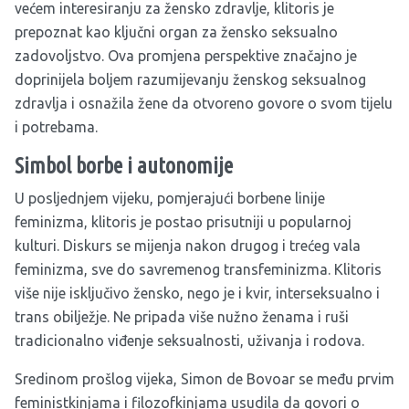
većem interesiranju za žensko zdravlje, klitoris je
prepoznat kao ključni organ za žensko seksualno
zadovoljstvo. Ova promjena perspektive značajno je
doprinijela boljem razumijevanju ženskog seksualnog
zdravlja i osnažila žene da otvoreno govore o svom tijelu
i potrebama.
Simbol borbe i autonomije
U posljednjem vijeku, pomjerajući borbene linije
feminizma, klitoris je postao prisutniji u popularnoj
kulturi. Diskurs se mijenja nakon drugog i trećeg vala
feminizma, sve do savremenog transfeminizma. Klitoris
više nije isključivo žensko, nego je i kvir, interseksualno i
trans obilježje. Ne pripada više nužno ženama i ruši
tradicionalno viđenje seksualnosti, uživanja i rodova.
Sredinom prošlog vijeka, Simon de Bovoar se među prvim
feministkinjama i filozofkinjama usudila da govori o