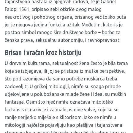
tajanstveno nastala iz njegovih radova, te je Gabriel
Falopi 1561. pripisao sebi otkriće ovog malog
neukrotivog i pohotnog organa, brisanog već toliko puta
jer je njegova jedina funkcija užitak. Međutim, klitoris je
postao simbol mnogo šire društvene borbe – borbe za
ženska prava, seksualnu autonomiju, i ravnopravnost.
Brisan i vraćan kroz historiju
U drevnim kulturama, seksualnost žena često je bila tema
koja se izbjegava, ili joj se pristupa iz muške perspektive,
što podrazumijeva da samo potrebe muškarca treba
zadovoljiti. U grčkoj mitologiji, nimfe su snaga prirode
utjelovljene u polubožanske mlade žene i ideal su muških
fantazija. Osim što riječ nimfa označava mitološko
božanstvo, naziv je i za male usmine vulve, koje su se
ranije nerijetko miješale s klitorisom. Iako se nimfe u
mitologiji najčešće pojavljuju kao plašljiva i tajanstvena
stvorenja koja ne postižu seksualni užitak i zbog toga su