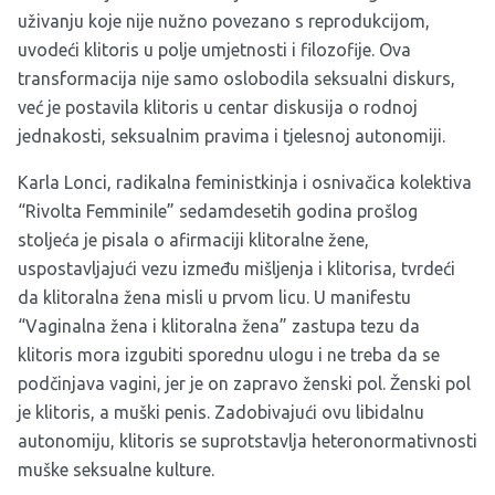
uživanju koje nije nužno povezano s reprodukcijom,
uvodeći klitoris u polje umjetnosti i filozofije. Ova
transformacija nije samo oslobodila seksualni diskurs,
već je postavila klitoris u centar diskusija o rodnoj
jednakosti, seksualnim pravima i tjelesnoj autonomiji.
Karla Lonci, radikalna feministkinja i osnivačica kolektiva
“Rivolta Femminile” sedamdesetih godina prošlog
stoljeća je pisala o afirmaciji klitoralne žene,
uspostavljajući vezu između mišljenja i klitorisa, tvrdeći
da klitoralna žena misli u prvom licu. U manifestu
“Vaginalna žena i klitoralna žena” zastupa tezu da
klitoris mora izgubiti sporednu ulogu i ne treba da se
podčinjava vagini, jer je on zapravo ženski pol. Ženski pol
je klitoris, a muški penis. Zadobivajući ovu libidalnu
autonomiju, klitoris se suprotstavlja heteronormativnosti
muške seksualne kulture.