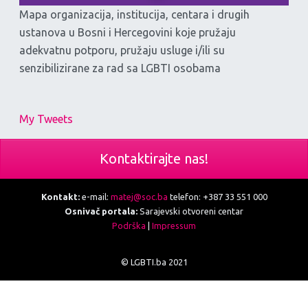
Mapa organizacija, institucija, centara i drugih
ustanova u Bosni i Hercegovini koje pružaju
adekvatnu potporu, pružaju usluge i/ili su
senzibilizirane za rad sa LGBTI osobama
My Tweets
Kontaktirajte nas!
Kontakt:
e-mail:
matej@soc.ba
telefon: +387 33 551 000
Osnivač portala:
Sarajevski otvoreni centar
Podrška
|
Impressum
© LGBTI.ba 2021