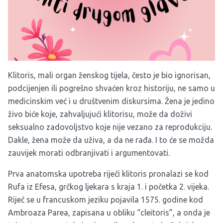
Klitoris, mali organ ženskog tijela, često je bio ignorisan,
podcijenjen ili pogrešno shvaćen kroz historiju, ne samo u
medicinskim već i u društvenim diskursima. Žena je jedino
živo biće koje, zahvaljujući klitorisu, može da doživi
seksualno zadovoljstvo koje nije vezano za reprodukciju.
Dakle, žena može da uživa, a da ne rađa. I to će se možda
zauvijek morati odbranjivati i argumentovati.
Prva anatomska upotreba riječi klitoris pronalazi se kod
Rufa iz Efesa, grčkog ljekara s kraja 1. i početka 2. vijeka.
Riječ se u francuskom jeziku pojavila 1575. godine kod
Ambroaza Parea, zapisana u obliku “cleitoris”, a onda je