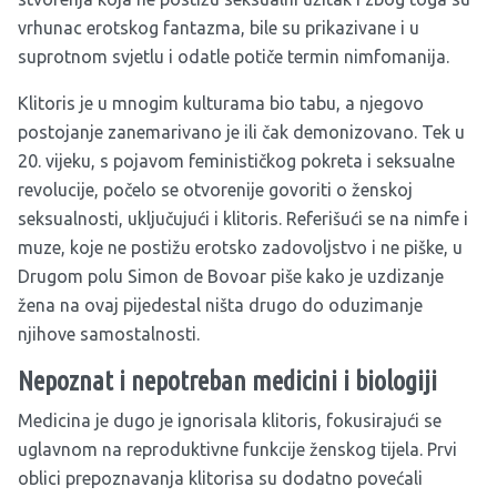
vrhunac erotskog fantazma, bile su prikazivane i u
suprotnom svjetlu i odatle potiče termin nimfomanija.
Klitoris je u mnogim kulturama bio tabu, a njegovo
postojanje zanemarivano je ili čak demonizovano. Tek u
20. vijeku, s pojavom feminističkog pokreta i seksualne
revolucije, počelo se otvorenije govoriti o ženskoj
seksualnosti, uključujući i klitoris. Referišući se na nimfe i
muze, koje ne postižu erotsko zadovoljstvo i ne piške, u
Drugom polu Simon de Bovoar piše kako je uzdizanje
žena na ovaj pijedestal ništa drugo do oduzimanje
njihove samostalnosti.
Nepoznat i nepotreban medicini i biologiji
Medicina je dugo je ignorisala klitoris, fokusirajući se
uglavnom na reproduktivne funkcije ženskog tijela. Prvi
oblici prepoznavanja klitorisa su dodatno povećali