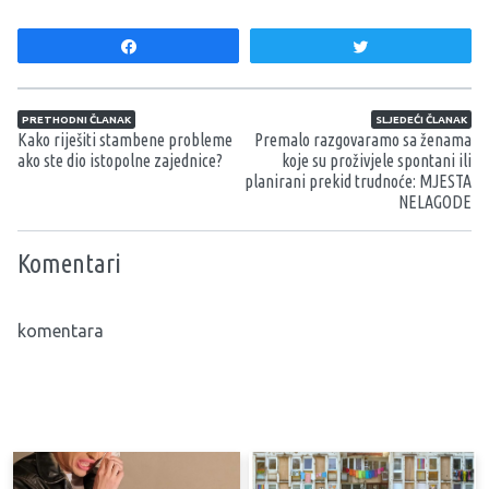
Share
Tweet
Navigacija članaka
PRETHODNI ČLANAK
SLJEDEĆI ČLANAK
Kako riješiti stambene probleme
Premalo razgovaramo sa ženama
ako ste dio istopolne zajednice?
koje su proživjele spontani ili
planirani prekid trudnoće: MJESTA
NELAGODE
Komentari
komentara