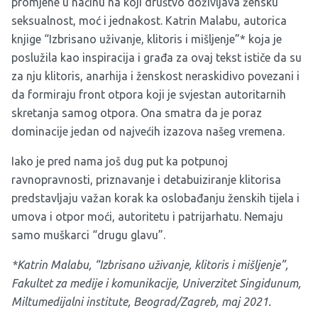
promjene u načinu na koji društvo doživljava žensku
seksualnost, moć i jednakost. Katrin Malabu, autorica
knjige “Izbrisano uživanje, klitoris i mišljenje”* koja je
poslužila kao inspiracija i građa za ovaj tekst ističe da su
za nju klitoris, anarhija i ženskost neraskidivo povezani i
da formiraju front otpora koji je svjestan autoritarnih
skretanja samog otpora. Ona smatra da je poraz
dominacije jedan od najvećih izazova našeg vremena.
Iako je pred nama još dug put ka potpunoj
ravnopravnosti, priznavanje i detabuiziranje klitorisa
predstavljaju važan korak ka oslobađanju ženskih tijela i
umova i otpor moći, autoritetu i patrijarhatu. Nemaju
samo muškarci “drugu glavu”.
*Katrin Malabu, “Izbrisano uživanje, klitoris i mišljenje”,
Fakultet za medije i komunikacije, Univerzitet Singidunum,
Miltumedijalni institute, Beograd/Zagreb, maj 2021.