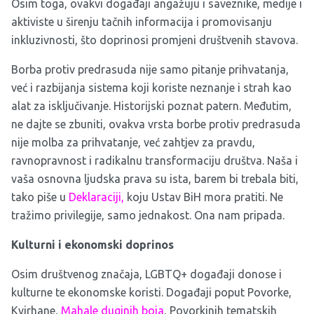
Osim toga, ovakvi događaji angažuju i saveznike, medije i
aktiviste u širenju tačnih informacija i promovisanju
inkluzivnosti, što doprinosi promjeni društvenih stavova.
Borba protiv predrasuda nije samo pitanje prihvatanja,
već i razbijanja sistema koji koriste neznanje i strah kao
alat za isključivanje. Historijski poznat patern. Međutim,
ne dajte se zbuniti, ovakva vrsta borbe protiv predrasuda
nije molba za prihvatanje, već zahtjev za pravdu,
ravnopravnost i radikalnu transformaciju društva. Naša i
vaša osnovna ljudska prava su ista, barem bi trebala biti,
tako piše u
Deklaraciji,
koju Ustav BiH mora pratiti. Ne
tražimo privilegije, samo jednakost. Ona nam pripada.
Kulturni i ekonomski doprinos
Osim društvenog značaja, LGBTQ+ događaji donose i
kulturne te ekonomske koristi. Događaji poput Povorke,
Kvirhane,
Mahale duginih boja
, Povorkinih tematskih