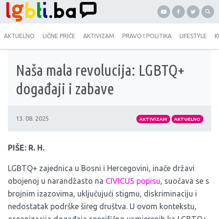
AKTUELNO
LIČNE PRIČE
AKTIVIZAM
PRAVO I POLITIKA
LIFESTYLE
K
Naša mala revolucija: LGBTQ+
događaji i zabave
13. 08. 2025
AKTIVIZAM
AKTUELNO
PIŠE: R. H.
LGBTQ+ zajednica u Bosni i Hercegovini, inače državi
obojenoj u narandžasto na
CIVICUS popisu
, suočava se s
brojnim izazovima, uključujući stigmu, diskriminaciju i
nedostatak podrške šireg društva. U ovom kontekstu,