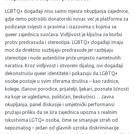
LGBTQ+ događaji nisu samo mjesta okupljanja zajednice,
gdje ćemo potrošiti donatorski novac već je platforma za
podizanje svijesti o pravima i izazovima s kojima se
queer zajednica suočava. Vidljivost je ključna za borbu
protiv predrasuda i stereotipa. LGBTQ+ događaji imaju
moć da direktno suzbijaju predrasude jer razbijaju
stereotipe i nude autentične priče umjesto nametnutih
narativa. Kroz vidljivost i otvoreni dijalog, ovi događaji
dekonstruišu queer identitete i pokazuju da LGBTQ+
osobe postoje u svim sferama društva – kao radnice,
kolege, članovi porodice, prijatelji, ljekari, poznate ličnosti
na koje se ugledamo, političari, beskućnici… Javna
okupljanja, panel diskusije i umjetnički performansi
pružaju priliku da se šira zajednica upozna s realnim
iskustvima LGTQ+ osoba, čime se smanjuje strah od
nepoznatog – jedan od glavnih uzroka diskriminacije.