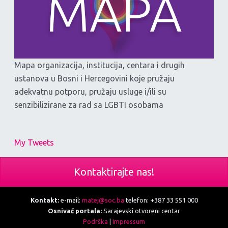
Mapa organizacija, institucija, centara i drugih
ustanova u Bosni i Hercegovini koje pružaju
adekvatnu potporu, pružaju usluge i/ili su
senzibilizirane za rad sa LGBTI osobama
My Tweets
Kontaktirajte nas!
Kontakt:
e-mail:
matej@soc.ba
telefon: +387 33 551 000
Osnivač portala:
Sarajevski otvoreni centar
Podrška
|
Impressum