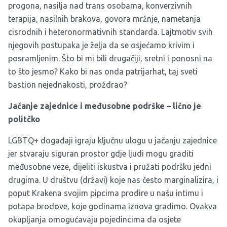
progona, nasilja nad trans osobama, konverzivnih
terapija, nasilnih brakova, govora mržnje, nametanja
cisrodnih i heteronormativnih standarda. Lajtmotiv svih
njegovih postupaka je želja da se osjećamo krivim i
posramljenim. Što bi mi bili drugačiji, sretni i ponosni na
to što jesmo? Kako bi nas onda patrijarhat, taj sveti
bastion nejednakosti, proždrao?
Jačanje zajednice i međusobne podrške – lično je
politčko
LGBTQ+ događaji igraju ključnu ulogu u jačanju zajednice
jer stvaraju siguran prostor gdje ljudi mogu graditi
međusobne veze, dijeliti iskustva i pružati podršku jedni
drugima. U društvu (državi) koje nas često marginalizira, i
poput Krakena svojim pipcima prodire u našu intimu i
potapa brodove, koje godinama iznova gradimo. Ovakva
okupljanja omogućavaju pojedincima da osjete