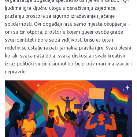
organizacija događaja specifično usmjerenih ka LGBTQ+
ljudima igra ključnu ulogu u osnaživanju zajednice,
pružanju prostora za sigurno izražavanje i jačanje
solidarnosti. Ovi događaji nisu samo mjesta okupljanja –
oni su čin otpora, prostor u kojem queer osobe grade
svoj identitet i bore se za vidljivost, brišu etikete i
redefinišu ustaljena patrijarhalna pravila igre. Svaki plesni
korak, svaka naša boja, svaka diskusija i svaki kreativni
izraz politički su čin i simbol borbe protiv marginalizacije i
nepravde.