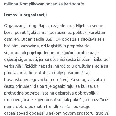
miliona. Komplikovan posao za kartografe.
Izazovi u organizaciji
Organizacija događaja za zajednicu… Hljeb sa sedam
kora, posut šljokicama i poslužen uz politički korektan
osmijeh. Organizacija LGBTQ+ događaja suočava se s
brojnim izazovima, od logističkih prepreka do
sigurnosnih prijetnji. Jedan od ključnih problema je
osjećaj sigurnosti, jer su učesnici često izloženi riziku od
verbalnih i fizičkih napada, naročito u društvima gdje su
predrasude i homofobija i dalje prisutne (čitaj:
bosanskohercegovačkom društvu). Pa su ogranizatori
često prinuđeni da partije oganiziraju iza kulisa, uz
prethodne potvrde i stalna dežurstva dobrovoljki i
dobrovoljaca iz zajednice. Ako pak pokušaju da izađu iz
nama dobro poznatih frendli kafića i pokušaju
organizovati događaj u nekom novom prostoru, trudivši