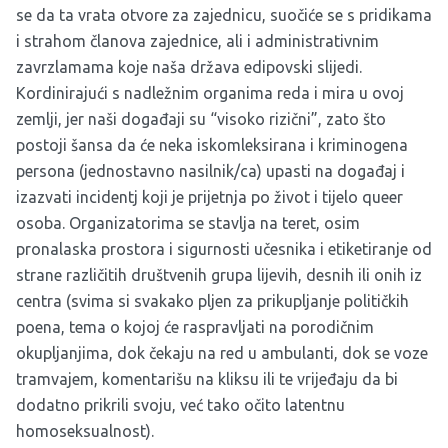
se da ta vrata otvore za zajednicu, suočiće se s pridikama
i strahom članova zajednice, ali i administrativnim
zavrzlamama koje naša država edipovski slijedi.
Kordinirajući s nadležnim organima reda i mira u ovoj
zemlji, jer naši događaji su “visoko rizični”, zato što
postoji šansa da će neka iskomleksirana i kriminogena
persona (jednostavno nasilnik/ca) upasti na događaj i
izazvati incidentj koji je prijetnja po život i tijelo queer
osoba. Organizatorima se stavlja na teret, osim
pronalaska prostora i sigurnosti učesnika i etiketiranje od
strane različitih društvenih grupa lijevih, desnih ili onih iz
centra (svima si svakako pljen za prikupljanje političkih
poena, tema o kojoj će raspravljati na porodičnim
okupljanjima, dok čekaju na red u ambulanti, dok se voze
tramvajem, komentarišu na kliksu ili te vrijeđaju da bi
dodatno prikrili svoju, već tako očito latentnu
homoseksualnost).