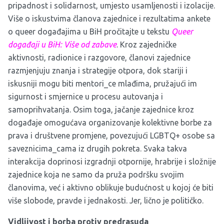
pripadnost i solidarnost, umjesto usamljenosti i izolacije.
Više o iskustvima članova zajednice i rezultatima ankete
o queer događajima u BiH pročitajte u tekstu
Queer
događaji u BiH: Više od zabave
. Kroz zajedničke
aktivnosti, radionice i razgovore, članovi zajednice
razmjenjuju znanja i strategije otpora, dok stariji i
iskusniji mogu biti mentori_ce mlađima, pružajući im
sigurnost i smjernice u procesu autovanja i
samoprihvatanja. Osim toga, jačanje zajednice kroz
događaje omogućava organizovanje kolektivne borbe za
prava i društvene promjene, povezujući LGBTQ+ osobe sa
saveznicima_cama iz drugih pokreta. Svaka takva
interakcija doprinosi izgradnji otpornije, hrabrije i složnije
zajednice koja ne samo da pruža podršku svojim
članovima, već i aktivno oblikuje budućnost u kojoj će biti
više slobode, pravde i jednakosti. Jer, lično je političko.
Vidljivost i borba protiv predrasuda