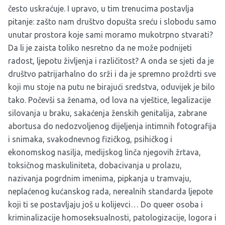
često uskraćuje. I upravo, u tim trenucima postavlja
pitanje: zašto nam društvo dopušta sreću i slobodu samo
unutar prostora koje sami moramo mukotrpno stvarati?
Da li je zaista toliko nesretno da ne može podnijeti
radost, ljepotu življenja i različitost? A onda se sjeti da je
društvo patrijarhalno do srži i da je spremno proždrti sve
koji mu stoje na putu ne birajući sredstva, oduvijek je bilo
tako. Počevši sa ženama, od lova na vještice, legalizacije
silovanja u braku, sakaćenja ženskih genitalija, zabrane
abortusa do nedozvoljenog dijeljenja intimnih fotografija
i snimaka, svakodnevnog fizičkog, psihičkog i
ekonomskog nasilja, medijskog linča njegovih žrtava,
toksičnog maskuliniteta, dobacivanja u prolazu,
nazivanja pogrdnim imenima, pipkanja u tramvaju,
neplaćenog kućanskog rada, nerealnih standarda ljepote
koji ti se postavljaju još u kolijevci… Do queer osoba i
kriminalizacije homoseksualnosti, patologizacije, logora i