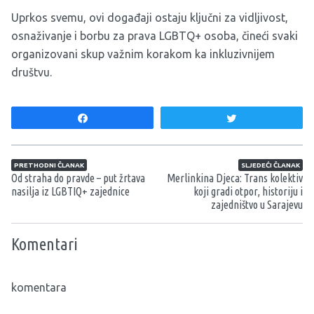
Uprkos svemu, ovi događaji ostaju ključni za vidljivost,
osnaživanje i borbu za prava LGBTQ+ osoba, čineći svaki
organizovani skup važnim korakom ka inkluzivnijem
društvu.
Share
Tweet
Navigacija članaka
PRETHODNI ČLANAK
SLJEDEĆI ČLANAK
Od straha do pravde – put žrtava
Merlinkina Djeca: Trans kolektiv
nasilja iz LGBTIQ+ zajednice
koji gradi otpor, historiju i
zajedništvo u Sarajevu
Komentari
komentara