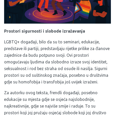
Prostori sigurnosti i slobode izražavanja
LGBTQ+ događaji, bilo da su to seminari, edukacije,
predstave ili partiji, predstavljaju rijetke prilike za članove
zajednice da budu potpuno svoji. Ovi prostori
omogućavaju ljudima da slobodno izraze svoj identitet,
seksualnost i rod bez straha od osude ili nasilja. Sigurni
prostori su od suštinskog značaja, posebno u društvima
gdje su homofobija i transfobija još uvijek izraženi.
Za autorku ovog teksta, frendli događaji, posebno
edukacije su mjesta gdje se osjeća najslobodnije,
najkreativnije, gdje se najviše smije i raduje. To su
prostori koji joj pružaju osjećaj slobode koji joj društvo