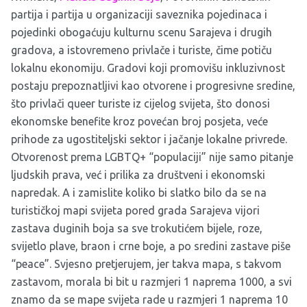
partija i partija u organizaciji saveznika pojedinaca i
pojedinki obogaćuju kulturnu scenu Sarajeva i drugih
gradova, a istovremeno privlače i turiste, čime potiču
lokalnu ekonomiju. Gradovi koji promovišu inkluzivnost
postaju prepoznatljivi kao otvorene i progresivne sredine,
što privlači queer turiste iz cijelog svijeta, što donosi
ekonomske benefite kroz povećan broj posjeta, veće
prihode za ugostiteljski sektor i jačanje lokalne privrede.
Otvorenost prema LGBTQ+ “populaciji” nije samo pitanje
ljudskih prava, već i prilika za društveni i ekonomski
napredak. A i zamislite koliko bi slatko bilo da se na
turističkoj mapi svijeta pored grada Sarajeva vijori
zastava duginih boja sa sve trokutićem bijele, roze,
svijetlo plave, braon i crne boje, a po sredini zastave piše
“peace”. Svjesno pretjerujem, jer takva mapa, s takvom
zastavom, morala bi bit u razmjeri 1 naprema 1000, a svi
znamo da se mape svijeta rade u razmjeri 1 naprema 10