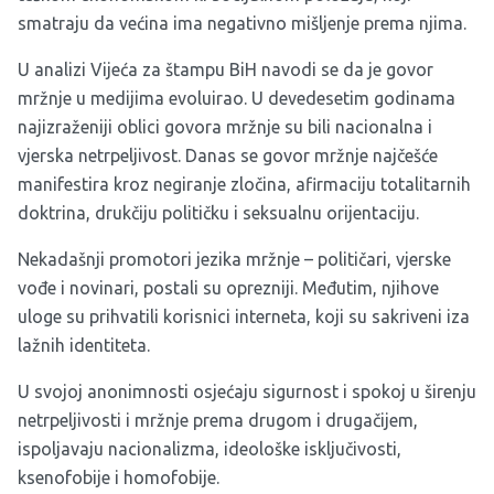
smatraju da većina ima negativno mišljenje prema njima.
U analizi Vijeća za štampu BiH navodi se da je govor
mržnje u medijima evoluirao. U devedesetim godinama
najizraženiji oblici govora mržnje su bili nacionalna i
vjerska netrpeljivost. Danas se govor mržnje najčešće
manifestira kroz negiranje zločina, afirmaciju totalitarnih
doktrina, drukčiju političku i seksualnu orijentaciju.
Nekadašnji promotori jezika mržnje – političari, vjerske
vođe i novinari, postali su oprezniji. Međutim, njihove
uloge su prihvatili korisnici interneta, koji su sakriveni iza
lažnih identiteta.
U svojoj anonimnosti osjećaju sigurnost i spokoj u širenju
netrpeljivosti i mržnje prema drugom i drugačijem,
ispoljavaju nacionalizma, ideološke isključivosti,
ksenofobije i homofobije.