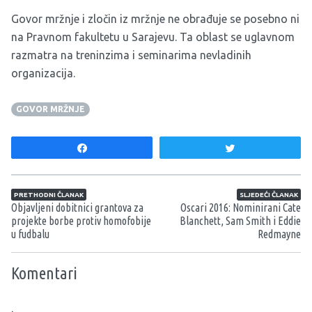
Govor mržnje i zločin iz mržnje ne obrađuje se posebno ni
na Pravnom fakultetu u Sarajevu. Ta oblast se uglavnom
razmatra na treninzima i seminarima nevladinih
organizacija.
GOVOR MRŽNJE
Share
Tweet
Navigacija članaka
PRETHODNI ČLANAK
SLJEDEĆI ČLANAK
Objavljeni dobitnici grantova za
Oscari 2016: Nominirani Cate
projekte borbe protiv homofobije
Blanchett, Sam Smith i Eddie
u fudbalu
Redmayne
Komentari