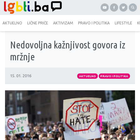
AKTUELNO
LIČNE PRIČE
AKTIVIZAM
PRAVO I POLITIKA
LIFESTYLE
K
Nedovoljna kažnjivost govora iz
mržnje
15. 01. 2016
AKTUELNO
PRAVO I POLITIKA