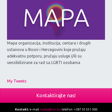
Mapa organizacija, institucija, centara i drugih
ustanova u Bosni i Hercegovini koje pružaju
adekvatnu potporu, pružaju usluge i/ili su
senzibilizirane za rad sa LGBTI osobama
My Tweets
Kontaktirajte nas!
Kontakt:
e-mail:
matej@soc.ba
telefon: +387 33 551 000