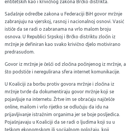
entitetskih kao i krivičnog zakona Brčko distrikta.
Sadašnje odredbe zakona u Federaciji BiH govor mržnje
zabranjuju na vjerskoj, rasnoj i nacionalnoj osnovi. Vasić
ističe da se radi o zabranama na vrlo malom broju
osnova. U Republici Srpskoj i Brčko distriktu zločin iz
mržnje je definiran kao svako krivično djelo motivirano
predrasudom.
Govor iz mržnje je češći od zločina počinjenog iz mržnje, a
što podstiče i neregulirana sfera internet komunikacije.
U Koaliciji za borbu protiv govora mržnje i zločina iz
mržnje tvrde da dokumentiraju govor mržnje koji se
pojavljuje na internetu. Žrtve im se obraćaju najčešće
online, mailom i vrlo rijetko se odlučuju da idu na
prijavljivanje istražnim organima jer se boje posljedica.
Pojašnjavaju u Koaliciji da se radi o ljudima koji su u
teškom ekonomskom ili socijalnom položaju, koji