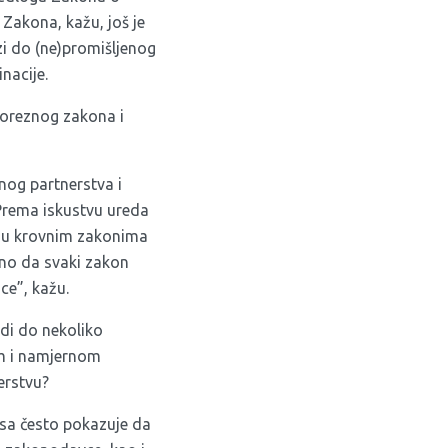
 Zakona, kažu, još je
i do (ne)promišljenog
nacije.
 poreznog zakona i
nog partnerstva i
Prema iskustvu ureda
o u krovnim zakonima
ažno da svaki zakon
ce”, kažu.
di do nekoliko
om i namjernom
erstvu?
aksa često pokazuje da