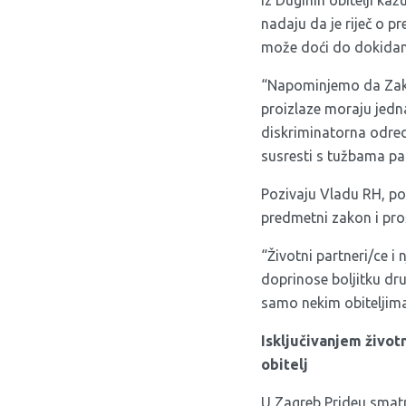
Iz Duginih obitelji ka
nadaju da je riječ o pr
može doći do dokidanj
“Napominjemo da Zakon
proizlaze moraju jedna
diskriminatorna odred
susresti s tužbama par
Pozivaju Vladu RH, po
predmetni zakon i proš
“Životni partneri/ce i
doprinose boljitku druš
samo nekim obiteljima,
Isključivanjem životn
obitelj
U Zagreb Prideu smatra