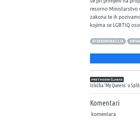
se pri primjeni na pro
resorno Ministarstvo 
zakona te ih pozivamo 
kojima se LGBTIQ osob
DISKRIMINACIJA
HRVA
Navigacija član
PRETHODNI ČLANAK
Izložba ‘My Queens’ u Spli
Komentari
komentara