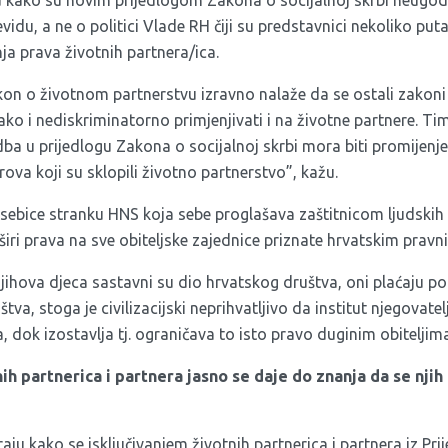
žu kako su novim prijedlogom Zakona o socijalnoj skrbi neugod
evidu, a ne o politici Vlade RH čiji su predstavnici nekoliko put
a prava životnih partnera/ica.
 o životnom partnerstvu izravno nalaže da se ostali zakoni i 
ko i nediskriminatorno primjenjivati i na životne partnere. Tim
ba u prijedlogu Zakona o socijalnoj skrbi mora biti promijenj
ova koji su sklopili životno partnerstvo”, kažu.
sebice stranku HNS koja sebe proglašava zaštitnicom ljudskih
iri prava na sve obiteljske zajednice priznate hrvatskim prav
 njihova djeca sastavni su dio hrvatskog društva, oni plaćaju po
tva, stoga je civilizacijski neprihvatljivo da institut njegovate
 dok izostavlja tj. ograničava to isto pravo duginim obiteljima
ih partnerica i partnera jasno se daje do znanja da se njih
ju kako se isključivanjem životnih partnerica i partnera iz Pr