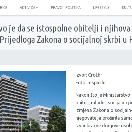
PRIČE
AKTIVIZAM
PRAVO I POLITIKA
LIFESTYLE
KULT
vo je da se istospolne obitelji i njihova
z Prijedloga Zakona o socijalnoj skrbi u
Izvor:
Crol.hr
Foto: mspm.hr
Nakon što je Ministarstvo
obitelj, mlade i socijalnu p
izmjena Zakona o socijalno
njegovatelja proširila samo
izvanbračne drugove osoba 