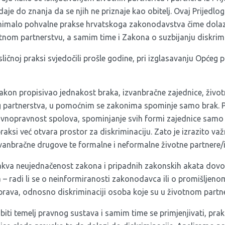
daje do znanja da se njih ne priznaje kao obitelj. Ovaj Prijedlog
 nimalo pohvalne prakse hrvatskoga zakonodavstva čime dolaz
tnom partnerstvu, a samim time i Zakona o suzbijanju diskrimi
ičnoj praksi svjedočili prošle godine, pri izglasavanju Općeg
zakon propisivao jednakost braka, izvanbračne zajednice, život
 partnerstva, u pomoćnim se zakonima spominje samo brak. 
ravnopravnost spolova, spominjanje svih formi zajednice sam
raksi već otvara prostor za diskriminaciju. Zato je izrazito v
zvanbračne drugove te formalne i neformalne životne partnere/i
vakva neujednačenost zakona i pripadnih zakonskih akata dovo
a – radi li se o neinformiranosti zakonodavca ili o promišljen
prava, odnosno diskriminaciji osoba koje su u životnom partn
i biti temelj pravnog sustava i samim time se primjenjivati, pr