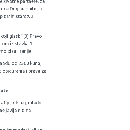
e životne partnere, za
ge Dugine obitelji i
pit Ministarstvu
oji glasi: “(3) Pravo
tom iz stavka 1.
o pisali ranije.
aknadu od 2500 kuna,
 osiguranja i prava za
šute
iju, obitelj, mlade i
e javlja niti na