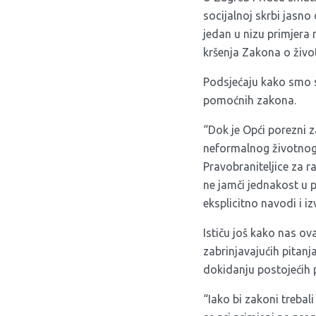
socijalnoj skrbi jasno 
jedan u nizu primjera
kršenja Zakona o živo
Podsjećaju kako smo sl
pomoćnih zakona.
“Dok je Opći porezni 
neformalnog životnog
Pravobraniteljice za 
ne jamči jednakost u p
eksplicitno navodi i i
Ističu još kako nas o
zabrinjavajućih pitanj
dokidanju postojećih 
“Iako bi zakoni trebal