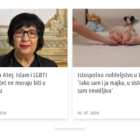
 Ateş: Islam i LGBTI
Istospolno roditeljstvo u 
tet ne moraju biti u
‘Iako sam i ja majka, u si
u
sam nevidljiva’
2026
02. 07. 2026