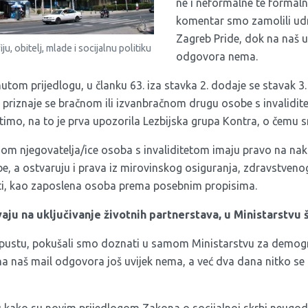
ne i neformalne te formaln
komentar smo zamolili udru
Zagreb Pride, dok na naš u
u, obitelj, mlade i socijalnu politiku
odgovora nema.
m prijedlogu, u članku 63. iza stavka 2. dodaje se stavak 3. k
 priznaje se bračnom ili izvanbračnom drugu osobe s invalidite
imo, na to je prva upozorila Lezbijska grupa Kontra, o čemu sm
som njegovatelja/ice osoba s invaliditetom imaju pravo na n
e, a ostvaruju i prava iz mirovinskog osiguranja, zdravstvenog
ti, kao zaposlena osoba prema posebnim propisima.
vaju na uključivanje životnih partnerstava, u Ministarstvu 
ropustu, pokušali smo doznati u samom Ministarstvu za demograf
 na naš mail odgovora još uvijek nema, a već dva dana nitko se n