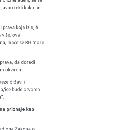
no iznenađeni, ali se
a javno rekli kako ne
prava koja iz njih
 više, ova
ena, inače se RH može
 prava, da doradi
nim okvirom.
reze državi i
lja/ice bude otvoren
”.
 ne priznaje kao
ijedloga Zakona o