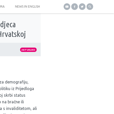
URA
NEWS IN ENGLISH
 djeca
 Hrvatskoj
AKTUELNO
 za demografiju,
olitiku iz Prijedloga
j skrbi status
 na bračne ili
s invaliditetom, ali