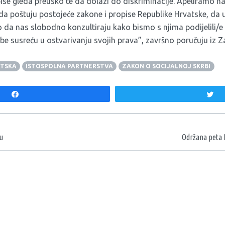
pise gleda preusko te da dolazi do diskriminacije. Apeliramo 
da poštuju postojeće zakone i propise Republike Hrvatske, da 
da nas slobodno konzultiraju kako bismo s njima podijelili/e 
e susreću u ostvarivanju svojih prava”, završno poručuju iz Z
TSKA
ISTOSPOLNA PARTNERSTVA
ZAKON O SOCIJALNOJ SKRBI
Share
T
aka
tu
Održana peta 