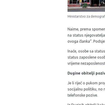
Ministarstvo za demografij
Naime, prema spomenuto
na status njegovatelja
ovoga članka”. Podsjet
Inače, osobe sa statu
status zaposlene osob
vrijeme nezaposlenos
Dugine obitelji pozi
Je li riječ o pukom p
socijalnu politiku, no
telefonske pozive.