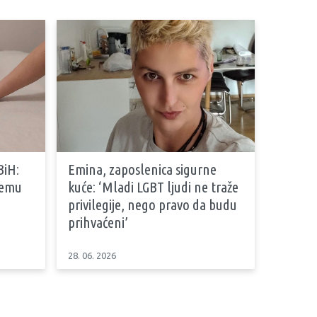
BiH:
Emina, zaposlenica sigurne
stemu
kuće: ‘Mladi LGBT ljudi ne traže
privilegije, nego pravo da budu
prihvaćeni’
28. 06. 2026