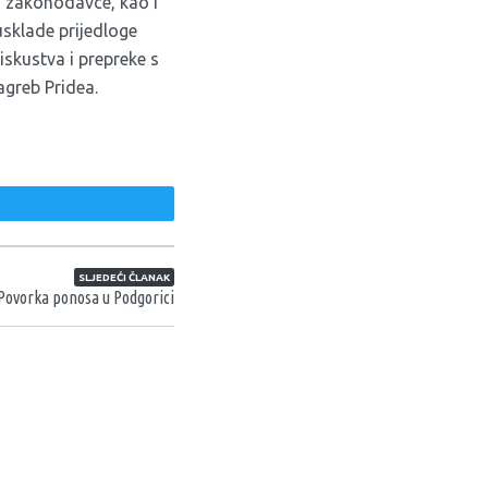
na zakonodavce, kao i
usklade prijedloge
iskustva i prepreke s
agreb Pridea.
weet
SLJEDEĆI ČLANAK
Povorka ponosa u Podgorici