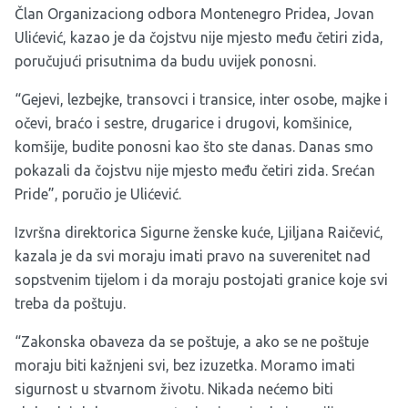
Član Organizaciong odbora Montenegro Pridea, Jovan
Ulićević, kazao je da čojstvu nije mjesto među četiri zida,
poručujući prisutnima da budu uvijek ponosni.
“Gejevi, lezbejke, transovci i transice, inter osobe, majke i
očevi, braćo i sestre, drugarice i drugovi, komšinice,
komšije, budite ponosni kao što ste danas. Danas smo
pokazali da čojstvu nije mjesto među četiri zida. Srećan
Pride”, poručio je Ulićević.
Izvršna direktorica Sigurne ženske kuće, Ljiljana Raičević,
kazala je da svi moraju imati pravo na suverenitet nad
sopstvenim tijelom i da moraju postojati granice koje svi
treba da poštuju.
“Zakonska obaveza da se poštuje, a ako se ne poštuje
moraju biti kažnjeni svi, bez izuzetka. Moramo imati
sigurnost u stvarnom životu. Nikada nećemo biti