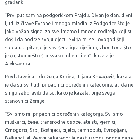
građanki.
“Prvi put sam na podgoričkom Prajdu. Divan je dan, divni
ljudi iz čitave Evrope i mnogo mladih iz Podgorice što je
jako važan signal za sve. Imamo i mnogo roditelja koji su
došli da podrže svoju djecu. Sviđa mi se i ovogodišnji
slogan. U pitanju je savršena igra riječima, zbog toga što
je čojstvo nešto što svako od nas ima”, kazala je
Aleksandra.
Predstavnica Udruženja Korina, Tijana Kovačević, kazala
je da su svi ljudi pripadnici određenih kategorija, ali da ne
smiju zaboraviti da su, kako je kazala, prije svega
stanovnici Zemlje.
“Svi smo mi pripadnici određenih kategorija. Svi smo
muškarci, žene, transrodne osobe, ateisti, vjernici,
Crnogorci, Srbi, Bošnjaci, bijelci, tamnoputi, Evropljani,
Balkanci, ali će sve te kategorije pasti u vodu onoga dana