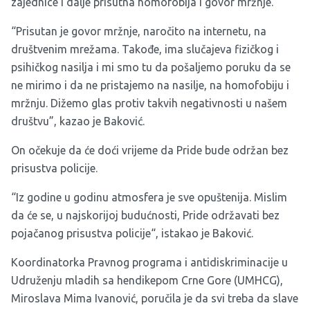
zajednice i dalje prisutna homofobija i govor mržnje.
“Prisutan je govor mržnje, naročito na internetu, na
društvenim mrežama. Takođe, ima slučajeva fizičkog i
psihičkog nasilja i mi smo tu da pošaljemo poruku da se
ne mirimo i da ne pristajemo na nasilje, na homofobiju i
mržnju. Dižemo glas protiv takvih negativnosti u našem
društvu”, kazao je Baković.
On očekuje da će doći vrijeme da Pride bude održan bez
prisustva policije.
“Iz godine u godinu atmosfera je sve opuštenija. Mislim
da će se, u najskorijoj budućnosti, Pride održavati bez
pojačanog prisustva policije“, istakao je Baković.
Koordinatorka Pravnog programa i antidiskriminacije u
Udruženju mladih sa hendikepom Crne Gore (UMHCG),
Miroslava Mima Ivanović, poručila je da svi treba da slave