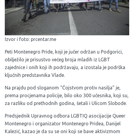
Izvor i foto:
prcentar.me
Peti Montenegro Pride, koji je jučer održan u Podgorici,
obilježilo je prisustvo većeg broja mladih iz LGBT
zajednice i onih koji ih podržavaju, a izostala je podrška
ključnih predstavnika Vlade.
Na prajdu pod sloganom “Čojstvom protiv nasilja” je,
prema procjenama policije, bilo oko 300 učesnika, koji su,
za razliku od prethodnih godina, šetali i Ulicom Slobode.
Predsjednik Upravnog odbora LGBTIQ asocijacije Queer
Montenegro i organizator Montenegro Pridea, Danijel
Kalezić, kazao je da su se oni koji se bave aktivizmom