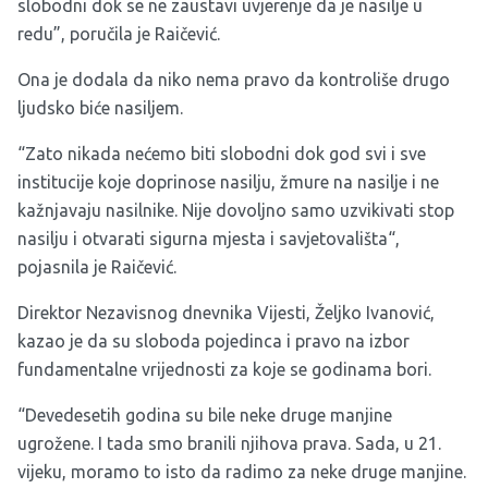
slobodni dok se ne zaustavi uvjerenje da je nasilje u
redu”, poručila je Raičević.
Ona je dodala da niko nema pravo da kontroliše drugo
ljudsko biće nasiljem.
“Zato nikada nećemo biti slobodni dok god svi i sve
institucije koje doprinose nasilju, žmure na nasilje i ne
kažnjavaju nasilnike. Nije dovoljno samo uzvikivati stop
nasilju i otvarati sigurna mjesta i savjetovališta“,
pojasnila je Raičević.
Direktor Nezavisnog dnevnika Vijesti, Željko Ivanović,
kazao je da su sloboda pojedinca i pravo na izbor
fundamentalne vrijednosti za koje se godinama bori.
“Devedesetih godina su bile neke druge manjine
ugrožene. I tada smo branili njihova prava. Sada, u 21.
vijeku, moramo to isto da radimo za neke druge manjine.