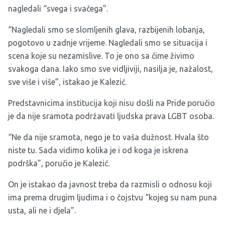
nagledali “svega i svačega”.
“Nagledali smo se slomljenih glava, razbijenih lobanja,
pogotovo u zadnje vrijeme. Nagledali smo se situacija i
scena koje su nezamislive. To je ono sa čime živimo
svakoga dana. Iako smo sve vidljiviji, nasilja je, nažalost,
sve više i više”, istakao je Kalezić.
Predstavnicima institucija koji nisu došli na Pride poručio
je da nije sramota podržavati ljudska prava LGBT osoba.
“Ne da nije sramota, nego je to vaša dužnost. Hvala što
niste tu. Sada vidimo kolika je i od koga je iskrena
podrška”, poručio je Kalezić.
On je istakao da javnost treba da razmisli o odnosu koji
ima prema drugim ljudima i o čojstvu “kojeg su nam puna
usta, ali ne i djela”.