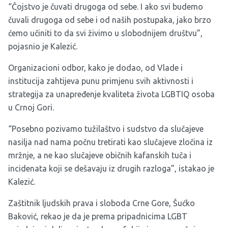
“Čojstvo je čuvati drugoga od sebe. I ako svi budemo
čuvali drugoga od sebe i od naših postupaka, jako brzo
ćemo učiniti to da svi živimo u slobodnijem društvu”,
pojasnio je Kalezić.
Organizacioni odbor, kako je dodao, od Vlade i
institucija zahtijeva punu primjenu svih aktivnosti i
strategija za unapređenje kvaliteta života LGBTIQ osoba
u Crnoj Gori.
“Posebno pozivamo tužilaštvo i sudstvo da slučajeve
nasilja nad nama počnu tretirati kao slučajeve zločina iz
mržnje, a ne kao slučajeve običnih kafanskih tuča i
incidenata koji se dešavaju iz drugih razloga”, istakao je
Kalezić.
Zaštitnik ljudskih prava i sloboda Crne Gore, Šućko
Baković, rekao je da je prema pripadnicima LGBT