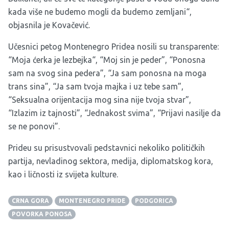
kada više ne budemo mogli da budemo zemljani“,
objasnila je Kovačević.
Učesnici petog Montenegro Pridea nosili su transparente:
“Moja ćerka je lezbejka“, “Moj sin je peder”, “Ponosna
sam na svog sina pedera”, “Ja sam ponosna na moga
trans sina”, “Ja sam tvoja majka i uz tebe sam”,
“Seksualna orijentacija mog sina nije tvoja stvar”,
“Izlazim iz tajnosti”, “Jednakost svima”, “Prijavi nasilje da
se ne ponovi”.
Prideu su prisustvovali pedstavnici nekoliko političkih
partija, nevladinog sektora, medija, diplomatskog kora,
kao i ličnosti iz svijeta kulture.
CRNA GORA
MONTENEGRO PRIDE
PODGORICA
POVORKA PONOSA