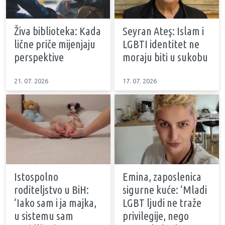
Živa biblioteka: Kada
Seyran Ateş: Islam i
lične priče mijenjaju
LGBTI identitet ne
perspektive
moraju biti u sukobu
21. 07. 2026
17. 07. 2026
Istospolno
Emina, zaposlenica
roditeljstvo u BiH:
sigurne kuće: ‘Mladi
‘Iako sam i ja majka,
LGBT ljudi ne traže
u sistemu sam
privilegije, nego