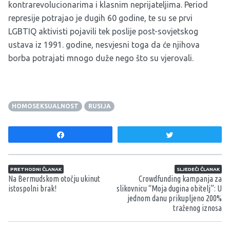
kontrarevolucionarima i klasnim neprijateljima. Period
represije potrajao je dugih 60 godine, te su se prvi
LGBTIQ aktivisti pojavili tek poslije post-sovjetskog
ustava iz 1991. godine, nesvjesni toga da će njihova
borba potrajati mnogo duže nego što su vjerovali.
HOMOSEKSUALNOST
RUSIJA
Share
Tweet
Navigacija članaka
PRETHODNI ČLANAK
SLJEDEĆI ČLANAK
Na Bermudskom otočju ukinut
Crowdfunding kampanja za
istospolni brak!
slikovnicu “Moja dugina obitelj”: U
jednom danu prikupljeno 200%
traženog iznosa