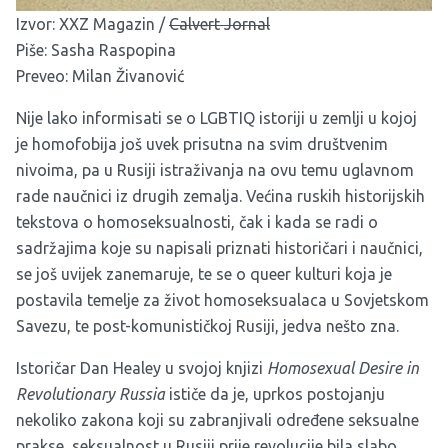
Izvor:
XXZ Magazin
/
Calvert Jornal
Piše: Sasha Raspopina
Preveo: Milan Živanović
Nije lako informisati se o LGBTIQ istoriji u zemlji u kojoj
je homofobija još uvek prisutna na svim društvenim
nivoima, pa u Rusiji istraživanja na ovu temu uglavnom
rade naučnici iz drugih zemalja. Većina ruskih historijskih
tekstova o homoseksualnosti, čak i kada se radi o
sadržajima koje su napisali priznati historičari i naučnici,
se još uvijek zanemaruje, te se o queer kulturi koja je
postavila temelje za život homoseksualaca u Sovjetskom
Savezu, te post-komunističkoj Rusiji, jedva nešto zna.
Istoričar Dan Healey u svojoj knjizi
Homosexual Desire in
Revolutionary Russia
ističe da je, uprkos postojanju
nekoliko zakona koji su zabranjivali određene seksualne
prakse, seksualnost u Rusiji prije revolucije bila slabo