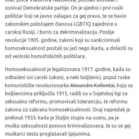
osnivač Demokratske partije. On je ujedno i prvi ruski
političar koji se javno zalagao za gej prava, te se bavio
zakonskim položajem članova LGBTIQ zajednice u
carskoj Rusiji, i borio za dekriminalizaciju. Poslije
revolucije 1905. godine
, zakoni koji su sankcionisali
homoseksualnost postali su jači nego ikada, a dolazili su
od većinski homofobičnih političara.
Homoseksualnost je legalizovana 1917. godine, kada su
odbačeni svi carski zakoni, a neki boljševici, poput ruske
komunističke revolucionarke
Alexandre Kollontai,
koja se
boljševicima priključila 1915, radili su u Svjetskoj ligi za
seksualnu reformu, promovisali toleranciju, te reformu
zakona za zabranu homoseksualnosti. Ovaj napredak je
prekinut 1933. kada je Staljin stupio na scenu, pa je
muška seksualnost ponovo kriminalizovana, te su se gej
muškarci često proglašavali špijunima,