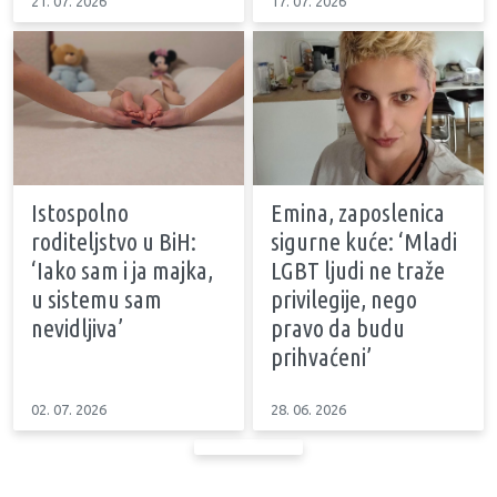
21. 07. 2026
17. 07. 2026
Istospolno
Emina, zaposlenica
roditeljstvo u BiH:
sigurne kuće: ‘Mladi
‘Iako sam i ja majka,
LGBT ljudi ne traže
u sistemu sam
privilegije, nego
nevidljiva’
pravo da budu
prihvaćeni’
02. 07. 2026
28. 06. 2026