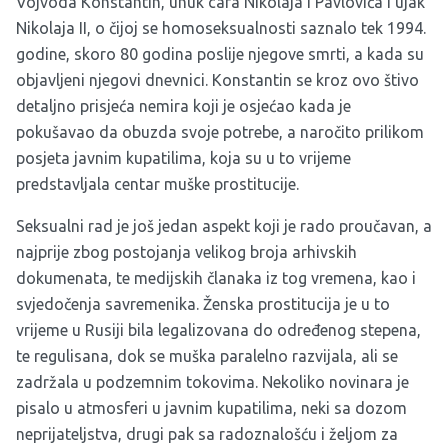
Vojvoda Konstantin
, unuk cara Nikolaja I Pavloviča i ujak
Nikolaja II, o čijoj se homoseksualnosti saznalo tek 1994.
godine, skoro 80 godina poslije njegove smrti, a kada su
objavljeni njegovi dnevnici. Konstantin se kroz ovo štivo
detaljno prisjeća nemira koji je osjećao kada je
pokušavao da obuzda svoje potrebe, a naročito prilikom
posjeta javnim kupatilima, koja su u to vrijeme
predstavljala centar muške prostitucije.
Seksualni rad je još jedan aspekt koji je rado proučavan, a
najprije zbog postojanja velikog broja arhivskih
dokumenata, te medijskih članaka iz tog vremena, kao i
svjedočenja savremenika. Ženska prostitucija je u to
vrijeme u Rusiji bila legalizovana do određenog stepena,
te regulisana, dok se muška paralelno razvijala, ali se
zadržala u podzemnim tokovima. Nekoliko novinara je
pisalo u atmosferi u javnim kupatilima, neki sa dozom
neprijateljstva, drugi pak sa radoznalošću i željom za