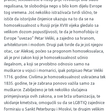
regulisana, te slobodnija nego u bilo kom dijelu Evrope
tog vremena. Još nekoliko istraživača tvrdi slično, te
ističe da istorijske činjenice ukazuju na to da se na
homoseksualnost u Rusiji prije XVIII vijeka gledalo sa
velikom dozom popustljivosti, te da je homofobiju iz
Evrope “uvezao” Petar Veliki, a zajedno sa hranom,
arhitekturom i modom. Drugi pak tvrde da je još njegov
otac, car Aleksej, počeo sa progonom homoseksualaca,
ali je prvi zakon koji je homoseksualnost učinio
ilegalnom, a koji se prvobitno odnosio samo na
muškarce u vojsci i mornarici, ipak potpisao Petar Veliki
1716. godine. Civilima je homoseksualnost uskraćena tek
1835. godine, te je zabrana ponovo važila samo za
muškarce. Zabilježeno je tek nekoliko slučajeva
primjenjivanja ovih zakona, a sve brža urbanizacija, te
ukidanje kmetstva, omogućili su da se LGBTIQ zajednice
formiraju u Sankt Peterburgu i Moskvi, te drugim velikim