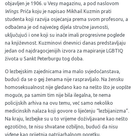
objavljen je 1906. u Vesy magazinu, a pod naslovom
Wings
. Priča koju je napisao Mikhail Kuzmin prati
studenta koji razvija osjećanja prema svom profesoru, a
odbačena je od najvećeg dijela stručne javnosti,
uključujući i one koji su inače imali progresivne poglede
na književnost. Kuzminovi dnevnici danas predstavljaju
jedan od najdragocjenijih izvora za mapiranje LGBTIQ
života u Sankt Peterburgu tog doba.
O lezbejskim zajednicama ima malo svjedočanstava,
budući da se o gej ženama nije raspravljalo. Na žensku
homoseksualnost nije gledano kao na nešto što je uopšte
moguće, pa samim tim nije bila ilegalna, te nema
policijskih arhiva na ovu temu, već samo nekoliko
medicinskih nalaza koji govore o liječenju “lezbijanizma”.
Na kraju, lezbejke su u to vrijeme doživljavane kao nešto
egzotično, te nisu shvatane ozbiljno, budući da nisu
viđene kao prijetnja patrijarhalnom poretku.