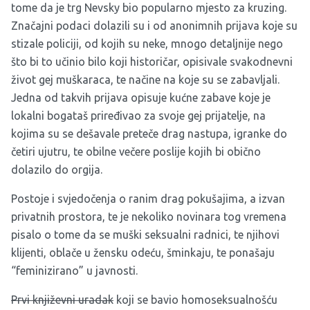
tome da je trg Nevsky bio popularno mjesto za kruzing.
Značajni podaci dolazili su i od anonimnih prijava koje su
stizale policiji, od kojih su neke, mnogo detaljnije nego
što bi to učinio bilo koji historičar, opisivale svakodnevni
život gej muškaraca, te načine na koje su se zabavljali.
Jedna od takvih prijava opisuje kućne zabave koje je
lokalni bogataš priređivao za svoje gej prijatelje, na
kojima su se dešavale preteče drag nastupa, igranke do
četiri ujutru, te obilne večere poslije kojih bi obično
dolazilo do orgija.
Postoje i svjedočenja o ranim drag pokušajima, a izvan
privatnih prostora, te je nekoliko novinara tog vremena
pisalo o tome da se muški seksualni radnici, te njihovi
klijenti, oblače u žensku odeću, šminkaju, te ponašaju
“feminizirano” u javnosti.
Prvi književni uradak
koji se bavio homoseksualnošću