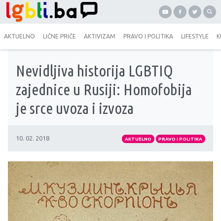
AKTUELNO
LIČNE PRIČE
AKTIVIZAM
PRAVO I POLITIKA
LIFESTYLE
K
Nevidljiva historija LGBTIQ
zajednice u Rusiji: Homofobija
je srce uvoza i izvoza
10. 02. 2018
AKTUELNO
PRAVO I POLITIKA