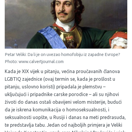
Petar Veliki: Da li je on uvezao homofobiju iz zapadne Evrope?
Photo: www.calvertjournal.com
Kada je XIX vijek u pitanju, većina proučavanih članova
LGBTIQ zajednice (ovaj termin se, kada je prošlost u
pitanju, uslovno koristi) pripadala je plemstvu –
uključujući i pripadnike carske porodice – ali su njihovi
životi do danas ostali obavijeni velom misterije, budući
da je iskrena komunikacija o homoseksualnosti, i
seksualnosti uopšte, u Rusiji i danas na meti predrasuda,
te predstavlja tabu. Jedan od najboljih primjera je
Veliki