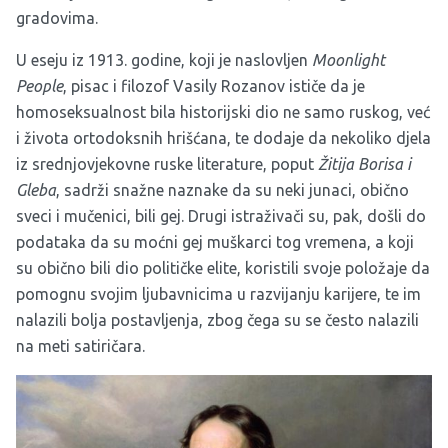
gradovima.
U eseju iz 1913. godine, koji je naslovljen
Moonlight
People
, pisac i filozof Vasily Rozanov ističe da je
homoseksualnost bila historijski dio ne samo ruskog, već
i života ortodoksnih hrišćana, te dodaje da nekoliko djela
iz srednjovjekovne ruske literature, poput
Žitija Borisa i
Gleba
, sadrži snažne naznake da su neki junaci, obično
sveci i mučenici, bili gej. Drugi istraživači su, pak, došli do
podataka da su moćni gej muškarci tog vremena, a koji
su obično bili dio političke elite, koristili svoje položaje da
pomognu svojim ljubavnicima u razvijanju karijere, te im
nalazili bolja postavljenja, zbog čega su se često nalazili
na meti satiričara.