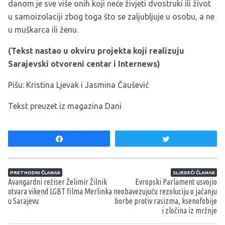
danom je sve više onih koji neće živjeti dvostruki ili život
u samoizolaciji zbog toga što se zaljubljuje u osobu, a ne
u muškarca ili ženu.
(Tekst nastao u okviru projekta koji realizuju
Sarajevski otvoreni centar
i Internews)
Pišu: Kristina Ljevak i Jasmina Čaušević
Tekst preuzet iz
magazina Dani
Share
Tweet
Navigacija članaka
PRETHODNI ČLANAK
SLJEDEĆI ČLANAK
Avangardni režiser Želimir Žilnik
Evropski Parlament usvojio
otvara vikend LGBT filma Merlinka
neobavezujuću rezoluciju o jačanju
u Sarajevu
borbe protiv rasizma, ksenofobije
i zločina iz mržnje