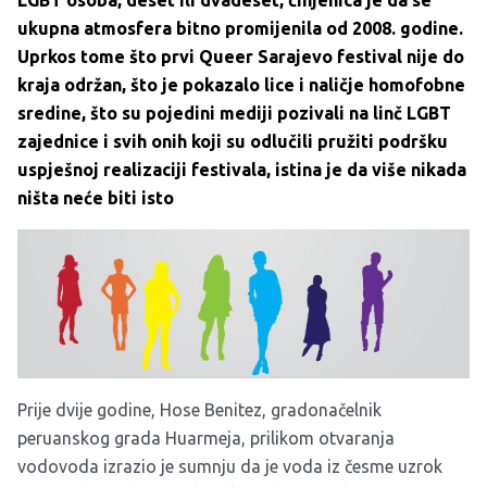
LGBT osoba, deset ili dvadeset, činjenica je da se
ukupna atmosfera bitno promijenila od 2008. godine.
Uprkos tome što prvi Queer Sarajevo festival nije do
kraja održan, što je pokazalo lice i naličje homofobne
sredine, što su pojedini mediji pozivali na linč LGBT
zajednice i svih onih koji su odlučili pružiti podršku
uspješnoj realizaciji festivala, istina je da više nikada
ništa neće biti isto
Prije dvije godine, Hose Benitez, gradonačelnik
peruanskog grada Huarmeja, prilikom otvaranja
vodovoda izrazio je sumnju da je voda iz česme uzrok