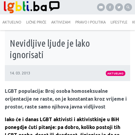
AKTUELNO
LIČNE PRIČE
AKTIVIZAM
PRAVO I POLITIKA
LIFESTYLE
K
Nevidljive ljude je lako
ignorisati
14. 03. 2013
AKTUELNO
LGBT populacija: Broj osoba homoseksualne
orijentacije ne raste, on je konstantan kroz vrijeme i
prostor, raste samo njihova javna vidljivost
Iako će i danas LGBT aktivisti i aktivistkinje u BiH
ponegdje čuti pitanje: pa dobro, koliko postoji tih