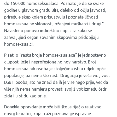
do 150.000 homoseksualaca! Poznato je da se svake
godine u glavnom gradu BiH, daleko od očiju javnosti,
priređuje skup kojem prisustvuju i poznate ličnosti
homoseksualne sklonosti, oženjeni muškarci i drugi.”
Navedeno ponovo indirektno implicira kako se
zahvaljujući organizovanim skupovima pridobijaju
homoseksualci.
Pisati o “rastu broja homoseksualaca” je jednostavno
glupost, loše i neprofesionalno novinarstvo. Broj
homoseksualnih osoba je stoljećima isti u udjelu opće
populacije, pa nema što rasti. Drugačija je veća vidljivost
LGBT osoba, što ne znači da ih je više nego prije, već da
više njih nema namjeru provesti svoj život između četiri
zida i u stidu kao prije.
Donekle opravdanje može biti što je riječ o relativno
novoj tematici, koja traži poznavanje ispravne