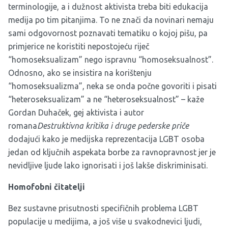
terminologije, a i dužnost aktivista treba biti edukacija
medija po tim pitanjima. To ne znači da novinari nemaju
sami odgovornost poznavati tematiku o kojoj pišu, pa
primjerice ne koristiti nepostojeću riječ
“homoseksualizam” nego ispravnu “homoseksualnost”.
Odnosno, ako se insistira na korištenju
“homoseksualizma”, neka se onda počne govoriti i pisati
“heteroseksualizam” a ne “heteroseksualnost” – kaže
Gordan Duhaček, gej aktivista i autor
romana
Destruktivna kritika i druge pederske priče
dodajući kako je medijska reprezentacija LGBT osoba
jedan od ključnih aspekata borbe za ravnopravnost jer je
nevidljive ljude lako ignorisati i još lakše diskriminisati.
Homofobni čitatelji
Bez sustavne prisutnosti specifičnih problema LGBT
populacije u medijima, a još više u svakodnevici ljudi,