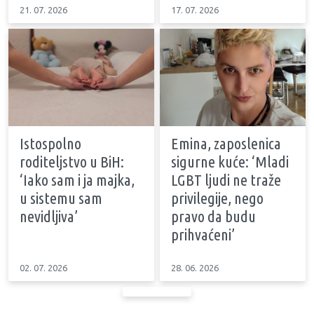
21. 07. 2026
17. 07. 2026
Istospolno
Emina, zaposlenica
roditeljstvo u BiH:
sigurne kuće: ‘Mladi
‘Iako sam i ja majka,
LGBT ljudi ne traže
u sistemu sam
privilegije, nego
nevidljiva’
pravo da budu
prihvaćeni’
02. 07. 2026
28. 06. 2026