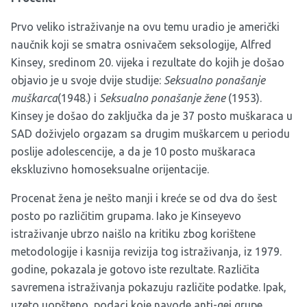
Prvo veliko istraživanje na ovu temu uradio je američki
naučnik koji se smatra osnivačem seksologije, Alfred
Kinsey, sredinom 20. vijeka i rezultate do kojih je došao
objavio je u svoje dvije studije:
Seksualno ponašanje
muškarca
(1948.) i
Seksualno ponašanje žene
(1953).
Kinsey je došao do zaključka da je 37 posto muškaraca u
SAD doživjelo orgazam sa drugim muškarcem u periodu
poslije adolescencije, a da je 10 posto muškaraca
ekskluzivno homoseksualne orijentacije.
Procenat žena je nešto manji i kreće se od dva do šest
posto po različitim grupama. Iako je Kinseyevo
istraživanje ubrzo naišlo na kritiku zbog korištene
metodologije i kasnija revizija tog istraživanja, iz 1979.
godine, pokazala je gotovo iste rezultate. Različita
savremena istraživanja pokazuju različite podatke. Ipak,
uzeto uopšteno, podaci koje navode anti-gej grupe