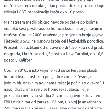
obično se kreću od oko jedan posto, dok se procenti koje
citiraju LGBT organizacije kreću oko 10 posto.
Mainstream mediji obično navode podatke po kojima
ima oko šest posto osoba homoseksualne orijentacije u
društvu. Godine 2006. urađena je procjena o broju gejeva
i lezbejki u SAD na osnovu broja gej i lezbejskih porodica.
Procenti se razlikuju od države do države, kao i od grada
do grada, i kreću se od 1,5 posto u New Carolini, do 16,6
posto u Kaliforniji.
Godine 2010., u isto vrijeme kad su se Peruanci plašili
homoseksualnosti kao posljedice vode iz česme, u
jednim bh. dnevnim novinama tekst je počinjao ovako: “U
našoj državi ima sve više homoseksualaca. To je
pokazala i nedavna studija Zavoda za javno zdravstvo
FBiH o rizicima od zaraze HIV-om, u kojoj je anketirano
248 muškaraca koji imaju seksualne odnose s osobama