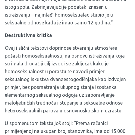
istog spola. Zabrinjavajući je podatak iznesen u
istraživanju – najmlađi homoseksualac stupio je u
seksualne odnose kada je imao samo 12 godina.”
Destruktivna kritika
Ovaj i slični tekstovi doprinose stvaranju atmosfere
pošasti homoseksualnosti, na osnovu istraživanja koja
su imala drugačiji cilj izvodi se zaključak kako je
homoseksualnost u porastu te navodi primjer
seksualnog iskustva dvanaestogodišnjaka kao izdvojen
primjer, bez posmatranja ukupnog stanja izostanka
elementarnog seksualnog odgoja uz zaboravljanje
maloljetničkih trudnoća i stupanje u seksualne odnose
heteroseksualnih parova u osnovnoškolskom uzrastu.
U spomenutom tekstu još stoji: “Prema računici
primijenjenoj na ukupan broj stanovnika, ima od 15.000