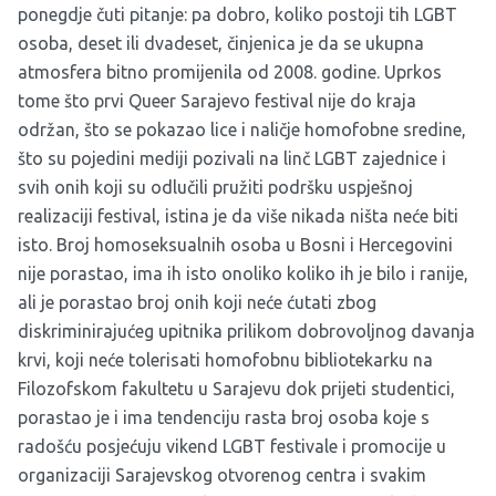
ponegdje čuti pitanje: pa dobro, koliko postoji tih LGBT
osoba, deset ili dvadeset, činjenica je da se ukupna
atmosfera bitno promijenila od 2008. godine. Uprkos
tome što prvi Queer Sarajevo festival nije do kraja
održan, što se pokazao lice i naličje homofobne sredine,
što su pojedini mediji pozivali na linč LGBT zajednice i
svih onih koji su odlučili pružiti podršku uspješnoj
realizaciji festival, istina je da više nikada ništa neće biti
isto. Broj homoseksualnih osoba u Bosni i Hercegovini
nije porastao, ima ih isto onoliko koliko ih je bilo i ranije,
ali je porastao broj onih koji neće ćutati zbog
diskriminirajućeg upitnika prilikom dobrovoljnog davanja
krvi, koji neće tolerisati homofobnu bibliotekarku na
Filozofskom fakultetu u Sarajevu dok prijeti studentici,
porastao je i ima tendenciju rasta broj osoba koje s
radošću posjećuju vikend LGBT festivale i promocije u
organizaciji Sarajevskog otvorenog centra i svakim