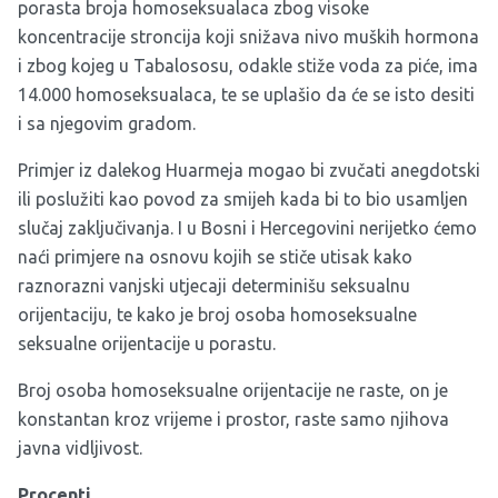
porasta broja homoseksualaca zbog visoke
koncentracije stroncija koji snižava nivo muških hormona
i zbog kojeg u Tabalososu, odakle stiže voda za piće, ima
14.000 homoseksualaca, te se uplašio da će se isto desiti
i sa njegovim gradom.
Primjer iz dalekog Huarmeja mogao bi zvučati anegdotski
ili poslužiti kao povod za smijeh kada bi to bio usamljen
slučaj zaključivanja. I u Bosni i Hercegovini nerijetko ćemo
naći primjere na osnovu kojih se stiče utisak kako
raznorazni vanjski utjecaji determinišu seksualnu
orijentaciju, te kako je broj osoba homoseksualne
seksualne orijentacije u porastu.
Broj osoba homoseksualne orijentacije ne raste, on je
konstantan kroz vrijeme i prostor, raste samo njihova
javna vidljivost.
Procenti