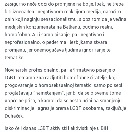
zasigurno neće doći do promjene na bolje. Ipak, ne treba
biti iznenađen i negativnom reakcijom medija, naročito
onih koji naginju senzacionalizmu, s obzirom da je većina
medijskih konzumenata na Balkanu, budimo realni,
homofobna. Ali i samo pisanje, pa i negativno i
neprofesionalno, o pederima i lezbijkama stvara
promjenu, jer onemogućava ljudima ignoriranje te
tematike.
Novinarski profesionalno, pa i afirmativno pisanje o
LGBT temama zna razljutiti homofobne čitatelje, koji
progovaranje o homoseksualnoj tematici samo po sebi
proglašavaju “nametanjem”, jer bi da se o svemu tome
uopće ne priča, a kamoli da se nešto učini na smanjenju
diskriminacije i agresije prema LGBT osobama, zaključuje
Duhaček.
Iako će i danas LGBT aktivisti i aktivistkinje u BiH