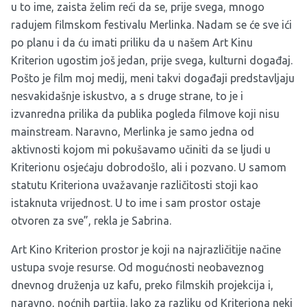
u to ime, zaista želim reći da se, prije svega, mnogo
radujem filmskom festivalu Merlinka. Nadam se će sve ići
po planu i da ću imati priliku da u našem Art Kinu
Kriterion ugostim još jedan, prije svega, kulturni događaj.
Pošto je film moj medij, meni takvi događaji predstavljaju
nesvakidašnje iskustvo, a s druge strane, to je i
izvanredna prilika da publika pogleda filmove koji nisu
mainstream. Naravno, Merlinka je samo jedna od
aktivnosti kojom mi pokušavamo učiniti da se ljudi u
Kriterionu osjećaju dobrodošlo, ali i pozvano. U samom
statutu Kriteriona uvažavanje različitosti stoji kao
istaknuta vrijednost. U to ime i sam prostor ostaje
otvoren za sve”, rekla je Sabrina.
Art Kino Kriterion prostor je koji na najrazličitije načine
ustupa svoje resurse. Od mogućnosti neobaveznog
dnevnog druženja uz kafu, preko filmskih projekcija i,
naravno, noćnih partija. Iako za razliku od Kriteriona neki