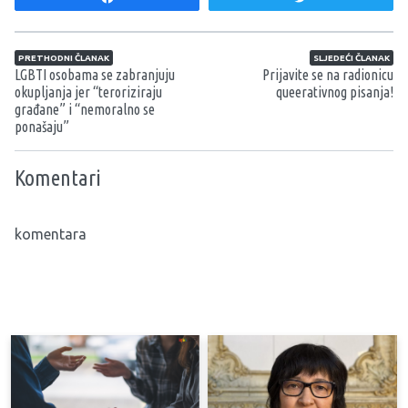
Navigacija članaka
PRETHODNI ČLANAK
SLJEDEĆI ČLANAK
LGBTI osobama se zabranjuju
Prijavite se na radionicu
okupljanja jer “teroriziraju
queerativnog pisanja!
građane” i “nemoralno se
ponašaju”
Komentari
komentara