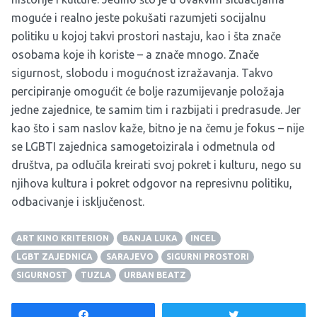
moguće i realno jeste pokušati razumjeti socijalnu
politiku u kojoj takvi prostori nastaju, kao i šta znače
osobama koje ih koriste – a znače mnogo. Znače
sigurnost, slobodu i mogućnost izražavanja. Takvo
percipiranje omogućit će bolje razumijevanje položaja
jedne zajednice, te samim tim i razbijati i predrasude. Jer
kao što i sam naslov kaže, bitno je na čemu je fokus – nije
se LGBTI zajednica samogetoizirala i odmetnula od
društva, pa odlučila kreirati svoj pokret i kulturu, nego su
njihova kultura i pokret odgovor na represivnu politiku,
odbacivanje i isključenost.
ART KINO KRITERION
BANJA LUKA
INCEL
LGBT ZAJEDNICA
SARAJEVO
SIGURNI PROSTORI
SIGURNOST
TUZLA
URBAN BEATZ
Share
Tweet