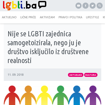
AKTUELNO
LIČNE PRIČE
AKTIVIZAM
PRAVO I POLITIKA
LIFESTYLE
K
Nije se LGBTI zajednica
samogetoizirala, nego ju je
društvo isključilo iz društvene
realnosti
11. 09. 2018
AKTUELNO
KULTURA