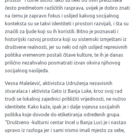
prostor” i tome slično. Iako su neki od ovih predznaka
često predmetom različitih rasprava, uvijek je dobro znati
na čemu je zapravo fokus i uslijed kakvog socijalnog
konteksta su se takvi identiteti i prostori razvijali, i šta su
značili za ljude koji su ih koristili. Bitno je poznavati i
historijski razvoj prostora koji su sistemski izmještani iz
društvene realnosti, jer su neki od njih uslijed represivnih
politika vremenom postali čitave kulture, te ih je danas
prilično nezahvalno posmatrati izvan okvira njihovog
socijalnog naslijeđa.
Vesna Malešević, aktivistica Udruženja nezavisnih
stvaralaca i aktivista Geto iz Banja Luke, kroz svoj rad
trudi se lokalnoj zajednici približiti vrijednosti, ne nužno
identitete. Kako kaže, ipak je i dalje svjesna socijalnih
politika koje dovode do etiketiranja određenih grupa.
“Društveno -kulturni centar Incel u Banja Luci je i nastao
upravo iz razloga jer i sami nismo imali mjesto za sebe,