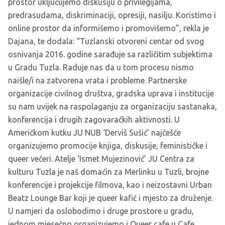
prostor uključujemo diskusiju o privilegijama,
predrasudama, diskriminaciji, opresiji, nasilju. Koristimo i
online prostor da informišemo i promovišemo”, rekla je
Dajana, te dodala: “Tuzlanski otvoreni centar od svog
osnivanja 2016. godine sarađuje sa različitim subjektima
u Gradu Tuzla. Raduje nas da u tom procesu nismo
naišle/i na zatvorena vrata i probleme. Partnerske
organizacije civilnog društva, gradska uprava i institucije
su nam uvijek na raspolaganju za organizaciju sastanaka,
konferencija i drugih zagovaračkih aktivnosti. U
Američkom kutku JU NUB ‘Derviš Sušić’ najčešće
organizujemo promocije knjiga, diskusije, feminističke i
queer večeri. Atelje ‘Ismet Mujezinović’ JU Centra za
kulturu Tuzla je naš domaćin za Merlinku u Tuzli, brojne
konferencije i projekcije filmova, kao i neizostavni Urban
Beatz Lounge Bar koji je queer kafić i mjesto za druženje.
U namjeri da oslobodimo i druge prostore u gradu,
jednom mjesečno organizujemo i Queer cafe u Cafe