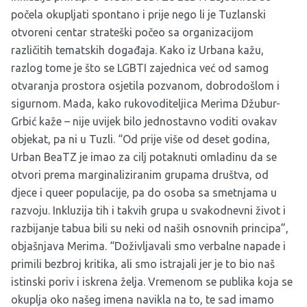
počela okupljati spontano i prije nego li je Tuzlanski
otvoreni centar strateški počeo sa organizacijom
različitih tematskih događaja. Kako iz Urbana kažu,
razlog tome je što se LGBTI zajednica već od samog
otvaranja prostora osjetila pozvanom, dobrodošlom i
sigurnom. Mada, kako rukovoditeljica Merima Džubur-
Grbić kaže – nije uvijek bilo jednostavno voditi ovakav
objekat, pa ni u Tuzli. “Od prije više od deset godina,
Urban BeaTZ je imao za cilj potaknuti omladinu da se
otvori prema marginaliziranim grupama društva, od
djece i queer populacije, pa do osoba sa smetnjama u
razvoju. Inkluzija tih i takvih grupa u svakodnevni život i
razbijanje tabua bili su neki od naših osnovnih principa”,
objašnjava Merima. “Doživljavali smo verbalne napade i
primili bezbroj kritika, ali smo istrajali jer je to bio naš
istinski poriv i iskrena želja. Vremenom se publika koja se
okuplja oko našeg imena navikla na to, te sad imamo