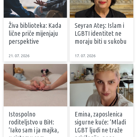
Živa biblioteka: Kada
Seyran Ateş: Islam i
lične priče mijenjaju
LGBTI identitet ne
perspektive
moraju biti u sukobu
21. 07. 2026
17. 07. 2026
Istospolno
Emina, zaposlenica
roditeljstvo u BiH:
sigurne kuće: ‘Mladi
‘Iako sam i ja majka,
LGBT ljudi ne traže