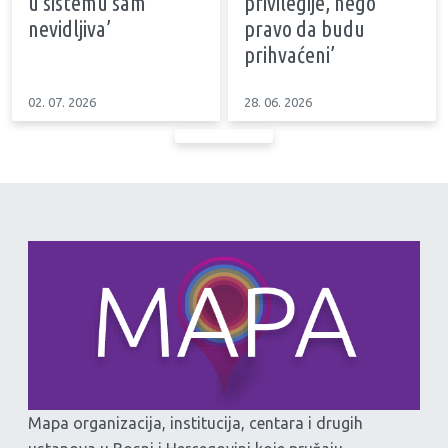
u sistemu sam
privilegije, nego
nevidljiva’
pravo da budu
prihvaćeni’
02. 07. 2026
28. 06. 2026
Mapa organizacija, institucija, centara i drugih