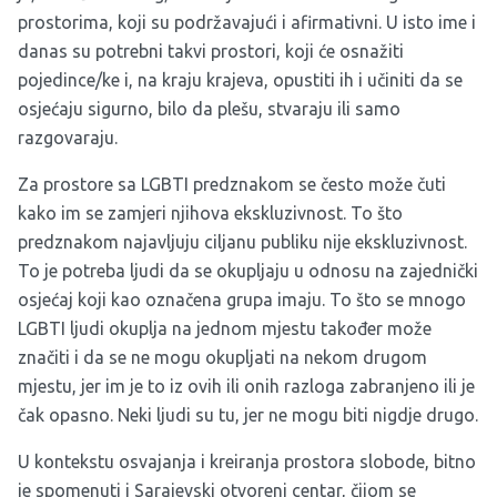
prostorima, koji su podržavajući i afirmativni. U isto ime i
danas su potrebni takvi prostori, koji će osnažiti
pojedince/ke i, na kraju krajeva, opustiti ih i učiniti da se
osjećaju sigurno, bilo da plešu, stvaraju ili samo
razgovaraju.
Za prostore sa LGBTI predznakom se često može čuti
kako im se zamjeri njihova ekskluzivnost. To što
predznakom najavljuju ciljanu publiku nije ekskluzivnost.
To je potreba ljudi da se okupljaju u odnosu na zajednički
osjećaj koji kao označena grupa imaju. To što se mnogo
LGBTI ljudi okuplja na jednom mjestu također može
značiti i da se ne mogu okupljati na nekom drugom
mjestu, jer im je to iz ovih ili onih razloga zabranjeno ili je
čak opasno. Neki ljudi su tu, jer ne mogu biti nigdje drugo.
U kontekstu osvajanja i kreiranja prostora slobode, bitno
je spomenuti i Sarajevski otvoreni centar, čijom se