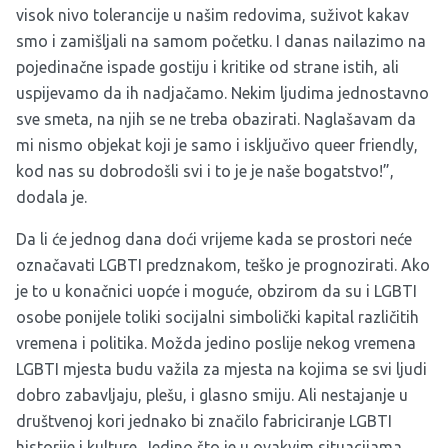
visok nivo tolerancije u našim redovima, suživot kakav
smo i zamišljali na samom početku. I danas nailazimo na
pojedinačne ispade gostiju i kritike od strane istih, ali
uspijevamo da ih nadjačamo. Nekim ljudima jednostavno
sve smeta, na njih se ne treba obazirati. Naglašavam da
mi nismo objekat koji je samo i isključivo queer friendly,
kod nas su dobrodošli svi i to je je naše bogatstvo!”,
dodala je.
Da li će jednog dana doći vrijeme kada se prostori neće
označavati LGBTI predznakom, teško je prognozirati. Ako
je to u konačnici uopće i moguće, obzirom da su i LGBTI
osobe ponijele toliki socijalni simbolički kapital različitih
vremena i politika. Možda jedino poslije nekog vremena
LGBTI mjesta budu važila za mjesta na kojima se svi ljudi
dobro zabavljaju, plešu, i glasno smiju. Ali nestajanje u
društvenoj kori jednako bi značilo fabriciranje LGBTI
historije i kulture. Jedino što je u ovakvim situacijama