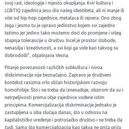
svoj rad, ideologije i mjesto okupljanja. Kvir kultura i
LGBTIQ zajednica jesu dio našeg identiteta, ali ni manje ili
više od hip-hop zajednice, metalaca ili rejvera. Ono zbog
čega i jesmo tu je upravo jedinstvo kojem svi zajedno
težimo jer jedino tako možemo doći do promjene i višeg
stupnja tolerancije u društvu. Incel je prostor slobode,
nenasilja i kreativnosti, a svi koji ga vide kao takvog su
dobrodošli”, objašnjava Vesna.
Pitanje povezanosti različitih subkultura i nivoa
diskriminacije nije beznačajno. Zapravo je društveni
kontekst rasizma vrlo sličan historijskom razvoju
homofobije. Što i ne treba da iznenađuje, obzirom da su i
netrpeljivosti prema obje zajednice vođene istim
principima. Komercijalizacija diskriminacije jednako je
zastupljena u oba slučaja danas, što u odnosu na
kapitalističko uređenje i potrošačko društvo i ne treba da
čudi. Samo što komercijalizacija kao takva ne priča priču