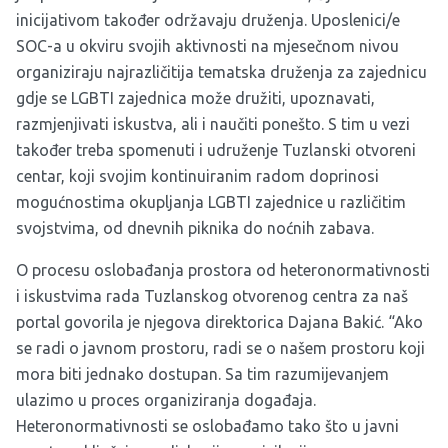
inicijativom također održavaju druženja. Uposlenici/e
SOC-a u okviru svojih aktivnosti na mjesečnom nivou
organiziraju najrazličitija tematska druženja za zajednicu
gdje se LGBTI zajednica može družiti, upoznavati,
razmjenjivati iskustva, ali i naučiti ponešto. S tim u vezi
također treba spomenuti i udruženje Tuzlanski otvoreni
centar, koji svojim kontinuiranim radom doprinosi
mogućnostima okupljanja LGBTI zajednice u različitim
svojstvima, od dnevnih piknika do noćnih zabava.
O procesu oslobađanja prostora od heteronormativnosti
i iskustvima rada Tuzlanskog otvorenog centra za naš
portal govorila je njegova direktorica Dajana Bakić. “Ako
se radi o javnom prostoru, radi se o našem prostoru koji
mora biti jednako dostupan. Sa tim razumijevanjem
ulazimo u proces organiziranja događaja.
Heteronormativnosti se oslobađamo tako što u javni