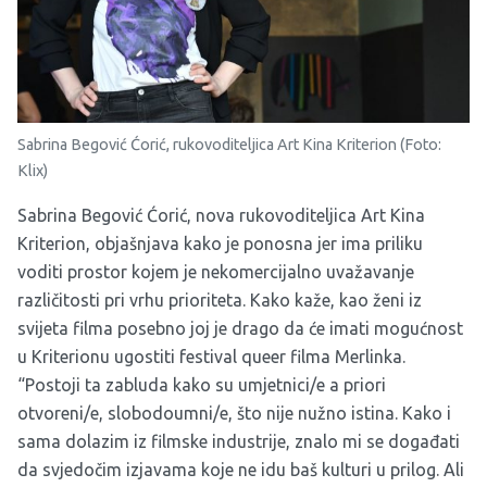
Sabrina Begović Ćorić, rukovoditeljica Art Kina Kriterion (Foto:
Klix)
Sabrina Begović Ćorić, nova rukovoditeljica Art Kina
Kriterion, objašnjava kako je ponosna jer ima priliku
voditi prostor kojem je nekomercijalno uvažavanje
različitosti pri vrhu prioriteta. Kako kaže, kao ženi iz
svijeta filma posebno joj je drago da će imati mogućnost
u Kriterionu ugostiti festival queer filma Merlinka.
“Postoji ta zabluda kako su umjetnici/e a priori
otvoreni/e, slobodoumni/e, što nije nužno istina. Kako i
sama dolazim iz filmske industrije, znalo mi se događati
da svjedočim izjavama koje ne idu baš kulturi u prilog. Ali