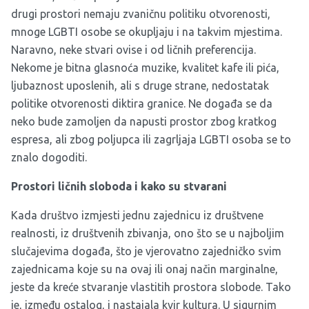
drugi prostori nemaju zvaničnu politiku otvorenosti,
mnoge LGBTI osobe se okupljaju i na takvim mjestima.
Naravno, neke stvari ovise i od ličnih preferencija.
Nekome je bitna glasnoća muzike, kvalitet kafe ili pića,
ljubaznost uposlenih, ali s druge strane, nedostatak
politike otvorenosti diktira granice. Ne događa se da
neko bude zamoljen da napusti prostor zbog kratkog
espresa, ali zbog poljupca ili zagrljaja LGBTI osoba se to
znalo dogoditi.
Prostori ličnih sloboda i kako su stvarani
Kada društvo izmjesti jednu zajednicu iz društvene
realnosti, iz društvenih zbivanja, ono što se u najboljim
slučajevima događa, što je vjerovatno zajedničko svim
zajednicama koje su na ovaj ili onaj način marginalne,
jeste da kreće stvaranje vlastitih prostora slobode. Tako
je, između ostalog, i nastajala kvir kultura. U sigurnim