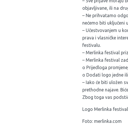
– Sve prijave moraju bi
objavljivane, ili na dru
– Ne prihvatamo odgov
nećemo biti uključeni 
– Učestvovanjem u konk
prava i vlasničke inte
festivalu.
– Merlinka festival pr
– Merlinka festival za
o Prijedloga promjene
o Dodati logo jedne il
– Iako će biti uložen 
prethodne najave. Bić
Zbog toga vas podsti
Logo Merlinka festiva
Foto: merlinka.com