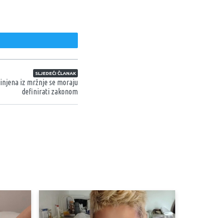
weet
SLJEDEĆI ČLANAK
činjena iz mržnje se moraju
definirati zakonom