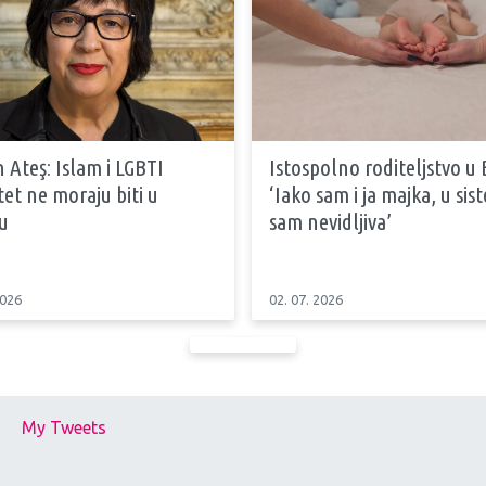
 Ateş: Islam i LGBTI
Istospolno roditeljstvo u 
tet ne moraju biti u
‘Iako sam i ja majka, u si
u
sam nevidljiva’
2026
02. 07. 2026
My Tweets