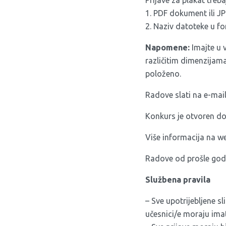
Prijave za plakat treb
1. PDF dokument ili J
2. Naziv datoteke u f
Napomene:
Imajte u v
različitim dimenzijama,
položeno.
Radove slati na e-mai
Konkurs je otvoren d
Više informacija na w
Radove od prošle godi
Službena pravila
– Sve upotrijebljene sli
učesnici/e moraju ima