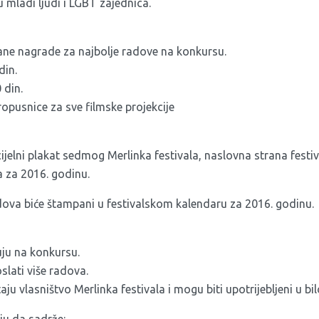
u mladi ljudi i LGBT zajednica.
ne nagrade za najbolje radove na konkursu.
din.
 din.
ropusnice za sve filmske projekcije
ficijelni plakat sedmog Merlinka festivala, naslovna strana festi
a za 2016. godinu.
dova biće štampani u festivalskom kalendaru za 2016. godinu.
ju na konkursu.
lati više radova.
ju vlasništvo Merlinka festivala i mogu biti upotrijebljeni u bi