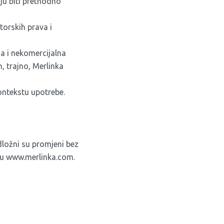
iju biti prethodno
orskih prava i
na i nekomercijalna
, trajno, Merlinka
kontekstu upotrebe.
odložni su promjeni bez
jtu www.merlinka.com.