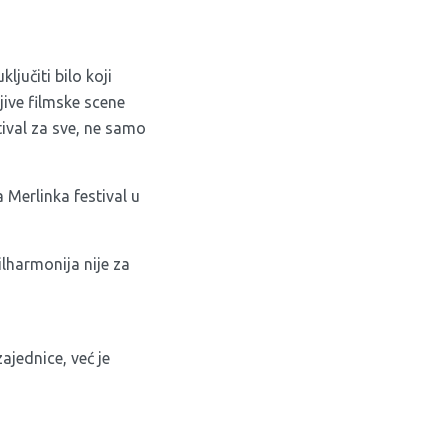
ljučiti bilo koji
jive filmske scene
tival za sve, ne samo
 Merlinka festival u
lharmonija nije za
ajednice, već je