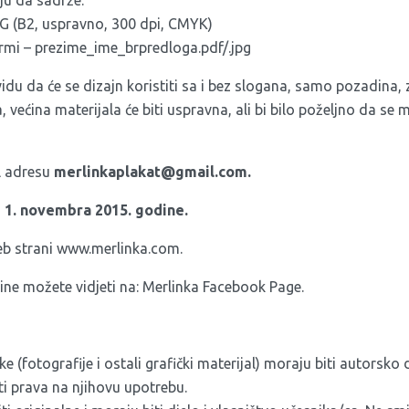
aju da sadrže:
PG (B2, uspravno, 300 dpi, CMYK)
ormi – prezime_ime_brpredloga.pdf/.jpg
idu da će se dizajn koristiti sa i bez slogana, samo pozadina, 
 većina materijala će biti uspravna, ali bi bilo poželjno da se m
l adresu
merlinkaplakat@gmail.com
.
o
1. novembra 2015. godine.
eb strani
www.merlinka.com
.
ne možete vidjeti na:
Merlinka Facebook Page
.
ke (fotografije i ostali grafički materijal) moraju biti autorsko d
ti prava na njihovu upotrebu.