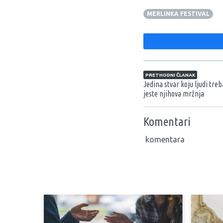
MERLINKA FESTIVAL
Navigacija član
PRETHODNI ČLANAK
Jedina stvar koju ljudi treb
jeste njihova mržnja
Komentari
komentara