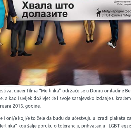
stival queer filma “Merlinka” održaće se u Domu omladine Be
 a kao i uvijek doživjet će i svoje sarajevsko izdanje u kraće
ruara 2016. godine.
ce i oni/e koji/e to žele da budu da učestvuju u izradi plakat
erlinka” koji šalje poruku o toleranciji, prihvatanju i LGBT egzi