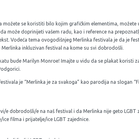
a možete se koristiti bilo kojim grafičkim elementima, možete uk
da može doprinijeti vašem radu, kao i reference na prepoznatl
kst. Vodeća tema ovogodišnjeg Merlinka festivala je da je fes
 Merlinka inkluzivan festival na kome su svi dobrodošli.
katu bude Marilyn Monroe! Imajte u vidu da se plakat koristi za
Podgorici.
stivala je “Merlinka je za svakoga” kao parodija na slogan “Fi
vi/e dobrodošli/e na naš festival i da Merlinka nije geto LGBT z
e/ice filma i prijatelje/ice LGBT zajednice.