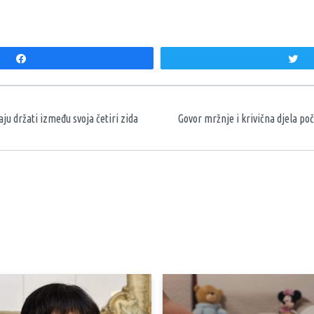
Share
T
aka
aju držati između svoja četiri zida
Govor mržnje i krivična djela po