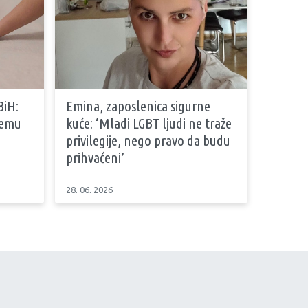
BiH:
Emina, zaposlenica sigurne
stemu
kuće: ‘Mladi LGBT ljudi ne traže
privilegije, nego pravo da budu
prihvaćeni’
28. 06. 2026