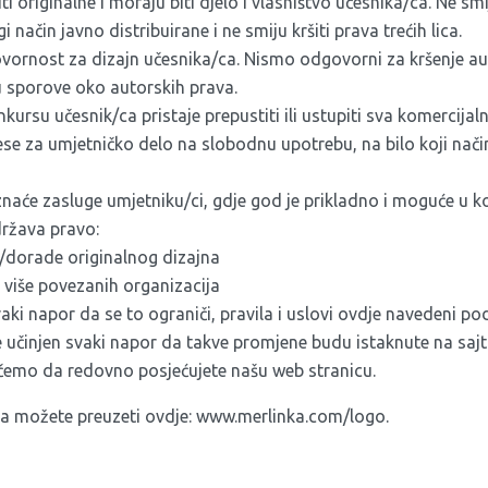
ti originalne i moraju biti djelo i vlasništvo učesnika/ca. Ne sm
gi način javno distribuirane i ne smiju kršiti prava trećih lica.
ornost za dizajn učesnika/ca. Nismo odgovorni za kršenje aut
u sporove oko autorskih prava.
ursu učesnik/ca pristaje prepustiti ili ustupiti sva komercijal
rese za umjetničko delo na slobodnu upotrebu, na bilo koji način
iznaće zasluge umjetniku/ci, gdje god je prikladno i moguće u 
država pravo:
/dorade originalnog dizajna
i više povezanih organizacija
svaki napor da se to ograniči, pravila i uslovi ovdje navedeni p
e učinjen svaki napor da takve promjene budu istaknute na sa
čemo da redovno posjećujete našu web stranicu.
la možete preuzeti ovdje:
www.merlinka.com/logo
.