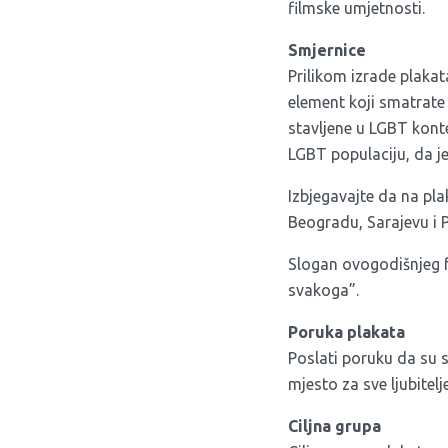
filmske umjetnosti.
Smjernice
Prilikom izrade plakat
element koji smatrate 
stavljene u LGBT konte
LGBT populaciju, da je
Izbjegavajte da na pla
Beogradu, Sarajevu i 
Slogan ovogodišnjeg fe
svakoga”.
Poruka plakata
Poslati poruku da su s
mjesto za sve ljubitelj
Ciljna grupa