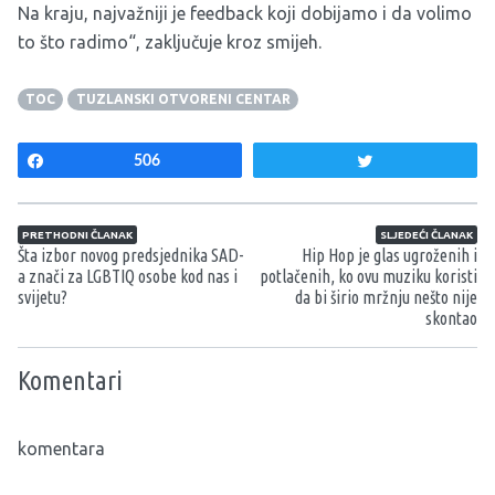
Na kraju, najvažniji je feedback koji dobijamo i da volimo
to što radimo“, zaključuje kroz smijeh.
TOC
TUZLANSKI OTVORENI CENTAR
Share
506
Tweet
Navigacija članaka
PRETHODNI ČLANAK
SLJEDEĆI ČLANAK
Šta izbor novog predsjednika SAD-
Hip Hop je glas ugroženih i
a znači za LGBTIQ osobe kod nas i
potlačenih, ko ovu muziku koristi
svijetu?
da bi širio mržnju nešto nije
skontao
Komentari
komentara