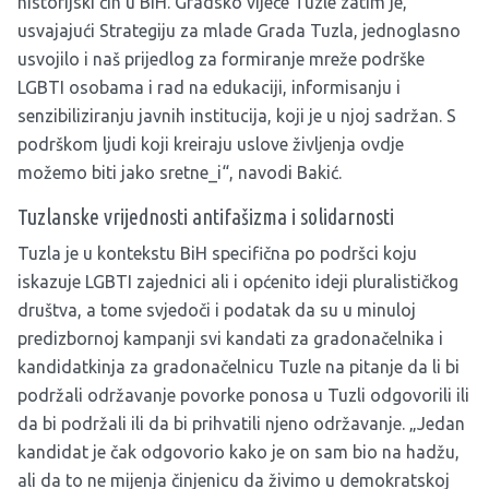
historijski čin u BiH. Gradsko vijeće Tuzle zatim je,
usvajajući Strategiju za mlade Grada Tuzla, jednoglasno
usvojilo i naš prijedlog za formiranje mreže podrške
LGBTI osobama i rad na edukaciji, informisanju i
senzibiliziranju javnih institucija, koji je u njoj sadržan. S
podrškom ljudi koji kreiraju uslove življenja ovdje
možemo biti jako sretne_i“, navodi Bakić.
Tuzlanske vrijednosti antifašizma i solidarnosti
Tuzla je u kontekstu BiH specifična po podršci koju
iskazuje LGBTI zajednici ali i općenito ideji pluralističkog
društva, a tome svjedoči i podatak da su u minuloj
predizbornoj kampanji svi kandati za gradonačelnika i
kandidatkinja za gradonačelnicu Tuzle na pitanje da li bi
podržali održavanje povorke ponosa u Tuzli odgovorili ili
da bi podržali ili da bi prihvatili njeno održavanje. „Jedan
kandidat je čak odgovorio kako je on sam bio na hadžu,
ali da to ne mijenja činjenicu da živimo u demokratskoj