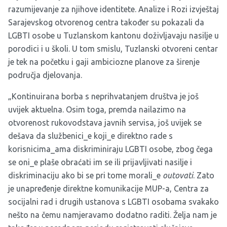
razumijevanje za njihove identitete.
Analize
i
Rozi izvještaj
Sarajevskog otvorenog centra također su pokazali da
LGBTI osobe u Tuzlanskom kantonu doživljavaju nasilje u
porodici i u školi. U tom smislu, Tuzlanski otvoreni centar
je tek na početku i gaji ambiciozne planove za širenje
područja djelovanja.
„Kontinuirana borba s neprihvatanjem društva je još
uvijek aktuelna. Osim toga, premda nailazimo na
otvorenost rukovodstava javnih servisa, još uvijek se
dešava da službenici_e koji_e direktno rade s
korisnicima_ama diskriminiraju LGBTI osobe, zbog čega
se oni_e plaše obraćati im se ili prijavljivati nasilje i
diskriminaciju ako bi se pri tome morali_e
outovati
. Zato
je unapređenje direktne komunikacije MUP-a, Centra za
socijalni rad i drugih ustanova s LGBTI osobama svakako
nešto na čemu namjeravamo dodatno raditi. Želja nam je