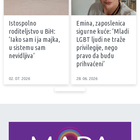
Istospolno
Emina, zaposlenica
roditeljstvo u BiH:
sigurne kuće: ‘Mladi
‘Iako sam i ja majka,
LGBT ljudi ne traže
u sistemu sam
privilegije, nego
nevidljiva’
pravo da budu
prihvaćeni’
02. 07. 2026
28. 06. 2026