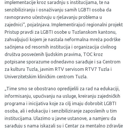
implementacije kroz saradnju s institucijama, te na
senzibiliziranju i osnaživanju samih LGBTI osoba da
ravnopravno učestvuju u rješavanju problema u
zajednici“, pojašnjava. Implementirajući regionalni projekt
Pristup pravdi za LGBTI osobe u Tuzlanskom kantonu,
zahvaljujući kojem je nastala neformalna mreža podrške
sačinjena od resornih institucija i organizacija civilnog
društva posvećenih ljudskim pravima, TOC kroz
potpisane sporazume odnedavno sarađuje i sa Centrom
za kulturu Tuzla, javnim RTV servisom RTV7 Tuzla i
Univerzitetskim kliničkim centrom Tuzla.
„Time smo se obostrano opredijelili za rad na edukaciji,
informisanju, upućivanju na usluge, kreiranju zajedničkih
programa i inicijativa koje za cilj imaju dobrobit LGBTI
osoba, ali i edukaciju i senzibiliziranje zaposlenih u tim
institucijama. Ulazimo u javne ustanove, a namjeru da
sarađuju s nama iskazali su i Centar za mentalno zdravlje