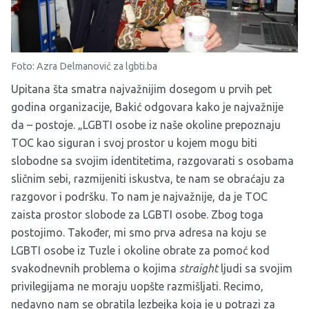
Foto: Azra Delmanović za lgbti.ba
Upitana šta smatra najvažnijim dosegom u prvih pet
godina organizacije, Bakić odgovara kako je najvažnije
da – postoje. „LGBTI osobe iz naše okoline prepoznaju
TOC kao siguran i svoj prostor u kojem mogu biti
slobodne sa svojim identitetima, razgovarati s osobama
sličnim sebi, razmijeniti iskustva, te nam se obraćaju za
razgovor i podršku. To nam je najvažnije, da je TOC
zaista prostor slobode za LGBTI osobe. Zbog toga
postojimo. Također, mi smo prva adresa na koju se
LGBTI osobe iz Tuzle i okoline obrate za pomoć kod
svakodnevnih problema o kojima
straight
ljudi sa svojim
privilegijama ne moraju uopšte razmišljati. Recimo,
nedavno nam se obratila lezbejka koja je u potrazi za