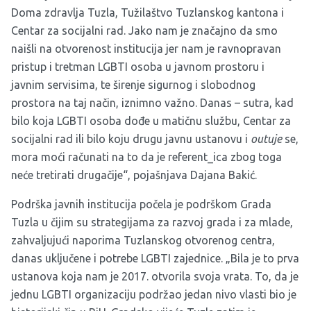
Doma zdravlja Tuzla, Tužilaštvo Tuzlanskog kantona i
Centar za socijalni rad. Jako nam je značajno da smo
naišli na otvorenost institucija jer nam je ravnopravan
pristup i tretman LGBTI osoba u javnom prostoru i
javnim servisima, te širenje sigurnog i slobodnog
prostora na taj način, iznimno važno. Danas – sutra, kad
bilo koja LGBTI osoba dođe u matičnu službu, Centar za
socijalni rad ili bilo koju drugu javnu ustanovu i
outuje
se,
mora moći računati na to da je referent_ica zbog toga
neće tretirati drugačije“, pojašnjava Dajana Bakić.
Podrška javnih institucija počela je podrškom Grada
Tuzla u čijim su strategijama za razvoj grada i za mlade,
zahvaljujući naporima Tuzlanskog otvorenog centra,
danas uključene i potrebe LGBTI zajednice. „Bila je to prva
ustanova koja nam je 2017. otvorila svoja vrata. To, da je
jednu LGBTI organizaciju podržao jedan nivo vlasti bio je