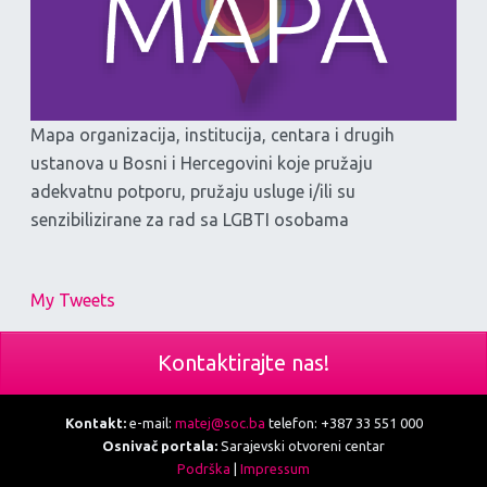
Mapa organizacija, institucija, centara i drugih
ustanova u Bosni i Hercegovini koje pružaju
adekvatnu potporu, pružaju usluge i/ili su
senzibilizirane za rad sa LGBTI osobama
My Tweets
Kontaktirajte nas!
Kontakt:
e-mail:
matej@soc.ba
telefon: +387 33 551 000
Osnivač portala:
Sarajevski otvoreni centar
Podrška
|
Impressum