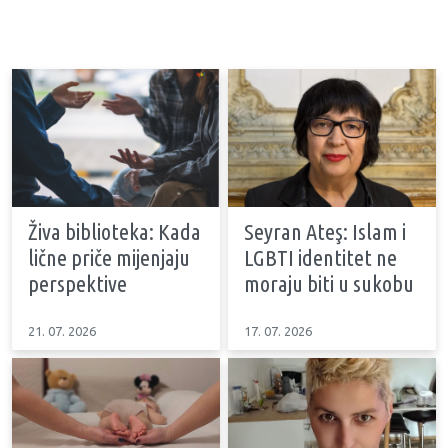
Živa biblioteka: Kada
Seyran Ateş: Islam i
lične priče mijenjaju
LGBTI identitet ne
perspektive
moraju biti u sukobu
21. 07. 2026
17. 07. 2026