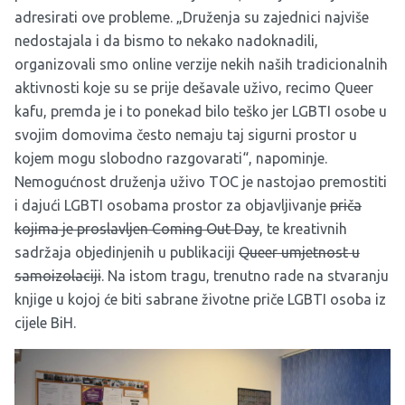
adresirati ove probleme. „Druženja su zajednici najviše
nedostajala i da bismo to nekako nadoknadili,
organizovali smo online verzije nekih naših tradicionalnih
aktivnosti koje su se prije dešavale uživo, recimo Queer
kafu, premda je i to ponekad bilo teško jer LGBTI osobe u
svojim domovima često nemaju taj sigurni prostor u
kojem mogu slobodno razgovarati“, napominje.
Nemogućnost druženja uživo TOC je nastojao premostiti
i dajući LGBTI osobama prostor za objavljivanje
priča
kojima je proslavljen Coming Out Day
, te kreativnih
sadržaja objedinjenih u publikaciji
Queer umjetnost u
samoizolaciji
. Na istom tragu, trenutno rade na stvaranju
knjige u kojoj će biti sabrane životne priče LGBTI osoba iz
cijele BiH.