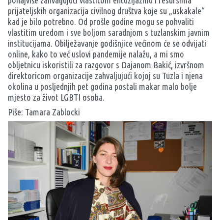
ponajviše zahvaljujući vlastitom entuzijazmu i resursima
prijateljskih organizacija civilnog društva koje su „uskakale“
kad je bilo potrebno. Od prošle godine mogu se pohvaliti
vlastitim uredom i sve boljom saradnjom s tuzlanskim javnim
institucijama. Obilježavanje godišnjice većinom će se odvijati
online, kako to već uslovi pandemije nalažu, a mi smo
obljetnicu iskoristili za razgovor s Dajanom Bakić, izvršnom
direktoricom organizacije zahvaljujući kojoj su Tuzla i njena
okolina u posljednjih pet godina postali makar malo bolje
mjesto za život LGBTI osoba.
Piše: Tamara Zablocki