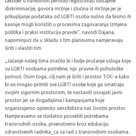
također u narednom periodu registrovati slučajeve
diskriminacije, govora mržnje i zločina iz mržnje jer je
prikupljanje podataka od LGBTI osoba nužno da bismo ih
kasnije mogli koristiti u procesima zagovaranja izmjena
politika i praksi institucija pravde“, navodi Dajana,
napominjući da u skladu s tim planovima namjeravaju
širiti i vlastiti tim.
„Jačanje našeg tima značilo bi i bolje pružanje usluga koje
su LGBTI osobama potrebne, npr. pravne ili psihološke
pomoći. Osim toga, cilj nam je širiti i prostor TOC-a kako
bi on mogao primiti sve LGBTI osobe koje ga smatraju
svojim sigurnim prostorom, te nastaviti osvajati javni
prostor jer se događajima i kampanjama koje
organizujemo općenito senzibilizira naš životni prostor.
Namjeravamo se dodatno posvetiti potrebama
transrodnih osoba, prvenstveno kroz edukaciju
zdravstvenih radnika_ca za rad s transrodnim osobama.