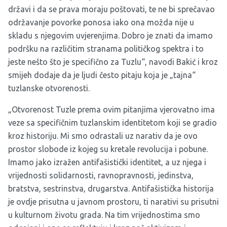
državi i da se prava moraju poštovati, te ne bi sprečavao
održavanje povorke ponosa iako ona možda nije u
skladu s njegovim uvjerenjima. Dobro je znati da imamo
podršku na različitim stranama političkog spektra i to
jeste nešto što je specifično za Tuzlu“, navodi Bakić i kroz
smijeh dodaje da je ljudi često pitaju koja je „tajna“
tuzlanske otvorenosti.
„Otvorenost Tuzle prema ovim pitanjima vjerovatno ima
veze sa specifičnim tuzlanskim identitetom koji se gradio
kroz historiju. Mi smo odrastali uz narativ da je ovo
prostor slobode iz kojeg su kretale revolucija i pobune.
Imamo jako izražen antifašistički identitet, a uz njega i
vrijednosti solidarnosti, ravnopravnosti, jedinstva,
bratstva, sestrinstva, drugarstva. Antifašistička historija
je ovdje prisutna u javnom prostoru, ti narativi su prisutni
u kulturnom životu grada. Na tim vrijednostima smo