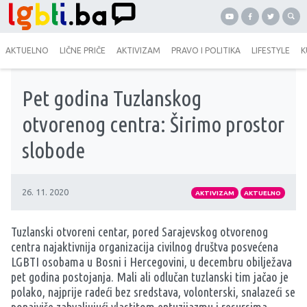
AKTUELNO
LIČNE PRIČE
AKTIVIZAM
PRAVO I POLITIKA
LIFESTYLE
K
Pet godina Tuzlanskog
otvorenog centra: Širimo prostor
slobode
26. 11. 2020
AKTIVIZAM
AKTUELNO
Tuzlanski otvoreni centar
, pored Sarajevskog otvorenog
centra najaktivnija organizacija civilnog društva posvećena
LGBTI osobama u Bosni i Hercegovini, u decembru obilježava
pet godina postojanja. Mali ali odlučan tuzlanski tim jačao je
polako, najprije radeći bez sredstava, volonterski, snalazeći se