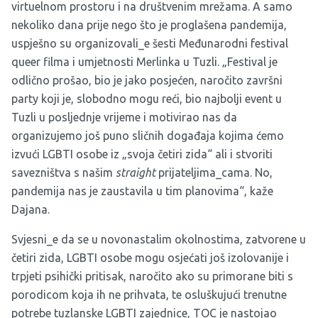
virtuelnom prostoru i na društvenim mrežama. A samo
nekoliko dana prije nego što je proglašena pandemija,
uspješno su organizovali_e šesti Međunarodni festival
queer filma i umjetnosti Merlinka u Tuzli. „Festival je
odlično prošao, bio je jako posjećen, naročito završni
party koji je, slobodno mogu reći, bio najbolji event u
Tuzli u posljednje vrijeme i motivirao nas da
organizujemo još puno sličnih događaja kojima ćemo
izvući LGBTI osobe iz „svoja četiri zida“ ali i stvoriti
savezništva s našim
straight
prijateljima_cama. No,
pandemija nas je zaustavila u tim planovima“, kaže
Dajana.
Svjesni_e da se u novonastalim okolnostima, zatvorene u
četiri zida, LGBTI osobe mogu osjećati još izolovanije i
trpjeti psihički pritisak, naročito ako su primorane biti s
porodicom koja ih ne prihvata, te osluškujući trenutne
potrebe tuzlanske LGBTI zajednice, TOC je nastojao