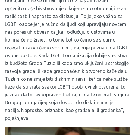
odgajani i one se reflektuju i kroz naš aktivizam i
općenito naše bivstvovanje u kojem smo otvoreniji_e za
različitosti i naprosto za diskusiju. To je jako važno za
LGBTI osobe jer je nužno da ljudi koji upravljaju novcem
nas poreskih obveznica_ka i odlučuju o uslovima u
kojima ćemo živjeti, o tome koliko ćemo se sigurno
osjećati i kakvu ćemo vodu piti, najprije priznaju da LGBTI
osobe postoje. Kada LGBTI organizacija dobije sredstva
iz budžeta Grada Tuzla ili kada smo uključeni u strategije
razvoja grada ili kada gradonačelnik otvoreno kaže da u
Tuzli niko ne smije biti diskriminiran ili šefica neke službe
kaže da su vrata svakoj LGBTI osobi uvijek otvorena, to
je znak da te ravnopravno tretiraju i da te ne prati stigma
Drugog i drugačijeg koja dovodi do diskriminacije i
nasilja. Naprosto, priznat si kao građanin ili građanka“,
pojašnjava.