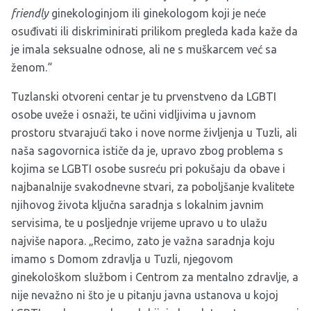
friendly
ginekologinjom ili ginekologom koji je neće
osuđivati ili diskriminirati prilikom pregleda kada kaže da
je imala seksualne odnose, ali ne s muškarcem već sa
ženom.“
Tuzlanski otvoreni centar je tu prvenstveno da LGBTI
osobe uveže i osnaži, te učini vidljivima u javnom
prostoru stvarajući tako i nove norme življenja u Tuzli, ali
naša sagovornica ističe da je, upravo zbog problema s
kojima se LGBTI osobe susreću pri pokušaju da obave i
najbanalnije svakodnevne stvari, za poboljšanje kvalitete
njihovog života ključna saradnja s lokalnim javnim
servisima, te u posljednje vrijeme upravo u to ulažu
najviše napora. „Recimo, zato je važna saradnja koju
imamo s Domom zdravlja u Tuzli, njegovom
ginekološkom službom i Centrom za mentalno zdravlje, a
nije nevažno ni što je u pitanju javna ustanova u kojoj