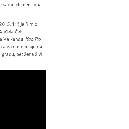
 ne samo elementarna
015, 11′) je film o
 Anđela Čeh,
ša Valkanou.
Kao što
balkanskom običaju da
 gradu, pet žena živi