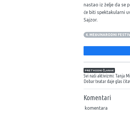
nastao iz želje da se 
će biti spektakularni 
Sajzor
.
4. MEĐUNARODNI FESTI
Navigacija član
PRETHODNI ČLANAK
Svi naši aktivizmi: Tanja Mi
Dobar teatar daje glas čit
Komentari
komentara