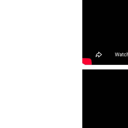
Sarajevski otvoreni ce
Sarajevu, u Art Kinu K
organizuje u Beograd
u Sarajevu se razlikuj
prikazani premijerno, i