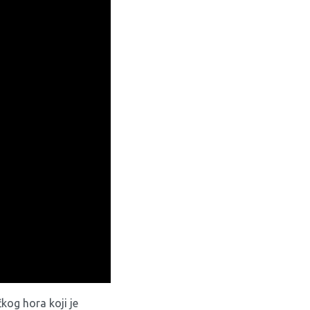
′). U pitanju je
berto, Stephanie su
kih problema Stephanie
 Stephanienin
tva, te o susretu sa
m je ove godine
kog hora koji je