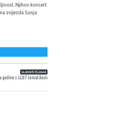
jivost. Njihov koncert
lna zvijezda
Sonja
weet
SLJEDEĆI ČLANAK
ma godine s LGBT tematikom