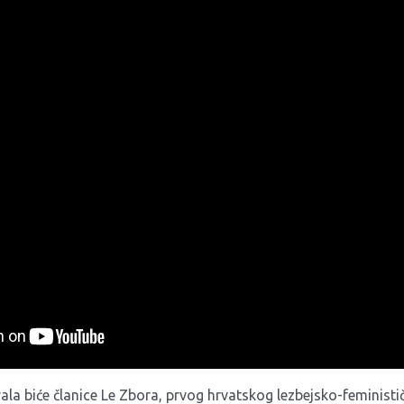
n dokumentarni film
Novi čovjek
(2015, Urugvaj/Nikaragva/Čile, 79
o trans* ženi Stephanie Mirzae. Odrastajući u Nikaragvi kao Ro
 politika od najranijeg doba. Međutim, uslijed velikih obiteljs
 Urugvaj. Režiser filma Aldo Garay na zanimljiv način oslikava
oz psihološke razgovore o promjeni spola, traumama iz djetinjs
o prvi put od kad su je dali na usvajanje prije 38 godina. Fil
 za najbolji dokumentarac na Berlinaleu.
vala biće članice
Le Zbora
, prvog hrvatskog lezbejsko-feministič