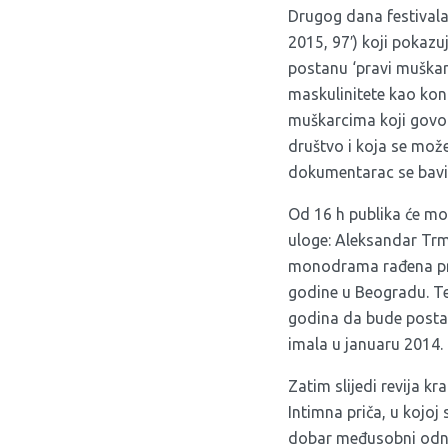
Drugog dana festivala
2015, 97′) koji pokaz
postanu ‘pravi muškar
maskulinitete kao kon
muškarcima koji govore
društvo i koja se može
dokumentarac se bavi 
Od 16 h publika će mo
uloge: Aleksandar Trmč
monodrama rađena pre
godine u Beogradu. Tek
godina da bude postavl
imala u januaru 2014.
Zatim slijedi revija kr
Intimna priča, u kojoj
dobar međusobni odnos.