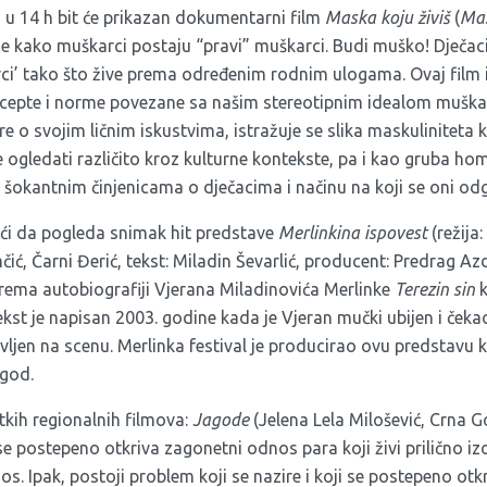
 u 14 h bit će prikazan dokumentarni film
Maska koju živiš
(
Mas
uje kako muškarci postaju “pravi” muškarci. Budi muško! Dječac
ci’ tako što žive prema određenim rodnim ulogama. Ovaj film 
cepte i norme povezane sa našim stereotipnim idealom muškar
 o svojim ličnim iskustvima, istražuje se slika maskuliniteta k
 ogledati različito kroz kulturne kontekste, pa i kao gruba ho
šokantnim činjenicama o dječacima i načinu na koji se oni odg
ći da pogleda snimak hit predstave
Merlinkina ispovest
(režija
ić, Čarni Đerić, tekst: Miladin Ševarlić, producent: Predrag Azd
ma autobiografiji Vjerana Miladinovića Merlinke
Terezin sin
k
st je napisan 2003. godine kada je Vjeran mučki ubijen i čekao
jen na scenu. Merlinka festival je producirao ovu predstavu k
 god.
atkih regionalnih filmova:
Jagode
(Jelena Lela Milošević, Crna Go
 se postepeno otkriva zagonetni odnos para koji živi prilično iz
 Ipak, postoji problem koji se nazire i koji se postepeno otkr