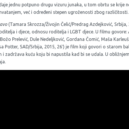
aje jednu potpuno drugu vizuru junaka, u tom obrtu se krije
hvatanjem, već i određeni stepen ugroženosti zbog različitosti.
ravo
(Tamara Skrozza/Živojin Čelić/Predrag Azdejković, Srbija, 2
oditelja i djece, odnosu roditelja i LGBT djece. U filmu govore:
Božo Prelević, Dule Nedeljković, Gordana Čomić, Maša Karleu
a Potter, SAD/Srbija, 2015, 26′) je film koji govori o starom 
n i zadržava kuću koju bi napustila kad bi se udala. U obližnjem
ja.