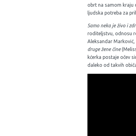
obrt na samom kraju d
ljudska potreba za pri
Samo neka je živo i zd
roditeljstvu, odnosu r
Aleksandar Marković, 
druge žene čine
(Meliss
kćerka postaje očev si
daleko od takvih običa