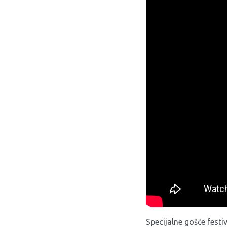
U 18 h bit će prikaza
snažna životna priča 
zanimali obrazovanje i
je data na usvajanje u
turbulentni život – kr
biološkom porodicom, p
osvojio nagradu Teddy
Specijalne gošće festi