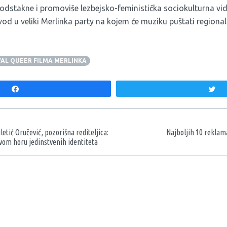
podstakne i promoviše lezbejsko-feministička sociokulturna vidl
uvod u veliki Merlinka party na kojem će muziku puštati regiona
VAL QUEER FILMA MERLINKA
Share
T
aka
letić Oručević, pozorišna rediteljica:
Najboljih 10 rekla
avom horu jedinstvenih identiteta