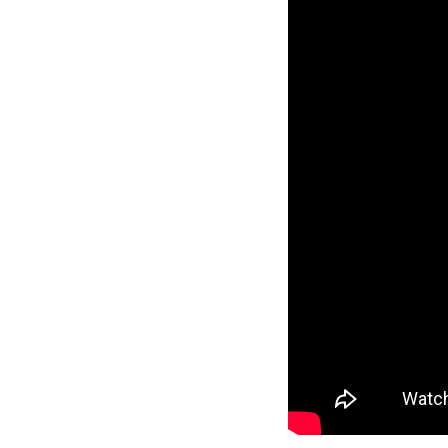
Festival će u petak, 29
Desiree Akhavan, SAD, 
politički korektna bis
dovoljno gay, nije dovo
možeš uhvatiti može b
teškim zadatkom – zami
Nesposobna da se odvo
Shirin se počne truditi