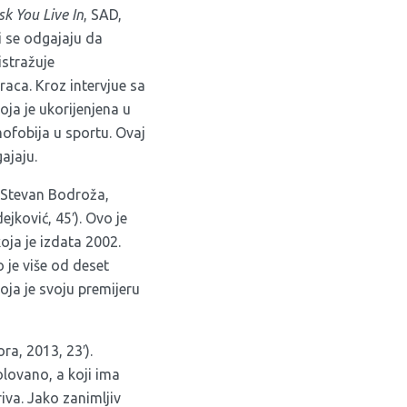
k You Live In
, SAD,
i se odgajaju da
istražuje
aca. Kroz intervjue sa
oja je ukorijenjena u
mofobija u sportu. Ovaj
ajaju.
: Stevan Bodroža,
ejković, 45′). Ovo je
oja je izdata 2002.
 je više od deset
oja je svoju premijeru
ra, 2013, 23′).
olovano, a koji ima
iva. Jako zanimljiv