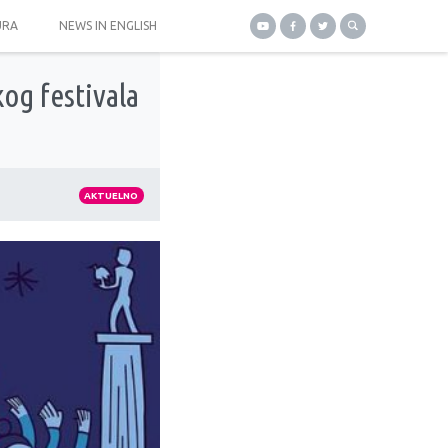
URA
NEWS IN ENGLISH
og festivala
AKTUELNO