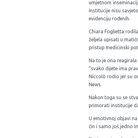
umjetnom inseminacijom
institucije nisu savje
evidenciju rođenih.
Chiara Foglietta rodil
željela upisati u mati
pristup medicinski po
Na to je ona reagirala 
“svako dijete ima prav
Niccolò rodio jer su on
News.
Nakon toga su se stvar
primorati institucije d
U emotivnoj objavi na 
čin i samo još jedno i