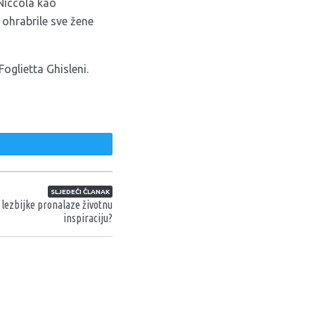
 Niccola kao
 ohrabrile sve žene
oglietta Ghisleni.
weet
SLJEDEĆI ČLANAK
 lezbijke pronalaze životnu
inspiraciju?