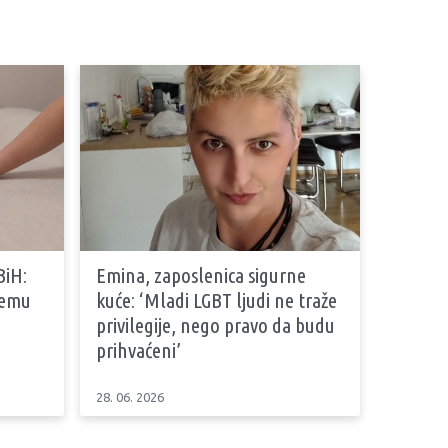
BiH:
Emina, zaposlenica sigurne
stemu
kuće: ‘Mladi LGBT ljudi ne traže
privilegije, nego pravo da budu
prihvaćeni’
28. 06. 2026