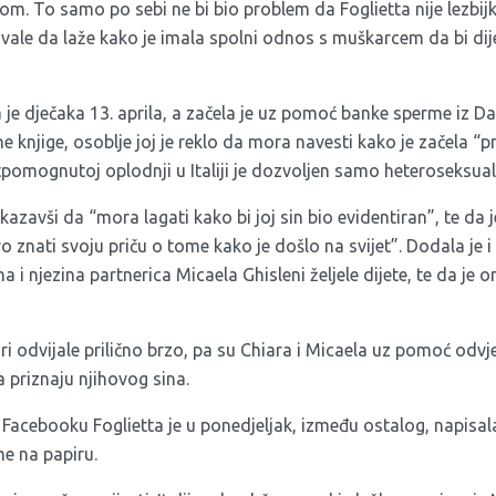
. To samo po sebi ne bi bio problem da Foglietta nije lezbijka,
tovale da laže kako je imala spolni odnos s muškarcem da bi dij
a je dječaka 13. aprila, a začela je uz pomoć banke sperme iz D
čne knjige, osoblje joj je reklo da mora navesti kako je začela “
tpomognutoj oplodnji u Italiji je dozvoljen samo heteroseksua
kazavši da “mora lagati kako bi joj sin bio evidentiran”, te da je
o znati svoju priču o tome kako je došlo na svijet”. Dodala je 
a i njezina partnerica Micaela Ghisleni željele dijete, te da je on
i odvijale prilično brzo, pa su Chiara i Micaela uz pomoć odvj
a priznaju njihovog sina.
Facebooku Foglietta je u ponedjeljak, između ostalog, napisal
me na papiru.