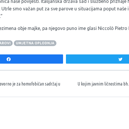
anica naše povijesti. Italijanska država sad i službeno priznaje
 Utrle smo važan put za sve parove u situacijama poput naše i
.”
zimena obje majke, pa njegovo puno ime glasi Niccolò Pietro F
PAROVI
UMJETNA OPLODNJA
Share
T
aka
ovorno je za homofobičan sadržaj u
U kojim javnim ličnostima bh.