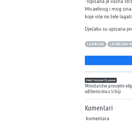
“Ispisana je važna str
Micaelinog i mog sina.
koje više ne žele lagati
Dječaku su upisana pre
LEZBIJKE
LEZBIJSKI 
Navigacija član
PRETHODNI ČLANAK
Ministarstvo prosvjete odg
udžbenicima u Srbiji
Komentari
komentara