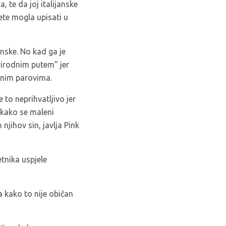
 te da joj italijanske
ete mogla upisati u
anske. No kad ga je
prirodnim putem” jer
lnim parovima.
 to neprihvatljivo jer
i kako se maleni
 njihov sin, javlja Pink
etnika uspjele
a kako to nije običan