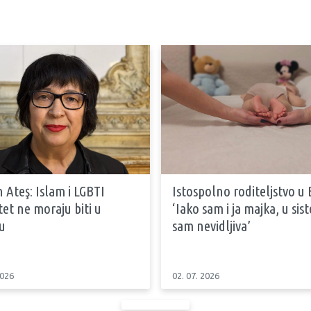
 Ateş: Islam i LGBTI
Istospolno roditeljstvo u 
tet ne moraju biti u
‘Iako sam i ja majka, u si
u
sam nevidljiva’
2026
02. 07. 2026