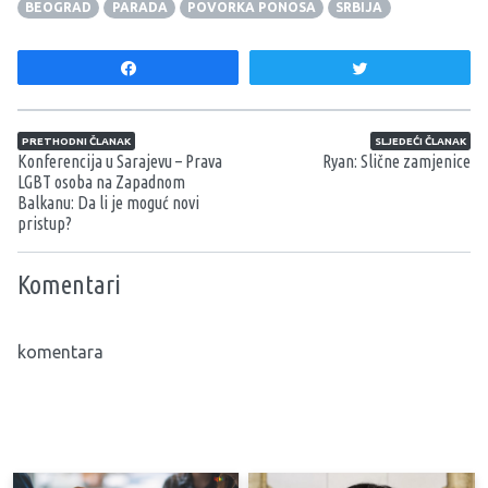
BEOGRAD
PARADA
POVORKA PONOSA
SRBIJA
Share
Tweet
Navigacija članaka
PRETHODNI ČLANAK
SLJEDEĆI ČLANAK
Konferencija u Sarajevu – Prava
Ryan: Slične zamjenice
LGBT osoba na Zapadnom
Balkanu: Da li je moguć novi
pristup?
Komentari
komentara