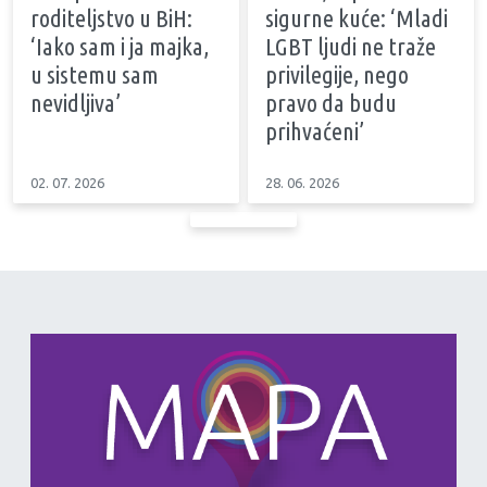
roditeljstvo u BiH:
sigurne kuće: ‘Mladi
‘Iako sam i ja majka,
LGBT ljudi ne traže
u sistemu sam
privilegije, nego
nevidljiva’
pravo da budu
prihvaćeni’
02. 07. 2026
28. 06. 2026