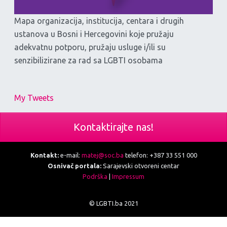
Mapa organizacija, institucija, centara i drugih
ustanova u Bosni i Hercegovini koje pružaju
adekvatnu potporu, pružaju usluge i/ili su
senzibilizirane za rad sa LGBTI osobama
My Tweets
Kontaktirajte nas!
Kontakt:
e-mail:
matej@soc.ba
telefon: +387 33 551 000
Osnivač portala:
Sarajevski otvoreni centar
Podrška
|
Impressum
© LGBTI.ba 2021