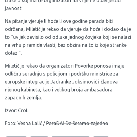
trase o kojima će organizatori na vrijeme obavijestiti
javnost.
Na pitanje vjeruje li hoće li ove godine parada biti
održana, Miletić je rekao da vjeruje da hoće i dodao da je
to “uvijek zavisilo od odluke jednog čovjeka koji se nalazi
na vrhu piramide vlasti, bez obzira na to iz koje stranke
dolazi”.
Miletić je rekao da organizatori Povorke ponosa imaju
odličnu suradnju s policijom i podršku ministrice za
europske integracije Jadranke Joksimović i članova
njenog kabineta, kao i velikog broja ambasadora
zapadnih zemlja.
Izvor:
CroL
Foto: Vesna Lalić /
ParaDA! Da šetamo zajedno