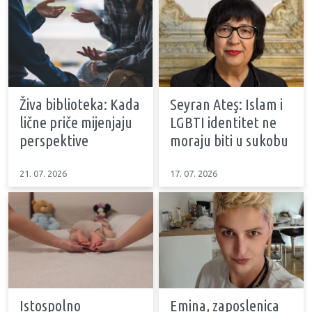
Živa biblioteka: Kada
Seyran Ateş: Islam i
lične priče mijenjaju
LGBTI identitet ne
perspektive
moraju biti u sukobu
21. 07. 2026
17. 07. 2026
Istospolno
Emina, zaposlenica