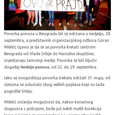
Povorka ponosa u Beogradu bit će održana u nedjelju, 28.
septembra, a predstavnik organizacijskog odbora Goran
Miletić izjavio je da će se povorka kretati centrom
Beograda od Vlade Srbije do Narodne skupštine,
izvještavaju tamošnji mediji. Povorka će biti ključni
događaj
Nedelje ponosa
, od 22. do 29. septembra.
Iako se ovogodišnja povorka trebala održati 31. maja, od
datuma se odustalo zbog velikih poplava koje su tada
pogodile Srbiju.
Miletić ostavlja mogućnost da, nakon konačnog
dogovora s policijom, bude još nekih malih korekcija