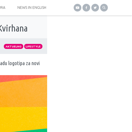
URA
NEWS IN ENGLISH
 Kvirhana
AKTUELNO
LIFESTYLE
adu logotipa za novi