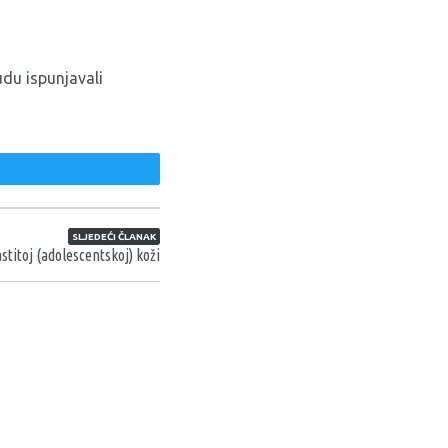
udu ispunjavali
weet
SLJEDEĆI ČLANAK
itoj (adolescentskoj) koži