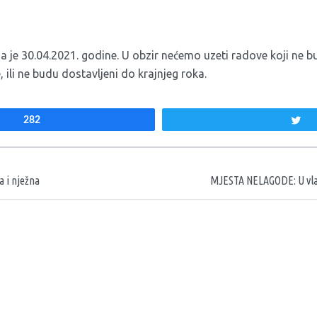
 je 30.04.2021. godine. U obzir nećemo uzeti radove koji ne b
 ili ne budu dostavljeni do krajnjeg roka.
282
T
aka
a i nježna
MJESTA NELAGODE: U vlast