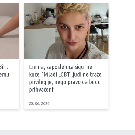
BiH:
Emina, zaposlenica sigurne
stemu
kuće: ‘Mladi LGBT ljudi ne traže
privilegije, nego pravo da budu
prihvaćeni’
28. 06. 2026