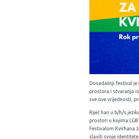
Dosadašnji festival je
prostora i stvaranja i
sve ove vrijednosti, pr
Riječ han u b/h/s jezik
prostori u kojima LGBT
Festivalom Kvirhana že
slaviti svoje identitet