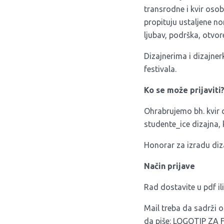
transrodne i kvir osob
propituju ustaljene no
ljubav, podrška, otvo
Dizajnerima i dizajne
festivala.
Ko se može prijaviti
Ohrabrujemo bh. kvir d
studente_ice dizajna, 
Honorar za izradu diz
Način prijave
Rad dostavite u pdf il
Mail treba da sadrži o
da piše: LOGOTIP ZA