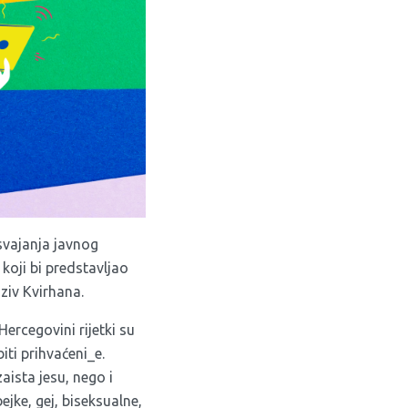
osvajanja javnog
koji bi predstavljao
aziv Kvirhana.
Hercegovini rijetki su
ti prihvaćeni_e.
aista jesu, nego i
bejke, gej, biseksualne,