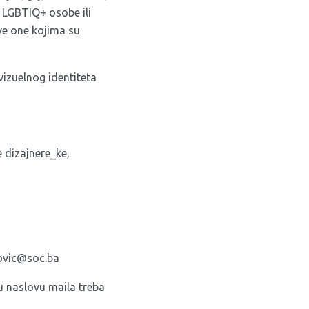
u LGBTIQ+ osobe ili
sve one kojima su
izuelnog identiteta
e dizajnere_ke,
vic@soc.ba
 u naslovu maila treba