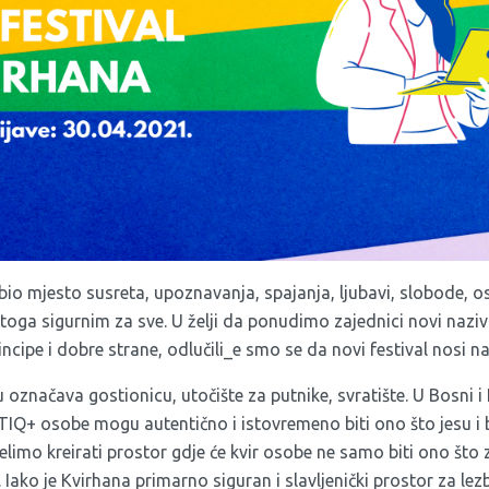
 bio mjesto susreta, upoznavanja, spajanja, ljubavi, slobode, 
stoga sigurnim za sve. U želji da ponudimo zajednici novi naziv 
incipe i dobre strane, odlučili_e smo se da novi festival nosi n
u označava gostionicu, utočište za putnike, svratište. U Bosni i 
IQ+ osobe mogu autentično i istovremeno biti ono što jesu i bi
limo kreirati prostor gdje će kvir osobe ne samo biti ono što z
e. Iako je Kvirhana primarno siguran i slavljenički prostor za lez