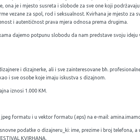
e, ona je i mjesto susreta i slobode za sve one koji podržavaj
rme vezane za spol, rod i seksualnost. Kvirhana je mjesto za 
renost i autentičnost prava mjera odnosa prema drugima.
rkama dajemo potpunu slobodu da nam predstave svoju ideju v
?
izajnere i dizajnerke, ali i sve zainteresovane bh. profesionaln
kao i sve osobe koje imaju iskustva s dizajnom.
ajna iznosi 1.000 KM.
i jpeg formatu i u vektor formatu (.eps) na e-mail:
amina.imamo
snovne podatke o dizajneru_ki: ime, prezime i broj telefona, a
 FESTIVAL KVIRHANA.