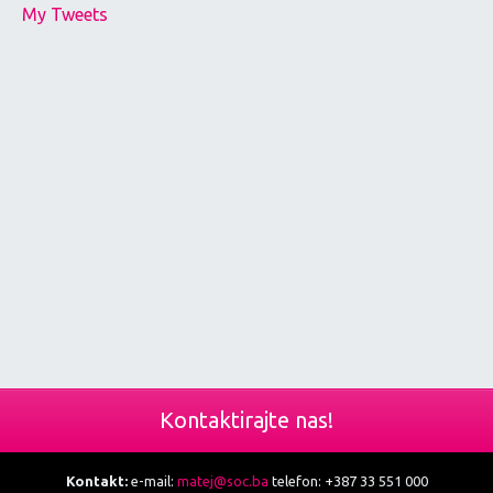
My Tweets
Kontaktirajte nas!
Kontakt:
e-mail:
matej@soc.ba
telefon: +387 33 551 000