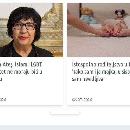
 Ateş: Islam i LGBTI
Istospolno roditeljstvo u 
tet ne moraju biti u
‘Iako sam i ja majka, u si
u
sam nevidljiva’
2026
02. 07. 2026