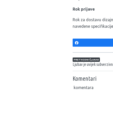
Rok prijave
Rok za dostavu dizajna
navedene specifikacije,
Share
Navigacija član
PRETHODNI ČLANAK
Ljubav je uvijek subverzivn
Komentari
komentara