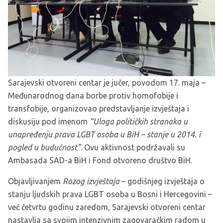
Sarajevski otvoreni centar
je jučer, povodom 17. maja –
Međunarodnog dana borbe protiv homofobije i
transfobije, organizovao predstavljanje izvještaja i
diskusiju pod imenom
“Uloga političkih stranaka u
unapređenju prava LGBT osoba u BiH – stanje u 2014. i
pogled u budućnost”
. Ovu aktivnost podržavali su
Ambasada SAD-a BiH i Fond otvoreno društvo BiH.
Objavljivanjem
Rozog izvještaja
– godišnjeg izvještaja o
stanju ljudskih prava LGBT osoba u Bosni i Hercegovini –
već četvrtu godinu zaredom, Sarajevski otvoreni centar
nastavlja sa svojim intenzivnim zagovaračkim radom u