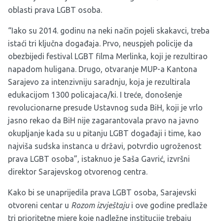
oblasti prava LGBT osoba.
“Iako su 2014. godinu na neki način pojeli skakavci, treba
istaći tri ključna događaja. Prvo, neuspjeh policije da
obezbijedi festival LGBT filma Merlinka, koji je rezultirao
napadom huligana. Drugo, otvaranje MUP-a Kantona
Sarajevo za intenzivniju saradnju, koja je rezultirala
edukacijom 1300 policajaca/ki. I treće, donošenje
revolucionarne presude Ustavnog suda BiH, koji je vrlo
jasno rekao da BiH nije zagarantovala pravo na javno
okupljanje kada su u pitanju LGBT događaji i time, kao
najviša sudska instanca u državi, potvrdio ugroženost
prava LGBT osoba”, istaknuo je Saša Gavrić, izvršni
direktor Sarajevskog otvorenog centra.
Kako bi se unaprijedila prava LGBT osoba, Sarajevski
otvoreni centar u
Rozom izvještaju
i ove godine predlaže
tri prioritetne mjere koje nadležne institucije trebaju