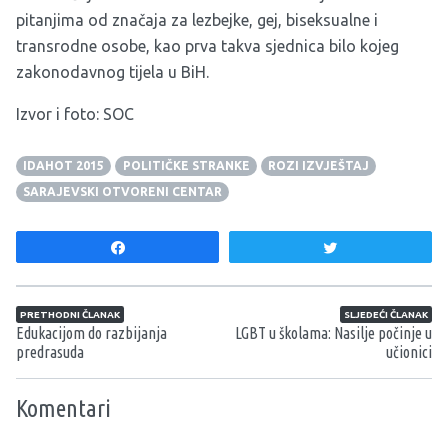
pitanjima od značaja za lezbejke, gej, biseksualne i
transrodne osobe, kao prva takva sjednica bilo kojeg
zakonodavnog tijela u BiH.
Izvor i foto:
SOC
IDAHOT 2015
POLITIČKE STRANKE
ROZI IZVJEŠTAJ
SARAJEVSKI OTVORENI CENTAR
Share
Tweet
Navigacija članaka
PRETHODNI ČLANAK
SLJEDEĆI ČLANAK
Edukacijom do razbijanja
LGBT u školama: Nasilje počinje u
predrasuda
učionici
Komentari