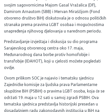
svojim sagovornicima Majom Gasal Vražalica (DF),
Damirom Arnautom (SBB) i Mervan Miraščijom (Fond
otvoreno društvo BiH) diskutovala je o odnosu političkih
stranaka prema pravima LGBT osobaa i mogućnostima
unapređenja njihovog djelovanja u narednom periodu.
Predstavljanje izvještaja i diskusija su dio programa
Sarajevskog otvorenog centra oko 17. maja,
Međunarodnog dana borbe protiv homofobije i
transfobije (IDAHOT), koji u cjelosti možete pogledati
ovdje
.
Ovom prilikom SOC je najavio i tematsku sjednicu
Zajedničke komisije za ljudska prava Parlamentarne
skupštine BiH (PSBiH) o pravima LGBT osoba, koja će se
održati 19. maja u 12 sati u samoj zgradi PSBIH. Ova
tematska sjednica predstavlja historijski presedan u
dosadašnjem radu zakonodavnih institucija u BiH na