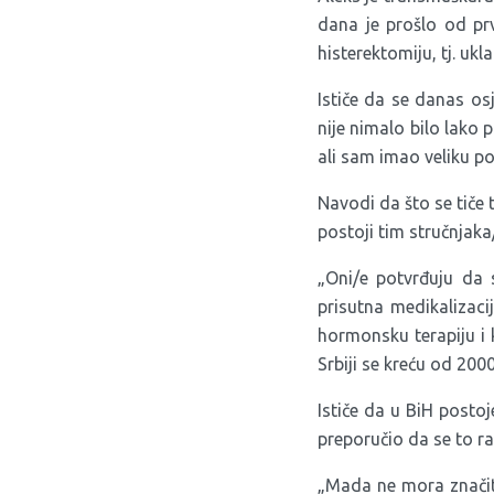
dana je prošlo od prv
histerektomiju, tj. ukl
Ističe da se danas osj
nije nimalo bilo lako 
ali sam imao veliku pod
Navodi da što se tiče 
postoji tim stručnjaka
„Oni/e potvrđuju da s
prisutna medikalizaci
hormonsku terapiju i k
Srbiji se kreću od 2000
Ističe da u BiH postoj
preporučio da se to ra
„Mada ne mora značiti