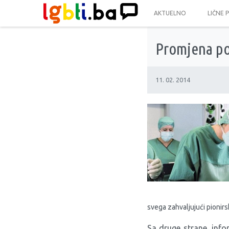
AKTUELNO
LIČNE 
Promjena po
11. 02. 2014
svega zahvaljujući pionirsk
Sa druge strane, info