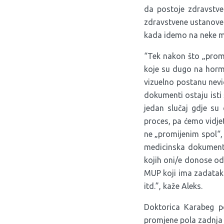
da postoje zdravstv
zdravstvene ustanove 
kada idemo na neke m
“Tek nakon što „prom
koje su dugo na hormo
vizuelno postanu nevid
dokumenti ostaju isti 
jedan slučaj gdje su 
proces, pa ćemo vidje
ne „promijenim spol“,
medicinska dokumenta
kojih oni/e donose odl
MUP koji ima zadatak 
itd.”, kaže Aleks.
Doktorica Karabeg po
promjene pola zadnja u