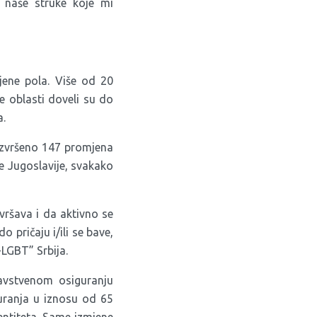
z naše struke koje mi
jene pola. Više od 20
e oblasti doveli su do
a.
izvršeno 147 promjena
e Jugoslavije, svakako
avršava i da aktivno se
 pričaju i/ili se bave,
-LGBT” Srbija
.
vstvenom osiguranju
uranja u iznosu od 65