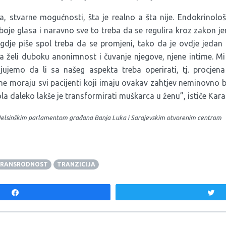
lja, stvarne mogućnosti, šta je realno a šta nije. Endokrinološ
oje glasa i naravno sve to treba da se regulira kroz zakon jer
a gdje piše spol treba da se promjeni, tako da je ovdje jedan 
ta želi duboku anonimnost i čuvanje njegove, njene intime. Mi 
ujemo da li sa našeg aspekta treba operirati, tj. procjena
 ne moraju svi pacijenti koji imaju ovakav zahtjev neminovno bit
a daleko lakše je transformirati muškarca u ženu”, ističe Kara
a Helsinškim parlamentom građana Banja Luka i Sarajevskim otvorenim centrom
RANSRODNOST
TRANZICIJA
Share
T
aka