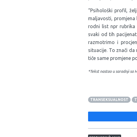
“Psihološki profil, že
maljavosti, promjena b
rodni list npr rubrik
svaki od tih pacijena
razmotrimo i procjenj
situacije. To znači da
tiče same promjene pol
*Tekst nastao u saradnji s
TRANSEKSUALNOST
T
Navigacija član