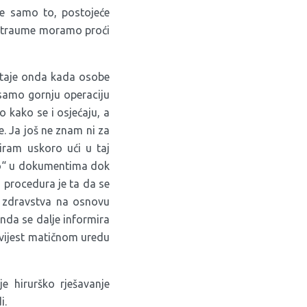
e samo to, postojeće
je traume moramo proći
staje onda kada osobe
 samo gornju operaciju
o kako se i osjećaju, a
e. Ja još ne znam ni za
niram uskoro ući u taj
sko“ u dokumentima dok
 procedura je ta da se
u zdravstva na osnovu
onda se dalje informira
avijest matičnom uredu
e hirurško rješavanje
i.