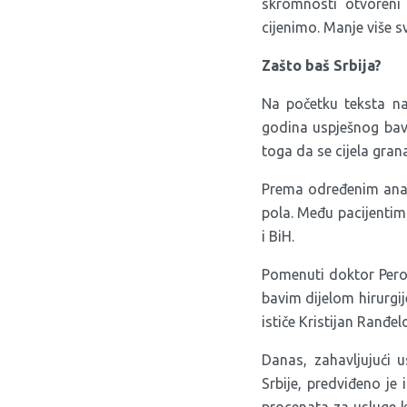
skromnosti otvoreni 
cijenimo. Manje više s
Zašto baš Srbija?
Na početku teksta na
godina uspješnog bavl
toga da se cijela gran
Prema određenim anal
pola. Među pacijentim
i BiH.
Pomenuti doktor Perovi
bavim dijelom hirurgij
ističe Kristijan Ranđe
Danas, zahavljujuć
Srbije, predviđeno j