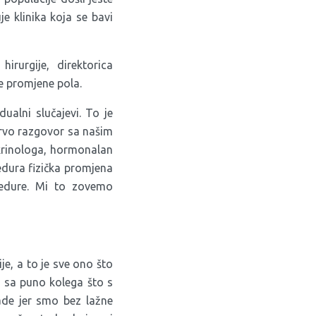
je klinika koja se bavi
irurgije, direktorica
te promjene pola.
ualni slučajevi. To je
prvo razgovor sa našim
okrinologa, hormonalan
cedura fizička promjena
ocedure. Mi to zovemo
je, a to je sve ono što
o sa puno kolega što s
ade jer smo bez lažne