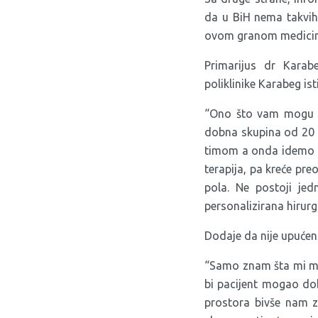
da u BiH nema takvih k
ovom granom medicin
Primarijus dr Karabe
poliklinike Karabeg is
“Ono što vam mogu reć
dobna skupina od 20 d
timom a onda idemo ko
terapija, pa kreće pre
pola. Ne postoji jed
personalizirana hirur
Dodaje da nije upućena
“Samo znam šta mi može
bi pacijent mogao dob
prostora bivše nam z