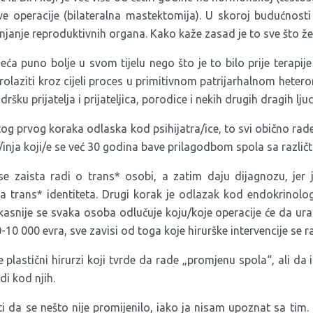
e operacije (bilateralna mastektomija). U skoroj budućnost
anjanje reproduktivnih organa. Kako kaže zasad je to sve što žel
eća puno bolje u svom tijelu nego što je to bilo prije terapije
prolaziti kroz cijeli proces u primitivnom patrijarhalnom het
ršku prijatelja i prijateljica, porodice i nekih drugih dragih lj
tog prvog koraka odlaska kod psihijatra/ice, to svi obično ra
/inja koji/e se već 30 godina bave prilagodbom spola sa različt
e zaista radi o trans* osobi, a zatim daju dijagnozu, jer j
ja trans* identiteta. Drugi korak je odlazak kod endokrinologa
asnije se svaka osoba odlučuje koju/koje operacije će da uradi
-10 000 evra, sve zavisi od toga koje hirurške intervencije se r
e plastični hirurzi koji tvrde da rade „promjenu spola“, ali da i
di kod njih.
 da se nešto nije promijenilo, iako ja nisam upoznat sa tim.