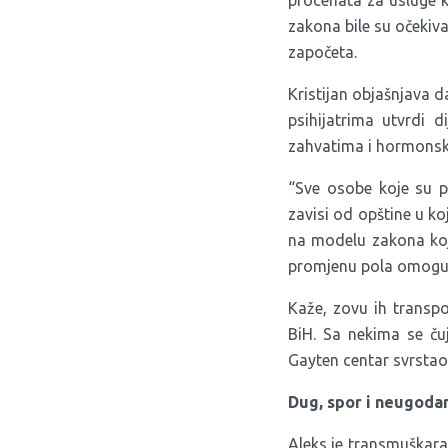
procenata za usluge k
zakona bile su očekiv
započeta.
Kristijan objašnjava d
psihijatrima utvrdi 
zahvatima i hormonsk
“Sve osobe koje su p
zavisi od opštine u k
na modelu zakona koj
promjenu pola omogući
Kaže, zovu ih transpol
BiH. Sa nekima se ču
Gayten centar svrstao
Dug, spor i neugoda
Aleks je transmuškarac