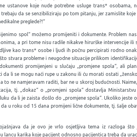
ene ustanove koje nude potrebne usluge trans* osobama, n
trebaju da se senzibiliziraju po tom pitanju, jer zamislite ko
edikalne preglede?!“
ijenimo spol“ možemo promijeniti i dokumente. Problem na
nima, a pri tome nisu radile nikakve hirurške intervencije ili
ljive kao trans* osobe i ljudi ih počnu percipirati rodno onak
što stvara probleme i neugodne situacije prilikom identifikacij
dokumenti promijenjeni u slučaju „promjene spola“, ali pla
ti da li se mogu naći rupe u zakonu ili ću morati ostati „žen
 a to ne namjeravam raditi, bar ne u skoroj budućnosti. Naime,
cija, tj. „dokaz“ o „promjeni spola“ dostavlja Ministarstv
uku da li je zaista došlo do „promjene spola“. Ukoliko jeste 
da u roku od 15 dana promijeni lične dokumente, tj. šalje ob
jašnjava da je ovo je vrlo osjetljiva tema iz razloga što j
 lancu karika koje pacijent odnosno pacijentica treba da urad