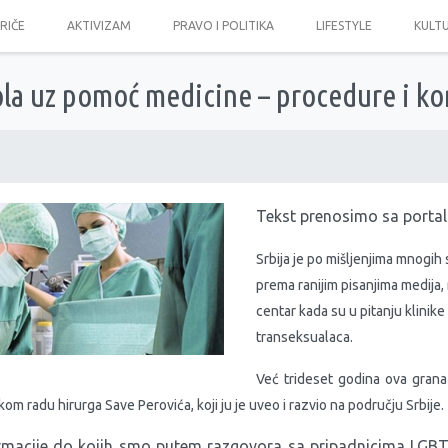
PRIČE
AKTIVIZAM
PRAVO I POLITIKA
LIFESTYLE
KULT
la uz pomoć medicine – procedure i ko
Tekst prenosimo sa porta
Srbija je po mišljenjima mnogih 
prema ranijim pisanjima medija, 
centar kada su u pitanju klinik
transeksualaca.
Već trideset godina ova grana 
om radu hirurga Save Perovića, koji ju je uveo i razvio na području Srbije.
rmacije do kojih smo putem razgovora sa pripadnicima LGBT 