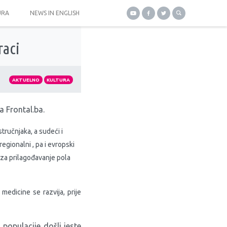
URA
NEWS IN ENGLISH
raci
AKTUELNO
KULTURA
la
Frontal.ba
.
stručnjaka, a sudeći i
regionalni , pa i evropski
e za prilagođavanje pola
medicine se razvija, prije
populacije došli jeste