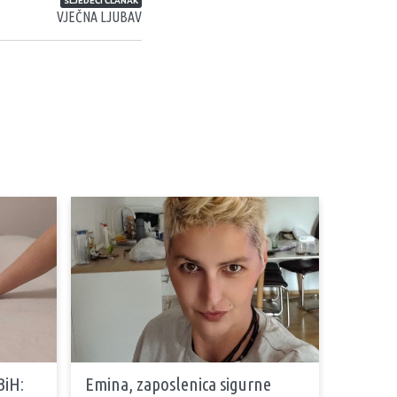
SLJEDEĆI ČLANAK
VJEČNA LJUBAV
BiH:
Emina, zaposlenica sigurne