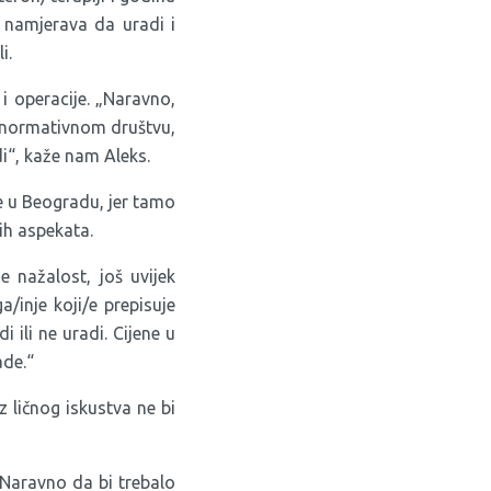
i namjerava da uradi i
i.
 i operacije. „Naravno,
eronormativnom društvu,
udi“, kaže nam Aleks.
de u Beogradu, jer tamo
ih aspekata.
e nažalost, još uvijek
/inje koji/e prepisuje
 ili ne uradi. Cijene u
ade.“
z ličnog iskustva ne bi
 Naravno da bi trebalo