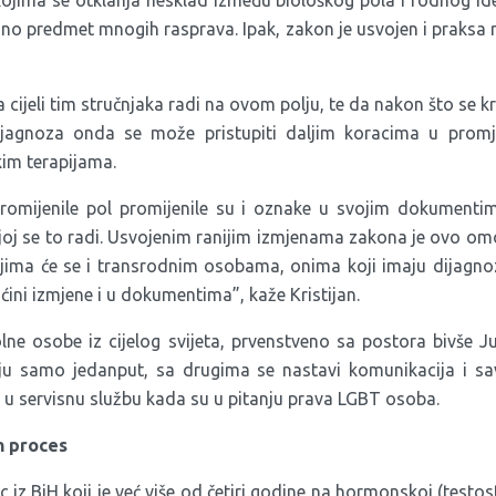
ojima se otklanja nesklad između biološkog pola i rodnog id
ano predmet mnogih rasprava. Ipak, zakon je usvojen i praksa r
a cijeli tim stručnjaka radi na ovom polju, te da nakon što se k
dijagnoza onda se može pristupiti daljim koracima u promj
im terapijama.
romijenile pol promijenile su i oznake u svojim dokument
ojoj se to radi. Usvojenim ranijim izmjenama zakona je ovo 
ima će se i transrodnim osobama, onima koji imaju dijagnozu
ni izmjene i u dokumentima”, kaže Kristijan.
ne osobe iz cijelog svijeta, prvenstveno sa postora bivše Jug
ju samo jedanput, sa drugima se nastavi komunikacija i sav
 u servisnu službu kada su u pitanju prava LGBT osoba.
n proces
 iz BiH koji je već više od četiri godine na hormonskoj (testost