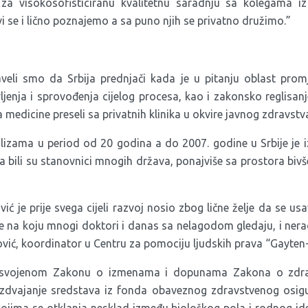
za visokosofisticiranu kvalitetnu saradnju sa kolegama i
vi se i lično poznajemo a sa puno njih se privatno družimo.”
veli smo da Srbija prednjači kada je u pitanju oblast prom
jenja i sprovođenja cijelog procesa, kao i zakonsko reglisanj
a medicine preseli sa privatnih klinika u okvire javnog zdravstv
izama u period od 20 godina a do 2007. godine u Srbije je 
a bili su stanovnici mnogih država, ponajviše sa prostora bivš
ć je prije svega cijeli razvoj nosio zbog lične želje da se us
e na koju mnogi doktori i danas sa nelagodom gledaju, i nerado
lović, koordinator u
Centru za pomociju ljudskih prava “Gayten
i usvojenom Zakonu o izmenama i dopunama Zakona o zdra
e izdvajanje sredstava iz fonda obaveznog zdravstvenog osig