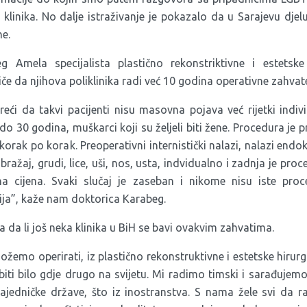
linika. No dalje istraživanje je pokazalo da u Sarajevu djelu
e.
g Amela specijalista plastično rekonstriktivne i estetske h
tiče da njihova poliklinika radi već 10 godina operativne zahva
i da takvi pacijenti nisu masovna pojava već rijetki individ
o 30 godina, muškarci koji su željeli biti žene. Procedura je 
rak po korak. Preoperativni internistički nalazi, nalazi end
obražaj, grudi, lice, uši, nos, usta, indvidualno i zadnja je pro
na cijena. Svaki slučaj je zaseban i nikome nisu iste pr
gija”, kaže nam doktorica Karabeg.
 da li još neka klinika u BiH se bavi ovakvim zahvatima.
mo operirati, iz plastično rekonstruktivne i estetske hirurgi
iti bilo gdje drugo na svijetu. Mi radimo timski i sarađujem
ajedničke države, što iz inostranstva. S nama žele svi da r