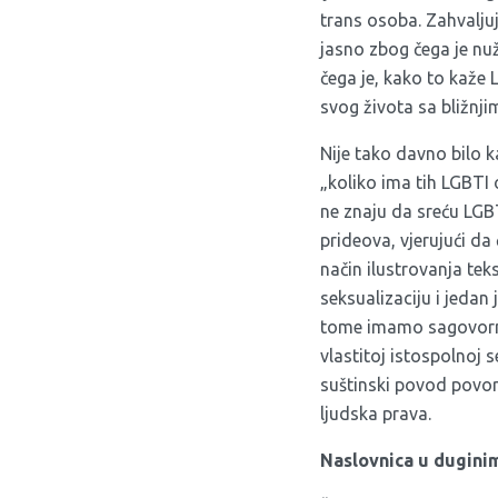
trans osoba. Zahvaljuj
jasno zbog čega je nu
čega je, kako to kaže
svog života sa bližnji
Nije tako davno bilo k
„koliko ima tih LGBTI 
ne znaju da sreću LGBT
prideova, vjerujući da
način ilustrovanja t
seksualizaciju i jedan
tome imamo sagovornik
vlastitoj istospolnoj s
suštinski povod povork
ljudska prava.
Naslovnica u duginim