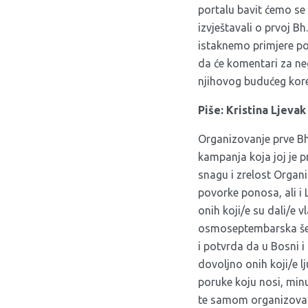
portalu bavit ćemo se
izvještavali o prvoj Bh
istaknemo primjere po
da će komentari za neg
njihovog budućeg kore
Piše: Kristina Ljevak
Organizovanje prve Bh
kampanja koja joj je p
snagu i zrelost Organ
povorke ponosa, ali i 
onih koji/e su dali/e v
osmoseptembarska šet
i potvrda da u Bosni i
dovoljno onih koji/e 
poruke koju nosi, minu
te samom organizovan