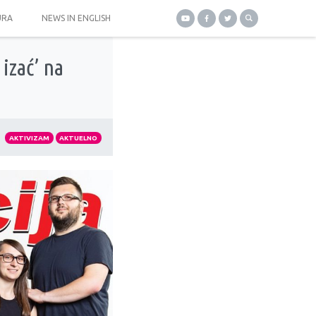
URA
NEWS IN ENGLISH
izać’ na
AKTIVIZAM
AKTUELNO