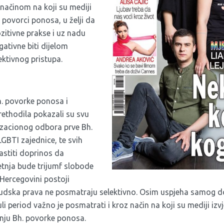
 načinom na koji su mediji
. povorci ponosa, u želji da
zitivne prakse i uz nadu
ativne biti dijelom
ktivnog pristupa.
. povorke ponosa i
rethodila pokazali su svu
izacionog odbora prve Bh.
LGBTI zajednice, te svih
lastiti doprinos da
nja bude trijumf slobode
 Hercegovini postoji
ljudska prava ne posmatraju selektivno. Osim uspjeha samog d
li period važno je posmatrati i kroz način na koji su mediji iz
ju Bh. povorke ponosa.