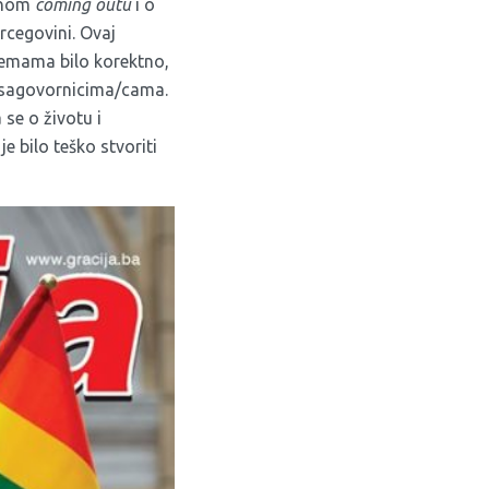
ičnom
coming outu
i o
rcegovini. Ovaj
 temama bilo korektno,
 i sagovornicima/cama.
se o životu i
e bilo teško stvoriti