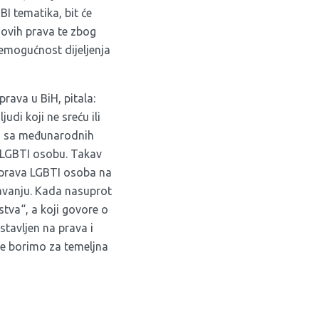
BI tematika, bit će
hovih prava te zbog
emogućnost dijeljenja
rava u BiH, pitala:
di koji ne sreću ili
ija sa međunarodnih
i LGBTI osobu. Takav
 prava LGBTI osoba na
tavanju. Kada nasuprot
tva“, a koji govore o
 stavljen na prava i
se borimo za temeljna