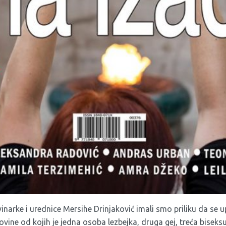
inarke i urednice Mersihe Drinjaković imali smo priliku da se
govine od kojih je jedna osoba lezbejka, druga gej, treća biseksu