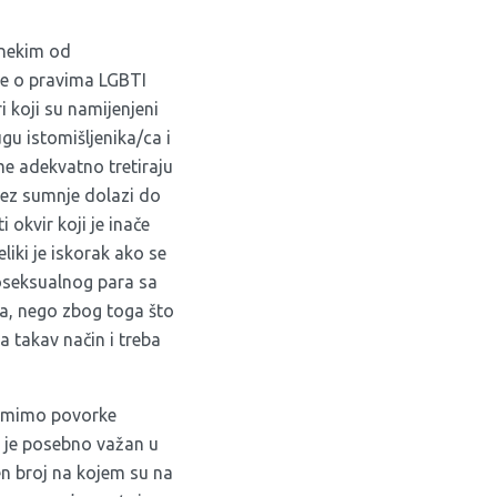
 nekim od
ke o pravima LGBTI
 koji su namijenjeni
u istomišljenika/ca i
me adekvatno tretiraju
 bez sumnje dolazi do
 okvir koji je inače
iki je iskorak ako se
oseksualnog para sa
ca, nego zbog toga što
a takav način i treba
i mimo povorke
 je posebno važan u
en broj na kojem su na