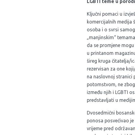
LGBTI teme u porod
Ključni pomaci u izvje
komercijalnih medija 
osoba i o svrsi samog 
„manjinskim“ temama, 
da se promjene mogu i 
u printanom magazinu k
šireg kruga čitatelja/i
rezervisan za one koji
na naslovnoj stranic
potomstvom, ne zbog t
između njih i LGBTI os
predstavljati u mediji
Dvosedmični bosansko
ponosa posvećivao je
vrijeme pred održavan