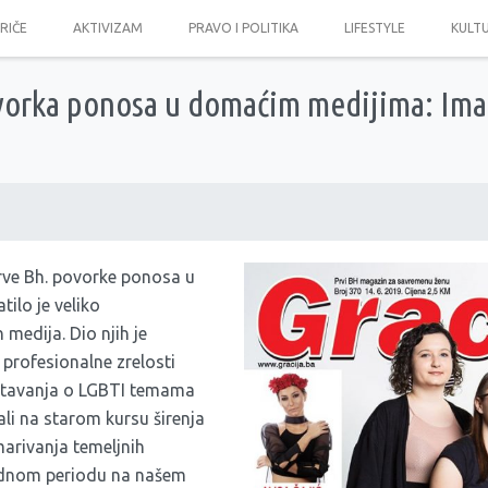
PRIČE
AKTIVIZAM
PRAVO I POLITIKA
LIFESTYLE
KULT
vorka ponosa u domaćim medijima: Ima 
rve Bh. povorke ponosa u
tilo je veliko
medija. Dio njih je
profesionalne zrelosti
eštavanja o LGBTI temama
tali na starom kursu širenja
arivanja temeljnih
rednom periodu na našem