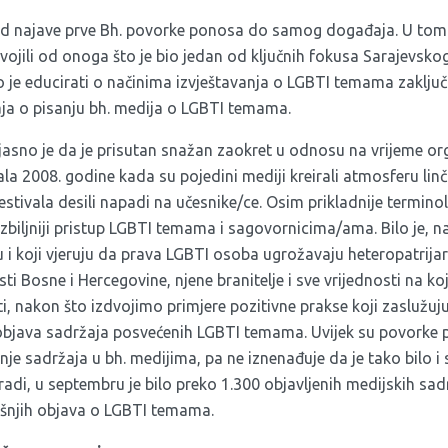
o od najave prve Bh. povorke ponosa do samog događaja. U to
usvojili od onoga što je bio jedan od ključnih fokusa Sarajevsk
o je educirati o načinima izvještavanja o LGBTI temama zaklju
taja o pisanju bh. medija o LGBTI temama.
, jasno je da je prisutan snažan zaokret u odnosu na vrijeme o
la 2008. godine kada su pojedini mediji kreirali atmosferu linč
festivala desili napadi na učesnike/ce. Osim prikladnije termino
ozbiljniji pristup LGBTI temama i sagovornicima/ama. Bilo je, na
 i koji vjeruju da prava LGBTI osoba ugrožavaju heteropatrijar
i Bosne i Hercegovine, njene branitelje i sve vrijednosti na k
, nakon što izdvojimo primjere pozitivne prakse koji zaslužuju
objava sadržaja posvećenih LGBTI temama. Uvijek su povorke p
vanje sadržaja u bh. medijima, pa ne iznenađuje da je tako bil
di, u septembru je bilo preko 1.300 objavljenih medijskih sadrž
dišnjih objava o LGBTI temama.