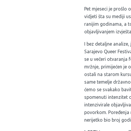
Pet mjeseci je prošl
vidjeti šta su mediji 
ranijim godinama, a t
objavljivanjem izvješ
I bez detaljne analize
Sarajevo Queer Festiva
se u večeri otvaranja 
mržnje, primijećen je 
ostali na starom kursu
same temelje državnost
ćemo se svakako baviti
spomenuti intenzitet 
intenzivirale objavlji
povorkom. Poređenja ra
nerijetko bio broj go