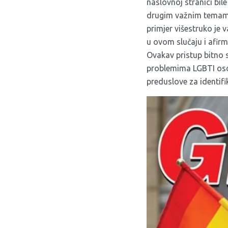
naslovnoj stranici
bile
drugim važnim temama k
primjer višestruko je 
u ovom slučaju i afirm
Ovakav pristup bitno s
problemima LGBTI osoba
preduslove za identifik