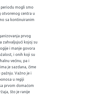
m periodu mogli smo
og otvorenog centra u
čno sa kontinuiranim
rganizovanja prvog
a zahvaljujući kojoj su
logije i manje govora
žalost, i onih koji su
halnu većinu, pa i
ojima je sazdana, čime
 pažnju. Važno je i
onosa u regiji
o i sa prvom domaćom
aja, što je ranije