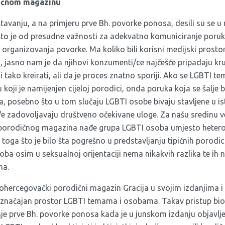
ičnom magazinu
štavanju, a na primjeru prve Bh. povorke ponosa, desili su se u
što je od presudne važnosti za adekvatno komuniciranje poru
organizovanja povorke. Ma koliko bili korisni medijski prostori
jasno nam je da njihovi konzumenti/ce najčešće pripadaju krug
tako kreirati, ali da je proces znatno sporiji. Ako se LGBTI te
oji je namijenjen cijeloj porodici, onda poruka koja se šalje
ca, posebno što u tom slučaju LGBTI osobe bivaju stavljene u isti
/e zadovoljavaju društveno očekivane uloge. Za našu sredinu vel
i porodičnog magazina nađe grupa LGBTI osoba umjesto heter
oga što je bilo šta pogrešno u predstavljanju tipičnih porodi
oba osim u seksualnoj orijentaciji nema nikakvih razlika te ih n
ma.
hercegovački porodični magazin Gracija u svojim izdanjima 
 značajan prostor LGBTI temama i osobama. Takav pristup bio
je prve Bh. povorke ponosa kada je u junskom izdanju objavlj