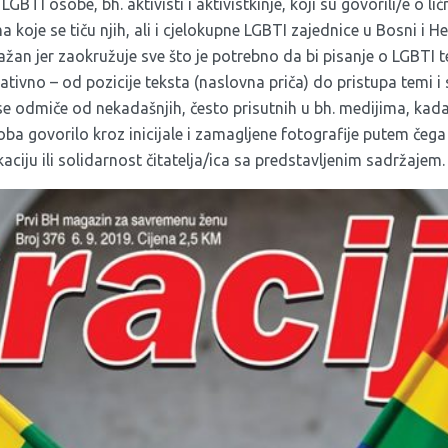
 LGBTI osobe, bh. aktivisti i aktivistkinje, koji su govorili/e o l
oje se tiču njih, ali i cjelokupne LGBTI zajednice u Bosni i He
važan jer zaokružuje sve što je potrebno da bi pisanje o LGBTI
ativno – od pozicije teksta (naslovna priča) do pristupa temi
e odmiče od nekadašnjih, često prisutnih u bh. medijima, kada 
 govorilo kroz inicijale i zamagljene fotografije putem čega j
aciju ili solidarnost čitatelja/ica sa predstavljenim sadržajem.