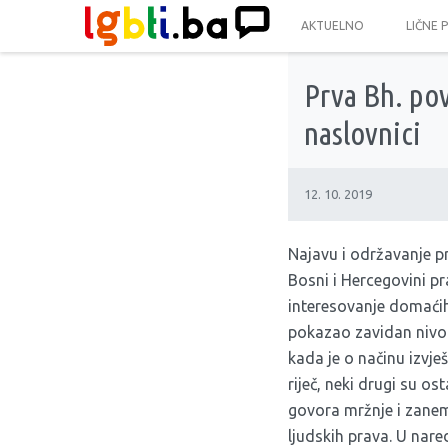
AKTUELNO
LIČNE 
Prva Bh. po
naslovnici
12. 10. 2019
Najavu i održavanje p
Bosni i Hercegovini pra
interesovanje domaćih 
pokazao zavidan nivo 
kada je o načinu izvj
riječ, neki drugi su os
govora mržnje i zanem
ljudskih prava. U na