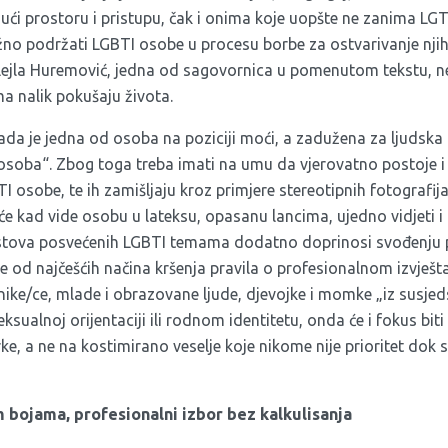
ući prostoru i pristupu, čak i onima koje uopšte ne zanima LGT
žno podržati LGBTI osobe u procesu borbe za ostvarivanje nji
 Lejla Huremović, jedna od sagovornica u pomenutom tekstu, n
ma nalik pokušaju života.
ada je jedna od osoba na poziciji moći, a zadužena za ljudska p
osoba“. Zbog toga treba imati na umu da vjerovatno postoje i lju
I osobe, te ih zamišljaju kroz primjere stereotipnih fotograf
 će kad vide osobu u lateksu, opasanu lancima, ujedno vidjeti 
ekstova posvećenih LGBTI temama dodatno doprinosi svođenju
 je od najčešćih načina kršenja pravila o profesionalnom izvješ
e/ce, mlade i obrazovane ljude, djevojke i momke „iz susjeds
eksualnoj orijentaciji ili rodnom identitetu, onda će i fokus biti
e, a ne na kostimirano veselje koje nikome nije prioritet dok 
 bojama, profesionalni izbor bez kalkulisanja