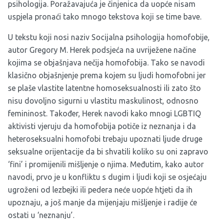
psihologija. Poražavajuća je činjenica da uopće nisam
uspjela pronaći tako mnogo tekstova koji se time bave.
U tekstu koji nosi naziv Socijalna psihologija homofobije,
autor Gregory M. Herek podsjeća na uvriježene načine
kojima se objašnjava nečija homofobija. Tako se navodi
klasično objašnjenje prema kojem su ljudi homofobni jer
se plaše vlastite latentne homoseksualnosti ili zato što
nisu dovoljno sigurni u vlastitu maskulinost, odnosno
femininost. Također, Herek navodi kako mnogi LGBTIQ
aktivisti vjeruju da homofobija potiče iz neznanja i da
heteroseksualni homofobi trebaju upoznati ljude druge
seksualne orijentacije da bi shvatili koliko su oni zapravo
‘fini’ i promijenili mišljenje o njima. Međutim, kako autor
navodi, prvo je u konfliktu s dugim i ljudi koji se osjećaju
ugroženi od lezbejki ili pedera neće uopće htjeti da ih
upoznaju, a još manje da mijenjaju mišljenje i radije će
ostati u ‘neznanju’.