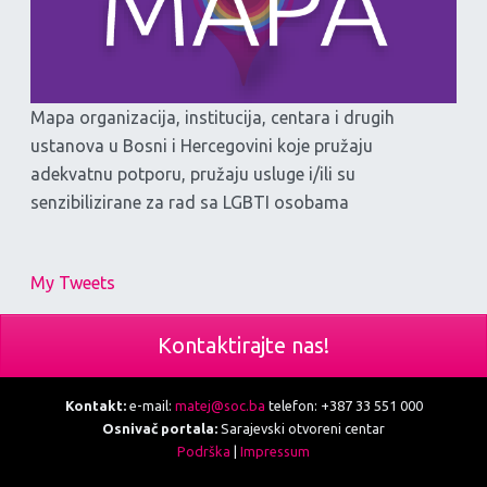
Mapa organizacija, institucija, centara i drugih
ustanova u Bosni i Hercegovini koje pružaju
adekvatnu potporu, pružaju usluge i/ili su
senzibilizirane za rad sa LGBTI osobama
My Tweets
Kontaktirajte nas!
Kontakt:
e-mail:
matej@soc.ba
telefon: +387 33 551 000
Osnivač portala:
Sarajevski otvoreni centar
Podrška
|
Impressum