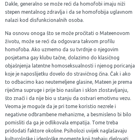
Dakle, generalno se može reći da homofobi imaju niži
stepen mentalnog zdravlja i da se homofobija uglavnom
nalazi kod disfunkcionalnih osoba.
Na osnovu onoga što se može pročitati o Mateenovom
životu, može se reći da odgovara takvom profilu
homofoba. Ako uzmemo da su tvrdnje o njegovim
posjetama gay klubu tačne, dolazimo do klasičnog
objašnjenja latentne homoseksualnosti i njenog poricanja
koje je naposlijetku dovelo do stravičnog čina. Čak i ako
to odbacimo kao neutemeljene glasine, Mateen je prema
riječima supruge i prije bio nasilan i sklon zlostavljanju,
što znači i da nije bio u stanju da ostvari emotivnu vezu.
Veoma je moguće da je pri tome koristio nezrele i
negativne odbrambene mehanizme, a besmisleno bi bilo
pomisliti da ga je odlikovala empatija. Tome treba
pridodati faktore okoline. Psiholozi uvijek naglašavaju
kulturološke i ideološke momente koji trebaju djelovati