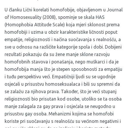
U članku Lični korelati homofobije, objavljenom u Journal
of Homosexuality (2008), spominje se skala HAS
(Homophobia Attitude Scale) koja mjeri sklonost prema
homofobiji i uzima u obzir karakteristike ličnosti poput
empatije, religioznosti i načina suočavanja s realnošću, a
sve u odnosu na različite kategorije spola i dobi. Dobijeni
rezultati pokazuju da su žene manje sklone razvoju
homofobnih stavova i ponašanja, nego muškarci i da je
homofobija manja što je stepen sposobnosti za empatiju
i tuđu perspektivu veći. Empatičniji ljudi su se ugodnije
osjećali u prisustvu homoseksualaca i bili su spremni da
se zalažu za njihova prava. Također, što je veći stupanj
religioznosti bio prisutan kod osobe, utoliko se ta osoba
manje zalagala za gay prava i osjećala se neugodno u
prisustvu gay osoba. Mehanizmi kojima se homofobi
koriste pri suočavanju s realnošću su većinom negativni i