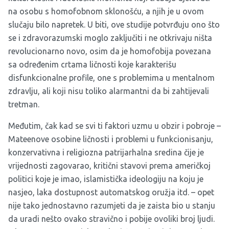
na osobu s homofobnom sklonošću, a njih je u ovom
slučaju bilo napretek. U biti, ove studije potvrđuju ono što
se i zdravorazumski moglo zaključiti i ne otkrivaju ništa
revolucionarno novo, osim da je homofobija povezana
sa određenim crtama ličnosti koje karakterišu
disfunkcionalne profile, one s problemima u mentalnom
zdravlju, ali koji nisu toliko alarmantni da bi zahtijevali
tretman.
Međutim, čak kad se svi ti faktori uzmu u obzir i pobroje –
Mateenove osobine ličnosti i problemi u funkcionisanju,
konzervativna i religiozna patrijarhalna sredina čije je
vrijednosti zagovarao, kritični stavovi prema američkoj
politici koje je imao, islamistička ideologiju na koju je
nasjeo, laka dostupnost automatskog oružja itd. – opet
nije tako jednostavno razumjeti da je zaista bio u stanju
da uradi nešto ovako stravično i pobije ovoliki broj ljudi.