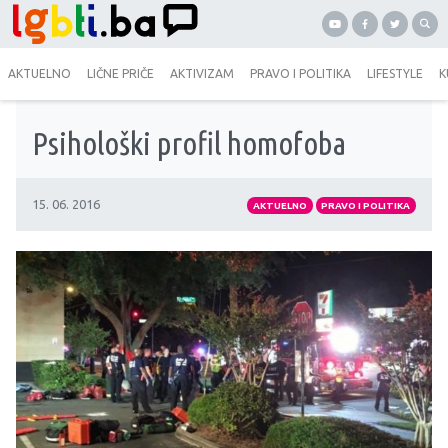
AKTUELNO
LIČNE PRIČE
AKTIVIZAM
PRAVO I POLITIKA
LIFESTYLE
K
Psihološki profil homofoba
15. 06. 2016
AKTUELNO
PRAVO I POLITIKA