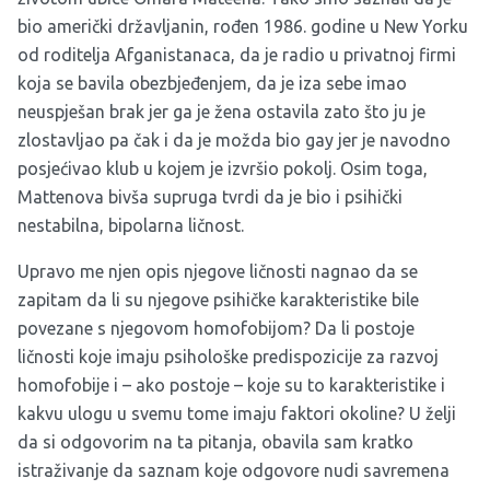
bio američki državljanin, rođen 1986. godine u New Yorku
od roditelja Afganistanaca, da je radio u privatnoj firmi
koja se bavila obezbjeđenjem, da je iza sebe imao
neuspješan brak jer ga je žena ostavila zato što ju je
zlostavljao pa čak i da je možda bio gay jer je navodno
posjećivao klub u kojem je izvršio pokolj. Osim toga,
Mattenova bivša supruga tvrdi da je bio i psihički
nestabilna, bipolarna ličnost.
Upravo me njen opis njegove ličnosti nagnao da se
zapitam da li su njegove psihičke karakteristike bile
povezane s njegovom homofobijom? Da li postoje
ličnosti koje imaju psihološke predispozicije za razvoj
homofobije i – ako postoje – koje su to karakteristike i
kakvu ulogu u svemu tome imaju faktori okoline? U želji
da si odgovorim na ta pitanja, obavila sam kratko
istraživanje da saznam koje odgovore nudi savremena