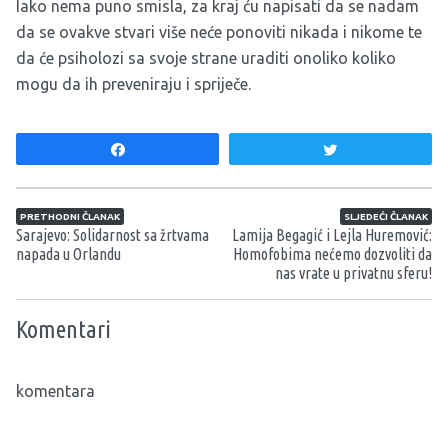
Iako nema puno smisla, za kraj ću napisati da se nadam
da se ovakve stvari više neće ponoviti nikada i nikome te
da će psiholozi sa svoje strane uraditi onoliko koliko
mogu da ih preveniraju i spriječe.
Share
Tweet
Navigacija članaka
PRETHODNI ČLANAK
SLJEDEĆI ČLANAK
Sarajevo: Solidarnost sa žrtvama
Lamija Begagić i Lejla Huremović:
napada u Orlandu
Homofobima nećemo dozvoliti da
nas vrate u privatnu sferu!
Komentari
komentara