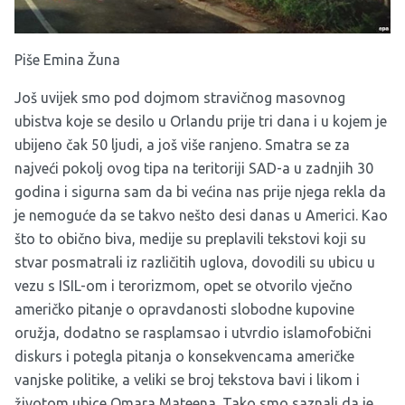
Piše Emina Žuna
Još uvijek smo pod dojmom stravičnog masovnog
ubistva koje se desilo u Orlandu prije tri dana i u kojem je
ubijeno čak 50 ljudi, a još više ranjeno. Smatra se za
najveći pokolj ovog tipa na teritoriji SAD-a u zadnjih 30
godina i sigurna sam da bi većina nas prije njega rekla da
je nemoguće da se takvo nešto desi danas u Americi. Kao
što to obično biva, medije su preplavili tekstovi koji su
stvar posmatrali iz različitih uglova, dovodili su ubicu u
vezu s ISIL-om i terorizmom, opet se otvorilo vječno
američko pitanje o opravdanosti slobodne kupovine
oružja, dodatno se rasplamsao i utvrdio islamofobični
diskurs i potegla pitanja o konsekvencama američke
vanjske politike, a veliki se broj tekstova bavi i likom i
životom ubice Omara Mateena. Tako smo saznali da je