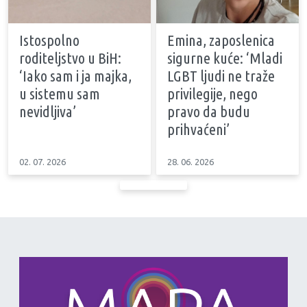
Istospolno
Emina, zaposlenica
roditeljstvo u BiH:
sigurne kuće: ‘Mladi
‘Iako sam i ja majka,
LGBT ljudi ne traže
u sistemu sam
privilegije, nego
nevidljiva’
pravo da budu
prihvaćeni’
02. 07. 2026
28. 06. 2026