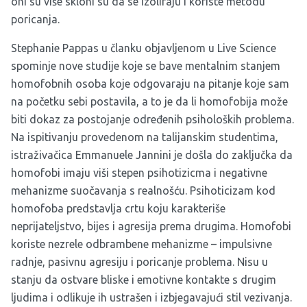
oni su više skloni su da se izoliraju i koriste metodu
poricanja.
Stephanie Pappas u članku objavljenom u Live Science
spominje nove studije koje se bave mentalnim stanjem
homofobnih osoba koje odgovaraju na pitanje koje sam
na početku sebi postavila, a to je da li homofobija može
biti dokaz za postojanje određenih psiholoških problema.
Na ispitivanju provedenom na talijanskim studentima,
istraživačica Emmanuele Jannini je došla do zaključka da
homofobi imaju viši stepen psihotizicma i negativne
mehanizme suočavanja s realnošću. Psihoticizam kod
homofoba predstavlja crtu koju karakteriše
neprijateljstvo, bijes i agresija prema drugima. Homofobi
koriste nezrele odbrambene mehanizme – impulsivne
radnje, pasivnu agresiju i poricanje problema. Nisu u
stanju da ostvare bliske i emotivne kontakte s drugim
ljudima i odlikuje ih ustrašen i izbjegavajući stil vezivanja.