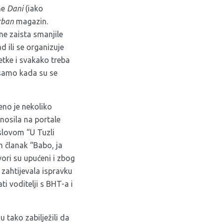
ne
Dani
(iako
rban
magazin.
ne zaista smanjile
d ili se organizuje
etke i svakako treba
e samo kada su se
ženo je nekoliko
nosila na portale
aslovom “U Tuzli
n članak “Babo, ja
ori su upućeni i zbog
zahtijevala ispravku
i voditelji s BHT-a i
 tako zabilježili da