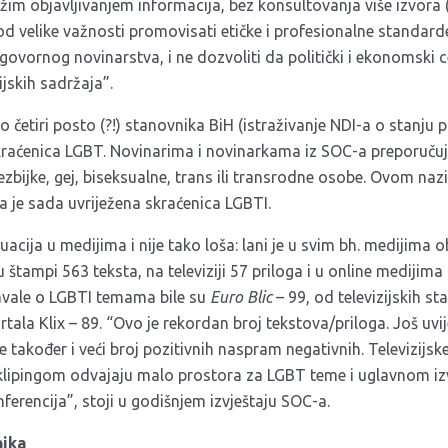
ržim objavljivanjem informacija, bez konsultovanja više izvora (
 od velike važnosti promovisati etičke i profesionalne standarde
ovornog novinarstva, i ne dozvoliti da politički i ekonomski 
ijskih sadržaja”.
 četiri posto (?!) stanovnika BiH (istraživanje NDI-a o stanju
skraćenica LGBT. Novinarima i novinarkama iz SOC-a preporučuj
ezbijke, gej, biseksualne, trans ili transrodne osobe. Ovom na
pa je sada uvriježena skraćenica LGBTI.
tuacija u medijima i nije tako loša: lani je u svim bh. medijima 
 u štampi 563 teksta, na televiziji 57 priloga i u online medijim
tavale o LGBTI temama bile su
Euro Blic
– 99, od televizijskih st
ortala Klix – 89. “Ovo je rekordan broj tekstova/priloga. Još uvij
je također i veći broj pozitivnih naspram negativnih. Televizijs
klipingom odvajaju malo prostora za LGBT teme i uglavnom iz
erencija”, stoji u godišnjem izvještaju SOC-a.
nika