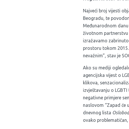
Najveći broj vijesti o
Beogradu, te povodom 
Međunarodnom danu bor
životnom partnerstvu 
izražavamo zabrinutos
prostoru tokom 2015. g
nevažnim”, stav je SO
Ako su mediji ogledalo
agencijska vijest o LG
klikova, senzacionaliz
izvještavanju o LGBTI 
negativne primjere sen
naslovom “Zapad će uni
dnevnog lista
Oslobođ
ovako problematičan, 