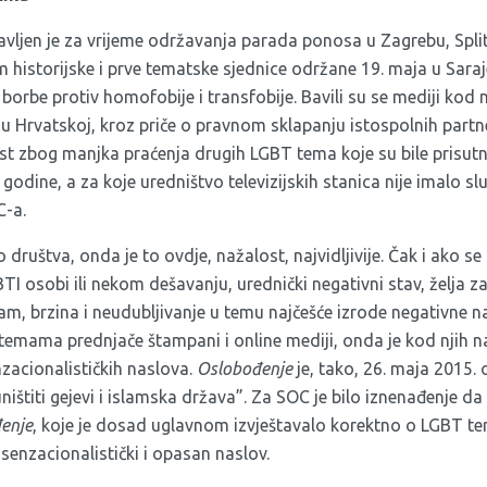
bjavljen je za vrijeme održavanja parada ponosa u Zagrebu, Split
historijske i prve tematske sjednice održane 19. maja u Sara
be protiv homofobije i transfobije. Bavili su se mediji kod
u Hrvatskoj, kroz priče o pravnom sklapanju istospolnih part
t zbog manjka praćenja drugih LGBT tema koje su bile prisutn
odine, a za koje uredništvo televizijskih stanica nije imalo slu
C-a.
 društva, onda je to ovdje, nažalost, najvidljivije. Čak i ako s
BTI osobi ili nekom dešavanju, urednički negativni stav, želja 
am, brzina i neudubljivanje u temu najčešće izrode negativne n
temama prednjače štampani i online mediji, onda je kod njih na
zacionalističkih naslova.
Oslobođenje
je, tako, 26. maja 2015. 
štiti gejevi i islamska država”. Za SOC je bilo iznenađenje da
enje
, koje je dosad uglavnom izvještavalo korektno o LGBT t
senzacionalistički i opasan naslov.