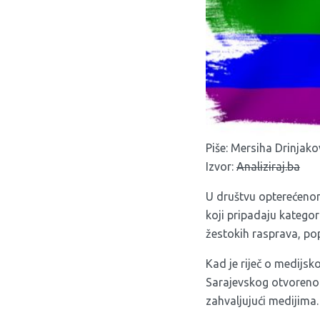
Piše: Mersiha Drinjako
Izvor:
Analiziraj.ba
U društvu opterećenom
koji pripadaju kategor
žestokih rasprava, po
Kad je riječ o medijsko
Sarajevskog otvoreno
zahvaljujući medijima.