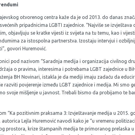
erendumi
rajevskog otvorenog centra kaže da je od 2013. do danas znač
svećenih pripadnicima LGBTI zajednice. “Najviše se izvještava 
tim, objavljuju se kratke vijesti iz svijeta na tu temu, kao i vij
dumima za istospolna partnerstva. Izostaju intervjui i ozbiljnij
sti”, govori Huremović.
nici pod nazivom “Saradnja medija i organizacija civilnog dr
adržaja o pravima, interesima i potrebama LGBT zajednice u Bi
ženja BH Novinari, istakla je da mediji imaju zadaću da educir
 je razviti povjerenje između LGBT zajednice i medija. Mi smo 
mo svoje mišljenje u javnost. Trebali bismo da probijamo te ba
ivom
“Ka pozitivnim praksama 3: Izvještavanje medija u 2015. 
, autorica Lejla Huremović navodi kako je “u vremenu politizacij
og prostora, krize štampanih medija te primoranog prelaska u 