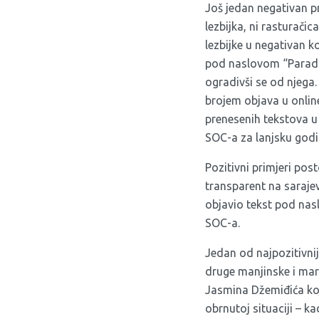
Još jedan negativan pr
lezbijka, ni rasturačica
lezbijke u negativan k
pod naslovom “Parada 
ogradivši se od njega.
brojem objava u online
prenesenih tekstova u
SOC-a za lanjsku godi
Pozitivni primjeri po
transparent na saraje
objavio tekst pod na
SOC-a.
Jedan od najpozitivniji
druge manjinske i mar
Jasmina Džemiđića koji
obrnutoj situaciji – k