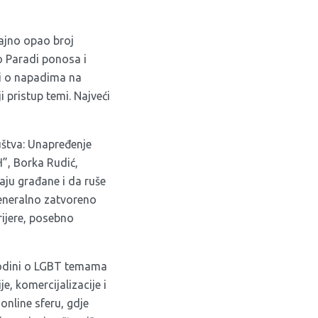
ajno opao broj
o Paradi ponosa i
esti o napadima na
i pristup temi. Najveći
uštva: Unapređenje
H”, Borka Rudić,
aju građane i da ruše
generalno zatvoreno
rijere, posebno
godini o LGBT temama
e, komercijalizacije i
online sferu, gdje