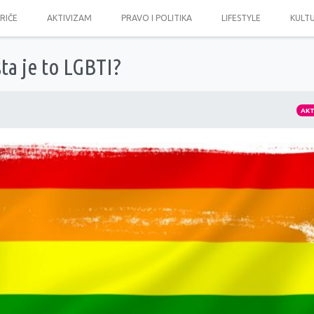
PRIČE
AKTIVIZAM
PRAVO I POLITIKA
LIFESTYLE
KULT
ta je to LGBTI?
AK