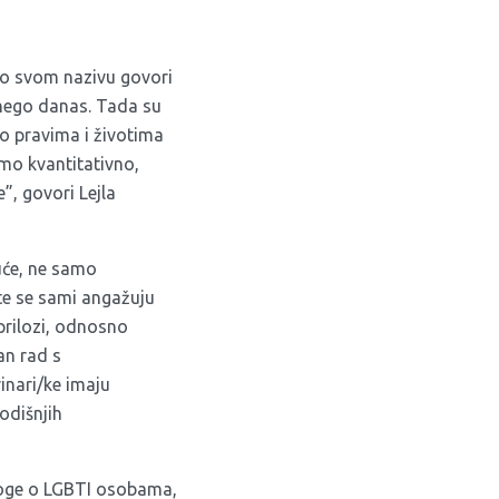
 po svom nazivu govori
a nego danas. Tada su
 o pravima i životima
amo kvantitativno,
”, govori Lejla
uće, ne samo
te se sami angažuju
prilozi, odnosno
an rad s
inari/ke imaju
odišnjih
iloge o LGBTI osobama,