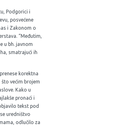
u, Podgorici i
jevu, posvećene
 nas i Zakonom o
nerstava. “Međutim,
e u bh. javnom
ha, smatrajući ih
e prenese korektna
za što većim brojem
aslove. Kako u
jlakše pronaći i
objavilo tekst pod
 se uredništvo
emama, odlučilo za