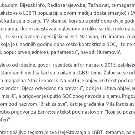
Buka.com, Bljesak.info, Radiosarajevo.ba, Tačno.net, te magazi
tekstova o LGBTI populaciji u ovom mediju dosta smanjio) i
U
t kada su u pitanju TV stanice, koje su u prethodne dvije godi
temama, i koje izvještavaju uglavnom ukoliko se desi neki napa
, i to su uglavnom agencijske vijesti. Naravno, i tu imamo izuz
u, koja je u zadnjih godinu dana često kontaktirala SOC, i to n
ji, poput prve sjednice u parlamentu”, navodi Huremović.
daleko od idealne, govori i sljedeća informacija: u 2015. zabilje
 štampanih medija kad su u pitanju LGBTI teme. Žalbe su se od
va magazina: Stav i Express. Na Saffu je objavljen tekst pod n
kalendar’: Djeca odvedena na prevaru”, dok je u
Stavu
objavlje
 misliš”, a prigovor je uputio SOC zbog navoda u njemu. Prigov
com pod nazivom “Brak za sve”, kad je građanka Mila Radislav 
putio prigovor za
Expressov
tekst pod naslovom “Koji su poznat
feri”.
ntar pažljivo registruje sva izvještavanja o LGBTI temama, pa su