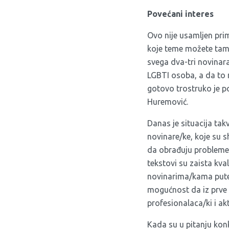
Povećani interes
Ovo nije usamljen prim
koje teme možete tamo 
svega dva-tri novinara
LGBTI osoba, a da to 
gotovo trostruko je po
Huremović.
Danas je situacija ta
novinare/ke, koje su 
da obrađuju probleme 
tekstovi su zaista kva
novinarima/kama putem
mogućnost da iz prve 
profesionalaca/ki i ak
Kada su u pitanju konk