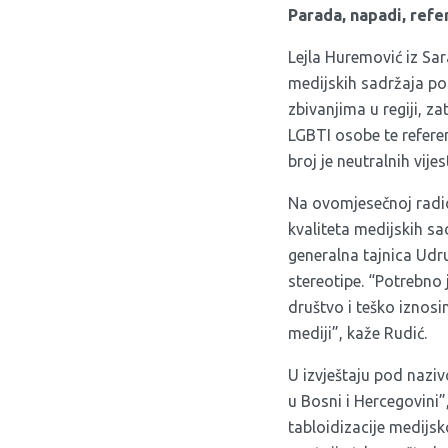
Parada, napadi, ref
Lejla Huremović iz Sa
medijskih sadržaja po
zbivanjima u regiji, za
LGBTI osobe te referen
broj je neutralnih vije
Na ovomjesečnoj radio
kvaliteta medijskih s
generalna tajnica Udru
stereotipe. “Potrebno
društvo i teško iznosi
mediji”, kaže Rudić.
U izvještaju pod naz
u Bosni i Hercegovini”
tabloidizacije medijsk