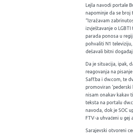
Lejla navodi portale 
napominje da se broj 
“Izražavam zabrinutos
izvještavanje o LGBTI 
parada ponosa u regiji
pohvaliti N1 televizij
dešavali bitni događa
Da je situacija, ipak, 
reagovanja na pisanje
Saff.ba i dw.com, te d
promoviran ‘pederski 
nisam onakav kakav ti
teksta na portalu dw.
navoda, dok je SOC u
FTV-a uhvaćeni u gej a
Sarajevski otvoreni ce