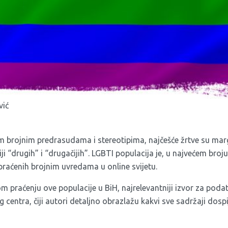
vić
 brojnim predrasudama i stereotipima, najčešće žrtve su marg
iji “drugih” i “drugačijih”. LGBTI populacija je, u najvećem broj
praćenih brojnim uvredama u online svijetu.
m praćenju ove populacije u BiH, najrelevantniji izvor za podatk
g centra
, čiji autori detaljno obrazlažu kakvi sve sadržaji dosp