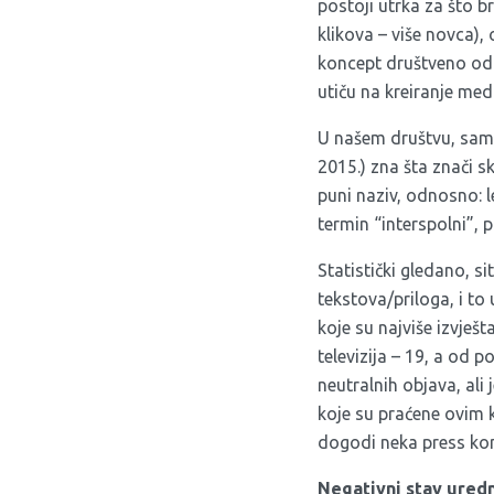
postoji utrka za što b
klikova – više novca),
koncept društveno odg
utiču na kreiranje med
U našem društvu, samo
2015.) zna šta znači 
puni naziv, odnosno: l
termin “interspolni”, 
Statistički gledano, si
tekstova/priloga, i to
koje su najviše izvješ
televizija – 19, a od p
neutralnih objava, ali 
koje su praćene ovim 
dogodi neka press konf
Negativni stav ured