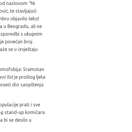
 pod naslovom “Ni
vić, te stavljajući
mbru objavilo tekst
a u Beogradu, ali ne
u usporedbi s ukupnim
 je povećan broj
že se u izvještaju
“Homofobija: Sramotan
ni list
je prošlog ljeta
oseći dio saopštenja
pulacije prati i sve
log stand-up komičara
a bi se desilo u