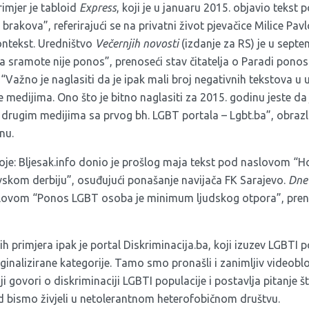
imjer je tabloid
Express
, koji je u januaru 2015. objavio tekst
 brakova”, referirajući se na privatni život pjevačice Milice Pavlo
ontekst. Uredništvo
Večernjih novosti
(izdanje za RS) je u septe
sramote nije ponos”, prenoseći stav čitatelja o Paradi ponos
 “Važno je naglasiti da je ipak mali broj negativnih tekstova 
 medijima. Ono što je bitno naglasiti za 2015. godinu jeste da
 drugim medijima sa prvog bh. LGBT portala – Lgbt.ba”, obrazla
nu.
stoje: Bljesak.info donio je prošlog maja tekst pod naslovom 
vskom derbiju”, osuđujući ponašanje navijača FK Sarajevo.
Dnev
slovom “Ponos LGBT osoba je minimum ljudskog otpora”, pren
h primjera ipak je portal Diskriminacija.ba, koji izuzev LGBTI po
ginalizirane kategorije. Tamo smo pronašli i zanimljiv videob
 govori o diskriminaciji LGBTI populacije i postavlja pitanje št
ad bismo živjeli u netolerantnom heterofobičnom društvu.