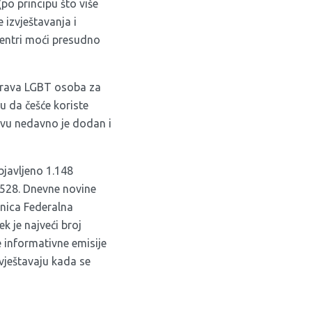
po principu što više
 izvještavanja i
centri moći presudno
 prava LGBT osoba za
u da češće koriste
zivu nedavno je dodan i
objavljeno 1.148
a 528. Dnevne novine
anica Federalna
ek je najveći broj
ke informativne emisije
vještavaju kada se