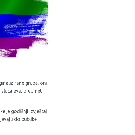
inalizirane grupe, oni
u slučajeva, predmet
e je godišnji izvještaj
ijevaju do publike