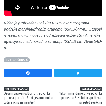
Video je proizveden u okviru USAID-ovog Programa
podrške marginaliziranim grupama (USAID/PPMG). Stavovi
izneseni u ovom videu ne odražavaju nužno stav Američke
agencije za međunarodnu saradnju (USAID) niti Vlade SAD-
a.
RUBINA ČENGIĆ
Share
Tweet
Navigacija članaka
PRETHODNI ČLANAK
SLJEDEĆI ČLANAK
Organizacioni odbor Bh. povorke
Nakon najavljene prve povorke
ponosa poručio: Zahtijevamo nultu
ponosa u BiH: Retrospektiva i
toleranciju na nasilje!
pregled reakcija