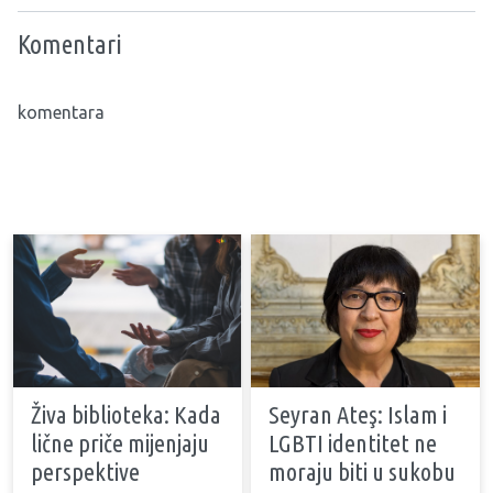
Komentari
komentara
Živa biblioteka: Kada
Seyran Ateş: Islam i
lične priče mijenjaju
LGBTI identitet ne
perspektive
moraju biti u sukobu