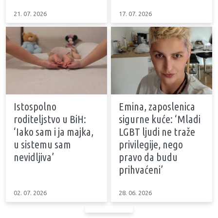
21. 07. 2026
17. 07. 2026
Istospolno
Emina, zaposlenica
roditeljstvo u BiH:
sigurne kuće: ‘Mladi
‘Iako sam i ja majka,
LGBT ljudi ne traže
u sistemu sam
privilegije, nego
nevidljiva’
pravo da budu
prihvaćeni’
02. 07. 2026
28. 06. 2026