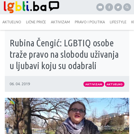
AKTUELNO
LIČNE PRIČE
AKTIVIZAM
PRAVO I POLITIKA
LIFESTYLE
K
Rubina Čengić: LGBTIQ osobe
traže pravo na slobodu uživanja
u ljubavi koju su odabrali
06. 04. 2019
AKTIVIZAM
AKTUELNO