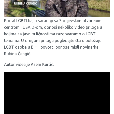
Portal LGBTI.ba, u saradnji sa Sarajevskim otvorenim
centrom i USAID-om, donosi nekoliko video priloga u
kojima sa javnim ličnostima razgovaramo o LGBT
temama. U drugom prilogu pogledajte šta o položaju
LGBT osoba u BiH i povorci ponosa misli novinarka
Rubina Čengić.
Autor videa je Azem Kurtić.