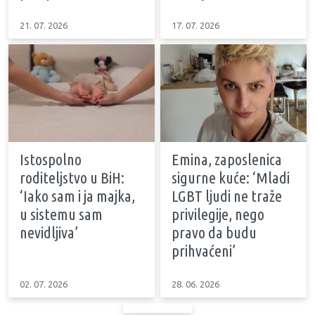
21. 07. 2026
17. 07. 2026
Istospolno
Emina, zaposlenica
roditeljstvo u BiH:
sigurne kuće: ‘Mladi
‘Iako sam i ja majka,
LGBT ljudi ne traže
u sistemu sam
privilegije, nego
nevidljiva’
pravo da budu
prihvaćeni’
02. 07. 2026
28. 06. 2026