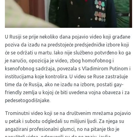
U Rusiji se prije nekoliko dana pojavio video koji građane
poziva da izađu na predstojeće predsjedničke izbore koji
će se održati u martu. Iako nije službeno potvrđeno ko ga
je naručio, opozicija je video, zbog homofobnog i
ksenofobnog sadržaja, povezala s Vladimirom Putinom i
institucijama koje kontrolira. U videu se Ruse zastrašuje
time da će Rusija, ako ne izađu na izbore, postati gay-
friendly zemlja u kojoj će biti uvedena vojna obaveza i za
pedesetogodišnjake.
Trominutni video koji se na društvenim mrežama pojavio
u petak i subotu odgledali su milijuni ljudi. Za njega su
angažirani profesionalni glumci, no na pitanje tko je
naručitelj videa, odgovorili su da ne znaju, javlja