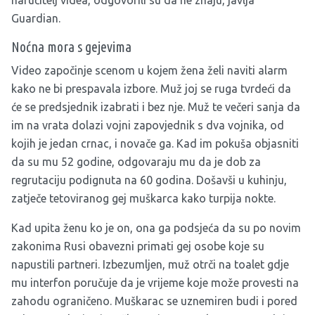
Guardian
.
Noćna mora s gejevima
Video započinje scenom u kojem žena želi naviti alarm
kako ne bi prespavala izbore. Muž joj se ruga tvrdeći da
će se predsjednik izabrati i bez nje. Muž te večeri sanja da
im na vrata dolazi vojni zapovjednik s dva vojnika, od
kojih je jedan crnac, i novače ga. Kad im pokuša objasniti
da su mu 52 godine, odgovaraju mu da je dob za
regrutaciju podignuta na 60 godina. Došavši u kuhinju,
zatječe tetoviranog gej muškarca kako turpija nokte.
Kad upita ženu ko je on, ona ga podsjeća da su po novim
zakonima Rusi obavezni primati gej osobe koje su
napustili partneri. Izbezumljen, muž otrči na toalet gdje
mu interfon poručuje da je vrijeme koje može provesti na
zahodu ograničeno. Muškarac se uznemiren budi i pored