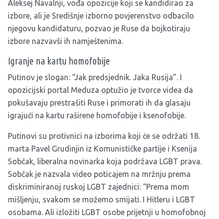
Aleksej Navalnji, vođa opozicije koji se kandidirao za
izbore, ali je Središnje izborno povjerenstvo odbacilo
njegovu kandidaturu, pozvao je Ruse da bojkotiraju
izbore nazvavši ih namještenima.
Igranje na kartu homofobije
Putinov je slogan: “Jak predsjednik. Jaka Rusija”. I
opozicijski portal Meduza optužio je tvorce videa da
pokušavaju prestrašiti Ruse i primorati ih da glasaju
igrajući na kartu raširene homofobije i ksenofobije.
Putinovi su protivnici na izborima koji će se održati 18.
marta Pavel Grudinjin iz Komunističke partije i Ksenija
Sobčak, liberalna novinarka koja podržava LGBT prava.
Sobčak je nazvala video poticajem na mržnju prema
diskriminiranoj ruskoj LGBT zajednici: “Prema mom
mišljenju, svakom se možemo smijati. I Hitleru i LGBT
osobama. Ali izložiti LGBT osobe prijetnji u homofobnoj