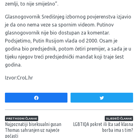
zemlji, to nije smiješno”.
Glasnogovornik Središnjeg izbornog povjerenstva izjavio
je da ono nema veze sa spornim videom. Putinov
glasnogovornik nije bio dostupan za komentar.
Podsjetimo, Putin Rusijom vlada od 2000. Osam je
godina bio predsjednik, potom četiri premijer, a sada je u
tijeku njegov treći predsjednički mandat koji traje šest
godina.
Izvor:CroL.hr
Share
Tweet
Navigacija članaka
PRETHODNI ČLANAK
SLJEDEĆI ČLANAK
Najpoznatiji biseksualni gusan
LGBTIQA pokret ili šta sad klasna
Thomas sahranjen uz najveće
borba ima s tim?
počasti