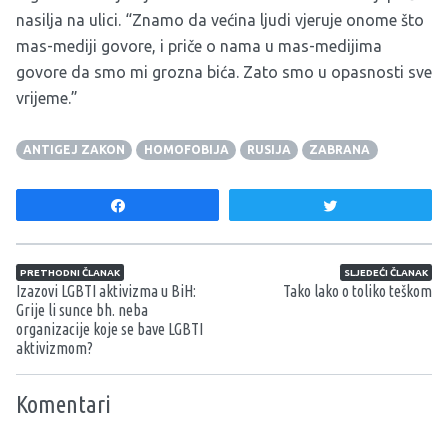
nasilja na ulici. “Znamo da većina ljudi vjeruje onome što
mas-mediji govore, i priče o nama u mas-medijima
govore da smo mi grozna bića. Zato smo u opasnosti sve
vrijeme.”
ANTIGEJ ZAKON
HOMOFOBIJA
RUSIJA
ZABRANA
Share
Tweet
Navigacija članaka
PRETHODNI ČLANAK
SLJEDEĆI ČLANAK
Izazovi LGBTI aktivizma u BiH:
Tako lako o toliko teškom
Grije li sunce bh. neba
organizacije koje se bave LGBTI
aktivizmom?
Komentari