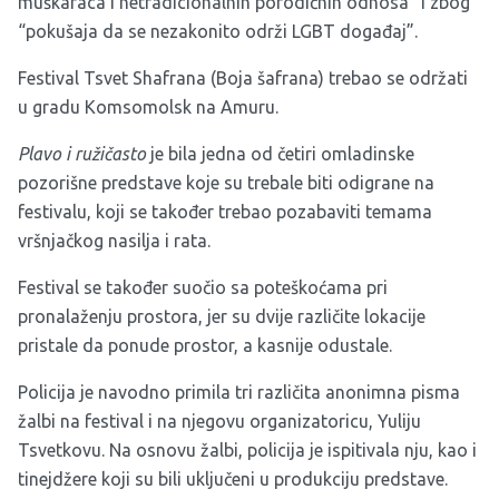
muškaraca i netradicionalnih porodičnih odnosa” i zbog
“pokušaja da se nezakonito održi LGBT događaj”.
Festival Tsvet Shafrana (Boja šafrana) trebao se održati
u gradu Komsomolsk na Amuru.
Plavo i ružičasto
je bila jedna od četiri omladinske
pozorišne predstave koje su trebale biti odigrane na
festivalu, koji se također trebao pozabaviti temama
vršnjačkog nasilja i rata.
Festival se također suočio sa poteškoćama pri
pronalaženju prostora, jer su dvije različite lokacije
pristale da ponude prostor, a kasnije odustale.
Policija je navodno primila tri različita anonimna pisma
žalbi na festival i na njegovu organizatoricu, Yuliju
Tsvetkovu. Na osnovu žalbi, policija je ispitivala nju, kao i
tinejdžere koji su bili uključeni u produkciju predstave.