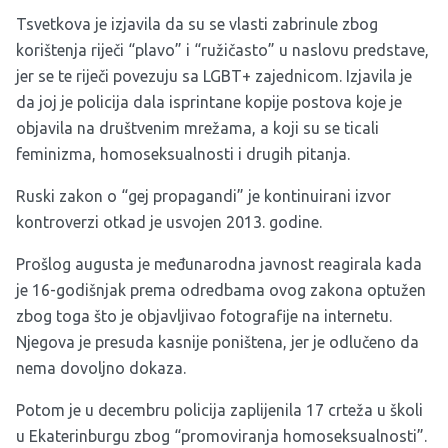
Tsvetkova je izjavila da su se vlasti zabrinule zbog
korištenja riječi “plavo” i “ružičasto” u naslovu predstave,
jer se te riječi povezuju sa LGBT+ zajednicom. Izjavila je
da joj je policija dala isprintane kopije postova koje je
objavila na društvenim mrežama, a koji su se ticali
feminizma, homoseksualnosti i drugih pitanja.
Ruski zakon o “gej propagandi” je kontinuirani izvor
kontroverzi otkad je usvojen 2013. godine.
Prošlog augusta je međunarodna javnost reagirala kada
je 16-godišnjak prema odredbama ovog zakona optužen
zbog toga što je objavljivao fotografije na internetu.
Njegova je presuda kasnije poništena, jer je odlučeno da
nema dovoljno dokaza.
Potom je u decembru policija zaplijenila 17 crteža u školi
u Ekaterinburgu zbog “promoviranja homoseksualnosti”.