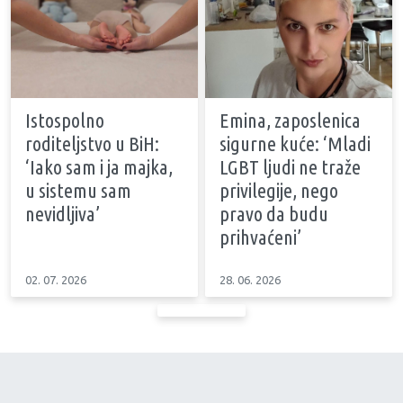
Istospolno
Emina, zaposlenica
roditeljstvo u BiH:
sigurne kuće: ‘Mladi
‘Iako sam i ja majka,
LGBT ljudi ne traže
u sistemu sam
privilegije, nego
nevidljiva’
pravo da budu
prihvaćeni’
02. 07. 2026
28. 06. 2026