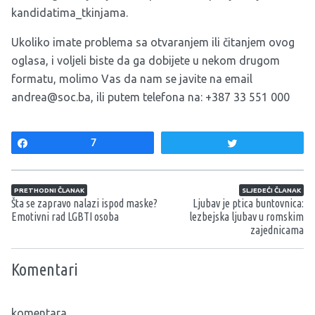
kandidatima_tkinjama.
Ukoliko imate problema sa otvaranjem ili čitanjem ovog
oglasa, i voljeli biste da ga dobijete u nekom drugom
formatu, molimo Vas da nam se javite na email
andrea@soc.ba
, ili putem telefona na: +387 33 551 000
Share
7
Tweet
Navigacija članaka
PRETHODNI ČLANAK
SLJEDEĆI ČLANAK
Šta se zapravo nalazi ispod maske?
Ljubav je ptica buntovnica:
Emotivni rad LGBTI osoba
lezbejska ljubav u romskim
zajednicama
Komentari
komentara