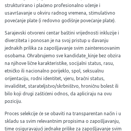
strukturirano i plaćeno profesionalno učenje i
usavršavanje u okviru radnog vremena, stimulativno
povećanje plate (i redovno godišnje povećanje plate).
Sarajevski otvoreni centar baštini vrijednosti inkluzije i
diverziteta i ponosan je na svoj pristup u davanju
jednakih prilika za zapošljavanje svim zainteresovanim
osobama. Ohrabrujemo sve kandidate_kinje bez obzira
na njihove lične karakteristike, socijalni status, rasu,
etničko ili nacionalno porijeklo, spol, seksualnu
orijentaciju, rodni identitet, vjeru, bračni status,
invaliditet, starateljstvo/skrbništvo, hroničnu bolest ili
bilo koji drugi zaštićeni odnos, da apliciraju na ovu
poziciju.
Proces selekcije će se obaviti na transparentan način i u
skladu sa svim relevantnim propisima o zapošljavanju,
time osiguravajući jednake prilike za zapošljavanje svim