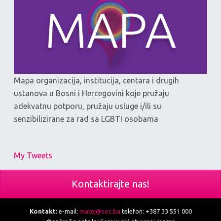
Mapa organizacija, institucija, centara i drugih
ustanova u Bosni i Hercegovini koje pružaju
adekvatnu potporu, pružaju usluge i/ili su
senzibilizirane za rad sa LGBTI osobama
My Tweets
Kontaktirajte nas!
Kontakt:
e-mail:
matej@soc.ba
telefon: +387 33 551 000