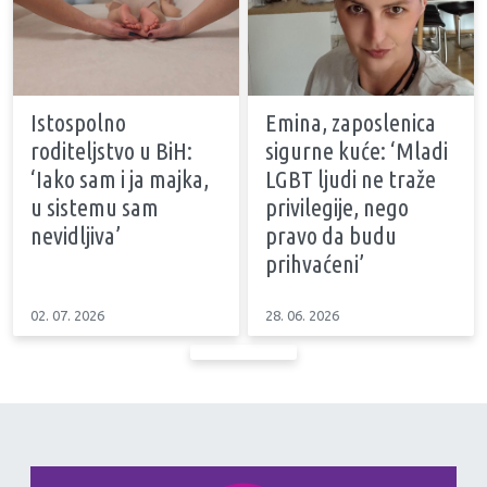
Istospolno
Emina, zaposlenica
roditeljstvo u BiH:
sigurne kuće: ‘Mladi
‘Iako sam i ja majka,
LGBT ljudi ne traže
u sistemu sam
privilegije, nego
nevidljiva’
pravo da budu
prihvaćeni’
02. 07. 2026
28. 06. 2026