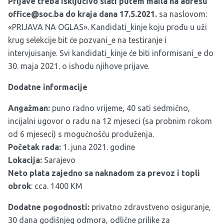
Prijave treba isključivo slati putem maila na adresu
office@soc.ba
do kraja dana 17.5.2021.
sa naslovom:
«PRIJAVA NA OGLAS». Kandidati_kinje koju prođu u uži
krug selekcije bit će pozvani_e na testiranje i
intervjuisanje. Svi kandidati_kinje će biti informisani_e do
30. maja 2021. o ishodu njihove prijave.
Dodatne informacije
Angažman:
puno radno vrijeme, 40 sati sedmično,
incijalni ugovor o radu na 12 mjeseci (sa probnim rokom
od 6 mjeseci) s mogućnošću produženja.
Početak rada:
1. juna 2021. godine
Lokacija:
Sarajevo
Neto plata zajedno sa naknadom za prevoz i topli
obrok
: cca. 1400 KM
Dodatne pogodnosti:
privatno zdravstveno osiguranje,
30 dana godišnjeg odmora, odlične prilike za