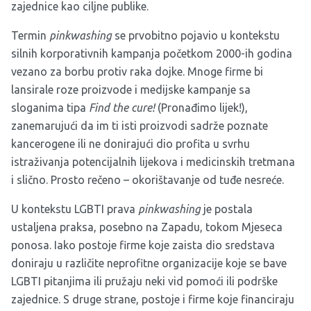
zajednice kao ciljne publike.
Termin
pinkwashing
se prvobitno pojavio u kontekstu
silnih korporativnih kampanja početkom 2000-ih godina
vezano za borbu protiv raka dojke. Mnoge firme bi
lansirale roze proizvode i medijske kampanje sa
sloganima tipa
Find the cure!
(Pronađimo lijek!),
zanemarujući da im ti isti proizvodi sadrže poznate
kancerogene ili ne donirajući dio profita u svrhu
istraživanja potencijalnih lijekova i medicinskih tretmana
i slično. Prosto rečeno – okorištavanje od tuđe nesreće.
U kontekstu LGBTI prava
pinkwashing
je postala
ustaljena praksa, posebno na Zapadu, tokom Mjeseca
ponosa. Iako postoje firme koje zaista dio sredstava
doniraju u različite neprofitne organizacije koje se bave
LGBTI pitanjima ili pružaju neki vid pomoći ili podrške
zajednice. S druge strane, postoje i firme koje financiraju