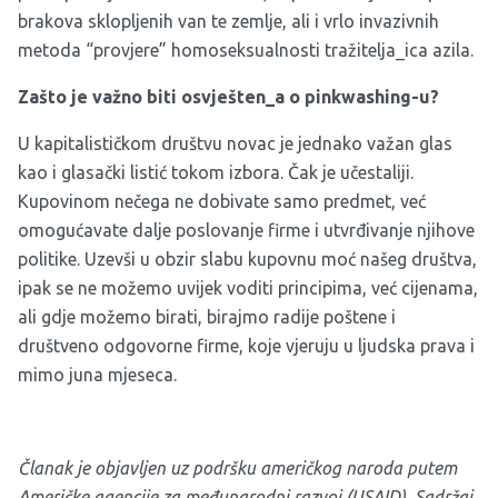
brakova sklopljenih van te zemlje, ali i vrlo invazivnih
metoda “provjere” homoseksualnosti tražitelja_ica azila.
Zašto je važno biti osvješten_a o pinkwashing-u?
U kapitalističkom društvu novac je jednako važan glas
kao i glasački listić tokom izbora. Čak je učestaliji.
Kupovinom nečega ne dobivate samo predmet, već
omogućavate dalje poslovanje firme i utvrđivanje njihove
politike. Uzevši u obzir slabu kupovnu moć našeg društva,
ipak se ne možemo uvijek voditi principima, već cijenama,
ali gdje možemo birati, birajmo radije poštene i
društveno odgovorne firme, koje vjeruju u ljudska prava i
mimo juna mjeseca.
Članak je objavljen uz podršku američkog naroda putem
Američke agencije za međunarodni razvoj (USAID). Sadržaj