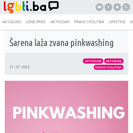
AKTUELNO
LIČNE PRIČE
AKTIVIZAM
PRAVO I POLITIKA
LIFESTYLE
K
Šarena laža zvana pinkwashing
AKTIVIZAM
AKTUELNO
21. 07. 2023
PRAVO I POLITIKA