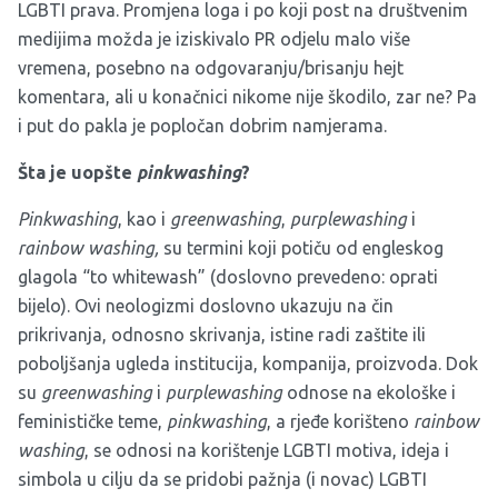
LGBTI prava. Promjena loga i po koji post na društvenim
medijima možda je iziskivalo PR odjelu malo više
vremena, posebno na odgovaranju/brisanju hejt
komentara, ali u konačnici nikome nije škodilo, zar ne? Pa
i put do pakla je popločan dobrim namjerama.
Šta je uopšte
pinkwashing
?
Pinkwashing
, kao i
greenwashing
,
purplewashing
i
rainbow washing,
su termini koji potiču od engleskog
glagola “to whitewash” (doslovno prevedeno: oprati
bijelo). Ovi neologizmi doslovno ukazuju na čin
prikrivanja, odnosno skrivanja, istine radi zaštite ili
poboljšanja ugleda institucija, kompanija, proizvoda. Dok
su
greenwashing
i
purplewashing
odnose na ekološke i
feminističke teme,
pinkwashing
, a rjeđe korišteno
rainbow
washing
, se odnosi na korištenje LGBTI motiva, ideja i
simbola u cilju da se pridobi pažnja (i novac) LGBTI