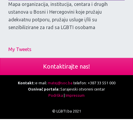
Mapa organizacija, institucija, centara i drugih
ustanova u Bosni i Hercegovini koje pružaju
adekvatnu potporu, pružaju usluge i/ili su
senzibilizirane za rad sa LGBTI osobama
My Tweets
Kontaktirajte nas!
Kontakt:
e-mail:
matej@soc.ba
telefon: +387 33 551 000
Osnivač portala:
Sarajevski otvoreni centar
Podrška
|
Impressum
© LGBTI.ba 2021