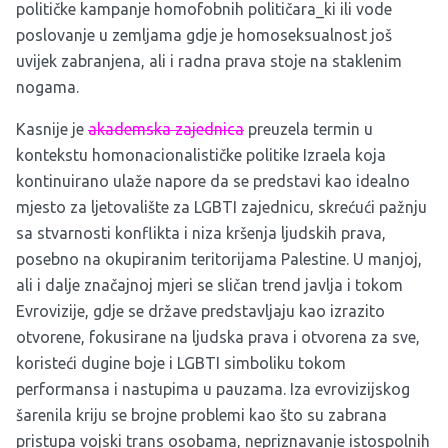
političke kampanje homofobnih političara_ki ili vode
poslovanje u zemljama gdje je homoseksualnost još
uvijek zabranjena, ali i radna prava stoje na staklenim
nogama.
Kasnije je
akademska zajednica
preuzela termin u
kontekstu homonacionalističke politike Izraela koja
kontinuirano ulaže napore da se predstavi kao idealno
mjesto za ljetovalište za LGBTI zajednicu, skrećući pažnju
sa stvarnosti konflikta i niza kršenja ljudskih prava,
posebno na okupiranim teritorijama Palestine. U manjoj,
ali i dalje značajnoj mjeri se sličan trend javlja i tokom
Evrovizije, gdje se države predstavljaju kao izrazito
otvorene, fokusirane na ljudska prava i otvorena za sve,
koristeći dugine boje i LGBTI simboliku tokom
performansa i nastupima u pauzama. Iza evrovizijskog
šarenila kriju se brojne problemi kao što su zabrana
pristupa vojski trans osobama, nepriznavanje istospolnih