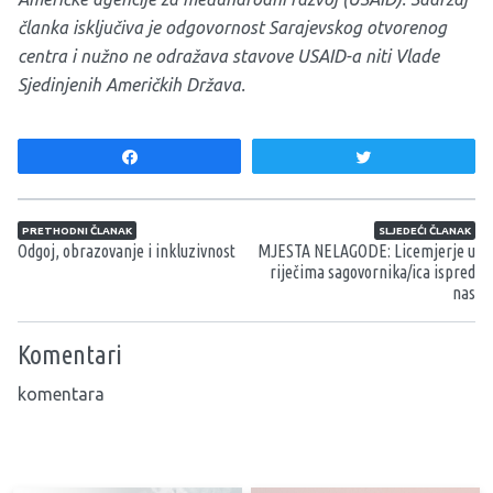
članka isključiva je odgovornost Sarajevskog otvorenog
centra i nužno ne odražava stavove USAID-a niti Vlade
Sjedinjenih Američkih Država.
Share
Tweet
Navigacija članaka
PRETHODNI ČLANAK
SLJEDEĆI ČLANAK
Odgoj, obrazovanje i inkluzivnost
MJESTA NELAGODE: Licemjerje u
riječima sagovornika/ica ispred
nas
Komentari
komentara