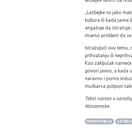
lezbejke skoro da nisu
„Lezbejke su jako malo
kultura ili kada javne 
angažuje da istražuje
imamo problem da se ‘
Istražujući ovu temu
prihvatanju ili neprih
Kao zaključak nameće 
govori javno, a kada s
naravno i porno indust
muškarca potpuni tab
Tekst nastao u saradn
Nizozemske.
HOMOFOBIJA
LEZBEJ