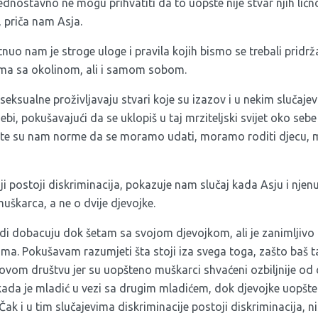
jednostavno ne mogu prihvatiti da to uopšte nije stvar njih lično
 priča nam Asja.
uo nam je stroge uloge i pravila kojih bismo se trebali pridrž
ema sa okolinom, ali i samom sobom.
seksualne proživljavaju stvari koje su izazov i u nekim slučaj
i, pokušavajući da se uklopiš u taj mrziteljski svijet oko seb
ute su nam norme da se moramo udati, moramo roditi djecu
iji postoji diskriminacija, pokazuje nam slučaj kada Asju i njenu
uškarca, a ne o dvije djevojke.
di dobacuju dok šetam sa svojom djevojkom, ali je zanimljivo 
ma. Pokušavam razumjeti šta stoji iza svega toga, zašto baš ta
 ovom društvu jer su uopšteno muškarci shvaćeni ozbiljnije od 
ada je mladić u vezi sa drugim mladićem, dok djevojke uopšte
ak i u tim slučajevima diskriminacije postoji diskriminacija, 