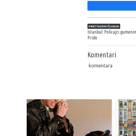
Navigacija član
PRETHODNI ČLANAK
Istanbul: Policajci gumen
Pride
Komentari
komentara