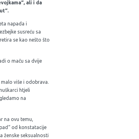
vojkama“, ali i da
ut“.
eta napada i
lezbejke susreću sa
retira se kao nešto što
adi o maču sa dvije
e malo više i odobrava.
uškarci htjeli
je gledamo na
ar na ovu temu,
apad“ od konstatacije
nja ženske seksualnosti