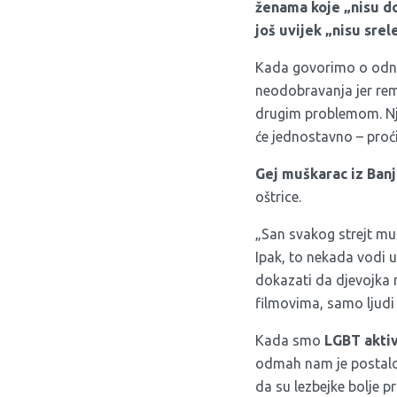
ženama koje „nisu do
još uvijek „nisu srel
Kada govorimo o odno
neodobravanja jer reme
drugim problemom. Njih
će jednostavno – proći
Gej muškarac iz Ban
oštrice.
„San svakog strejt muš
Ipak, to nekada vodi u
dokazati da djevojka n
filmovima, samo ljudi
Kada smo
LGBT aktiv
odmah nam je postalo 
da su lezbejke bolje p