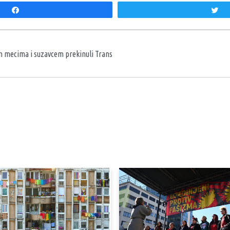
Share
T
aka
im mecima i suzavcem prekinuli Trans