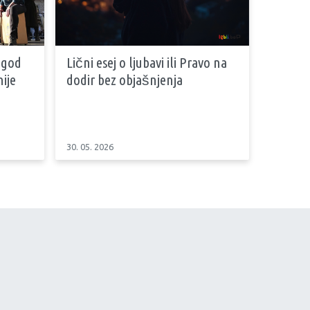
 god
Lični esej o ljubavi ili Pravo na
ije
dodir bez objašnjenja
30. 05. 2026