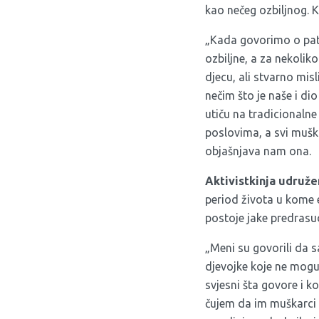
kao nečeg ozbiljnog. Ko
„Kada govorimo o patri
ozbiljne, a za nekolik
djecu, ali stvarno mis
nečim što je naše i dio
utiču na tradicionalne
poslovima, a svi mušk
objašnjava nam ona.
Aktivistkinja udruž
period života u kome e
postoje jake predrasude
„Meni su govorili da s
djevojke koje ne mogu
svjesni šta govore i k
čujem da im muškarci t