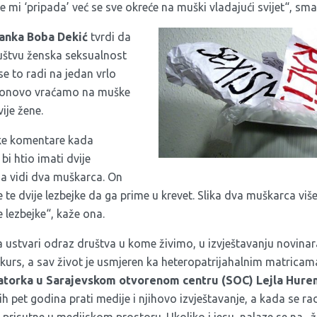
mi ‘pripada’ već se sve okreće na muški vladajući svijet“, sma
danka Boba Dekić
tvrdi da
uštvu ženska seksualnost
 se to radi na jedan vrlo
 ponovo vraćamo na muške
ije žene.
ske komentare kada
bi htio imati dvije
da vidi dva muškarca. On
 te dvije lezbejke da ga prime u krevet. Slika dva muškarca više
 lezbejke“, kaže ona.
a ustvari odraz društva u kome živimo, u izvještavanju novinar
skurs, a sav život je usmjeren ka heteropatrijahalnim matrica
torka u Sarajevskom otvorenom centru (SOC) Lejla Hure
ih pet godina prati medije i njihovo izvještavanje, a kada se 