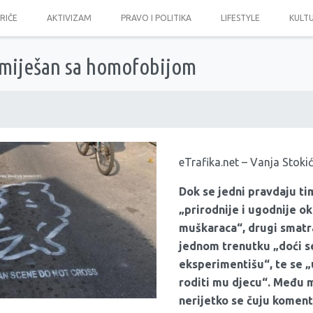
PRIČE
AKTIVIZAM
PRAVO I POLITIKA
LIFESTYLE
KULT
miješan sa homofobijom
eTrafika.net – Vanja Stokić
Dok se jedni pravdaju ti
„prirodnije i ugodnije o
muškaraca“, drugi smatr
jednom trenutku „doći se
eksperimentišu“, te se „
roditi mu djecu“. Među
nerijetko se čuju koment