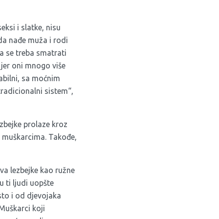
ksi i slatke, nisu
 da nađe muža i rodi
na se treba smatrati
i jer oni mnogo više
tabilni, sa moćnim
adicionalni sistem“,
zbejke prolaze kroz
ka muškarcima. Takođe,
ava lezbejke kao ružne
ti ljudi uopšte
sto i od djevojaka
Muškarci koji