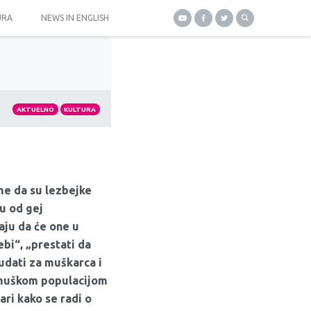
URA
NEWS IN ENGLISH
AKTUELNO
KULTURA
me da su lezbejke
ku od gej
aju da će one u
bi“, „prestati da
udati za muškarca i
 muškom populacijom
ari kako se radi o