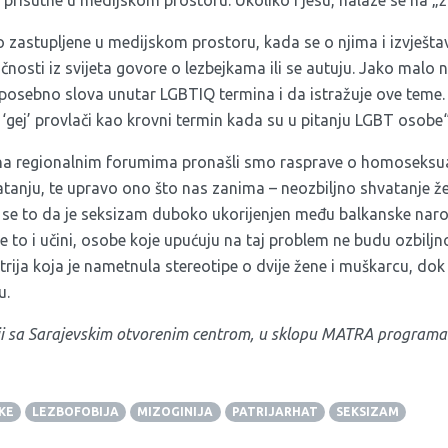
 prisutne u medijskom prostoru. Ukoliko i jesu, nalaze se na „
 zastupljene u medijskom prostoru, kada se o njima i izvještav
ličnosti iz svijeta govore o lezbejkama ili se autuju. Jako malo 
 posebno slova unutar LGBTIQ termina i da istražuje ove teme
gej’ provlači kao krovni termin kada su u pitanju LGBT osobe
, na regionalnim forumima pronašli smo rasprave o homoseksu
vatanju, te upravo ono što nas zanima – neozbiljno shvatanje ž
se to da je seksizam duboko ukorijenjen među balkanske naro
e to i učini, osobe koje upućuju na taj problem ne budu ozbiljn
rija koja je nametnula stereotipe o dvije žene i muškarcu, dok s
u.
ji sa Sarajevskim otvorenim centrom, u sklopu MATRA program
KE
LEZBOFOBIJA
MIZOGINIJA
PATRIJARHAT
SEKSIZAM