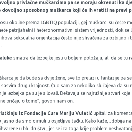
voljno privlačne muškarcima pa se moraju okrenuti ka dje
e dovoljno sposobnog muškarca koji će ih vratiti na pravi p
su okoline prema LGBTIQ populaciji, gej muškarci su češće m
te patrijahalni i heteronormativni sistem vrijednosti, dok se 
ova seksualna orijentacija često nije shvaćena za ozbiljno i t
.
jaluke
smatra da lezbejke jesu u boljem položaju, ali da se tu r
karca je da bude sa dvije žene, sve to prelazi u fantazije pa s
 sasvim drugu krajnost. Čuo sam za nekoliko slučajeva da su m
ije lezbejka pa su je silovali. Dešavaju se najružnije stvari ko
 ne pričaju o tome“, govori nam on.
istkinju iz Fondacije Cure Mariju Vuletić
upitali za koment
jasno da smo dirnuli u osjetljivu tačku. Kako kaže, „dobija n
rihvaćene u bh. društvu, jer se iza toga krije problem neshvata