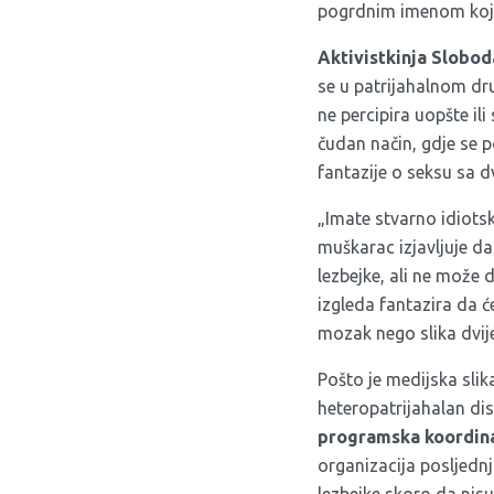
pogrdnim imenom koje 
Aktivistkinja Slobo
se u patrijahalnom dr
ne percipira uopšte ili
čudan način, gdje se
fantazije o seksu sa dv
„Imate stvarno idiot
muškarac izjavljuje da 
lezbejke, ali ne može 
izgleda fantazira da će
mozak nego slika dvije
Pošto je medijska slik
heteropatrijahalan di
programska koordina
organizacija posljednj