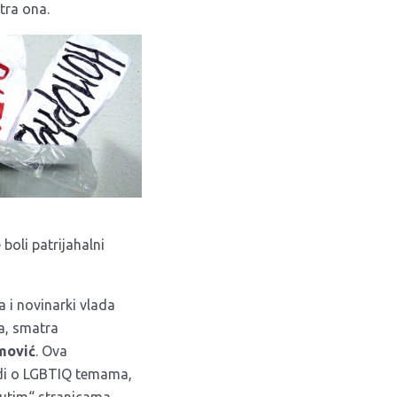
tra ona.
 boli patrijahalni
a i novinarki vlada
ma, smatra
mović
. Ova
radi o LGBTIQ temama,