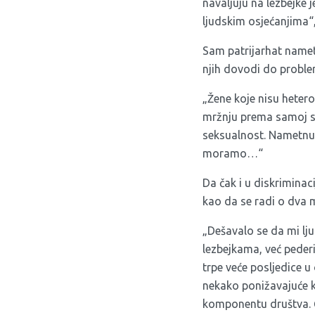
navaljuju na lezbejke 
ljudskim osjećanjima“,
Sam patrijarhat nametn
njih dovodi do probl
„Žene koje nisu hetero
mržnju prema samoj seb
seksualnost. Nametn
moramo…“
Da čak i u diskriminac
kao da se radi o dva m
„Dešavalo se da mi lju
lezbejkama, već pederi
trpe veće posljedice u
nekako ponižavajuće k
komponentu društva. Č