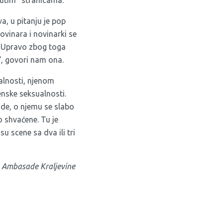
žutim“ stranicama.
a, u pitanju je pop
novinara i novinarki se
. Upravo zbog toga
“, govori nam ona.
alnosti, njenom
enske seksualnosti.
de, o njemu se slabo
o shvaćene. Tu je
u scene sa dva ili tri
a Ambasade Kraljevine