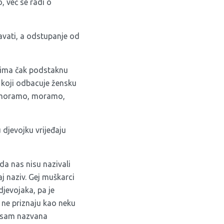
, već se radi o
avati, a odstupanje od
evima čak podstaknu
e koji odbacuje žensku
, moramo, moramo,
 djevojku vrijeđaju
da nas nisu nazivali
j naziv. Gej muškarci
djevojaka, pa je
 ne priznaju kao neku
nisam nazvana