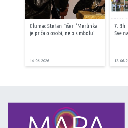
Glumac Stefan Fišer: ‘Merlinka
7. Bh.
je priča o osobi, ne o simbolu’
Sve na
14. 06. 2026
12. 06. 