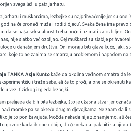
rijen svega leži u patrijarhatu.
jarhatu i muškarcima, lezbejke su najprihvaćenije jer su one ‘se
o godina će pronaći muža i roditi djecu’. Svaka žena ima pravo
lim da se naša seksualnost treba početi uzimati za ozbiljno. O
 nas, nije slatko već ozbiljno. Gej muškarci su slabije prihvaćen
 uloge u današnjem društvu. Oni moraju biti glava kuće, jaki, s
arci koje to ne zanima se smatraju problemom i napadom na tr
enja TANKA Asja Kunto
kaže da okolina većinom smatra da le
ksperimentišu i traže sebe, ali će to proći, a one se okrenuti 
 u vezi fizičkog izgleda lezbejki.
am prelijepa da bih bila lezbejka, što je užasna stvar jer označ
 naći momke pa se okreću drugim djevojkama. Ne znam da li su 
oliko je to ponižavajuće. Možda nekada nije zlonamjerno, ali če
o govore kada ih one odbiju, da će nekada ipak biti sa njima. 