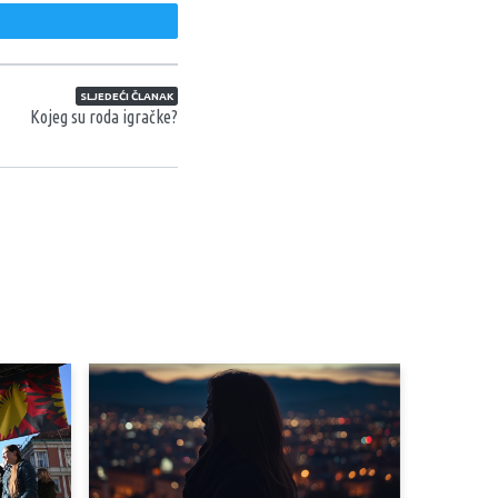
weet
SLJEDEĆI ČLANAK
Kojeg su roda igračke?