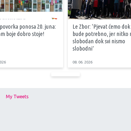
 povorka ponosa 20. juna:
Le Zbor: ‘Pjevat ćemo dok
m boje dobro stoje!
bude potrebno, jer nitko n
slobodan dok svi nismo
slobodni’
2026
08. 06. 2026
My Tweets