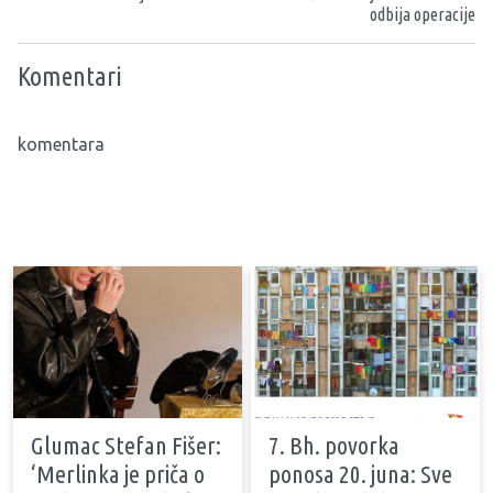
odbija operacije
Komentari
komentara
Glumac Stefan Fišer:
7. Bh. povorka
‘Merlinka je priča o
ponosa 20. juna: Sve