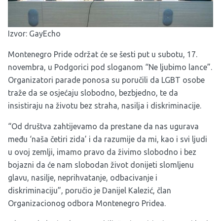
Izvor:
GayEcho
Montenegro Pride održat će se šesti put u subotu, 17.
novembra, u Podgorici pod sloganom “Ne ljubimo lance”.
Organizatori parade ponosa su poručili da LGBT osobe
traže da se osjećaju slobodno, bezbjedno, te da
insistiraju na životu bez straha, nasilja i diskriminacije.
“Od društva zahtijevamo da prestane da nas ugurava
među ‘naša četiri zida’ i da razumije da mi, kao i svi ljudi
u ovoj zemlji, imamo pravo da živimo slobodno i bez
bojazni da će nam slobodan život donijeti slomljenu
glavu, nasilje, neprihvatanje, odbacivanje i
diskriminaciju”, poručio je Danijel Kalezić, član
Organizacionog odbora Montenegro Pridea.