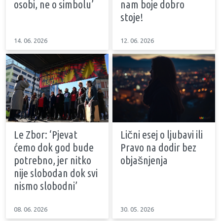
osobi, ne o simbolu’
nam boje dobro
stoje!
14. 06. 2026
12. 06. 2026
Le Zbor: ‘Pjevat
Lični esej o ljubavi ili
ćemo dok god bude
Pravo na dodir bez
potrebno, jer nitko
objašnjenja
nije slobodan dok svi
nismo slobodni’
08. 06. 2026
30. 05. 2026