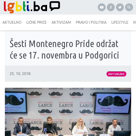
AKTUELNO
LIČNE PRIČE
AKTIVIZAM
PRAVO I POLITIKA
LIFESTYLE
K
Šesti Montenegro Pride održat
će se 17. novembra u Podgorici
25. 10. 2018
AKTUELNO