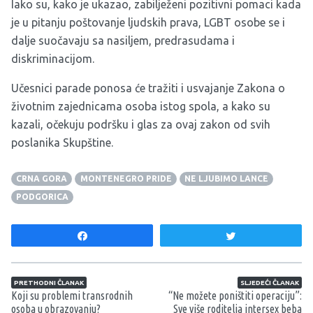
Iako su, kako je ukazao, zabilježeni pozitivni pomaci kada
je u pitanju poštovanje ljudskih prava, LGBT osobe se i
dalje suočavaju sa nasiljem, predrasudama i
diskriminacijom.
Učesnici parade ponosa će tražiti i usvajanje Zakona o
životnim zajednicama osoba istog spola, a kako su
kazali, očekuju podršku i glas za ovaj zakon od svih
poslanika Skupštine.
CRNA GORA
MONTENEGRO PRIDE
NE LJUBIMO LANCE
PODGORICA
Share
Tweet
Navigacija članaka
PRETHODNI ČLANAK
SLJEDEĆI ČLANAK
Koji su problemi transrodnih
“Ne možete poništiti operaciju”:
osoba u obrazovanju?
Sve više roditelja intersex beba