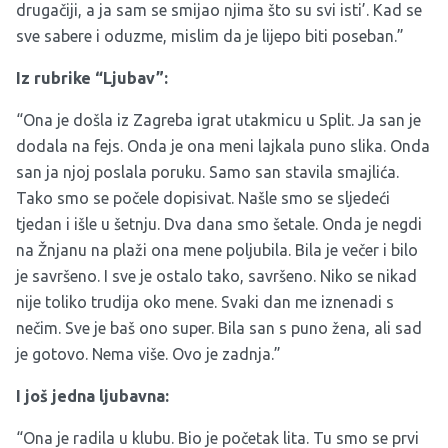
drugačiji, a ja sam se smijao njima što su svi isti’. Kad se
sve sabere i oduzme, mislim da je lijepo biti poseban.”
Iz rubrike “Ljubav”:
“Ona je došla iz Zagreba igrat utakmicu u Split. Ja san je
dodala na fejs. Onda je ona meni lajkala puno slika. Onda
san ja njoj poslala poruku. Samo san stavila smajlića.
Tako smo se počele dopisivat. Našle smo se sljedeći
tjedan i išle u šetnju. Dva dana smo šetale. Onda je negdi
na Žnjanu na plaži ona mene poljubila. Bila je večer i bilo
je savršeno. I sve je ostalo tako, savršeno. Niko se nikad
nije toliko trudija oko mene. Svaki dan me iznenadi s
nečim. Sve je baš ono super. Bila san s puno žena, ali sad
je gotovo. Nema više. Ovo je zadnja.”
I još jedna ljubavna:
“Ona je radila u klubu. Bio je početak lita. Tu smo se prvi