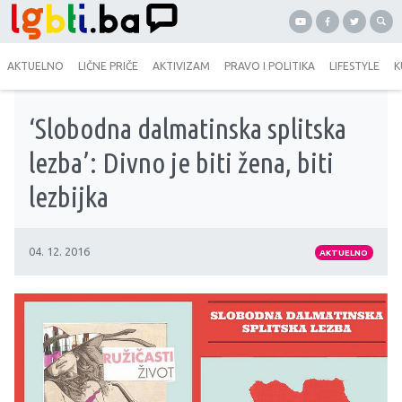
AKTUELNO
LIČNE PRIČE
AKTIVIZAM
PRAVO I POLITIKA
LIFESTYLE
K
‘Slobodna dalmatinska splitska
lezba’: Divno je biti žena, biti
lezbijka
04. 12. 2016
AKTUELNO