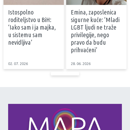
Istospolno
Emina, zaposlenica
roditeljstvo u BiH:
sigurne kuće: ‘Mladi
‘Iako sam i ja majka,
LGBT ljudi ne traže
u sistemu sam
privilegije, nego
nevidljiva’
pravo da budu
prihvaćeni’
02. 07. 2026
28. 06. 2026