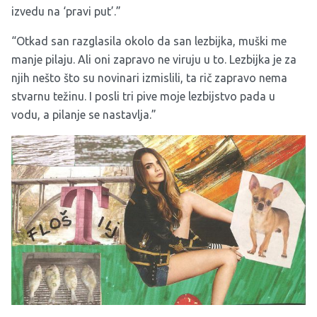
izvedu na ‘pravi put’.”
“Otkad san razglasila okolo da san lezbijka, muški me
manje pilaju. Ali oni zapravo ne viruju u to. Lezbijka je za
njih nešto što su novinari izmislili, ta rič zapravo nema
stvarnu težinu. I posli tri pive moje lezbijstvo pada u
vodu, a pilanje se nastavlja.”