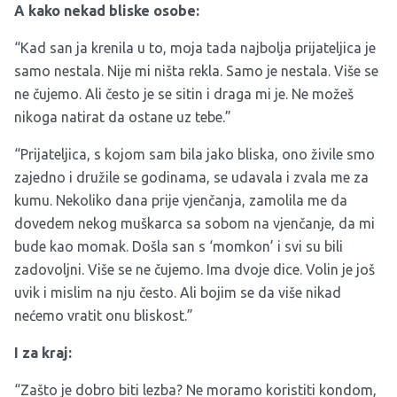
A kako nekad bliske osobe:
“Kad san ja krenila u to, moja tada najbolja prijateljica je
samo nestala. Nije mi ništa rekla. Samo je nestala. Više se
ne čujemo. Ali često je se sitin i draga mi je. Ne možeš
nikoga natirat da ostane uz tebe.”
“Prijateljica, s kojom sam bila jako bliska, ono živile smo
zajedno i družile se godinama, se udavala i zvala me za
kumu. Nekoliko dana prije vjenčanja, zamolila me da
dovedem nekog muškarca sa sobom na vjenčanje, da mi
bude kao momak. Došla san s ‘momkon’ i svi su bili
zadovoljni. Više se ne čujemo. Ima dvoje dice. Volin je još
uvik i mislim na nju često. Ali bojim se da više nikad
nećemo vratit onu bliskost.”
I za kraj:
“Zašto je dobro biti lezba? Ne moramo koristiti kondom,