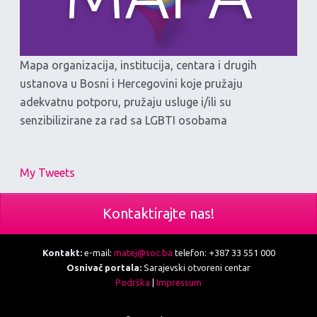
Mapa organizacija, institucija, centara i drugih
ustanova u Bosni i Hercegovini koje pružaju
adekvatnu potporu, pružaju usluge i/ili su
senzibilizirane za rad sa LGBTI osobama
My Tweets
Kontaktirajte nas!
Kontakt:
e-mail:
matej@soc.ba
telefon: +387 33 551 000
Osnivač portala:
Sarajevski otvoreni centar
Podrška
|
Impressum