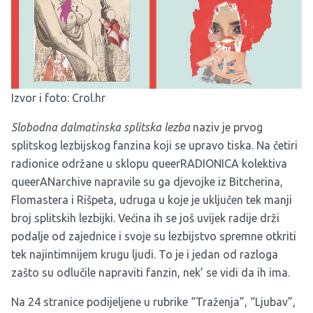
Izvor i foto:
Crol.hr
Slobodna dalmatinska splitska lezba
naziv je prvog
splitskog lezbijskog fanzina koji se upravo tiska. Na četiri
radionice održane u sklopu queerRADIONICA kolektiva
queerANarchive napravile su ga djevojke iz Bitcherina,
Flomastera i Rišpeta, udruga u koje je uključen tek manji
broj splitskih lezbijki. Većina ih se još uvijek radije drži
podalje od zajednice i svoje su lezbijstvo spremne otkriti
tek najintimnijem krugu ljudi. To je i jedan od razloga
zašto su odlučile napraviti fanzin, nek’ se vidi da ih ima.
Na 24 stranice podijeljene u rubrike “Traženja”, “Ljubav”,