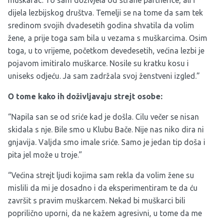
dijela lezbijskog društva. Temelji se na tome da sam tek
sredinom svojih dvadesetih godina shvatila da volim
žene, a prije toga sam bila u vezama s muškarcima. Osim
toga, u to vrijeme, početkom devedesetih, većina lezbi je
pojavom imitiralo muškarce. Nosile su kratku kosu i
uniseks odjeću. Ja sam zadržala svoj ženstveni izgled.”
O tome kako ih doživljavaju strejt osobe:
“Napila san se od sriće kad je došla. Cilu večer se nisan
skidala s nje. Bile smo u Klubu Bače. Nije nas niko dira ni
gnjavija. Valjda smo imale sriće. Samo je jedan tip doša i
pita jel može u troje.”
“Većina strejt ljudi kojima sam rekla da volim žene su
mislili da mi je dosadno i da eksperimentiram te da ću
završit s pravim muškarcem. Nekad bi muškarci bili
poprilično uporni, da ne kažem agresivni, u tome da me