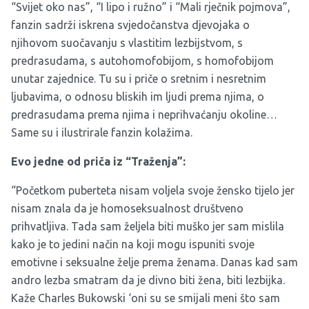
“Svijet oko nas”, “I lipo i ružno” i “Mali rječnik pojmova”,
fanzin sadrži iskrena svjedočanstva djevojaka o
njihovom suočavanju s vlastitim lezbijstvom, s
predrasudama, s autohomofobijom, s homofobijom
unutar zajednice. Tu su i priče o sretnim i nesretnim
ljubavima, o odnosu bliskih im ljudi prema njima, o
predrasudama prema njima i neprihvaćanju okoline…
Same su i ilustrirale fanzin kolažima.
Evo jedne od priča iz “Traženja”:
“Početkom puberteta nisam voljela svoje žensko tijelo jer
nisam znala da je homoseksualnost društveno
prihvatljiva. Tada sam željela biti muško jer sam mislila
kako je to jedini način na koji mogu ispuniti svoje
emotivne i seksualne želje prema ženama. Danas kad sam
andro lezba smatram da je divno biti žena, biti lezbijka.
Kaže Charles Bukowski ‘oni su se smijali meni što sam