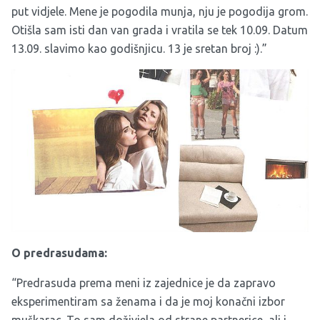
put vidjele. Mene je pogodila munja, nju je pogodija grom.
Otišla sam isti dan van grada i vratila se tek 10.09. Datum
13.09. slavimo kao godišnjicu. 13 je sretan broj :).”
O predrasudama:
“Predrasuda prema meni iz zajednice je da zapravo
eksperimentiram sa ženama i da je moj konačni izbor
muškarac. To sam doživjela od strane partnerice, ali i