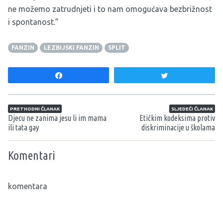
ne možemo zatrudnjeti i to nam omogućava bezbrižnost
i spontanost.”
FANZIN
LEZBIJSKI FANZIN
SPLIT
Share
Tweet
Navigacija članaka
PRETHODNI ČLANAK
SLJEDEĆI ČLANAK
Djecu ne zanima jesu li im mama
Etičkim kodeksima protiv
ili tata gay
diskriminacije u školama
Komentari
komentara