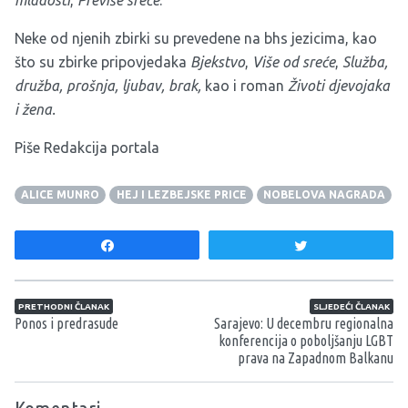
Neke od njenih zbirki su prevedene na bhs jezicima, kao
što su zbirke pripovjedaka
Bjekstvo
,
Više od sreće
,
Služba,
družba, prošnja, ljubav, brak,
kao i roman
Životi djevojaka
i žena.
Piše Redakcija portala
ALICE MUNRO
HEJ I LEZBEJSKE PRICE
NOBELOVA NAGRADA
Share
Tweet
Navigacija članaka
PRETHODNI ČLANAK
SLJEDEĆI ČLANAK
Ponos i predrasude
Sarajevo: U decembru regionalna
konferencija o poboljšanju LGBT
prava na Zapadnom Balkanu