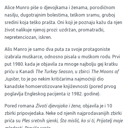
Alice Munro piše o djevojkama i ženama, porodičnom
nasilju, dugotrajnim bolestima, teškom sramu, gruboj
sredini koja teško prašta. Oni koji je poznaju kažu da njen
život nalikuje njenoj prozi: uzdržan, promatrački,
nepretenciozan, iskren.
Alis Manro je samo dva puta za svoje protagoniste
izabrala muškarce, odnosno pisala u muškom rodu. Prvi
put 1980. kada je objavila za mnoge najbolju gej kratku
priču u Kanadi
The Turkey Season
, u zbirci
The Moons of
Jupiter
, to je po nekim kritičarima najmoćniji dio
kanadske homoerotizovane književnosti (pored prvog
poglavlja Engleskog pacijenta iz 1982. godine).
Pored romana
Životi djevojaka i žena
, objavila je i 10
zbirki pripovjedaka. Neke od njenih najprodavanijih zbirki
priča su
Ples sretnih sjenki
,
Šta misliš, ko si ti
,
Prijatelj moje
mladosti
,
Previše sreće
.