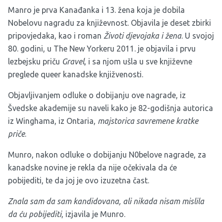
Manro je prva Kanađanka i 13. žena koja je dobila
Nobelovu nagradu za književnost. Objavila je deset zbirki
pripovjedaka, kao i roman
Životi djevojaka i žena
. U svojoj
80. godini, u The New Yorkeru 2011. je objavila i prvu
lezbejsku priču
Gravel
, i sa njom ušla u sve književne
preglede queer kanadske knjižvenosti.
Objavljivanjem odluke o dobijanju ove nagrade, iz
Švedske akademije su naveli kako je 82-godišnja autorica
iz Winghama, iz Ontaria,
majstorica savremene kratke
priče
.
Munro, nakon odluke o dobijanju N0belove nagrade, za
kanadske novine je rekla da nije očekivala da će
pobijediti, te da joj je ovo izuzetna čast.
Znala sam da sam kandidovana, ali nikada nisam mislila
da ću pobijediti
, izjavila je Munro.