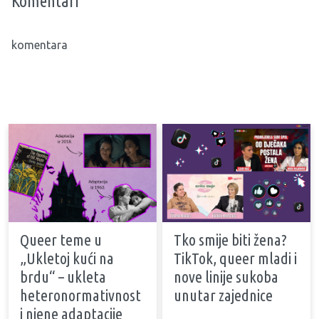
Komentari
komentara
Queer teme u
Tko smije biti žena?
„Ukletoj kući na
TikTok, queer mladi i
brdu“ – ukleta
nove linije sukoba
heteronormativnost
unutar zajednice
i njene adaptacije