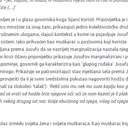
iče (…)’
ljen je i u glasu govornika koga Sijarić koristi. Pripovijetka je 
cu množine za ovaj žanr, prikazujući jedno kolektivističko dru
uštvenim ulogama, dajući kontekst u kome se pojavljuje Jusuf
 sistem. Iako prihvaćen kao muškarac u poslovima koji koriste k
ljana prema Jusufu da se nazrijeti marginalizacija nastala n
 kroz čitavu pripovijetku prikazuje Jusufov marginalizirani i 
e spominje, govornik ga karakterizira kao ‘glupog rođaka’ Jusu
 mnogo. Prikazuje se patronizirajući stav mještana sela prema 
provjeriti da li je svim sredstvima pokušao nagovoriti hodžu
nali za zlokobni ‘talak’):
‘Rekli smo mu nek mu suze kaplju kao g
ad se vrati od hodže biće njegove oči: oči će nam kazati je li pla
i nekog drugog od nas: bolje obučenog od njega, višeg od njega
rolaz između svijeta žena i svijeta muškaraca. Kao muškarac ko