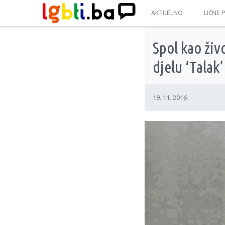
AKTUELNO
LIČNE 
Spol kao živ
djelu ‘Talak’
19. 11. 2016