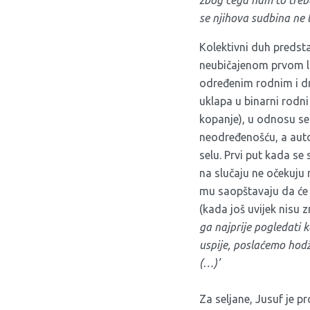
se njihova sudbina ne t
Kolektivni duh predstav
neubičajenom prvom li
određenim rodnim i dr
uklapa u binarni rodni
kopanje), u odnosu se
neodređenošću, a autor
selu. Prvi put kada s
na slučaju ne očekuju
mu saopštavaju da će 
(kada još uvijek nisu z
ga najprije pogledati k
uspije, poslaćemo hodž
(…)’
Za seljane, Jusuf je p