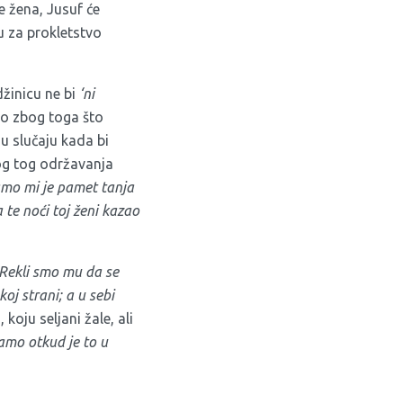
e žena, Jusuf će
u za prokletstvo
džinicu ne bi
‘ni
vo zbog toga što
u slučaju kada bi
bog tog održavanja
samo mi je pamet tanja
 te noći toj ženi kazao
‘Rekli smo mu da se
oj strani; a u sebi
oju seljani žale, ali
namo otkud je to u