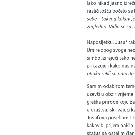
Iako nikad jasno izreč
različitošću počelo se b
sebe – takvog kakav je,
zagledao. Vidio se sas
Naposljetku, Jusuf tak
Umire zbog svoga neod
simbolizirajući tako 
prikazuje i kako nas n
obuku rekli su nam da s
Samim odabirom teme s
uzevši u obzir vrijeme
greška prirode koju ža
u društvu, skrivajući k
Jusufova posebnost te 
kakav bi prijem naišla 
status sa ostalim član