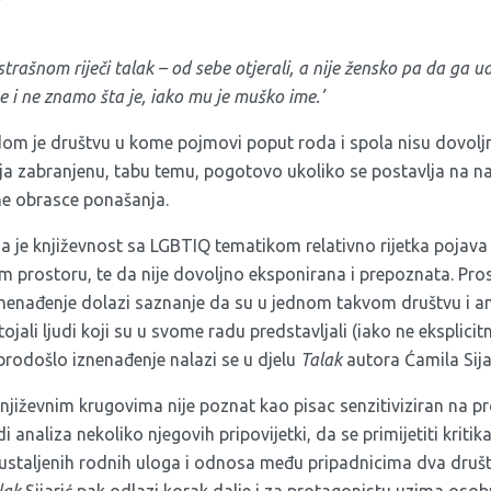
rašnom riječi talak – od sebe otjerali, a nije žensko pa da ga u
še i ne znamo šta je, iako mu je muško ime.’
om je društvu u kome pojmovi poput roda i spola nisu dovoljn
ja zabranjenu, tabu temu, pogotovo ukoliko se postavlja na na
ne obrasce ponašanja.
a je književnost sa LGBTIQ tematikom relativno rijetka pojav
m prostoru, te da nije dovoljno eksponirana i prepoznata. Pro
 iznenađenje dolazi saznanje da su u jednom takvom društvu i a
jali ljudi koji su u svome radu predstavljali (iako ne eksplicit
rodošlo iznenađenje nalazi se u djelu
Talak
autora Ćamila Sija
književnim krugovima nije poznat kao pisac senzitiviziran na p
analiza nekoliko njegovih pripovijetki, da se primijetiti kritik
ustaljenih rodnih uloga i odnosa među pripadnicima dva dru
lak
Sijarić pak odlazi korak dalje i za protagonistu uzima osob