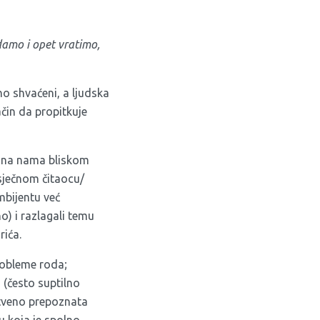
damo i opet vratimo,
o shvaćeni, a ljudska
čin da propitkuje
a na nama bliskom
sječnom čitaocu/
mbijentu već
no) i razlagali temu
rića.
robleme roda;
a (često suptilno
štveno prepoznata
u koja je spolno