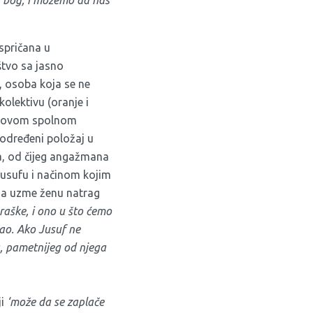
ispričana u
štvo sa jasno
, osoba koja se ne
olektivu (oranje i
jegovom spolnom
podređeni položaj u
fa, od čijeg angažmana
Jusufu i načinom kojim
 da uzme ženu natrag
raške, i ono u što ćemo
kao. Ako Jusuf ne
, pametnijeg od njega
ji
‘može da se zaplače