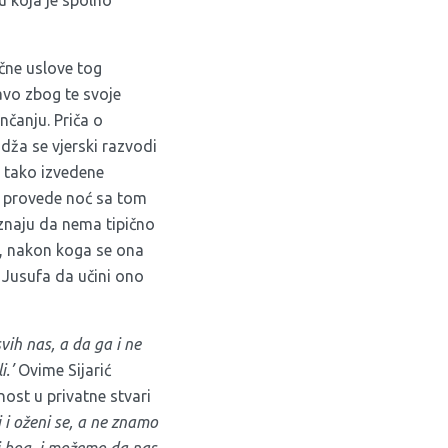
čne uslove tog
vo zbog te svoje
čanju. Priča o
ža se vjerski razvodi
n tako izvedene
i provede noć sa tom
znaju da nema tipično
, nakon koga se ona
a Jusufa da učini ono
vih nas, a da ga i ne
i.’
Ovime Sijarić
nost u privatne stvari
 i oženi se, a ne znamo
zi bog, i možemo da nas