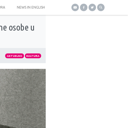
URA
NEWS IN ENGLISH
ene osobe u
AKTUELNO
KULTURA