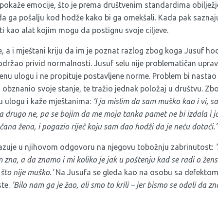
 pokaže emocije, što je prema društvenim standardima obilježj
da ga pošalju kod hodže kako bi ga omekšali. Kada pak saznaj
eti kao alat kojim mogu da postignu svoje ciljeve.
je, a i mještani kriju da im je poznat razlog zbog koga Jusuf ho
 održao privid normalnosti. Jusuf selu nije problematičan upra
enu ulogu i ne propituje postavljene norme. Problem bi nastao 
o obznanio svoje stanje, te tražio jednak položaj u društvu. Z
ju ulogu i kaže mještanima:
‘I ja mislim da sam muško kao i vi, 
a drugo ne, pa se bojim da me moja tanka pamet ne bi izdala i ja
nčana žena, i pogazio riječ koju sam dao hodži da je neću dotaći.’
ikazuje u njihovom odgovoru na njegovu tobožnju zabrinutost:
 zna, a da znamo i mi koliko je jak u poštenju kad se radi o žensk
što nije muško.’
Na Jusufa se gleda kao na osobu sa defektom, k
ste.
‘Bilo nam ga je žao, ali smo to krili – jer bismo se odali da z