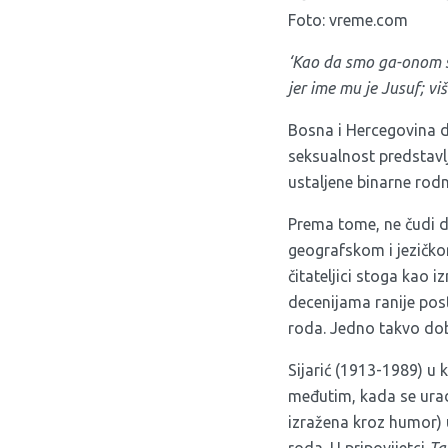
Foto: vreme.com
‘Kao da smo ga-onom st
jer ime mu je Jusuf; vi
Bosna i Hercegovina d
seksualnost predstavl
ustaljene binarne rod
Prema tome, ne čudi d
geografskom i jezičko
čitateljici stoga kao
decenijama ranije posto
roda. Jedno takvo dob
Sijarić (1913-1989) u 
međutim, kada se uradi 
izražena kroz humor) 
roda. U pripovijetci
Ta