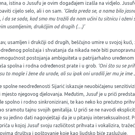
ena, istina o Jusufu je ovim događajem izašla na vidjelo. Jus
aviti cijelo selo, ali i on sam.
‘Gleda preda se, a nama bilo jas
 i da se sada, kad smo mu tražili da nam učini tu sitnicu i oženi 
vim usamljenim, drukčijim od drugih (…)’
av, usamljen i drukčiji od drugih, beščujno umire u svojoj kući,
ređenog položaja i shvatanja da nikada neće biti punopravna 
nemogućnost postojanja ambiguiteta u patrijarhalno uređenom d
aša spolna i rodna određenost prate i u grob.
‘Oni što su se pri
u to mogle i žene da urade, ali su ipak oni uradili jer mu je ime 
polne neodređenosti Sijarić iskazuje neuobičajenu senzitiviz
 i mjesto njegovog djelovanja. Međutim, Jusuf je u priči predsta
le spolno i rodno sinkronizirani, te kao neko ko prećutno prih
ao sramotu tajnu svojih genitalija. U priči se ne navodi eksplic
su jedino dati nagovještaji da je u pitanju interseksualnost. P
priča u kojoj Jusuf svoju različitost prihvata i vokalizira, traž
ovima društva i poštovanje koje kao ljudsko biće zaslužuje.