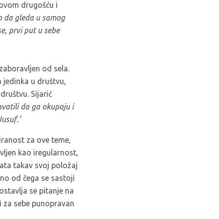
ufovom drugošću i
no da gleda u samog
se, prvi put u sebe
 zaboravljen od sela.
jedinka u društvu,
ruštvu. Sijarić
hvatili da ga okupaju i
Jusuf.’
iranost za ove teme,
vljen kao iregularnost,
vata takav svoj položaj
itno od čega se sastoji
ostavlja se pitanje na
eći za sebe punopravan