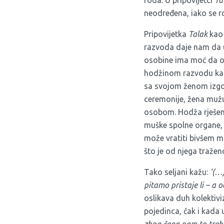
neodređena, iako se 
Pripovijetka
Talak
kao 
razvoda daje nam da u
osobine ima moć da o
hodžinom razvodu kao 
sa svojom ženom izgova
ceremonije, žena mužu
osobom. Hodža rješenj
muške spolne organe,
može vratiti bivšem mu
što je od njega tražen
Tako seljani kažu:
‘(…)
pitamo pristaje li – a o
oslikava duh kolektivi
pojedinca, čak i kada
zbog čega nam to treba