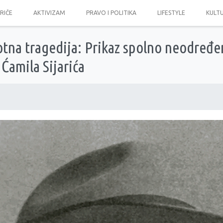
PRIČE
AKTIVIZAM
PRAVO I POLITIKA
LIFESTYLE
KULT
otna tragedija: Prikaz spolno neodređ
 Ćamila Sijarića