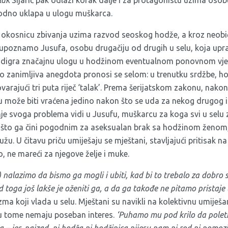
rodno uklapa u ulogu muškarca.
okosnicu zbivanja uzima razvod seoskog hodže, a kroz neobi
poznamo Jusufa, osobu drugačiju od drugih u selu, koja upra
digra značajnu ulogu u hodžinom eventualnom ponovnom vjen
zanimljiva anegdota pronosi se selom: u trenutku srdžbe, hod
rajući tri puta riječ ‘talak’. Prema šerijatskom zakonu, nako
 može biti vraćena jedino nakon što se uda za nekog drugog 
e svoga problema vidi u Jusufu, muškarcu za koga svi u selu 
 što ga čini pogodnim za aseksualan brak sa hodžinom ženom
žu. U čitavu priču umiješaju se mještani, stavljajući pritisak n
o, ne mareći za njegove želje i muke.
 nalazimo da bismo ga mogli i ubiti, kad bi to trebalo za dobro s
d toga još lakše je oženiti ga, a da ga takođe ne pitamo pristaje l
zma koji vlada u selu. Mještani su navikli na kolektivnu umiješa
 u tome nemaju poseban interes.
‘Puhamo mu pod krilo da poleti
 – jer, najzad, ni hodža ni hodžinica nijesu nam ni rod ni pomo