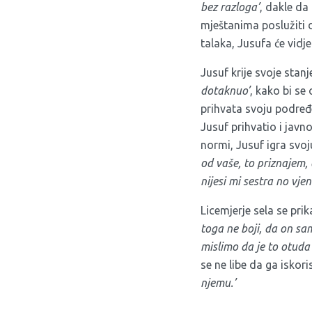
bez razloga’
, dakle da
mještanima poslužiti 
talaka, Jusufa će vidj
Jusuf krije svoje stan
dotaknuo’
, kako bi se
prihvata svoju podređ
Jusuf prihvatio i javn
normi, Jusuf igra svo
od vaše, to priznajem, 
nijesi mi sestra no vje
Licemjerje sela se pr
toga ne boji, da on sam
mislimo da je to otuda 
se ne libe da ga iskori
njemu.’