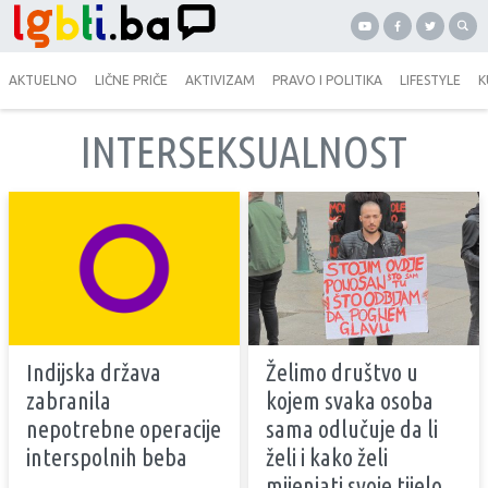
AKTUELNO
LIČNE PRIČE
AKTIVIZAM
PRAVO I POLITIKA
LIFESTYLE
K
INTERSEKSUALNOST
Indijska država
Želimo društvo u
zabranila
kojem svaka osoba
nepotrebne operacije
sama odlučuje da li
interspolnih beba
želi i kako želi
mijenjati svoje tijelo