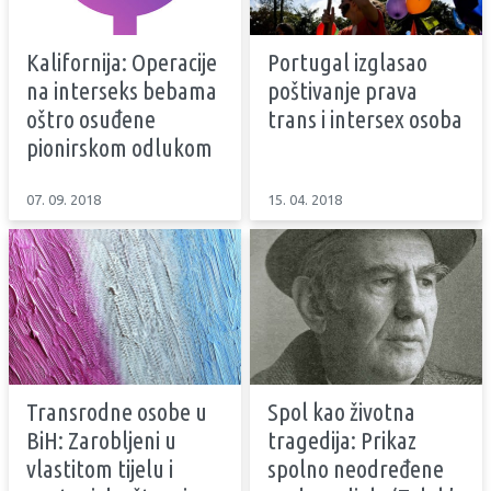
Kalifornija: Operacije
Portugal izglasao
na interseks bebama
poštivanje prava
oštro osuđene
trans i intersex osoba
pionirskom odlukom
07. 09. 2018
15. 04. 2018
Transrodne osobe u
Spol kao životna
BiH: Zarobljeni u
tragedija: Prikaz
vlastitom tijelu i
spolno neodređene