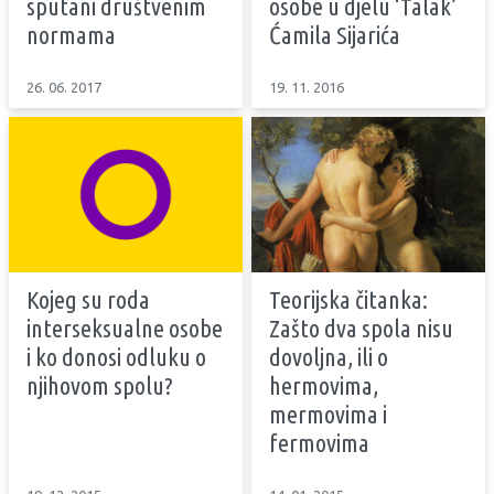
sputani društvenim
osobe u djelu ‘Talak’
normama
Ćamila Sijarića
26. 06. 2017
19. 11. 2016
Kojeg su roda
Teorijska čitanka:
interseksualne osobe
Zašto dva spola nisu
i ko donosi odluku o
dovoljna, ili o
njihovom spolu?
hermovima,
mermovima i
fermovima