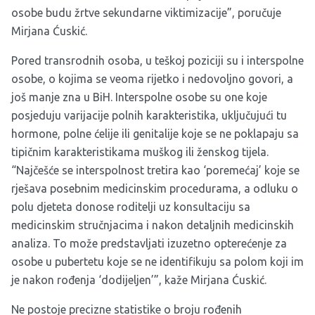
osobe budu žrtve sekundarne viktimizacije”, poručuje
Mirjana Ćuskić.
Pored transrodnih osoba, u teškoj poziciji su i interspolne
osobe, o kojima se veoma rijetko i nedovoljno govori, a
još manje zna u BiH. Interspolne osobe su one koje
posjeduju varijacije polnih karakteristika, uključujući tu
hormone, polne ćelije ili genitalije koje se ne poklapaju sa
tipičnim karakteristikama muškog ili ženskog tijela.
“Najčešće se interspolnost tretira kao ‘poremećaj’ koje se
rješava posebnim medicinskim procedurama, a odluku o
polu djeteta donose roditelji uz konsultaciju sa
medicinskim stručnjacima i nakon detaljnih medicinskih
analiza. To može predstavljati izuzetno opterećenje za
osobe u pubertetu koje se ne identifikuju sa polom koji im
je nakon rođenja ‘dodijeljen’”, kaže Mirjana Ćuskić.
Ne postoje precizne statistike o broju rođenih