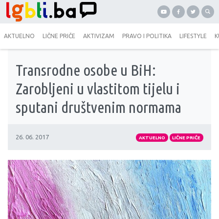
AKTUELNO
LIČNE PRIČE
AKTIVIZAM
PRAVO I POLITIKA
LIFESTYLE
K
Transrodne osobe u BiH:
Zarobljeni u vlastitom tijelu i
sputani društvenim normama
26. 06. 2017
AKTUELNO
LIČNE PRIČE