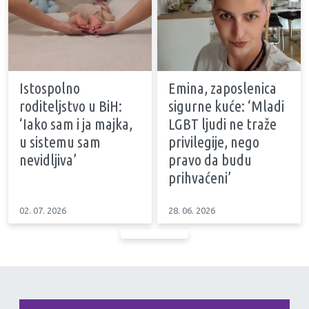
Istospolno
Emina, zaposlenica
roditeljstvo u BiH:
sigurne kuće: ‘Mladi
‘Iako sam i ja majka,
LGBT ljudi ne traže
u sistemu sam
privilegije, nego
nevidljiva’
pravo da budu
prihvaćeni’
02. 07. 2026
28. 06. 2026