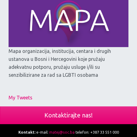
Mapa organizacija, institucija, centara i drugih
ustanova u Bosni i Hercegovini koje pružaju
adekvatnu potporu, pružaju usluge i/ili su
senzibilizirane za rad sa LGBTI osobama
My Tweets
Kontaktirajte nas!
Kontakt:
e-mail:
matej@soc.ba
telefon: +387 33 551 000