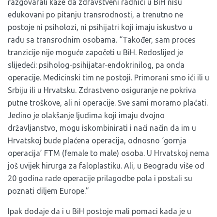
razgovarali kaže da zdravstveni radnici u BiH nisu
edukovani po pitanju transrodnosti, a trenutno ne
postoje ni psiholozi, ni psihijatri koji imaju iskustvo u
radu sa transrodnim osobama. “Također, sam proces
tranzicije nije moguće započeti u BiH. Redoslijed je
slijedeći: psiholog-psihijatar-endokrinilog, pa onda
operacije. Medicinski tim ne postoji. Primorani smo ići ili u
Srbiju ili u Hrvatsku. Zdrastveno osiguranje ne pokriva
putne troškove, ali ni operacije. Sve sami moramo plaćati.
Jedino je olakšanje ljudima koji imaju dvojno
državljanstvo, mogu iskombinirati i naći način da im u
Hrvatskoj bude plaćena operacija, odnosno ‘gornja
operacija’ FTM (female to male) osoba. U Hrvatskoj nema
još uvijek hirurga za faloplastiku. Ali, u Beogradu više od
20 godina rade operacije prilagodbe pola i postali su
poznati diljem Europe.”
Ipak dodaje da i u BiH postoje mali pomaci kada je u