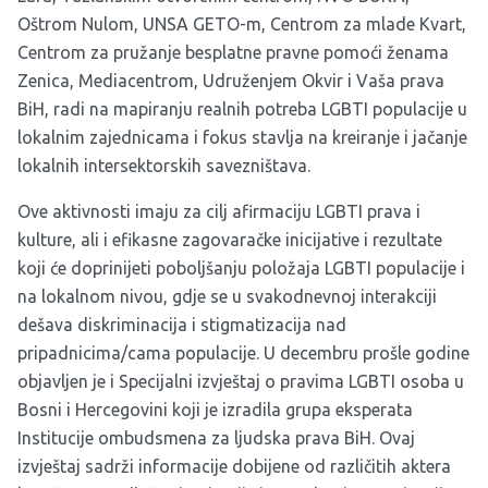
Oštrom Nulom, UNSA GETO-m, Centrom za mlade Kvart,
Centrom za pružanje besplatne pravne pomoći ženama
Zenica, Mediacentrom, Udruženjem Okvir i Vaša prava
BiH, radi na mapiranju realnih potreba LGBTI populacije u
lokalnim zajednicama i fokus stavlja na kreiranje i jačanje
lokalnih intersektorskih savezništava.
Ove aktivnosti imaju za cilj afirmaciju LGBTI prava i
kulture, ali i efikasne zagovaračke inicijative i rezultate
koji će doprinijeti poboljšanju položaja LGBTI populacije i
na lokalnom nivou, gdje se u svakodnevnoj interakciji
dešava diskriminacija i stigmatizacija nad
pripadnicima/cama populacije. U decembru prošle godine
objavljen je i Specijalni izvještaj o pravima LGBTI osoba u
Bosni i Hercegovini koji je izradila grupa eksperata
Institucije ombudsmena za ljudska prava BiH. Ovaj
izvještaj sadrži informacije dobijene od različitih aktera