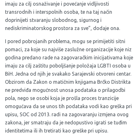
imaju za cilj osnaživanje i povećanje vidljivosti
transrodnih i interspolnih osoba, te na taj način
doprinijeti stvaranju slobodnog, sigurnog i
nediskriminatorskog prostora za sve”, dodaje ona.
I pored pobrojanih problema, mogu se primijetiti sitni
pomaci, za koje su najviše zaslužne organizacije koje niz
godina predano rade na zagovaračkim inicijativama koje
imaju za cilj zaštitu poboljšanje položaja LGBTI osoba u
BiH. Jedna od njih je svakako Sarajevski otvoreni centar.
Obzirom da Zakon o matičnim knjigama Brčko Distrikta
ne predviđa mogućnost unosa podataka o prilagodbi
pola, nego se osobi koja je prošla proces tranzicije
omogućava da se unos tih podataka vodi kao greška pri
upisu, SOC od 2013. radi na zagovaranju izmjena ovog
zakona, jer smatraju da je nedopustivo igrati se tuđim
identitetima ili ih tretirati kao greške pri upisu.