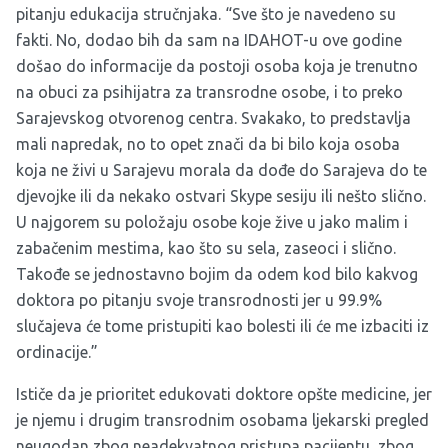
pitanju edukacija stručnjaka. “Sve što je navedeno su
fakti. No, dodao bih da sam na IDAHOT-u ove godine
došao do informacije da postoji osoba koja je trenutno
na obuci za psihijatra za transrodne osobe, i to preko
Sarajevskog otvorenog centra. Svakako, to predstavlja
mali napredak, no to opet znači da bi bilo koja osoba
koja ne živi u Sarajevu morala da dođe do Sarajeva do te
djevojke ili da nekako ostvari Skype sesiju ili nešto slično.
U najgorem su položaju osobe koje žive u jako malim i
zabačenim mestima, kao što su sela, zaseoci i slično.
Takođe se jednostavno bojim da odem kod bilo kakvog
doktora po pitanju svoje transrodnosti jer u 99.9%
slučajeva će tome pristupiti kao bolesti ili će me izbaciti iz
ordinacije.”
Ističe da je prioritet edukovati doktore opšte medicine, jer
je njemu i drugim transrodnim osobama ljekarski pregled
neugodan zbog neadekvatnog pristupa pacijentu, zbog