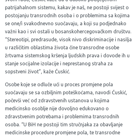
patrijahalnom sistemu, kakav je naš, ne postoji svijest o
postojanju transrodnih osoba i o problemima sa kojima
se one/i svakodnevno suočavaju, a koji su podjednako
važni kao i svi ostali u bosanskohercegovačkom društvu.
“Stereotipi, predrasude, visok nivo diskriminacije i nasilja
u različitim oblastima života čine transrodne osobe
žrtvama sistemskog kršenja ljudskih prava i dovode ih u
stanje socijalne izolacije i neprestanog straha za
sopstveni život”, kaže Ćuskić.
Osobe koje se odluče ući u proces promjene pola
suočavaju se sa ozbiljnim poteškoćama, navodi Ćuskić,
počevši već od zdravstvenih ustanova u kojima
medicinsko osoblje nije dovoljno edukovano o
zdravstvenim potrebama i problemima transrodnih
osoba. “U BiH ne postoji tim stručnjaka za obavljanje
medicinske procedure promjene pola, te transrodne