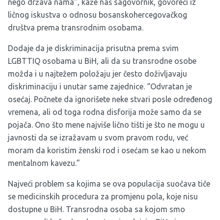
nego država nama”, kaže naš sagovornik, govoreći iz
ličnog iskustva o odnosu bosanskohercegovačkog
društva prema transrodnim osobama.
Dodaje da je diskriminacija prisutna prema svim
LGBTTIQ osobama u BiH, ali da su transrodne osobe
možda i u najtežem položaju jer često doživljavaju
diskriminaciju i unutar same zajednice. “Odvratan je
osećaj. Počnete da ignorišete neke stvari posle određenog
vremena, ali od toga rodna disforija može samo da se
pojača. Ono što mene najviše lično tišti je što ne mogu u
javnosti da se izražavam u svom pravom rodu, već
moram da koristim ženski rod i osećam se kao u nekom
mentalnom kavezu.”
Najveći problem sa kojima se ova populacija suočava tiče
se medicinskih procedura za promjenu pola, koje nisu
dostupne u BiH. Transrodna osoba sa kojom smo