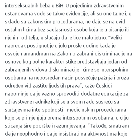
interseksualnih beba u BiH. U pojedinim zdravstvenim
ustanovama vode se takve evidencije, ali su one tajne i, u
skladu sa zakonskim procedurama, ne daju se na uvid
ostalim licima bez saglasnosti osobe koja je u pitanju ili
njenih roditelja, u slučaju da je lice maloljetno. “Veliki
napredak postignut je u julu prošle godine kada je
usvojen amandman na Zakon o zabrani diskriminacije na
osnovu kog polne karakteristike predstavljaju jedan od
zabranjenih vidova diskriminacije i čime se interspolnim
osobama na neposredan način posvećuje pažnja i pruža
određen vid zaštite ljudskih prava”, kaže Ćuskić i
napominje da je važno sprovoditi dodatne edukacije za
zdravstvene radnike koji se u svom radu susreću sa
slučajevima interspolnosti i medicinskim procedurama
koje se primjenjuju prema interspolnim osobama, u cilju
sticanja šire podrške i razumijevanja. “Takođe, smatram
da je neophodno i dalje insistirati na aktivnostima koje