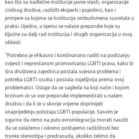
kao što su nadležne institucije javne vlasti, organizacije
civilnog društva, različiti eksperti i pojedinci, kao i
primjere sa kojima se Institucija ombudsmena susretala u
praksi. Ujedno, u njemu se nalaze preporuke koje su
ključne za dalji rad institucija i drugih organizacija u ovoj
oblasti.
“Potrebno je efikasno i kontinuirano raditi na podizanju
svijesti i neprestanom promovisanju LGBTI prava, kako bi
šira društvena zajednica postala svjesna problema i
potreba LGBTI osoba i postala osjetljivija prema ovoj
problematici. Ostaje da se sagleda na koji način i kojom
brzinom će se ove preporuke implementirati u našem
društvu i da li će u skorije vrijeme doprinijeti
unaprijeđenju položaja LGBTI populacije. Sasvim je
sigurno da ćemo na putu evrointegracija morati naučiti
da se zalažemo i iskreno poštujemo različitosti bez
trunke stereotipa i predrasuda, ukoliko želimo da