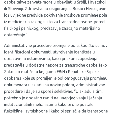
osobe takve zahvate moraju obavljati u Srbiji, Hrvatskoj
ili Sloveniji. Zdravstveno osiguranje u Bosni i Hercegovini
još uvijek ne predviđa pokrivanje troškova promjene pola
iz medicinskih razloga, i to za transrodne osobe, pored
fizičkog i psihičkog, predstavlja značajno materijalno
opterećenje.”
Administativne procedure promjene pola, kao što su novi
identifikacioni dokumenti, utvrđivanje identiteta u
obrazovnim ustanovama, kao i prilikom zaposlenja
predstavljaju dodatne napore za transrodne osobe. Iako
Zakoni o matičnim knjigama FBiH i Republike Srpske
osobama koje su promijenile pol omogućavaju promjenu
dokumenata u skladu sa novim polom, administrativne
procedure i dalje su spore i selektivne. “U skladu s tim,
potrebno je dodatno raditi na unaprjeđivanju i jačanju
institucionalnih mehanizama kako bi one postale
fleksibilne i svrsishodne i kako bi spriječile da transrodne