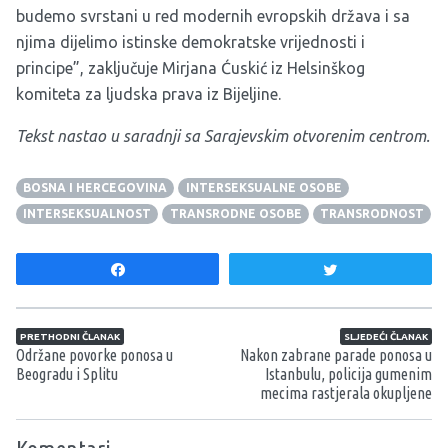
budemo svrstani u red modernih evropskih država i sa
njima dijelimo istinske demokratske vrijednosti i
principe”, zaključuje Mirjana Ćuskić iz Helsinškog
komiteta za ljudska prava iz Bijeljine.
Tekst nastao u saradnji sa Sarajevskim otvorenim centrom.
BOSNA I HERCEGOVINA
INTERSEKSUALNE OSOBE
INTERSEKSUALNOST
TRANSRODNE OSOBE
TRANSRODNOST
Share
Tweet
Navigacija članaka
PRETHODNI ČLANAK
SLJEDEĆI ČLANAK
Održane povorke ponosa u
Nakon zabrane parade ponosa u
Beogradu i Splitu
Istanbulu, policija gumenim
mecima rastjerala okupljene