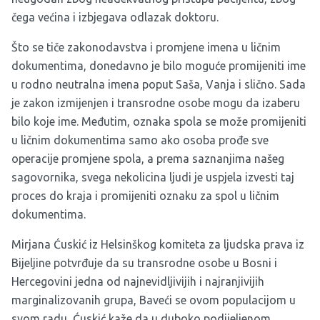
čega većina i izbjegava odlazak doktoru.
Što se tiče zakonodavstva i promjene imena u ličnim
dokumentima, donedavno je bilo moguće promijeniti ime
u rodno neutralna imena poput Saša, Vanja i slično. Sada
je zakon izmijenjen i transrodne osobe mogu da izaberu
bilo koje ime. Međutim, oznaka spola se može promijeniti
u ličnim dokumentima samo ako osoba prođe sve
operacije promjene spola, a prema saznanjima našeg
sagovornika, svega nekolicina ljudi je uspjela izvesti taj
proces do kraja i promijeniti oznaku za spol u ličnim
dokumentima.
Mirjana Ćuskić iz Helsinškog komiteta za ljudska prava iz
Bijeljine potvrđuje da su transrodne osobe u Bosni i
Hercegovini jedna od najnevidljivijih i najranjivijih
marginalizovanih grupa, Baveći se ovom populacijom u
svom radu, Ćuskić kaže da u duboko podijeljenom