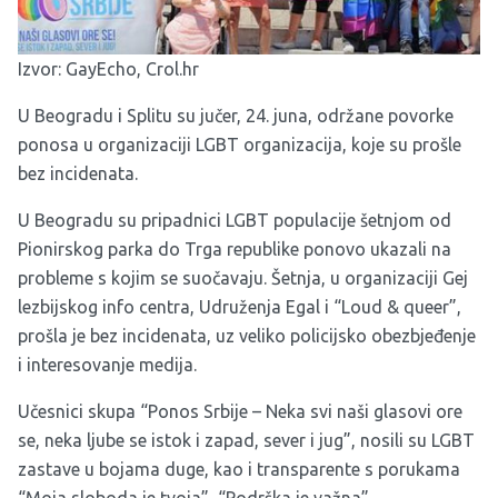
Izvor:
GayEcho
,
Crol.hr
U Beogradu i Splitu su jučer, 24. juna, održane povorke
ponosa u organizaciji LGBT organizacija, koje su prošle
bez incidenata.
U Beogradu su pripadnici LGBT populacije šetnjom od
Pionirskog parka do Trga republike ponovo ukazali na
probleme s kojim se suočavaju. Šetnja, u organizaciji Gej
lezbijskog info centra, Udruženja Egal i “Loud & queer”,
prošla je bez incidenata, uz veliko policijsko obezbjeđenje
i interesovanje medija.
Učesnici skupa “Ponos Srbije – Neka svi naši glasovi ore
se, neka ljube se istok i zapad, sever i jug”, nosili su LGBT
zastave u bojama duge, kao i transparente s porukama