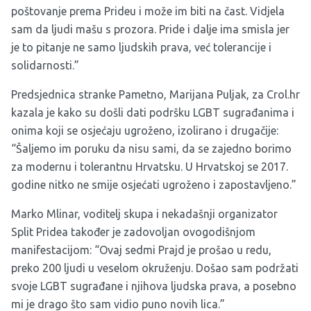
poštovanje prema Prideu i može im biti na čast. Vidjela
sam da ljudi mašu s prozora. Pride i dalje ima smisla jer
je to pitanje ne samo ljudskih prava, već tolerancije i
solidarnosti.”
Predsjednica stranke Pametno, Marijana Puljak, za Crol.hr
kazala je kako su došli dati podršku LGBT sugrađanima i
onima koji se osjećaju ugroženo, izolirano i drugačije:
“Šaljemo im poruku da nisu sami, da se zajedno borimo
za modernu i tolerantnu Hrvatsku. U Hrvatskoj se 2017.
godine nitko ne smije osjećati ugroženo i zapostavljeno.”
Marko Mlinar, voditelj skupa i nekadašnji organizator
Split Pridea također je zadovoljan ovogodišnjom
manifestacijom: “Ovaj sedmi Prajd je prošao u redu,
preko 200 ljudi u veselom okruženju. Došao sam podržati
svoje LGBT sugrađane i njihova ljudska prava, a posebno
mi je drago što sam vidio puno novih lica.”