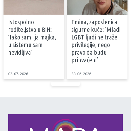
Istospolno
Emina, zaposlenica
roditeljstvo u BiH:
sigurne kuće: ‘Mladi
‘Iako sam i ja majka,
LGBT ljudi ne traže
u sistemu sam
privilegije, nego
nevidljiva’
pravo da budu
prihvaćeni’
02. 07. 2026
28. 06. 2026