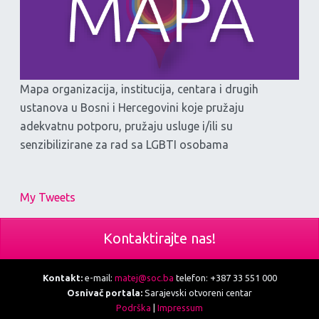
Mapa organizacija, institucija, centara i drugih
ustanova u Bosni i Hercegovini koje pružaju
adekvatnu potporu, pružaju usluge i/ili su
senzibilizirane za rad sa LGBTI osobama
My Tweets
Kontaktirajte nas!
Kontakt:
e-mail:
matej@soc.ba
telefon: +387 33 551 000
Osnivač portala:
Sarajevski otvoreni centar
Podrška
|
Impressum