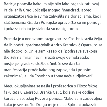
Barić je ponovila kako im nije bilo lako organizirati ovaj
Pride jer ih Grad Split nije mogao financirati. Ispred
organizatora/ica je svima zahvalila na donacijama, kao i
službenicima Grada i Policijske uprave što su im pomogli
i pokazali da im je stalo da su na sigurnom.
Premda je u nedavnom razgovoru za Crol.hr izrazila želju
da ih podrži gradonačelnik Andro Krstulović Opara, to se
nije dogodilo. On je sam kazao da “podržava svakoga
tko želi na miran način izraziti svoje demokratsko
mišljenje, gradske službe učinit će sve da i ta
manifestacija prođe kako bog zapovijeda i po svim
zakonima”, ali da “osobno u tome neće sudjelovati”.
Među okupljenima se našla i profesorica s Filozofskog
fakulteta u Zagrebu, Branka Galić, koja svake godine
korača u splitskoj Povorci ponosa: “Jako sam zadovoljna
kako je sve prošlo. Drago mi je da su Splićani pokazali