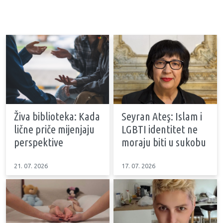
Živa biblioteka: Kada
Seyran Ateş: Islam i
lične priče mijenjaju
LGBTI identitet ne
perspektive
moraju biti u sukobu
21. 07. 2026
17. 07. 2026