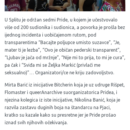
U Splitu je održan sedmi Pride, u kojem je učestvovalo
više od 200 sudionika i sudionica, a povorka je prošla bez
ijednog incidenta i uobičajenom rutom, pod
transparentima “Bacajte poljupce umisto suzavce”, “Je,
mater ti je lezba”, “Ovo je običan pederski transparent”,
“Ljubav je jača od mržnje”, “Nije mi to prija, to mi je cura”,
pa čak i “Sviđa mi se Željka Markić (privlači me
seksualno)”… Organizatori/ce ne kriju zadovoljstvo.
Mirta Barić iz inicijative Bitcherin koja je uz udruge Rišpet,
Flomaster i queerAnarchive suorganizatorica Pridea, i
njezina kolegica iz iste inicijative, Nikolina Banić, koja je
razvila zastavu duginih boja na štandarcu na Pjaci,
kratko su kazale kako su presretne jer je Pride prošao
iznad svih njihovih očekivanja.