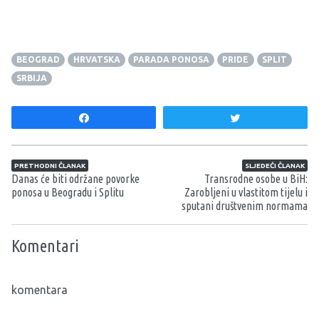
BEOGRAD
HRVATSKA
PARADA PONOSA
PRIDE
SPLIT
SRBIJA
Share
Tweet
Navigacija članaka
PRETHODNI ČLANAK
SLJEDEĆI ČLANAK
Danas će biti održane povorke
Transrodne osobe u BiH:
ponosa u Beogradu i Splitu
Zarobljeni u vlastitom tijelu i
sputani društvenim normama
Komentari
komentara