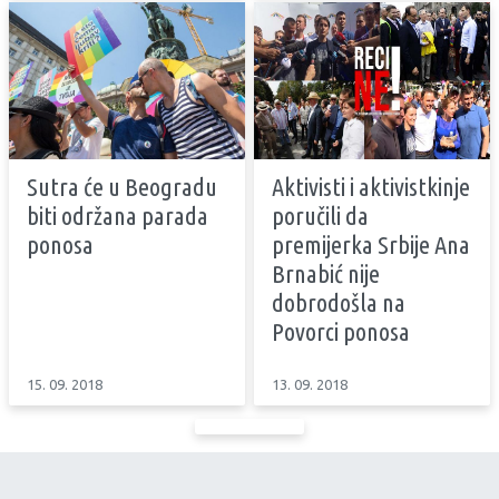
Sutra će u Beogradu
Aktivisti i aktivistkinje
biti održana parada
poručili da
ponosa
premijerka Srbije Ana
Brnabić nije
dobrodošla na
Povorci ponosa
15. 09. 2018
13. 09. 2018