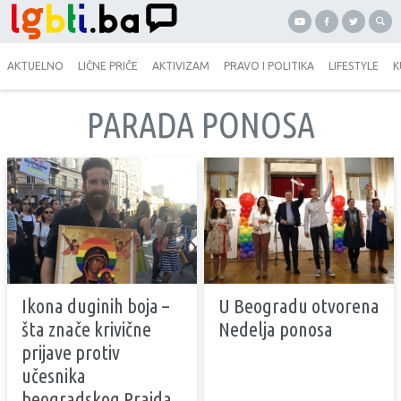
AKTUELNO
LIČNE PRIČE
AKTIVIZAM
PRAVO I POLITIKA
LIFESTYLE
K
PARADA PONOSA
Ikona duginih boja –
U Beogradu otvorena
šta znače krivične
Nedelja ponosa
prijave protiv
učesnika
beogradskog Prajda