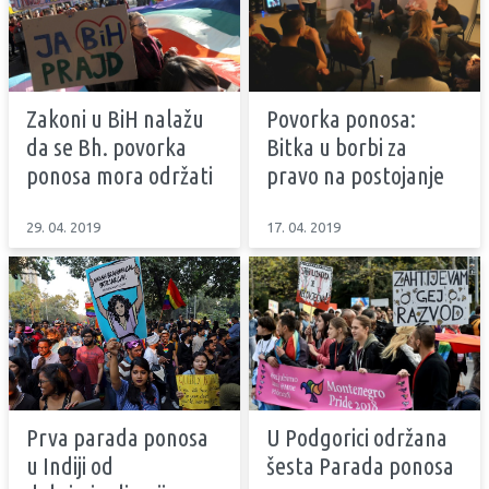
Zakoni u BiH nalažu
Povorka ponosa:
da se Bh. povorka
Bitka u borbi za
ponosa mora održati
pravo na postojanje
29. 04. 2019
17. 04. 2019
Prva parada ponosa
U Podgorici održana
u Indiji od
šesta Parada ponosa