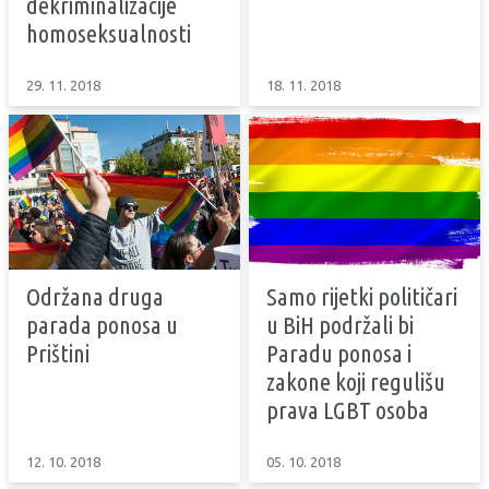
dekriminalizacije
homoseksualnosti
29. 11. 2018
18. 11. 2018
Održana druga
Samo rijetki političari
parada ponosa u
u BiH podržali bi
Prištini
Paradu ponosa i
zakone koji regulišu
prava LGBT osoba
12. 10. 2018
05. 10. 2018